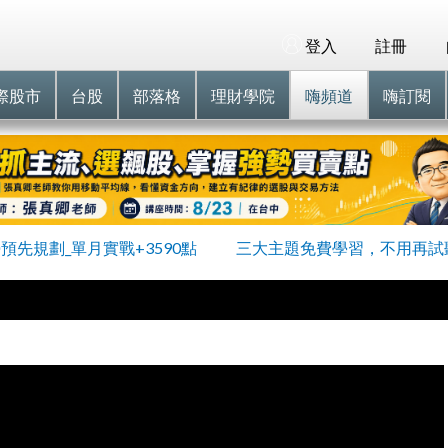
登入
註冊
際股市
台股
部落格
理財學院
嗨頻道
嗨訂閱
預先規劃_單月實戰+3590點
三大主題免費學習，不用再試