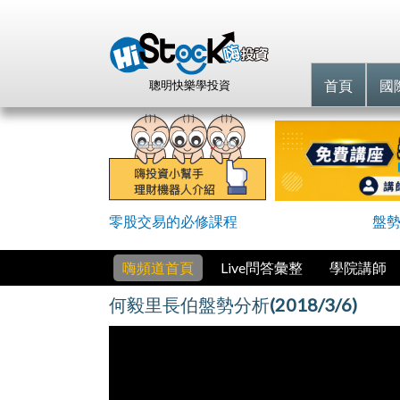
首頁
國
聰明快樂學投資
零股交易的必修課程
盤勢
嗨頻道首頁
Live問答彙整
學院講師
何毅里長伯盤勢分析(2018/3/6)