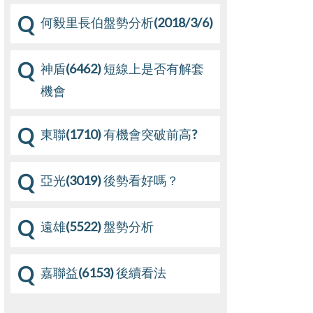
Q
何毅里長伯盤勢分析(2018/3/6)
Q
神盾(6462) 短線上是否有解套
機會
Q
東聯(1710) 有機會突破前高?
Q
亞光(3019) 後勢看好嗎？
Q
遠雄(5522) 盤勢分析
Q
嘉聯益(6153) 後續看法