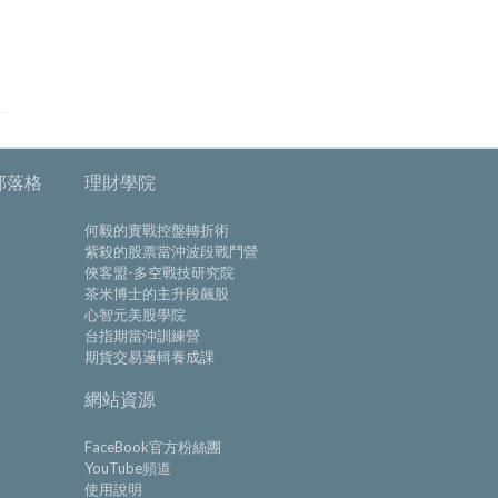
資股票的小確幸— #股東會贈品
投資股票的小確幸—股東會贈
t 2
Part 1
次數：14650
瀏覽次數：14452
部落格
理財學院
何毅的實戰控盤轉折術
紫殺的股票當沖波段戰鬥營
俠客盟-多空戰技研究院
茶米博士的主升段飆股
心智元美股學院
台指期當沖訓練營
期貨交易邏輯養成課
網站資源
FaceBook官方粉絲團
YouTube頻道
使用說明