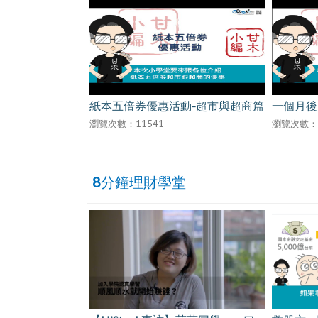
紙本五倍券優惠活動-超市與超商篇
一個月後的
瀏覽次數：11541
瀏覽次數：182
8分鐘理財學堂