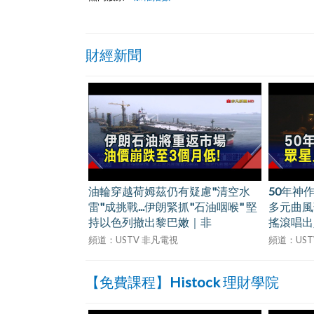
財經新聞
油輪穿越荷姆茲仍有疑慮"清空水
50年神作魅
雷"成挑戰...伊朗緊抓"石油咽喉" 堅
多元曲風華
持以色列撤出黎巴嫩｜非
搖滾唱出人
頻道：USTV 非凡電視
頻道：USTV 
【免費課程】Histock 理財學院