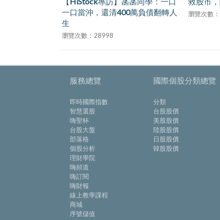
【HiStock專訪】菡菡同學：一口
救股市，關鍵
一口當沖，還清400萬負債翻轉人
瀏覽次數：175
生
瀏覽次數：28998
服務總覽
國際個股分類總覽
即時國際指數
分類
智慧選股
台股股價
嗨聖杯
美股股價
台股大盤
陸股股價
部落格
日股股價
個股分析
韓股股價
理財學院
嗨頻道
嗨訂閱
嗨財報
線上教學課程
商城
序號儲值