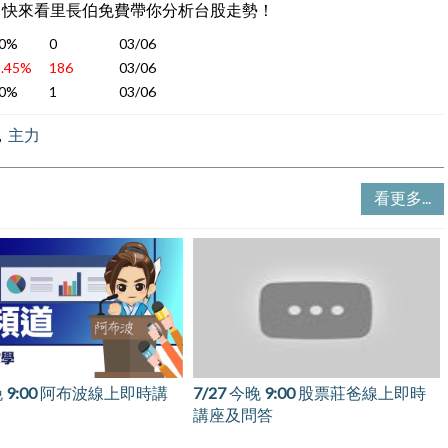
? 快來看里長伯免費帶你分析台股走勢！
00%
0
03/06
.45%
186
03/06
00%
1
03/06
，
主力
看更多...
阿布波線上即時講
7/27 今晚 9:00 股票莊爸線上即時
7/22 今晚
講座及問答
座及問答
熱門股票：
富