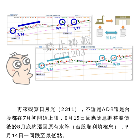
再來觀察日月光（2311），不論是ADR還是台
股都在7月初開始上漲，8月15日因應除息調整股價
後於8月底約漲回原有水準（台股順利填權息），9
月14日一同跌至最低點。