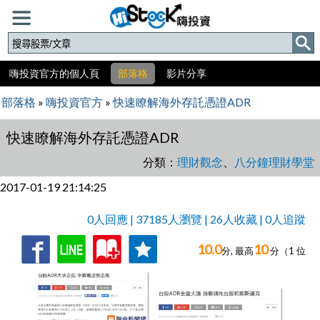
嗨投資官方的個人頁
部落格
影片分享
部落格
»
嗨投資官方
»
快速瞭解海外存託憑證ADR
快速瞭解海外存託憑證ADR
分類：
理財觀念
、
八分鐘理財學堂
2017-01-19 21:14:25
0人回應 | 37185人瀏覽 | 26人收藏 | 0人追蹤
10.0
10
收
追
0人回應,
分, 最高
分（
1
位
藏
蹤
評分）