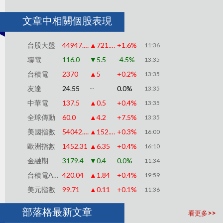
文章中相關個股表現
台股大盤
44947.19
▲721.28
+1.6%
11:36
聯電
116.0
▼5.5
-4.5%
13:35
台積電
2370
▲5
+0.2%
13:35
友達
24.55
--
0.0%
13:35
中華電
137.5
▲0.5
+0.4%
13:35
全球傳動
60.0
▲4.2
+7.5%
13:35
美國指數
54042.39
▲152.00
+0.3%
16:00
歐洲指數
1452.31
▲6.35
+0.4%
16:10
金融期
3179.4
▼0.4
0.0%
11:34
台積電ADR
420.04
▲1.84
+0.4%
19:59
美元指數
99.71
▲0.11
+0.1%
11:36
部落格最新文章
看更多>>