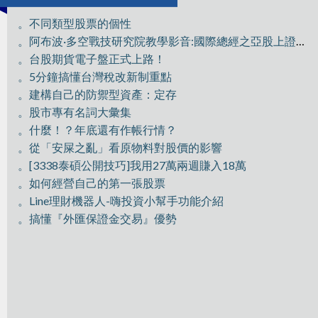
。不同類型股票的個性
。阿布波·多空戰技研究院教學影音:國際總經之亞股上證分析
。台股期貨電子盤正式上路！
。5分鐘搞懂台灣稅改新制重點
。建構自己的防禦型資產：定存
。股市專有名詞大彙集
。什麼！？年底還有作帳行情？
。從「安屎之亂」看原物料對股價的影響
。[3338泰碩公開技巧]我用27萬兩週賺入18萬
。如何經營自己的第一張股票
。Line理財機器人-嗨投資小幫手功能介紹
。搞懂『外匯保證金交易』優勢