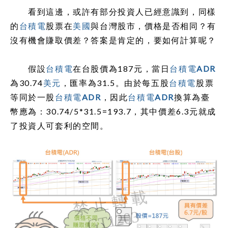
看到這邊，或許有部分投資人已經意識到，同樣
的
台積電
股票在
美國
與台灣股市，價格是否相同？有
沒有機會賺取價差？答案是肯定的，要如何計算呢？
假設
台積電
在台股價為187元，當日
台積電ADR
為30.74
美元
，匯率為31.5。由於每五股
台積電
股票
等同於一股
台積電ADR
，因此
台積電ADR
換算為臺
幣應為：30.74/5*31.5=193.7，其中價差6.3元就成
了投資人可套利的空間。