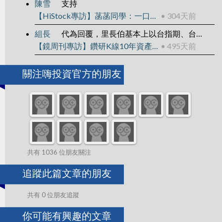
陳雪
支持
【HiStock專訪】菡菡同學：一口一口當沖，還清400萬負債翻轉人生
• 304天前
組長
代為回覆，里長伯基本上以台指期、台指權為主
【鏡周刊專訪】鑽研K線10年資產翻15倍
• 495天前
關注嗨投資官方的朋友
共有 1036 位朋友關注
追蹤此篇文章的朋友
共有 0 位朋友追蹤
你可能有興趣的文章