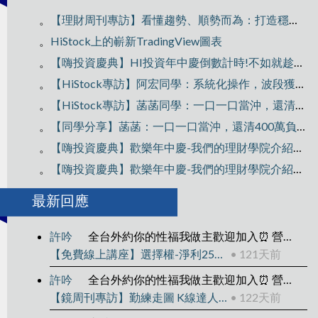
。
【理財周刊專訪】看懂趨勢、順勢而為：打造穩定獲利的交易思維
。
HiStock上的嶄新TradingView圖表
。
【嗨投資慶典】HI投資年中慶倒數計時!不如就趁雙十衝一波~
。
【HiStock專訪】阿宏同學：系統化操作，波段獲利300萬！
。
【HiStock專訪】菡菡同學：一口一口當沖，還清400萬負債翻轉人生
。
【同學分享】菡菡：一口一口當沖，還清400萬負債翻轉人生
。
【嗨投資慶典】歡樂年中慶-我們的理財學院介紹Part2
。
【嗨投資慶典】歡樂年中慶-我們的理財學院介紹Part1
最新回應
許吟
全台外約你的性福我做主歡迎加入⏰ 營業時間：下午1:00 ～ 凌晨04:00🚗 外送區域：雙北、新竹、台中、彰化、高雄、台南💰 消費方式：到府 / 酒店，一律現金 ✨ 主營類型：清純大學生
【免費線上講座】選擇權-淨利25萬的操作拆解
• 121天前
許吟
全台外約你的性福我做主歡迎加入⏰ 營業時間：下午1:00 ～ 凌晨04:00🚗 外送區域：雙北、新竹、台中、彰化、高雄、台南💰 消費方式：到府 / 酒店，一律現金 ✨ 主營類型：清純大學生
【鏡周刊專訪】勤練走圖 K線達人靠2套戰法賺千萬
• 122天前