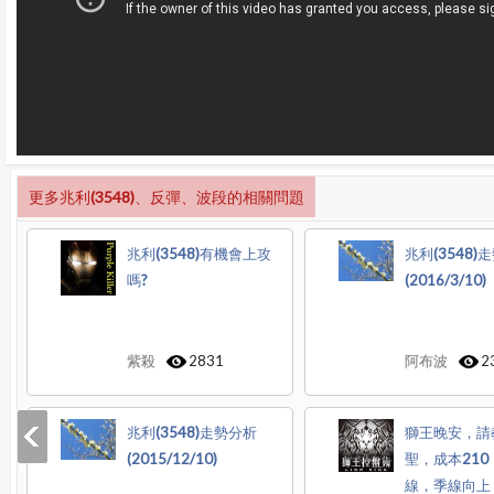
更多兆利(3548)、反彈、波段的相關問題
兆利(3548)有機會上攻
兆利(3548)
嗎?
(2016/3/10)
紫殺
2831
阿布波
2
兆利(3548)走勢分析
獅王晚安，請教
(2015/12/10)
聖，成本21
線，季線向上