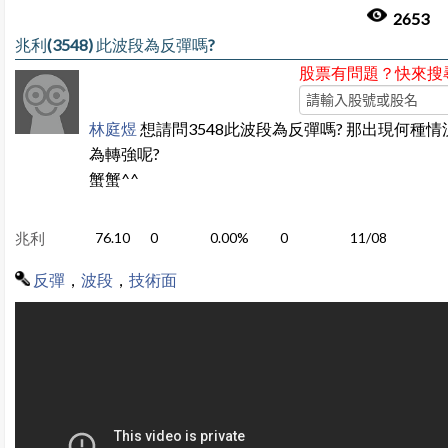
2653
兆利(3548) 此波段為反彈嗎?
股票有問題？快來搜
林庭煜
想請問3548此波段為反彈嗎? 那出現何種
為轉強呢?
蟹蟹^^
兆利
76.10
0
0.00%
0
11/08
反彈
，
波段
，
技術面