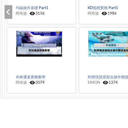
均線操作基礎 Part1
KD指標實務 Part1
阿布波
3156
阿布波
1986
布林通道實務教學
利用現貨底部去操作期
阿布波
3079
SIMON
1374