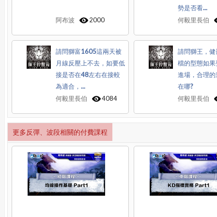
勢是否看...
阿布波
2000
何毅里長伯
請問獅富1605這兩天被
請問獅王，健喬
月線反壓上不去，如要低
檔的型態如果
接是否在48左右在接較
進場，合理的
為適合，...
在哪?
何毅里長伯
4084
何毅里長伯
更多反彈、波段相關的付費課程