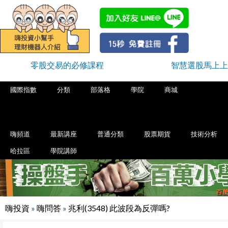
零股交易的必修課程
智慧選股馬上上
國際指數
分類
部落格
學院
商城
嗨頻道
最新講座
普通分類
股票期貨
技術分析
哈拉區
學院講師
嗨投資
»
嗨問答
»
兆利(3548) 此波段為反彈嗎?