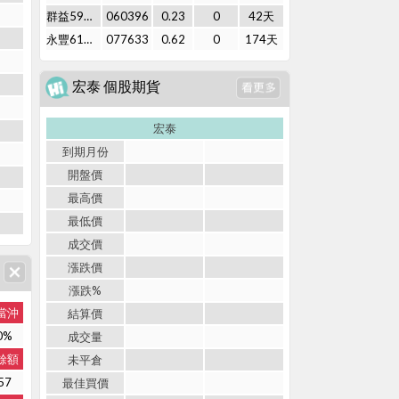
群益59購01
060396
0.23
0
42天
永豐61購01
077633
0.62
0
174天
宏泰 個股期貨
宏泰
到期月份
開盤價
最高價
最低價
成交價
漲跌價
漲跌%
當沖
結算價
0%
成交量
餘額
未平倉
57
最佳買價