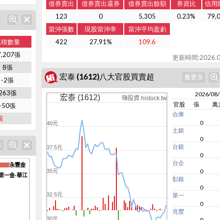
借券賣出
借券賣出還券
借券賣出餘額
券資比
信用
123
0
5,305
0.23%
79,
當沖張數
現股當沖率
當沖平均盈虧
累積數量
422
27.91%
109.6
7,207張
更新時間:2026.0
8張
宏泰 (1612)八大官股買賣超
-2張
263張
2026/08
宏泰 (1612)
嗨投資 histock.tw
官股
張
萬
-50張
合庫
長
0
40元
土銀
0
台銀
37.5元
0
台企
永豐金
永豐金
0
35元
第一金-華江
第一金-華江
彰銀
0
32.5元
第一
0
兆豐
30元
0