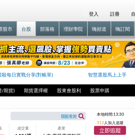
登入
註冊
際股市
台股
部落格
理財學院
嗨頻道
嗨訂閱
紫殺每日實戰分享(對帳單)
智慧選股馬上上手
/期貨)
期貨選擇權
股東會股利
股票申購
本地時間:
13:30
312
人加入追蹤
幅
成交量
產業
立即追蹤