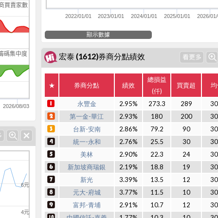
商買賣家數
2022/01/01
2023/01/01
2024/01/01
2025/01/01
2026/01/
顯示數據
籌碼集中度
宏泰 (1612)券商分點績效
總損益
★
券商分點
績效
買賣超
均
(仟)
永豐金
2.95%
273.3
289
30
2026/08/03
第一金-華江
2.93%
180
200
30
台新-安南
2.86%
79.2
90
30
統一-永和
2.76%
25.5
30
30
美林
2.90%
22.3
24
30
新加坡商瑞銀
2.19%
18.8
19
30
新光
3.39%
13.5
12
30
6元
元大-府城
3.77%
11.5
10
30
富邦-青埔
2.91%
10.7
12
30
4元
中國信託-嘉義
1.77%
10.3
10
30