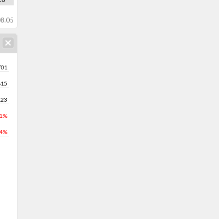
8.05
/01
815
123
.1%
.4%