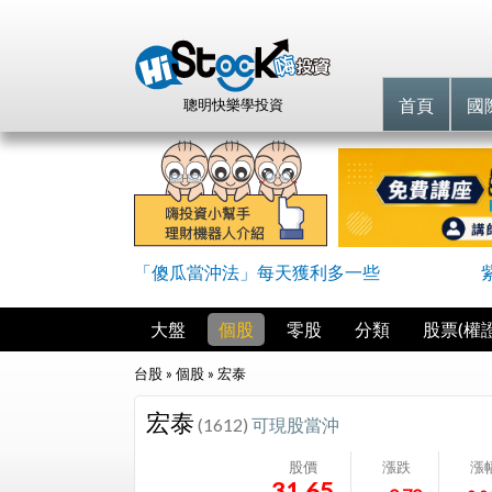
首頁
國
聰明快樂學投資
「傻瓜當沖法」每天獲利多一些
大盤
個股
零股
分類
股票(權證
台股 » 個股 »
宏泰
宏泰
(1612)
可現股當沖
股價
漲跌
漲
31.65