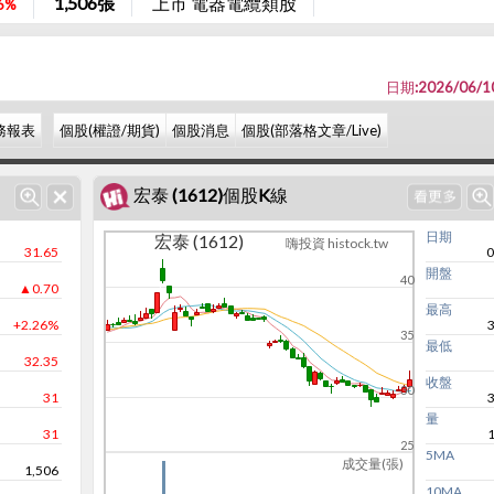
1,506
張
上市 電器電纜類股
6%
日期:2026/06/1
務報表
個股(權證/期貨)
個股消息
個股(部落格文章/Live)
宏泰 (1612)個股K線
日期
宏泰 (1612)
嗨投資 histock.tw
31.65
0
開盤
40
▲0.70
最高
+2.26%
35
最低
32.35
收盤
30
31
量
31
25
5MA
成交量(張)
1,506
10MA