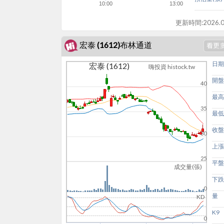
10:00
13:00
更新時間:
2026.0
宏泰 (1612)布林通道
日期
宏泰 (1612)
嗨投資 histock.tw
開盤
40
最高
35
最低
收盤
30
上漲
25
平盤
成交量(張)
下跌
0
量
KD
K9
0