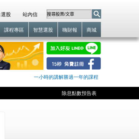
自選股
站內信
課程專區
智慧選股
嗨財報
商城
一小時的講解勝過一年的課程
除息點數預告表