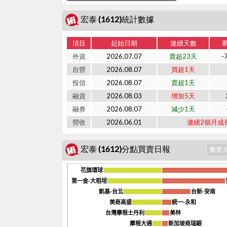
宏泰 (1612)統計數據
項目
起始日期
連續天數
外資
2026.07.07
賣超23天
-
自營
2026.08.07
買超1天
投信
2026.08.07
賣超1天
融資
2026.08.03
增加5天
融券
2026.08.07
減少1天
營收
2026.06.01
連續2個月成
宏泰 (1612)分點買賣日報
花旗環球
花旗環球
第一金-大稻埕
第一金-大稻埕
凱基-台北
凱基-台北
台新-安南
台新-安南
美商高盛
美商高盛
統一-永和
統一-永和
台灣摩根士丹利
台灣摩根士丹利
美林
美林
摩根大通
摩根大通
新加坡商瑞銀
新加坡商瑞銀