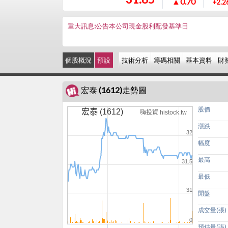
▲0.70
+2.2
重大訊息:公告本公司現金股利配發基準日
個股概況
預設
技術分析
籌碼相關
基本資料
財
宏泰 (1612)走勢圖
股價
宏泰 (1612)
嗨投資 histock.tw
漲跌
32
幅度
最高
31.5
最低
31
開盤
成交量(張)
0
預估量(張)