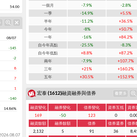
一個月
-7.9%
-2.8%
54.00
一季
-14.9%
+5.5%
半年
-11.2%
+36.5%
今年
-8%
+50.7%
一年
-16%
+84.2%
08/07
自今年高點
-25.5%
-8.3%
-145
自今年低點
+8.8%
+87.2%
-2
兩年
-7.9%
+107.7%
8
三年
+21%
+160.2%
五年
+30.5%
+152.9%
7
1
宏泰 (1612)融資融券與借券
-140
率
融資變化
融券變化
借券變化
資券互抵
資券
14.86%
169
-50
123
0
0.0
融資餘額
融券餘額
借券
借券還券
借券
2,132
5
91
36
8,4
26.08.07