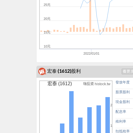
25元
20元
15元
10元
2022/01/01
宏泰 (1612)股利
發放年度
宏泰 (1612)
嗨投資 histock.tw
股票股利
現金股利
2
配息率
殖利率
1
扣抵稅率