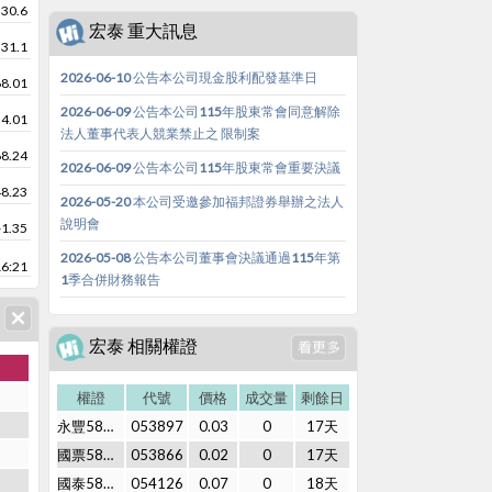
30.6
宏泰 重大訊息
31.1
2026-06-10 公告本公司現金股利配發基準日
68.01
2026-06-09 公告本公司115年股東常會同意解除
54.01
法人董事代表人競業禁止之 限制案
68.24
2026-06-09 公告本公司115年股東常會重要決議
48.23
2026-05-20 本公司受邀參加福邦證券舉辦之法人
說明會
-1.35
2026-05-08 公告本公司董事會決議通過115年第
16:21
1季合併財務報告
宏泰 相關權證
權證
代號
價格
成交量
剩餘日
永豐58購01
053897
0.03
0
17天
國票58購01
053866
0.02
0
17天
國泰58購01
054126
0.07
0
18天