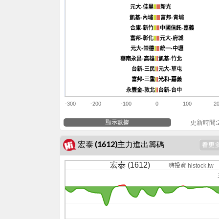
元大-佳里
元大-佳里
新光
新光
凱基-內埔
凱基-內埔
富邦-青埔
富邦-青埔
合庫-新竹
合庫-新竹
中國信託-嘉義
中國信託-嘉義
富邦-彰化
富邦-彰化
元大-府城
元大-府城
元大-崇德
元大-崇德
統一-中壢
統一-中壢
華南永昌-高雄
華南永昌-高雄
凱基-竹北
凱基-竹北
台新-三民
台新-三民
元大-草屯
元大-草屯
富邦-三重
富邦-三重
光和-嘉義
光和-嘉義
永豐金-敦北
永豐金-敦北
台新-台中
台新-台中
-300
-200
-100
0
100
2
顯示數據
更新時間:20
宏泰 (1612)主力進出籌碼
宏泰 (1612)
嗨投資 histock.tw