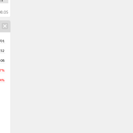
8.05
/01
552
508
.7%
.4%