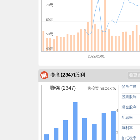
70元
60元
50元
40元
2022/01/01
聯強 (2347)股利
發放年度
聯強 (2347)
嗨投資 histock.tw
股票股利
現金股利
4
配息率
殖利率
2
扣抵稅率