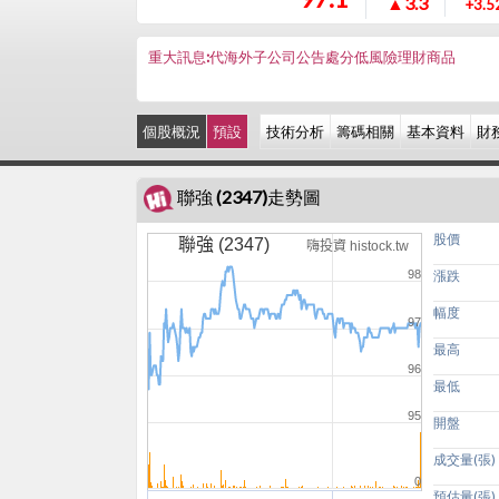
▲3.3
+3.5
重大訊息:代海外子公司公告處分低風險理財商品
個股概況
預設
技術分析
籌碼相關
基本資料
財
聯強 (2347)走勢圖
股價
聯強 (2347)
嗨投資 histock.tw
98
漲跌
幅度
97
最高
96
最低
95
開盤
成交量(張)
0
預估量(張)