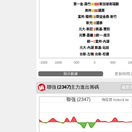
第一金-路竹
第一金-路竹
新加坡商瑞銀
新加坡商瑞銀
美林
美林
國票
國票
富邦-陽明
富邦-陽明
群益金鼎-新竹
群益金鼎-新竹
新光
新光
國泰
國泰
元大-新莊
元大-新莊
凱基-雙和
凱基-雙和
兆豐-嘉義
兆豐-嘉義
統一-南京
統一-南京
統一
統一
富邦-內湖
富邦-內湖
元大-內湖
元大-內湖
凱基-站前
凱基-站前
台新-左楠
台新-左楠
台新-松德
台新-松德
-1500
-1000
-500
0
500
10
顯示數據
更新時間:20
聯強 (2347)主力進出籌碼
聯強 (2347)
嗨投資 histock.tw