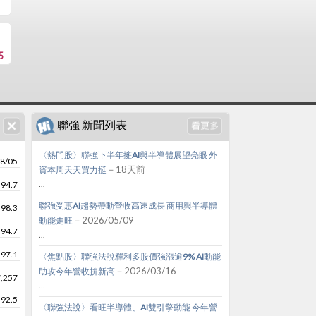
5
聯強 新聞列表
〈熱門股〉聯強下半年擁AI與半導體展望亮眼 外
8/05
－18天前
資本周天天買力挺
...
94.7
聯強受惠AI趨勢帶動營收高速成長 商用與半導體
98.3
－2026/05/09
動能走旺
94.7
...
97.1
〈焦點股〉聯強法說釋利多股價強漲逾9% AI動能
－2026/03/16
助攻今年營收拚新高
7,257
...
92.5
〈聯強法說〉看旺半導體、AI雙引擎動能 今年營