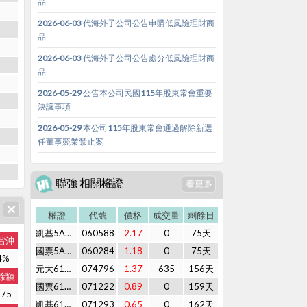
品
2026-06-03 代海外子公司公告申購低風險理財商
品
2026-06-03 代海外子公司公告處分低風險理財商
品
2026-05-29 公告本公司民國115年股東常會重要
決議事項
2026-05-29 本公司115年股東常會通過解除新選
任董事競業禁止案
聯強 相關權證
權證
代號
價格
成交量
剩餘日
凱基5A購01
060588
2.17
0
75天
當沖
國票5A購01
060284
1.18
0
75天
4%
元大61購01
074796
1.37
635
156天
餘額
國票61購01
071222
0.89
0
159天
875
凱基61購01
071293
0.65
0
162天