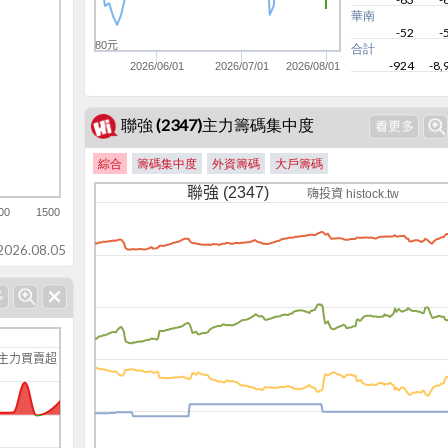
華南
-52
-
80元
合計
-924
-8,
2026/06/01
2026/07/01
2026/08/01
聯強 (2347)主力籌碼集中度
綜合
籌碼集中度
外資籌碼
大戶籌碼
聯強 (2347)
嗨投資 histock.tw
00
1500
-24k
26.08.05
主力買賣超