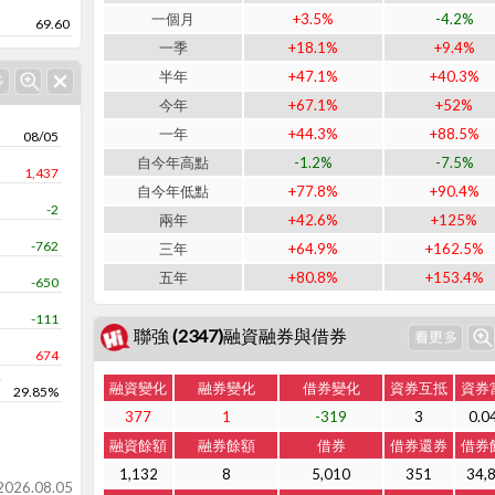
一個月
+3.5%
-4.2%
69.60
一季
+18.1%
+9.4%
半年
+47.1%
+40.3%
今年
+67.1%
+52%
一年
+44.3%
+88.5%
08/05
自今年高點
-1.2%
-7.5%
1,437
自今年低點
+77.8%
+90.4%
-2
兩年
+42.6%
+125%
-762
三年
+64.9%
+162.5%
五年
+80.8%
+153.4%
-650
-111
聯強 (2347)融資融券與借券
674
率
融資變化
融券變化
借券變化
資券互抵
資券
29.85%
377
1
-319
3
0.0
融資餘額
融券餘額
借券
借券還券
借券
1,132
8
5,010
351
34,
26.08.05