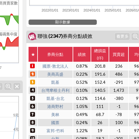
商買賣家數
2022/01/01
2023/01/01
2024/01/01
2025/01/01
2026/01/
顯示數據
籌碼集中度
聯強 (2347)券商分點績效
總損益
★
券商分點
績效
買賣超
均
(仟)
國票-敦北法人
0.87%
201.8
236
96
7
美商高盛
0.22%
191.6
486
96
凱基
0.52%
152.4
-291
97
台灣摩根士丹利
0.10%
140.5
1,473
9
凱基-台北
0.12%
114.6
-380
9
港商野村
1.05%
111
-1
96
美林
0.49%
68.7
-78
97
5元
國票
0.24%
26
100
96
4元
富邦-竹科
1.22%
19
-1
97
台新
0.08%
18.2
-201
97