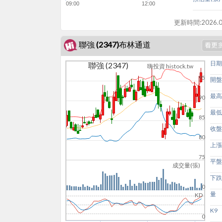
09:00
12:00
更新時間:
2026.0
聯強 (2347)布林通道
日期
聯強 (2347)
嗨投資 histock.tw
95
開盤
最高
90
最低
85
收盤
80
上漲
75
平盤
成交量(張)
下跌
0
量
KD
K9
0