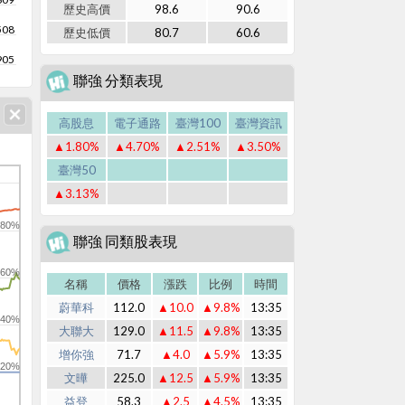
歷史高價
98.6
90.6
508
歷史低價
80.7
60.6
905
聯強 分類表現
高股息
電子通路
臺灣100
臺灣資訊
▲1.80%
▲4.70%
▲2.51%
▲3.50%
臺灣50
▲3.13%
80%
聯強 同類股表現
60%
名稱
價格
漲跌
比例
時間
蔚華科
112.0
▲10.0
▲9.8%
13:35
40%
大聯大
129.0
▲11.5
▲9.8%
13:35
增你強
71.7
▲4.0
▲5.9%
13:35
20%
文曄
225.0
▲12.5
▲5.9%
13:35
益登
58.3
▲2.5
▲4.5%
13:35