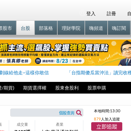
登入
註冊
際股市
台股
部落格
理財學院
嗨頻道
嗨訂閱
劃線給他走~這樣你敢信
「台指期傻瓜當沖法」讀完收
/期貨)
期貨選擇權
股東會股利
股票申購
本地時間:
13:30
879
人加入追蹤
幅
成交量
產業
立即追蹤