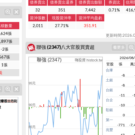
借券賣出
借券賣出還券
借券賣出餘額
券資比
信用
32
351
7,442
0.71%
416,
當沖張數
現股當沖率
當沖平均盈虧
累積數量
2,011
27.71%
351.91
,624張
更新時間:2026.0
2,897張
聯強 (2347)八大官股買賣超
-2張
567張
2026/08
聯強 (2347)
嗨投資 histock.tw
官股
張
萬
1張
合庫
長
-8
土銀
95元
-8
台銀
-11
-
台企
灣摩根士丹利
灣摩根士丹利
-10
90元
球
球
彰銀
0
第一
-771
-7,
85元
兆豐
-63
-