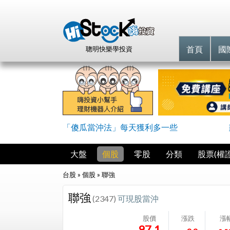
首頁
國
聰明快樂學投資
「傻瓜當沖法」每天獲利多一些
大盤
個股
零股
分類
股票(權證
台股 » 個股 »
聯強
聯強
(2347)
可現股當沖
股價
漲跌
漲
97.1