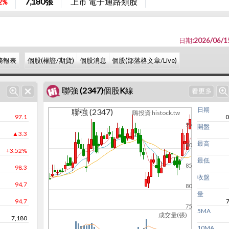
7,180
張
上市 電子通路類股
2%
日期:2026/06/1
務報表
個股(權證/期貨)
個股消息
個股(部落格文章/Live)
聯強 (2347)個股K線
日期
聯強 (2347)
嗨投資 histock.tw
97.1
0
95
開盤
▲3.3
最高
90
+3.52%
最低
85
98.3
收盤
94.7
80
量
94.7
75
5MA
成交量(張)
7,180
10MA