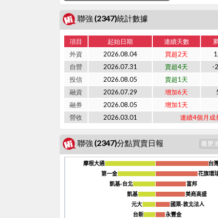
聯強 (2347)統計數據
項目
起始日期
連續天數
外資
2026.08.04
買超2天
1
自營
2026.07.31
賣超4天
-
投信
2026.08.05
賣超1天
融資
2026.07.29
增加6天
融券
2026.08.05
增加1天
營收
2026.03.01
連續4個月成
聯強 (2347)分點買賣日報
摩根大通
摩根大通
台
台
第一金
第一金
花旗環
花旗環
凱基-台北
凱基-台北
富邦
富邦
凱基
凱基
美商高盛
美商高盛
元大
元大
國票-敦北法人
國票-敦北法人
台新
台新
永豐金
永豐金