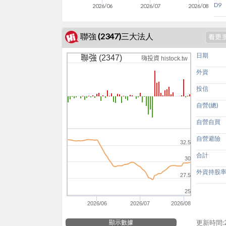
D9
2026/06
2026/07
2026/08
聯強 (2347)三大法人
日期
聯強 (2347)
嗨投資 histock.tw
外資
投信
自營(總)
自營自買
自營避險
32.5
合計
30
外資持股
27.5
25
2026/06
2026/07
2026/08
顯示數據
更新時間:20