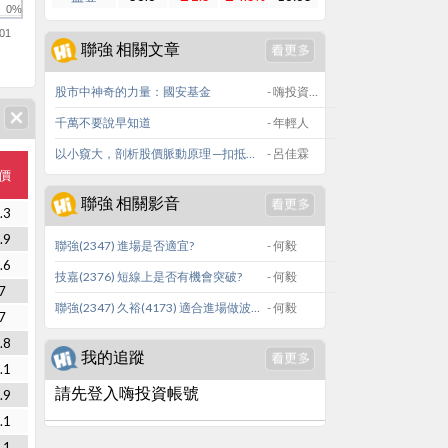
0%
01
聯強 相關文章
股市中神奇的力量：國安基金
- 嗨投資官方
千萬不要說早知道
- 年輕人
以小窺大，剖析股價脈動原理 ─扣抵值的觀念
- 呂佳霖
價
聯強 相關影音
.3
.9
聯強(2347) 進場是否適宜?
- 何毅
.6
技嘉(2376) 短線上是否有機會突破?
- 何毅
7
聯強(2347) 久裕(4173) 適合進場做波段嗎?
- 何毅
7
.8
我的追蹤
.1
請先登入嗨投資帳號
.9
.1
.1