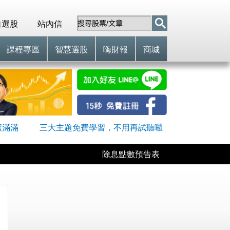
自選股
站內信
課程專區
智慧選股
嗨財報
商城
穫滿滿
三大主題免費學習，不用再試聽囉
除息點數預告表