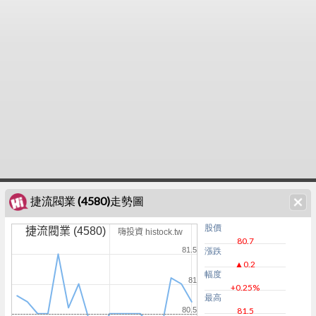
捷流閥業 (4580)走勢圖
股價
捷流閥業 (4580)
嗨投資 histock.tw
80.7
81.5
漲跌
▲0.2
幅度
81
+0.25%
最高
80.5
81.5