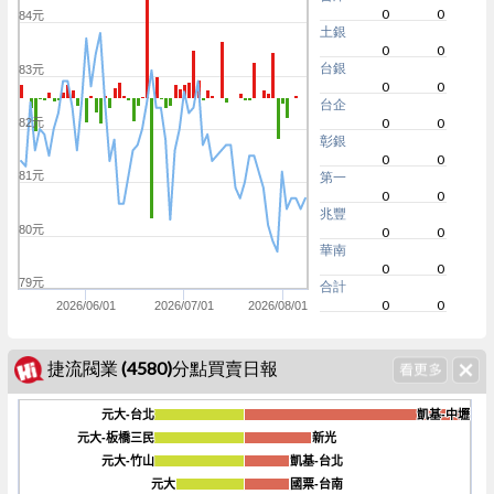
0
0
84元
土銀
0
0
台銀
83元
0
0
台企
0
0
82元
彰銀
0
0
81元
第一
0
0
兆豐
80元
0
0
華南
0
0
79元
合計
0
0
2026/06/01
2026/07/01
2026/08/01
捷流閥業 (4580)分點買賣日報
元大-台北
元大-台北
凱基-中壢
凱基-中壢
元大-板橋三民
元大-板橋三民
新光
新光
元大-竹山
元大-竹山
凱基-台北
凱基-台北
-400
元大
元大
國票-台南
國票-台南