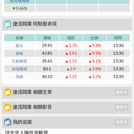
櫃電機機械
▼0.46%
捷流閥業 同類股表現
名稱
價格
漲跌
比例
時間
彬台
29.95
▲2.70
▲9.9%
13:30
健椿
43.85
▲3.95
▲9.9%
13:30
元創精密
39.65
▲1.55
▲4.1%
13:30
昶瑞機電
80.1
▲2.9
▲3.8%
13:30
高鋒
40.10
▲1.25
▲3.2%
13:30
捷流閥業 相關文章
捷流閥業 相關影音
我的追蹤
請先登入嗨投資帳號