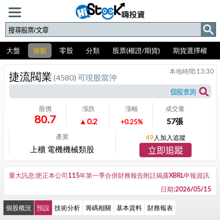
大盤
個股
零股
分類
股票(權證/期貨)
期貨選擇權
本地時間:
13:30
捷流閥業
(4580)
可現股當沖
股價
漲跌
漲幅
成交量
80.7
▲0.2
57
張
+0.25%
產業
49
人加入追蹤
上櫃 電機機械類股
立即追蹤
重大訊息:更正本公司115年第一季合併財務報告附註揭露XBRL申報資訊
日期:2026/05/15
個股概況
預設
技術分析
籌碼相關
基本資料
財務報表