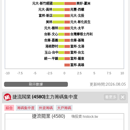
元大-新竹經國
元大-新竹經國
美好-蘆洲
美好-蘆洲
元大-員林
元大-員林
兆豐-西螺
兆豐-西螺
富邦-新店
富邦-新店
元大-北投
元大-北投
美林
美林
元大-彰化民生
元大-彰化民生
元大-樹林
元大-樹林
元大-太平
元大-太平
台新-文心
台新-文心
台灣摩根士丹利
台灣摩根士丹利
合庫-嘉義
合庫-嘉義
合庫-基隆
合庫-基隆
港商野村
港商野村
富邦-北港
富邦-北港
玉山-台中
玉山-台中
富邦-台北
富邦-台北
統一-平鎮
統一-平鎮
富邦-羅東
富邦-羅東
富邦-高雄
富邦-高雄
-10
-7.5
-5
-2.5
0
2.5
5
7.5
10
顯示數據
更新時間:2026.08.05
捷流閥業 (4580)主力籌碼集中度
綜合
籌碼集中度
外資籌碼
大戶籌碼
捷流閥業 (4580)
嗨投資 histock.tw