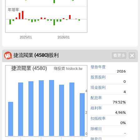
5
年增率
0
0
2025/01
2026/01
捷流閥業 (4580)股利
發放年度
捷流閥業 (4580)
嗨投資 histock.tw
2026
股票股利
0
現金股利
4
4
配息率
79.52%
殖利率
4.96%
2
扣抵稅率
0%
除權日
-
0
除息日