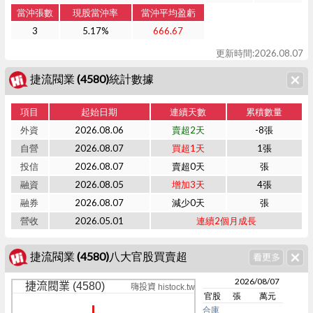
當沖張數
現股當沖率
當沖平均盈虧
3
5.17%
666.67
更新時間:2026.08.07
捷流閥業 (4580)統計數據
項目
起始日期
連續天數
累積數量
外資
2026.08.06
賣超2天
-8張
自營
2026.08.07
買超1天
1張
投信
2026.08.07
賣超0天
張
融資
2026.08.05
增加3天
4張
融券
2026.08.07
減少0天
張
營收
2026.05.01
連續2個月成長
捷流閥業 (4580)八大官股買賣超
2026/08/07
捷流閥業 (4580)
嗨投資 histock.tw
官股
張
萬元
合庫