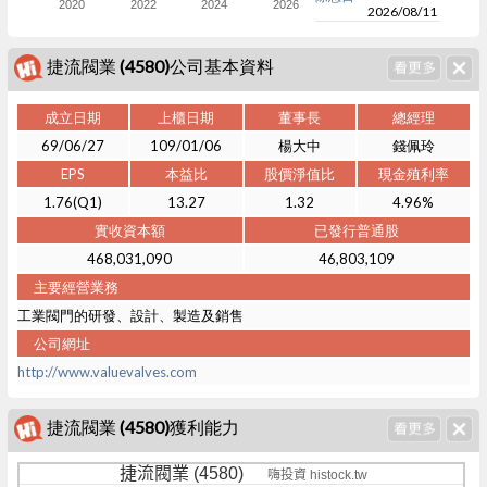
2020
2022
2024
2026
2026/08/11
捷流閥業 (4580)公司基本資料
成立日期
上櫃日期
董事長
總經理
69/06/27
109/01/06
楊大中
錢佩玲
EPS
本益比
股價淨值比
現金殖利率
1.76(Q1)
13.27
1.32
4.96%
實收資本額
已發行普通股
468,031,090
46,803,109
主要經營業務
工業閥門的研發、設計、製造及銷售
公司網址
http://www.valuevalves.com
捷流閥業 (4580)獲利能力
捷流閥業 (4580)
嗨投資 histock.tw