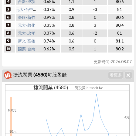
台新-成功
0.68%
1.1
1
80.6
元大-台中中港
0.37%
0.9
-3
81
臺銀-新竹
0.99%
0.8
0
80.6
元大-敦化
0.33%
0.8
3
80.4
元大-忠孝
0.37%
0.6
-2
81
新光-高雄
0.74%
0.6
0
81.1
國票-台南
0.62%
0.5
1
80.2
更新時間:2026.08.07
捷流閥業 (4580)每股盈餘
捷流閥業 (4580)
嗨投資 histock.tw
100元
4元
90元