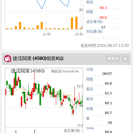
最低
80.1
80
開盤
80.8
成交量(張)
57
0
預估量(張)
11:45
13:30
-
更新時間:
2026.08.07 13:30
捷流閥業 (4580)個股K線
日期
捷流閥業 (4580)
嗨投資 histock.tw
08/07
開盤
80.8
82.5
最高
81.5
最低
80.1
80
收盤
80.7
量
58
77.5
5MA
成交量(張)
80.6