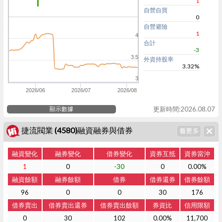
1
自營自買
0
自營避險
1
4
合計
-3
3.5
外資持股率
3.32%
3
2026/06
2026/07
2026/08
顯示數據
更新時間:2026.08.07
捷流閥業 (4580)融資融券與借券
融資變化
融券變化
借券變化
資券互抵
資券當沖
1
0
-30
0
0.00%
融資餘額
融券餘額
借券
借券還券
借券餘額
96
0
0
30
176
借券賣出
借券賣出還券
借券賣出餘額
券資比
信用限額
0
30
102
0.00%
11,700