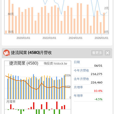
2元
80元
70元
0元
2020/01/01
2022/01/01
2024/01/01
2026/01/01
捷流閥業 (4580)月營收
日期
捷流閥業 (4580)
嗨投資 histock.tw
06/01
今年月營收
216,275
200k
去年月營收
226,460
100k
月增率
10.4%
年增率
0
-4.5%
月增率
0