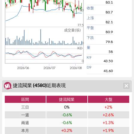
80.1
收盤
80
80.7
上漲
82.1
77.5
平盤
成交量(張)
80.9
下跌
79.8
0
量
KD
58
K9
43.50
0
D9
2026/06
2026/07
2026/08
41.60
捷流閥業 (4580)近期表現
區間
捷流閥業
大盤
三日
0%
+2%
一週
-0.6%
+2.6%
兩週
-0.6%
+1.3%
本月
+0.2%
+1.9%