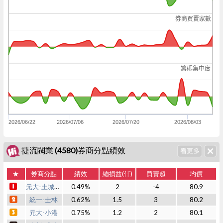
券商買賣家數
籌碼集中度
2026/06/22
2026/07/06
2026/07/20
2026/08/03
捷流閥業 (4580)券商分點績效
★
券商分點
績效
總損益(仟)
買賣超
均價
元大-土城永寧
0.49%
2
-4
80.9
統一-士林
0.62%
1.5
3
80.2
元大-小港
0.75%
1.2
2
80.1