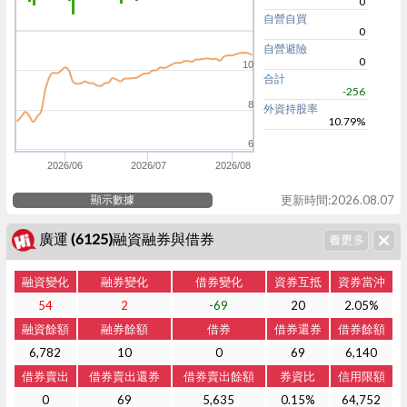
0
自營自買
0
自營避險
0
10
合計
-256
8
外資持股率
10.79%
6
2026/06
2026/07
2026/08
顯示數據
更新時間:2026.08.07
廣運 (6125)融資融券與借券
融資變化
融券變化
借券變化
資券互抵
資券當沖
54
2
-69
20
2.05%
融資餘額
融券餘額
借券
借券還券
借券餘額
6,782
10
0
69
6,140
借券賣出
借券賣出還券
借券賣出餘額
券資比
信用限額
0
69
5,635
0.15%
64,752