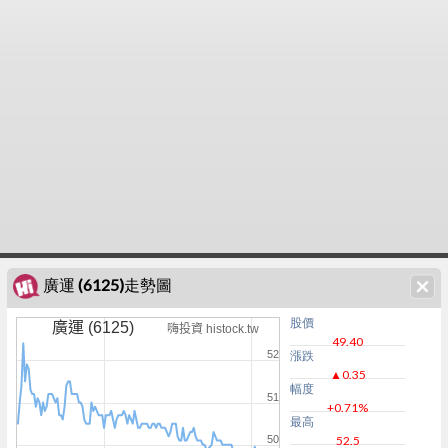
廣運 (6125)走勢圖
股價
廣運 (6125)
嗨投資 histock.tw
49.40
52
漲跌
▲0.35
幅度
51
+0.71%
最高
50
52.5