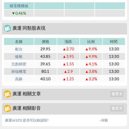
櫃電機機械
▼0.46%
廣運 同類股表現
名稱
價格
漲跌
比例
時間
彬台
29.95
▲2.70
▲9.9%
13:30
健椿
43.85
▲3.95
▲9.9%
13:30
元創精密
39.65
▲1.55
▲4.1%
13:30
昶瑞機電
80.1
▲2.9
▲3.8%
13:30
高鋒
40.10
▲1.25
▲3.2%
13:30
廣運 相關文章
廣運 相關影音
廣運(6125) 是否可以抱波段?
- 何毅