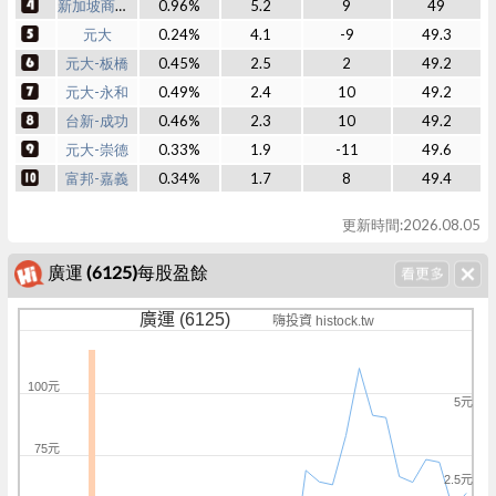
新加坡商瑞銀
0.96%
5.2
9
49
元大
0.24%
4.1
-9
49.3
元大-板橋
0.45%
2.5
2
49.2
元大-永和
0.49%
2.4
10
49.2
台新-成功
0.46%
2.3
10
49.2
元大-崇德
0.33%
1.9
-11
49.6
富邦-嘉義
0.34%
1.7
8
49.4
更新時間:2026.08.05
廣運 (6125)每股盈餘
廣運 (6125)
嗨投資 histock.tw
100元
5元
75元
2.5元