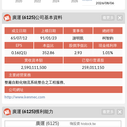
2020
2022
2024
2026
2026/08/06
廣運 (6125)公司基本資料
成立日期
上櫃日期
董事長
總經理
65/07/12
91/01/23
謝明凱
柯智鈞
EPS
本益比
股價淨值比
現金殖利率
0.16(Q1)
352.86
2.93
1.01%
實收資本額
已發行普通股
2,590,111,500
259,011,150
主要經營業務
整廠自動化物流系統整合之工程服務。
公司網址
http://www.kenmec.com
廣運 (6125)獲利能力
廣運 (6125)
嗨投資 histock.tw