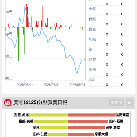
0
0
土銀
70元
0
0
台銀
0
0
台企
0
0
60元
彰銀
0
0
第一
0
0
50元
兆豐
0
0
華南
0
0
40元
合計
0
0
2026/06/01
2026/07/01
2026/08/01
廣運 (6125)分點買賣日報
兆豐-虎尾
兆豐-虎尾
美商高盛
美商高盛
臺銀-民權
臺銀-民權
富邦-板橋
富邦-板橋
美林
美林
國泰-敦南
國泰-敦南
-1600
富邦-仁愛
富邦-仁愛
摩根大通
摩根大通