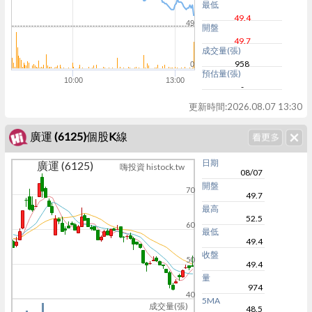
最低
49.4
49
開盤
49.7
成交量(張)
958
0
預估量(張)
10:00
13:00
-
更新時間:
2026.08.07 13:30
廣運 (6125)個股K線
日期
廣運 (6125)
嗨投資 histock.tw
08/07
開盤
70
49.7
最高
52.5
60
最低
49.4
收盤
50
49.4
量
974
40
5MA
成交量(張)
48.5