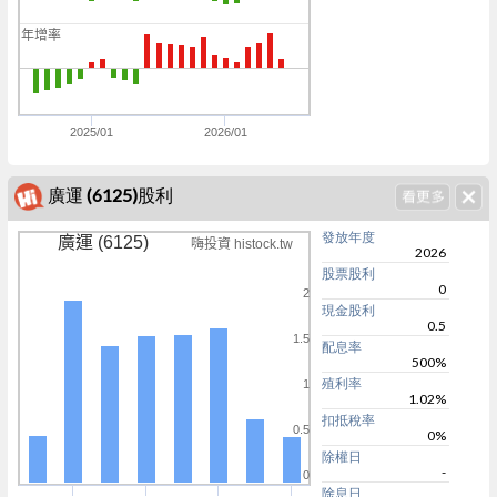
0
年增率
0
0
2025/01
2026/01
廣運 (6125)股利
發放年度
廣運 (6125)
嗨投資 histock.tw
2026
股票股利
0
2
現金股利
0.5
1.5
配息率
500%
殖利率
1
1.02%
扣抵稅率
0.5
0%
除權日
-
0
除息日