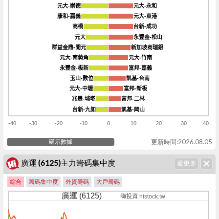
元大-崇德
元大-崇德
元大-永和
元大-永和
康和-嘉義
康和-嘉義
元大-東港
元大-東港
高橋
高橋
台新-成功
台新-成功
元大
元大
永豐金-松山
永豐金-松山
群益金鼎-開元
群益金鼎-開元
新加坡商瑞銀
新加坡商瑞銀
元大-南勢角
元大-南勢角
元大-竹南
元大-竹南
永豐金-板新
永豐金-板新
富邦-嘉義
富邦-嘉義
玉山-數位
玉山-數位
凱基-台南
凱基-台南
元大-中壢
元大-中壢
富邦-新板
富邦-新板
兆豐-埔墘
兆豐-埔墘
富邦-二林
富邦-二林
台新-九如
台新-九如
凱基-岡山
凱基-岡山
-40
-30
-20
-10
0
10
20
30
40
顯示數據
更新時間:2026.08.05
廣運 (6125)主力籌碼集中度
綜合
籌碼集中度
外資籌碼
大戶籌碼
廣運 (6125)
嗨投資 histock.tw