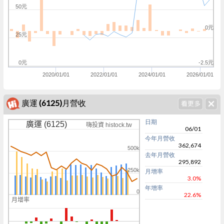
50元
0元
25元
0元
-2.5元
2020/01/01
2022/01/01
2024/01/01
2026/01/01
廣運 (6125)月營收
日期
廣運 (6125)
嗨投資 histock.tw
06/01
今年月營收
362,674
500k
去年月營收
295,892
250k
月增率
3.0%
年增率
0
22.6%
月增率
0
0