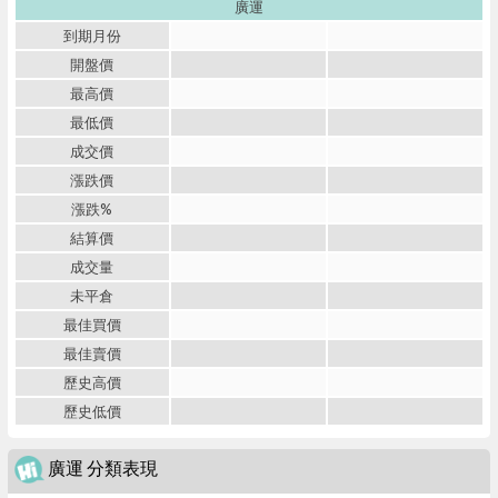
廣運
到期月份
開盤價
最高價
最低價
成交價
漲跌價
漲跌%
結算價
成交量
未平倉
最佳買價
最佳賣價
歷史高價
歷史低價
廣運 分類表現