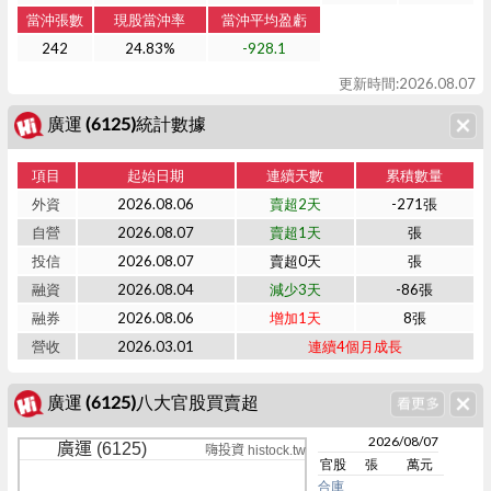
當沖張數
現股當沖率
當沖平均盈虧
242
24.83%
-928.1
更新時間:2026.08.07
廣運 (6125)統計數據
項目
起始日期
連續天數
累積數量
外資
2026.08.06
賣超2天
-271張
自營
2026.08.07
賣超1天
張
投信
2026.08.07
賣超0天
張
融資
2026.08.04
減少3天
-86張
融券
2026.08.06
增加1天
8張
營收
2026.03.01
連續4個月成長
廣運 (6125)八大官股買賣超
2026/08/07
廣運 (6125)
嗨投資 histock.tw
官股
張
萬元
合庫