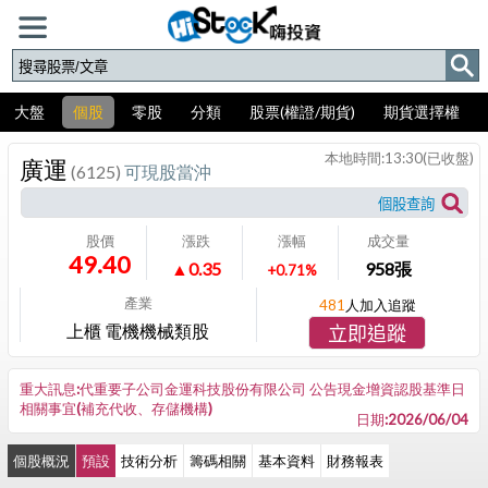
大盤
個股
零股
分類
股票(權證/期貨)
期貨選擇權
本地時間:
13:30
(已收盤)
廣運
(6125)
可現股當沖
股價
漲跌
漲幅
成交量
49.40
▲0.35
958
張
+0.71%
產業
481
人加入追蹤
上櫃 電機機械類股
立即追蹤
重大訊息:代重要子公司金運科技股份有限公司 公告現金增資認股基準日
相關事宜(補充代收、存儲機構)
日期:2026/06/04
個股概況
預設
技術分析
籌碼相關
基本資料
財務報表