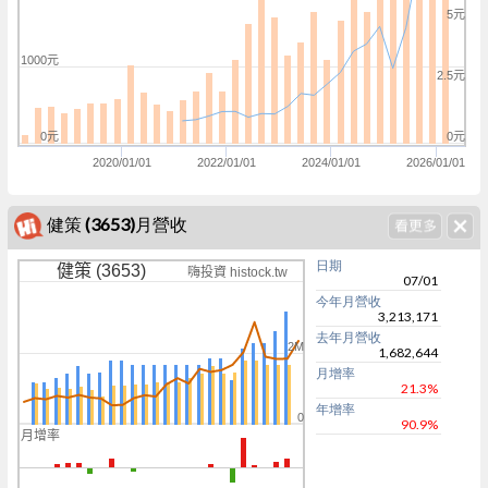
5元
1000元
2.5元
0元
0元
2020/01/01
2022/01/01
2024/01/01
2026/01/01
健策 (3653)月營收
日期
健策 (3653)
嗨投資 histock.tw
07/01
今年月營收
3,213,171
去年月營收
2M
1,682,644
月增率
21.3%
年增率
0
90.9%
月增率
0