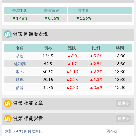
臺灣100
臺灣資訊
電零組
▼1.48%
▼0.55%
▼1.25%
健策 同類股表現
名稱
價格
漲跌
比例
時間
胡連
126.5
▲6.0
▲5.0%
13:30
健和興
62.5
▲1.7
▲2.8%
13:30
浪凡
50.60
▲1.10
▲2.2%
13:30
矽瑪
20.15
▲0.25
▲1.3%
13:30
信音
31.75
▲0.20
▲0.6%
13:30
健策 相關文章
健策 相關影音
大毅(2478) 如何做停利
- 阿布波