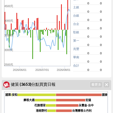
0
0
4500元
土銀
0
0
台銀
0
0
4000元
台企
0
0
彰銀
3500元
0
0
第一
0
0
兆豐
3000元
0
0
華南
0
0
2500元
合計
0
0
2026/06/01
2026/07/01
2026/08/01
健策 (3653)分點買賣日報
國票-安和
國票-安和
國泰
國泰
摩根大通
摩根大通
宏遠
宏遠
花旗環球
花旗環球
永豐金-台中
永豐金-台中
-60k
港商野村
港商野村
台灣摩根士丹利
台灣摩根士丹利