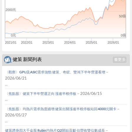
2000元
50倍
0倍
0元
2021/01
2022/01
2023/01
2024/01
2025/01
2026/01
健策 新聞列表
－
〈觀察〉GPU及ASIC需求強勁 健策、奇鋐、雙鴻下半年營運看增
2026/06/21
...
－2026/06/15
〈焦點股〉健策下半年營運正向 漲逾半根停板
...
－
〈焦點股〉均熱片需求熱度續增 健策出關漲逾半根停板站回4000元關卡
2026/05/27
...
－
健策躋身四大千金股 Rubin均熱片Q2開始貢獻 估營收雙位數成長