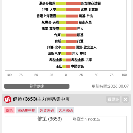
港商麥格理
港商麥格理
新加坡商瑞銀
新加坡商瑞銀
兆豐-大安
兆豐-大安
兆豐-北高雄
兆豐-北高雄
香港上海匯豐
香港上海匯豐
凱基-台北
凱基-台北
永豐金-天母
永豐金-天母
華南永昌
華南永昌
凱基-高美館
凱基-高美館
元大
元大
合庫
合庫
凱基
凱基
台新
台新
兆豐
兆豐
兆豐-忠孝
兆豐-忠孝
國票-敦北法人
國票-敦北法人
法銀巴黎
法銀巴黎
元大-雙和
元大-雙和
群益金鼎
群益金鼎
群益金鼎-古亭
群益金鼎-古亭
玉山
玉山
中國信託
中國信託
-100
-75
-50
-25
0
25
50
75
100
顯示數據
更新時間:2026.08.07
健策 (3653)主力籌碼集中度
綜合
籌碼集中度
外資籌碼
大戶籌碼
健策 (3653)
嗨投資 histock.tw