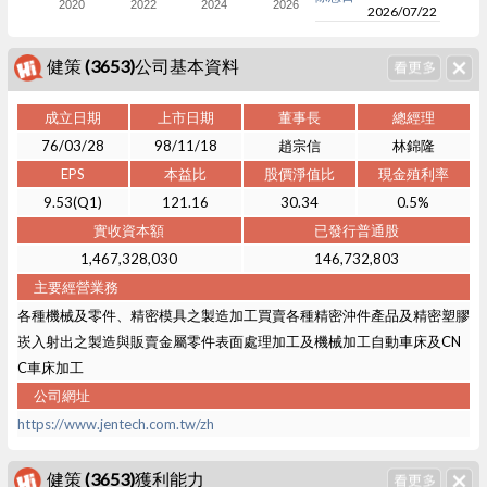
2020
2022
2024
2026
2026/07/22
健策 (3653)公司基本資料
成立日期
上市日期
董事長
總經理
76/03/28
98/11/18
趙宗信
林錦隆
EPS
本益比
股價淨值比
現金殖利率
9.53(Q1)
121.16
30.34
0.5%
實收資本額
已發行普通股
1,467,328,030
146,732,803
主要經營業務
各種機械及零件、精密模具之製造加工買賣各種精密沖件產品及精密塑膠
崁入射出之製造與販賣金屬零件表面處理加工及機械加工自動車床及CN
C車床加工
公司網址
https://www.jentech.com.tw/zh
健策 (3653)獲利能力