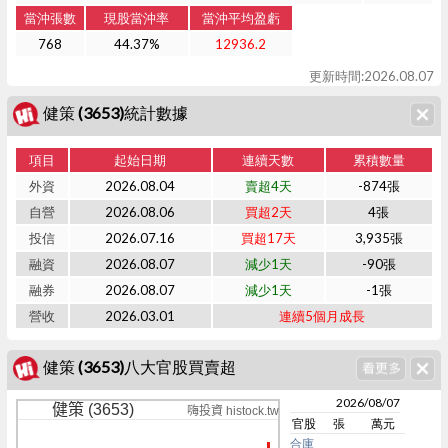
當沖張數
現股當沖率
當沖平均盈虧
768
44.37%
12936.2
更新時間:2026.08.07
健策 (3653)統計數據
項目
起始日期
連續天數
累積數量
外資
2026.08.04
賣超4天
-874張
自營
2026.08.06
買超2天
4張
投信
2026.07.16
買超17天
3,935張
融資
2026.08.07
減少1天
-90張
融券
2026.08.07
減少1天
-1張
營收
2026.03.01
連續5個月成長
健策 (3653)八大官股買賣超
2026/08/07
健策 (3653)
嗨投資 histock.tw
官股
張
萬元
合庫