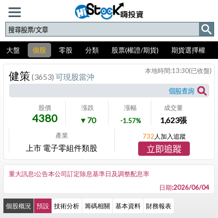
大盤
個股
零股
分類
股票(權證/期貨)
期貨選擇權
本地時間:
13:30
(已收盤)
健策
(3653)
可現股當沖
股價
漲跌
漲幅
成交量
4380
▼70
1,623
張
-1.57%
產業
732
人加入追蹤
上市 電子零組件類股
立即追蹤
重大訊息:公告本公司訂定除息基準日及調整配息率
日期:2026/06/04
個股概況
預設
技術分析
籌碼相關
基本資料
財務報表