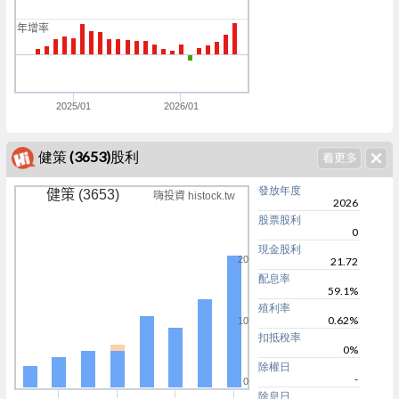
0
年增率
0
0
2025/01
2026/01
健策 (3653)股利
發放年度
健策 (3653)
嗨投資 histock.tw
2026
股票股利
0
現金股利
20
21.72
配息率
59.1%
殖利率
0.62%
10
扣抵稅率
0%
除權日
-
0
除息日