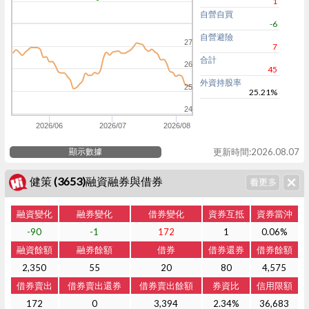
1
自營自買
-6
自營避險
27
7
合計
26
45
外資持股率
25
25.21%
24
2026/06
2026/07
2026/08
顯示數據
更新時間:2026.08.07
健策 (3653)融資融券與借券
融資變化
融券變化
借券變化
資券互抵
資券當沖
-90
-1
172
1
0.06%
融資餘額
融券餘額
借券
借券還券
借券餘額
2,350
55
20
80
4,575
借券賣出
借券賣出還券
借券賣出餘額
券資比
信用限額
172
0
3,394
2.34%
36,683