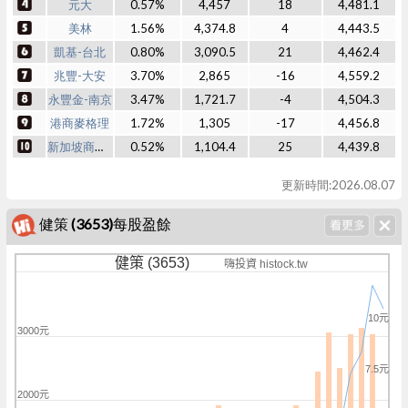
元大
0.57%
4,457
18
4,481.1
美林
1.56%
4,374.8
4
4,443.5
凱基-台北
0.80%
3,090.5
21
4,462.4
兆豐-大安
3.70%
2,865
-16
4,559.2
永豐金-南京
3.47%
1,721.7
-4
4,504.3
港商麥格理
1.72%
1,305
-17
4,456.8
新加坡商瑞銀
0.52%
1,104.4
25
4,439.8
更新時間:2026.08.07
健策 (3653)每股盈餘
健策 (3653)
嗨投資 histock.tw
10元
3000元
7.5元
2000元