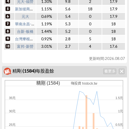
元大-福營
1.30%
9.8
2
17.9
新加坡商瑞銀
1.15%
5.6
18
17.9
元大
0.69%
5.4
0
17.9
華南永昌-大甲
1.19%
5.3
0
18
台新-板橋
1.44%
5.2
0
18
台灣摩根士丹利
0.92%
2.8
5
18
富邦-新營
3.01%
2.7
4
17.6
更新時間:2026.08.07
精剛 (1584)每股盈餘
精剛 (1584)
嗨投資 histock.tw
35元
1.5元
30元
1元
25元
0.5元