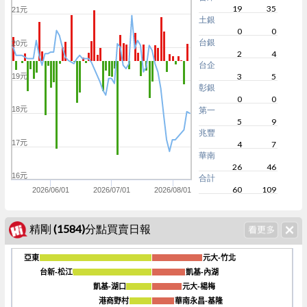
19
35
21元
土銀
0
0
台銀
20元
2
4
台企
3
5
19元
彰銀
0
0
18元
第一
5
9
兆豐
17元
4
7
華南
26
46
16元
合計
60
109
2026/06/01
2026/07/01
2026/08/01
精剛 (1584)分點買賣日報
亞東
亞東
元大-竹北
元大-竹北
台新-松江
台新-松江
凱基-內湖
凱基-內湖
凱基-湖口
凱基-湖口
元大-楊梅
元大-楊梅
-450
港商野村
港商野村
華南永昌-基隆
華南永昌-基隆