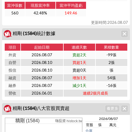
當沖張數
現股當沖率
當沖平均盈虧
560
42.48%
149.46
更新時間:2026.08.07
精剛 (1584)統計數據
項目
起始日期
連續天數
累積數量
外資
2026.08.07
賣超2天
-99張
自營
2026.08.10
買超1天
2張
投信
2026.08.10
賣超0天
張
融資
2026.08.07
增加1天
54張
融券
2026.08.07
減少1天
-16張
營收
2026.06.01
連續2個月成長
精剛 (1584)八大官股買賣超
2026/08/07
精剛 (1584)
嗨投資 histock.tw
官股
張
萬元
合庫