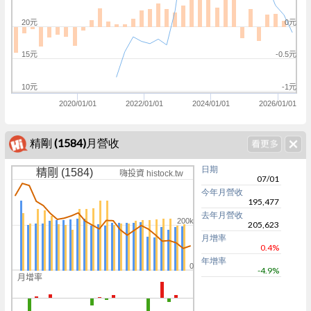
20元
0元
15元
-0.5元
10元
-1元
2020/01/01
2022/01/01
2024/01/01
2026/01/01
精剛 (1584)月營收
日期
精剛 (1584)
嗨投資 histock.tw
07/01
今年月營收
195,477
去年月營收
200k
205,623
月增率
0.4%
年增率
0
-4.9%
月增率
0