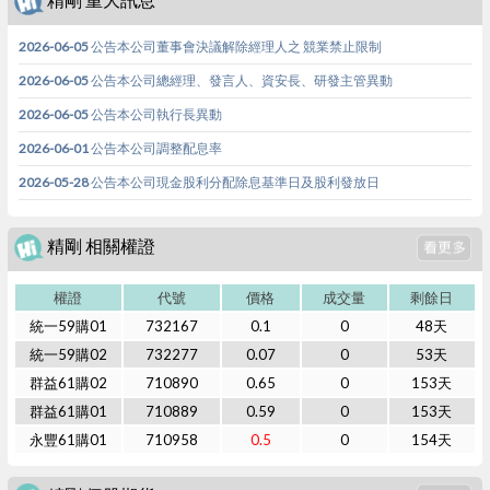
2026-06-05 公告本公司董事會決議解除經理人之 競業禁止限制
2026-06-05 公告本公司總經理、發言人、資安長、研發主管異動
2026-06-05 公告本公司執行長異動
2026-06-01 公告本公司調整配息率
2026-05-28 公告本公司現金股利分配除息基準日及股利發放日
精剛 相關權證
權證
代號
價格
成交量
剩餘日
統一59購01
732167
0.1
0
48天
統一59購02
732277
0.07
0
53天
群益61購02
710890
0.65
0
153天
群益61購01
710889
0.59
0
153天
永豐61購01
710958
0.5
0
154天