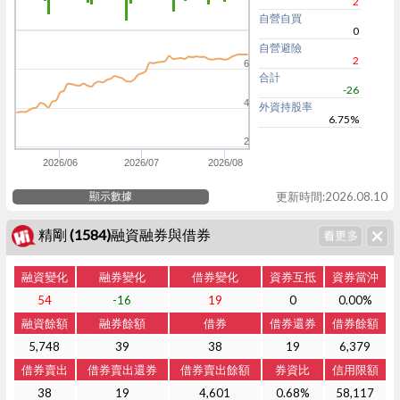
2
自營自買
0
自營避險
2
6
合計
-26
4
外資持股率
6.75%
2
2026/06
2026/07
2026/08
顯示數據
更新時間:2026.08.10
精剛 (1584)融資融券與借券
融資變化
融券變化
借券變化
資券互抵
資券當沖
54
-16
19
0
0.00%
融資餘額
融券餘額
借券
借券還券
借券餘額
5,748
39
38
19
6,379
借券賣出
借券賣出還券
借券賣出餘額
券資比
信用限額
38
19
4,601
0.68%
58,117