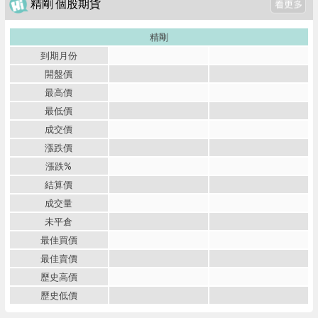
精剛 個股期貨
精剛
到期月份
開盤價
最高價
最低價
成交價
漲跌價
漲跌%
結算價
成交量
未平倉
最佳買價
最佳賣價
歷史高價
歷史低價