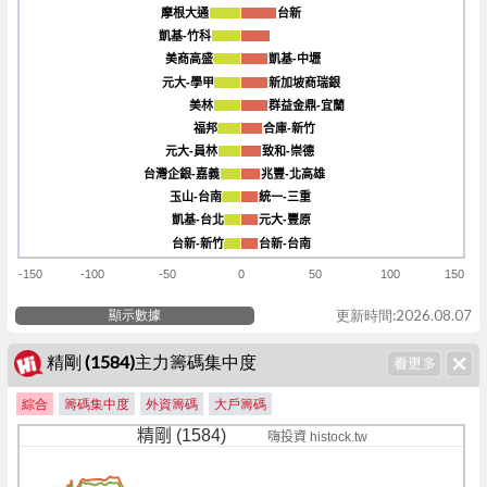
摩根大通
摩根大通
台新
台新
凱基-竹科
凱基-竹科
美商高盛
美商高盛
凱基-中壢
凱基-中壢
元大-學甲
元大-學甲
新加坡商瑞銀
新加坡商瑞銀
美林
美林
群益金鼎-宜蘭
群益金鼎-宜蘭
福邦
福邦
合庫-新竹
合庫-新竹
元大-員林
元大-員林
致和-崇德
致和-崇德
台灣企銀-嘉義
台灣企銀-嘉義
兆豐-北高雄
兆豐-北高雄
玉山-台南
玉山-台南
統一-三重
統一-三重
凱基-台北
凱基-台北
元大-豐原
元大-豐原
台新-新竹
台新-新竹
台新-台南
台新-台南
-150
-100
-50
0
50
100
150
顯示數據
更新時間:2026.08.07
精剛 (1584)主力籌碼集中度
綜合
籌碼集中度
外資籌碼
大戶籌碼
精剛 (1584)
嗨投資 histock.tw