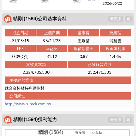
2022
2024
2026
2026/06/22
精剛 (1584)公司基本資料
成立日期
上櫃日期
董事長
總經理
91/05/15
96/11/28
王炯棻
薄慧雲
EPS
本益比
股價淨值比
現金殖利率
0.09(Q1)
31.12
0.87
1.43%
實收資本額
已發行普通股
2,324,705,330
232,470,533
主要經營業務
鈦合金棒材特殊鋼棒材
公司網址
http://www.s-tech.com.tw
精剛 (1584)獲利能力
精剛 (1584)
嗨投資 histock.tw