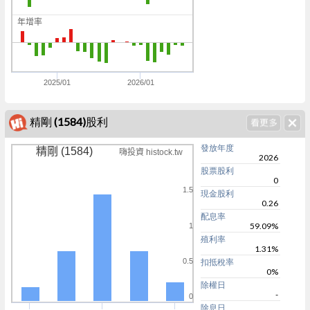
0
年增率
0
0
2025/01
2026/01
精剛 (1584)股利
發放年度
精剛 (1584)
嗨投資 histock.tw
2026
股票股利
0
1.5
現金股利
0.26
配息率
59.09%
1
殖利率
1.31%
0.5
扣抵稅率
0%
除權日
-
0
除息日