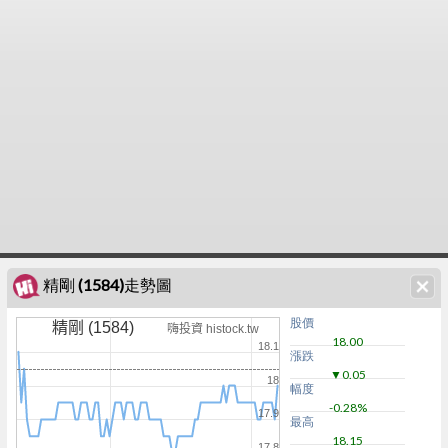
精剛 (1584)走勢圖
股價
精剛 (1584)
嗨投資 histock.tw
18.00
18.1
漲跌
▼0.05
18
幅度
-0.28%
17.9
最高
18.15
17.8