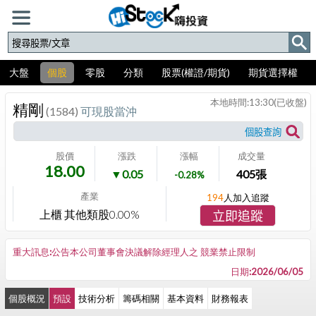
大盤
個股
零股
分類
股票(權證/期貨)
期貨選擇權
本地時間:
13:30
(已收盤)
精剛
(1584)
可現股當沖
股價
漲跌
漲幅
成交量
18.00
▼0.05
405
張
-0.28%
產業
194
人加入追蹤
上櫃 其他類股
0.00%
立即追蹤
重大訊息:公告本公司董事會決議解除經理人之 競業禁止限制
日期:2026/06/05
個股概況
預設
技術分析
籌碼相關
基本資料
財務報表