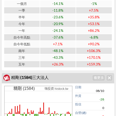
一個月
-14.1%
-1%
一季
-11.8%
+7.5%
半年
-23.6%
+35.8%
今年
-20.9%
+53.1%
一年
-24.1%
+86.2%
自今年高點
-37.6%
-6.8%
自今年低點
+7.1%
+90.2%
兩年
-48.1%
+106.3%
三年
-43.3%
+170.1%
五年
+26.3%
+159.3%
精剛 (1584)三大法人
日期
精剛 (1584)
嗨投資 histock.tw
08/10
外資
-28
投信
0
自營(總)