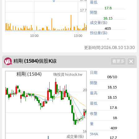
最低
17.8
17.7
開盤
18.15
成交量(張)
405
0
預估量(張)
10:00
13:00
-
更新時間:
2026.08.10 13:30
精剛 (1584)個股K線
日期
精剛 (1584)
嗨投資 histock.tw
08/10
開盤
18.15
20
最高
18.15
最低
17.8
18
收盤
18
量
409
16
5MA
成交量(張)
17.7