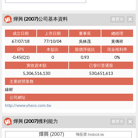
燁興 (2007)公司基本資料
成立日期
上市日期
董事長
總經理
67/07/18
77/10/04
吳林茂
黃傳祥
EPS
本益比
股價淨值比
現金殖利率
-0.45(Q1)
0
0.93
0%
實收資本額
已發行普通股
5,306,516,130
530,651,613
主要經營業務
線材
公司網址
http://www.yheco.com.tw
燁興 (2007)獲利能力
燁興 (2007)
嗨投資 histock.tw