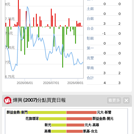
0
0
8元
土銀
0
0
台銀
7.75元
3
2
台企
-1
0
7.5元
彰銀
0
0
7.25元
第一
0
0
兆豐
7元
0
0
華南
3
2
6.75元
合計
4
3
2026/06/01
2026/07/01
2026/08/01
燁興 (2007)分點買賣日報
群益金鼎-東門
群益金鼎-東門
元大-新營
元大-新營
花旗環球
花旗環球
群益金鼎-開元
群益金鼎-開元
新光
新光
元大-高雄
元大-高雄
-200
高橋
高橋
凱基-台北
凱基-台北