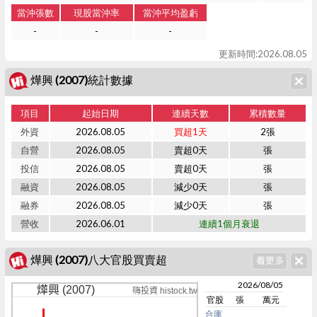
當沖張數
現股當沖率
當沖平均盈虧
-
-
-
更新時間:2026.08.05
燁興 (2007)統計數據
項目
起始日期
連續天數
累積數量
外資
2026.08.05
買超1天
2張
自營
2026.08.05
賣超0天
張
投信
2026.08.05
賣超0天
張
融資
2026.08.05
減少0天
張
融券
2026.08.05
減少0天
張
營收
2026.06.01
連續1個月衰退
燁興 (2007)八大官股買賣超
2026/08/05
燁興 (2007)
嗨投資 histock.tw
官股
張
萬元
合庫