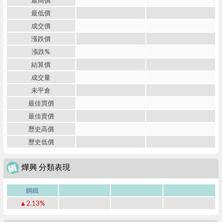
最高價
最低價
成交價
漲跌價
漲跌%
結算價
成交量
未平倉
最佳買價
最佳賣價
歷史高價
歷史低價
燁興 分類表現
鋼鐵
▲2.13%