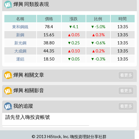
燁興 同類股表現
名稱
價格
漲跌
比例
時間
東和鋼鐵
78.4
▼4.1
▼-5.0%
13:35
新鋼
15.65
▲0.05
▲0.3%
13:35
新光鋼
38.80
▼0.25
▼-0.6%
13:35
大成鋼
44.35
▲0.10
▲0.2%
13:35
運錩
18.50
▼0.05
▼-0.3%
13:35
燁興 相關文章
燁興 相關影音
我的追蹤
請先登入嗨投資帳號
© 2013 HiStock, Inc. 嗨投資理財分享社群