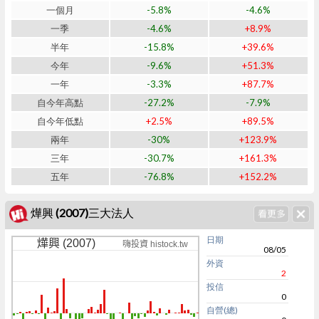
一個月
-5.8%
-4.6%
一季
-4.6%
+8.9%
半年
-15.8%
+39.6%
今年
-9.6%
+51.3%
一年
-3.3%
+87.7%
自今年高點
-27.2%
-7.9%
自今年低點
+2.5%
+89.5%
兩年
-30%
+123.9%
三年
-30.7%
+161.3%
五年
-76.8%
+152.2%
燁興 (2007)三大法人
日期
燁興 (2007)
嗨投資 histock.tw
08/05
外資
2
投信
0
自營(總)