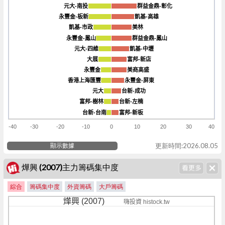
元大-南投
元大-南投
群益金鼎-彰化
群益金鼎-彰化
永豐金-板新
永豐金-板新
凱基-高雄
凱基-高雄
凱基-市政
凱基-市政
美林
美林
永豐金-鳳山
永豐金-鳳山
群益金鼎-鳳山
群益金鼎-鳳山
元大-四維
元大-四維
凱基-中壢
凱基-中壢
大展
大展
富邦-新店
富邦-新店
永豐金
永豐金
美商高盛
美商高盛
香港上海匯豐
香港上海匯豐
永豐金-屏東
永豐金-屏東
元大
元大
台新-成功
台新-成功
富邦-樹林
富邦-樹林
台新-左楠
台新-左楠
台新-台南
台新-台南
富邦-新板
富邦-新板
-40
-30
-20
-10
0
10
20
30
40
顯示數據
更新時間:2026.08.05
燁興 (2007)主力籌碼集中度
綜合
籌碼集中度
外資籌碼
大戶籌碼
燁興 (2007)
嗨投資 histock.tw