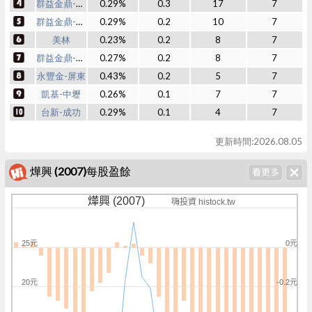
群益金鼎-開元
0.29%
0.3
17
7
群益金鼎-彰化
0.29%
0.2
10
7
美林
0.23%
0.2
8
7
群益金鼎-鳳山
0.27%
0.2
8
7
永豐金-屏東
0.43%
0.2
5
7
凱基-中壢
0.26%
0.1
7
7
台新-成功
0.29%
0.1
4
7
更新時間:2026.08.05
燁興 (2007)每股盈餘
燁興 (2007)
嗨投資 histock.tw
25元
0元
20元
-0.2元