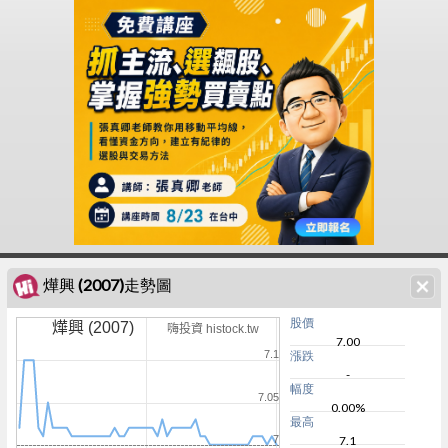
燁興 (2007)走勢圖
股價
燁興 (2007)
嗨投資 histock.tw
7.00
7.1
漲跌
-
幅度
7.05
0.00%
最高
7
7.1