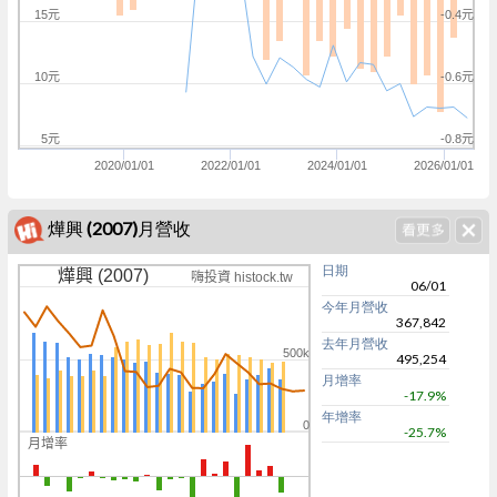
15元
-0.4元
10元
-0.6元
5元
-0.8元
2020/01/01
2022/01/01
2024/01/01
2026/01/01
燁興 (2007)月營收
日期
燁興 (2007)
嗨投資 histock.tw
06/01
今年月營收
367,842
去年月營收
500k
495,254
月增率
-17.9%
年增率
0
-25.7%
月增率
0