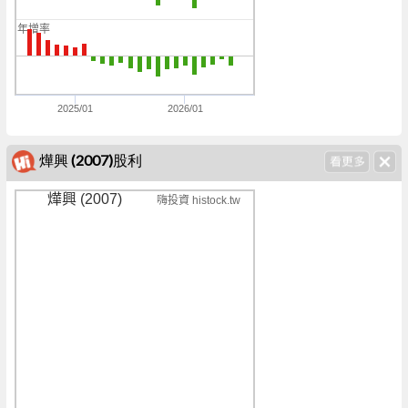
0
年增率
0
0
2025/01
2026/01
燁興 (2007)股利
燁興 (2007)
嗨投資 histock.tw