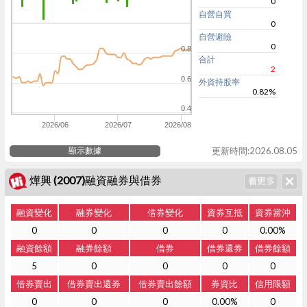
0
自營自買
0
自營避險
0
0.8
合計
2
0.6
外資持股率
0.82%
0.4
2026/06
2026/07
2026/08
顯示數據
更新時間:2026.08.05
燁興 (2007)融資融券與借券
融資變化
融券變化
借券變化
資券互抵
資券當沖
0
0
0
0
0.00%
融資餘額
融券餘額
借券
借券還券
借券餘額
5
0
0
0
0
借券賣出
借券賣出還券
借券賣出餘額
券資比
信用限額
0
0
0
0.00%
0