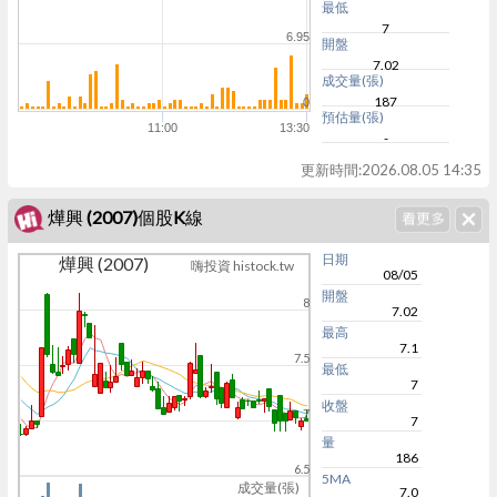
最低
7
6.95
開盤
7.02
成交量(張)
187
0
預估量(張)
11:00
13:30
-
更新時間:
2026.08.05 14:35
燁興 (2007)個股K線
日期
燁興 (2007)
嗨投資 histock.tw
08/05
開盤
8
7.02
最高
7.1
7.5
最低
7
收盤
7
7
量
186
6.5
5MA
成交量(張)
7.0