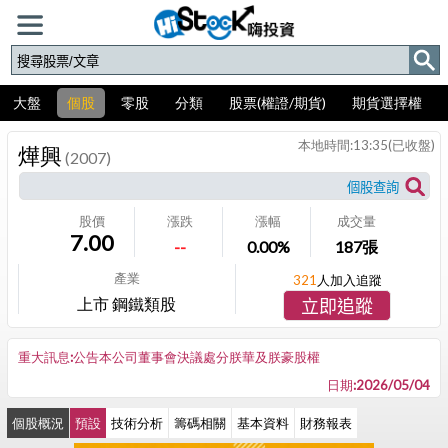
大盤
個股
零股
分類
股票(權證/期貨)
期貨選擇權
本地時間:
13:35
(已收盤)
燁興
(2007)
股價
漲跌
漲幅
成交量
7.00
--
0.00%
187
張
產業
321
人加入追蹤
上市 鋼鐵類股
立即追蹤
重大訊息:公告本公司董事會決議處分朕華及朕豪股權
日期:2026/05/04
個股概況
預設
技術分析
籌碼相關
基本資料
財務報表