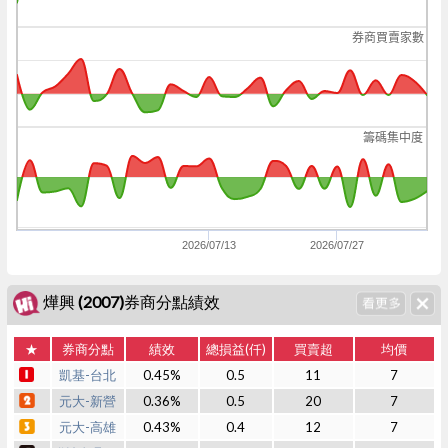
券商買賣家數
籌碼集中度
2026/07/13
2026/07/27
燁興 (2007)券商分點績效
★
券商分點
績效
總損益(仟)
買賣超
均價
凱基-台北
0.45%
0.5
11
7
元大-新營
0.36%
0.5
20
7
元大-高雄
0.43%
0.4
12
7