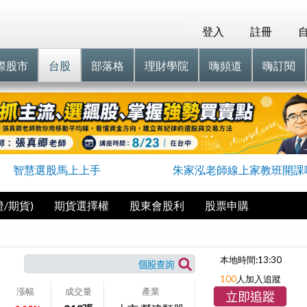
登入
註冊
際股市
台股
部落格
理財學院
嗨頻道
嗨訂閱
智慧選股馬上上手
朱家泓老師線上家教班開課
/期貨)
期貨選擇權
股東會股利
股票申購
本地時間:
13:30
100
人加入追蹤
漲幅
成交量
產業
立即追蹤