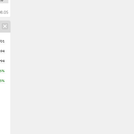
8.05
/01
894
994
.6%
.8%