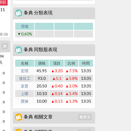
限額
311
夆典 分類表現
營建
▼0.60%
8.06
夆典 同類股表現
/06
元
名稱
價格
漲跌
比例
時間
宏璟
45.95
▲3.20
▲7.5%
13:35
0
達欣工
93.0
▲5.1
▲5.8%
13:35
0
皇普
20.50
▲0.40
▲2.0%
13:35
0
上曜
10.10
▲0.14
▲1.4%
13:35
寶徠
10.00
▲0.13
▲1.3%
13:35
0
0
夆典 相關文章
0
0