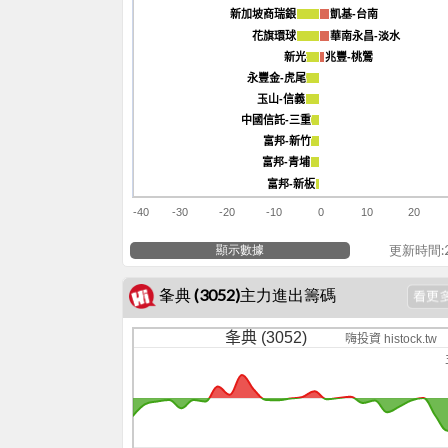
新加坡商瑞銀
新加坡商瑞銀
凱基-台南
凱基-台南
花旗環球
花旗環球
華南永昌-淡水
華南永昌-淡水
新光
新光
兆豐-桃鶯
兆豐-桃鶯
永豐金-虎尾
永豐金-虎尾
玉山-信義
玉山-信義
中國信託-三重
中國信託-三重
富邦-新竹
富邦-新竹
富邦-青埔
富邦-青埔
富邦-新板
富邦-新板
-40
-30
-20
-10
0
10
20
顯示數據
更新時間:20
夆典 (3052)主力進出籌碼
夆典 (3052)
嗨投資 histock.tw