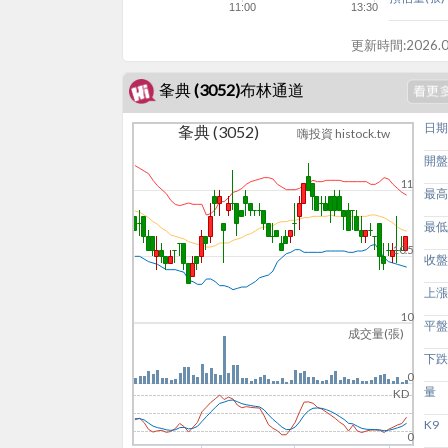
11:00
13:30
更新時間:
2026.0
夆典 (3052)布林通道
日期
夆典 (3052)
嗨投資 histock.tw
開盤
11
最高
最低
10.5
收盤
上漲
10
平盤
成交量(張)
下跌
0
量
KD
K9
0