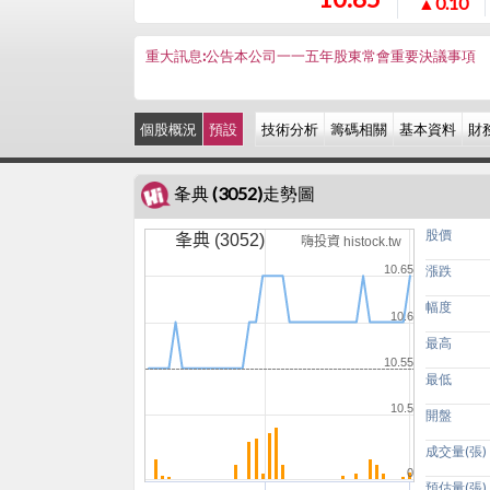
▲0.10
重大訊息:公告本公司一一五年股東常會重要決議事項
個股概況
預設
技術分析
籌碼相關
基本資料
財
夆典 (3052)走勢圖
股價
夆典 (3052)
嗨投資 histock.tw
10.65
漲跌
幅度
10.6
最高
10.55
最低
10.5
開盤
成交量(張)
0
預估量(張)