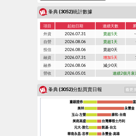
夆典 (3052)統計數據
項目
起始日期
連續天數
外資
2026.07.31
賣超5天
自營
2026.08.06
賣超1天
投信
2026.08.06
賣超0天
融資
2026.07.31
增加5天
融券
2026.08.06
減少0天
營收
2026.05.01
連續2個月衰
夆典 (3052)分點買賣日報
臺銀證券
臺銀證券
富
富
美林
美林
永豐金
永豐金
玉山-左營
玉山-左營
康和-台南
康和-台南
美商高盛
美商高盛
台灣摩根士丹利
台灣摩根士丹利
元大-敦化
元大-敦化
凱基-台北
凱基-台北
華南永昌-忠孝
華南永昌-忠孝
永豐金-高雄
永豐金-高雄