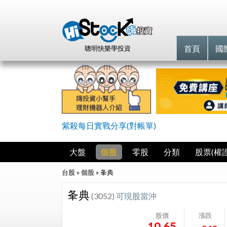
首頁
國
聰明快樂學投資
紫殺每日實戰分享(對帳單)
大盤
個股
零股
分類
股票(權證
台股 » 個股 »
夆典
夆典
(3052)
可現股當沖
股價
漲跌
10.65