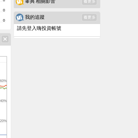
夆典 相關影音
0
我的追蹤
0
請先登入嗨投資帳號
60%
40%
20%