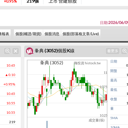
219
張
上市 營建類股
+0.95%
日期:2026/06/0
務報表
個股(權證/期貨)
個股消息
個股(部落格文章/Live)
夆典 (3052)個股K線
日期
夆典 (3052)
嗨投資 histock.tw
10.65
0
開盤
11
▲0.10
最高
+0.95%
10.75
最低
10.65
收盤
10.5
10.55
量
10.55
10.25
5MA
成交量(張)
219
10MA