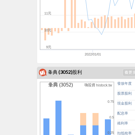
11元
10元
9元
2022/01/01
夆典 (3052)股利
發放年度
夆典 (3052)
嗨投資 histock.tw
股票股利
0.75
現金股利
配息率
0.5
殖利率
0.25
扣抵稅率