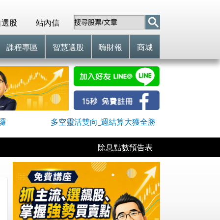
自選股
站內信
課程專區
智慧選股
嗨財報
商城
囉
多空靈活雙向_週結算大獲全勝
除息點數預告表