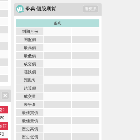
夆典 個股期貨
夆典
到期月份
開盤價
最高價
最低價
成交價
漲跌價
漲跌%
結算價
成交量
未平倉
當沖
最佳買價
0%
最佳賣價
餘額
歷史高價
70
歷史低價