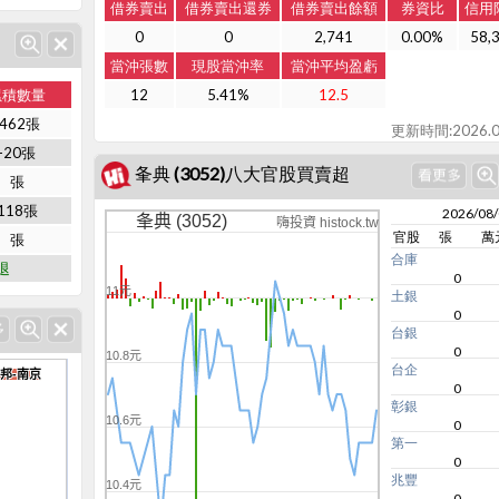
借券賣出
借券賣出還券
借券賣出餘額
券資比
信用
0
0
2,741
0.00%
58,
當沖張數
現股當沖率
當沖平均盈虧
累積數量
12
5.41%
12.5
-462張
更新時間:2026.0
-20張
夆典 (3052)八大官股買賣超
張
118張
2026/08
夆典 (3052)
嗨投資 histock.tw
官股
張
萬
張
合庫
退
0
11元
土銀
0
台銀
0
10.8元
台企
邦-南京
邦-南京
0
彰銀
10.6元
0
第一
0
兆豐
10.4元
0