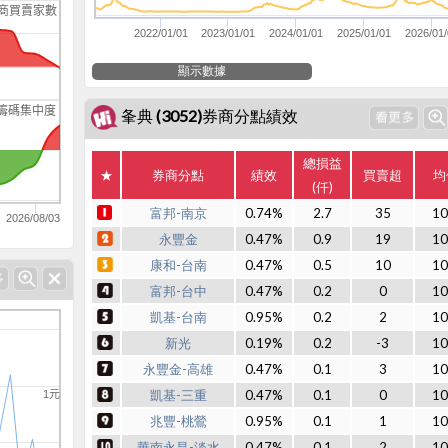
商買賣家數
2022/01/01
2023/01/01
2024/01/01
2025/01/01
2026/01/
顯示數據
籌碼集中度
夆典 (3052)券商分點績效
總損益
★
券商分點
績效
買賣超
均
(仟)
富邦-南京
0.74%
2.7
35
10
2026/08/03
永豐金
0.47%
0.9
19
10
康和-台南
0.47%
0.5
10
10
富邦-台中
0.47%
0.2
0
10
凱基-台南
0.95%
0.2
2
10
新光
0.19%
0.2
-3
10
永豐金-高雄
0.47%
0.1
3
10
凱基-三重
0.47%
0.1
0
10
1元
兆豐-桃鶯
0.95%
0.1
1
10
華南永昌-淡水
0.47%
0.1
2
10