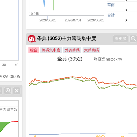
華南
0
10.2元
合計
0
2026/06/01
2026/07/01
2026/08/01
夆典 (3052)主力籌碼集中度
綜合
籌碼集中度
外資籌碼
大戶籌碼
夆典 (3052)
嗨投資 histock.tw
30
40
-2400
26.08.05
主力買賣超