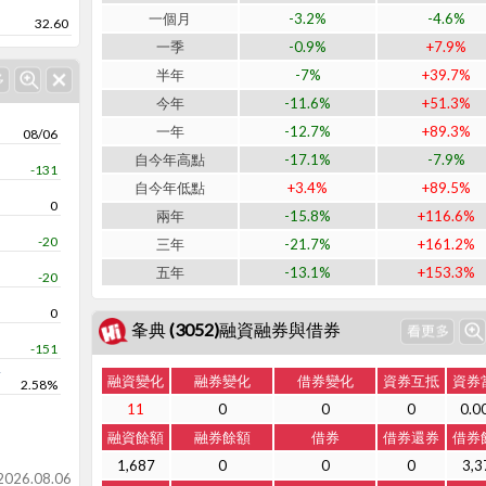
一個月
-3.2%
-4.6%
32.60
一季
-0.9%
+7.9%
半年
-7%
+39.7%
今年
-11.6%
+51.3%
一年
-12.7%
+89.3%
08/06
自今年高點
-17.1%
-7.9%
-131
自今年低點
+3.4%
+89.5%
0
兩年
-15.8%
+116.6%
-20
三年
-21.7%
+161.2%
五年
-13.1%
+153.3%
-20
0
夆典 (3052)融資融券與借券
-151
率
融資變化
融券變化
借券變化
資券互抵
資券
2.58%
11
0
0
0
0.0
融資餘額
融券餘額
借券
借券還券
借券
1,687
0
0
0
3,3
26.08.06