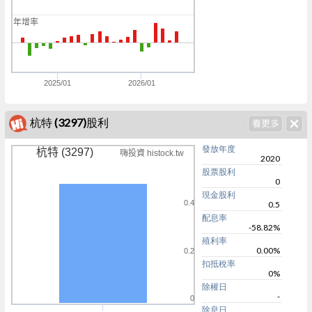
0
年增率
0
0
2025/01
2026/01
杭特 (3297)股利
發放年度
杭特 (3297)
嗨投資 histock.tw
2020
股票股利
0
現金股利
0.4
0.5
配息率
-58.82%
殖利率
0.00%
0.2
扣抵稅率
0%
除權日
-
0
除息日