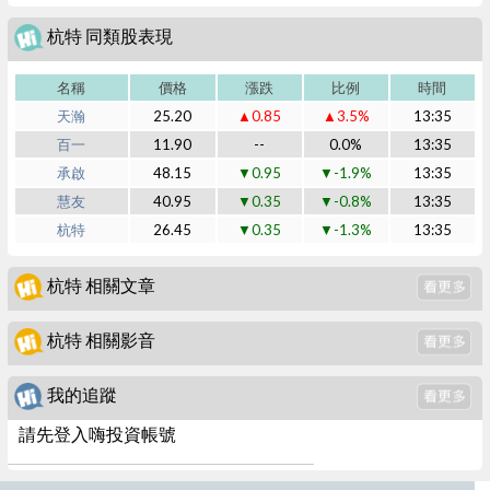
杭特 同類股表現
名稱
價格
漲跌
比例
時間
天瀚
25.20
▲0.85
▲3.5%
13:35
百一
11.90
--
0.0%
13:35
承啟
48.15
▼0.95
▼-1.9%
13:35
慧友
40.95
▼0.35
▼-0.8%
13:35
杭特
26.45
▼0.35
▼-1.3%
13:35
杭特 相關文章
杭特 相關影音
我的追蹤
請先登入嗨投資帳號