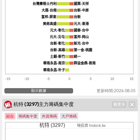
台灣摩根士丹利
台灣摩根士丹利
國票-天祥
國票-天祥
大展-台南
大展-台南
台新-中原
台新-中原
富邦-屏東
富邦-屏東
台新
台新
美商高盛
美商高盛
元大-東港
元大-東港
元大-彰化
元大-彰化
國泰-台中
國泰-台中
元大-北屯
元大-北屯
富邦-岡山
富邦-岡山
台新-彰化
台新-彰化
新光-台中
新光-台中
台新-高雄
台新-高雄
第一金-桃園
第一金-桃園
土銀-新竹
土銀-新竹
統一
統一
華南永昌-南京
華南永昌-南京
群益金鼎-敦南
群益金鼎-敦南
華南永昌-朴子
華南永昌-朴子
-15
-10
-5
0
5
10
15
顯示數據
更新時間:2026.08.05
杭特 (3297)主力籌碼集中度
綜合
籌碼集中度
外資籌碼
大戶籌碼
杭特 (3297)
嗨投資 histock.tw