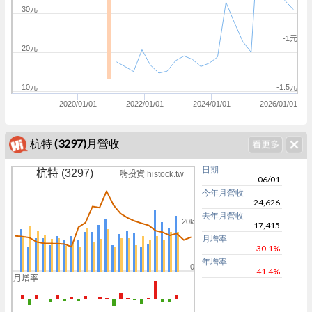
30元
-1元
20元
10元
-1.5元
2020/01/01
2022/01/01
2024/01/01
2026/01/01
杭特 (3297)月營收
日期
杭特 (3297)
嗨投資 histock.tw
06/01
今年月營收
24,626
去年月營收
20k
17,415
月增率
30.1%
年增率
0
41.4%
月增率
0