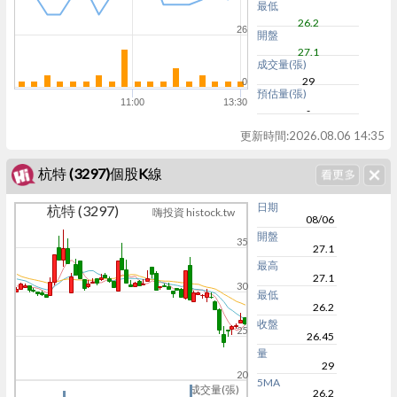
最低
26.2
26
開盤
27.1
成交量(張)
29
0
預估量(張)
11:00
13:30
-
更新時間:
2026.08.06 14:35
杭特 (3297)個股K線
日期
杭特 (3297)
嗨投資 histock.tw
08/06
開盤
35
27.1
最高
27.1
30
最低
26.2
收盤
25
26.45
量
29
20
5MA
成交量(張)
26.2