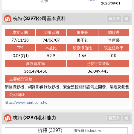
2020
2020/09/01
杭特 (3297)公司基本資料
成立日期
上櫃日期
董事長
總經理
77/11/28
94/06/07
鄭子釗
李新榮
EPS
本益比
股價淨值比
現金殖利率
-0.05(Q1)
52.9
1.65
0%
實收資本額
已發行普通股
360,494,450
36,049,445
主要經營業務
網路攝影機、網路影像錄放影機、安全監控相關設備之開發、製造及銷售
公司網址
http://www.hunt.com.tw
杭特 (3297)獲利能力
杭特 (3297)
嗨投資 histock.tw