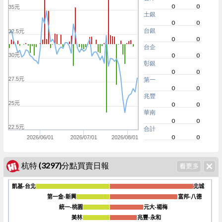
0
0
35元
土銀
0
0
台銀
32.5元
0
0
台企
0
0
30元
彰銀
0
0
27.5元
第一
0
0
兆豐
25元
0
0
華南
0
0
22.5元
合計
0
0
2026/06/01
2026/07/01
2026/08/01
杭特 (3297)分點買賣日報
凱基-台北
凱基-台北
北城
北城
第一金-新興
第一金-新興
富邦-八德
富邦-八德
統一-桃園
統一-桃園
元大-楊梅
元大-楊梅
-160
美林
美林
兆豐-永和
兆豐-永和