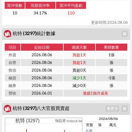
當沖張數
現股當沖率
當沖平均盈虧
10
34.17%
110
更新時間:2026.08.06
杭特 (3297)統計數據
項目
起始日期
連續天數
累積數量
外資
2026.08.06
買超1天
1張
自營
2026.08.06
買超1天
張
投信
2026.08.06
賣超0天
張
融資
2026.08.06
減少1天
-1張
融券
2026.08.06
減少0天
張
營收
2026.06.01
連續1個月成長
杭特 (3297)八大官股買賣超
2026/08/06
杭特 (3297)
嗨投資 histock.tw
官股
張
萬元
合庫