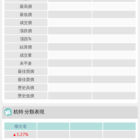
最高價
最低價
成交價
漲跌價
漲跌%
結算價
成交量
未平倉
最佳買價
最佳賣價
歷史高價
歷史低價
杭特 分類表現
櫃光電
▲1.27%