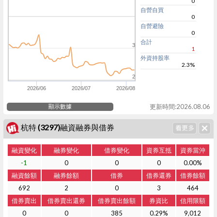
0
自營自買
0
自營避險
0
合計
3
1
外資持股率
2.3%
2
2026/06
2026/07
2026/08
顯示數據
更新時間:2026.08.06
杭特 (3297)融資融券與借券
融資變化
融券變化
借券變化
資券互抵
資券當沖
-1
0
0
0
0.00%
融資餘額
融券餘額
借券
借券還券
借券餘額
692
2
0
3
464
借券賣出
借券賣出還券
借券賣出餘額
券資比
信用限額
0
0
385
0.29%
9,012