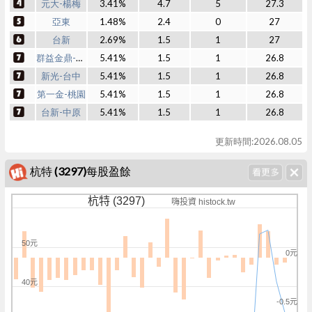
元大-楊梅
3.41%
4.7
5
27.3
亞東
1.48%
2.4
0
27
台新
2.69%
1.5
1
27
群益金鼎-敦南
5.41%
1.5
1
26.8
新光-台中
5.41%
1.5
1
26.8
第一金-桃園
5.41%
1.5
1
26.8
台新-中原
5.41%
1.5
1
26.8
更新時間:2026.08.05
杭特 (3297)每股盈餘
杭特 (3297)
嗨投資 histock.tw
50元
0元
40元
-0.5元