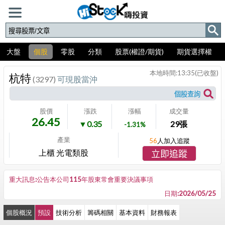
大盤
個股
零股
分類
股票(權證/期貨)
期貨選擇權
本地時間:
13:35
(已收盤)
杭特
(3297)
可現股當沖
股價
漲跌
漲幅
成交量
26.45
▼0.35
29
張
-1.31%
產業
56
人加入追蹤
上櫃 光電類股
立即追蹤
重大訊息:公告本公司115年股東常會重要決議事項
日期:2026/05/25
個股概況
預設
技術分析
籌碼相關
基本資料
財務報表