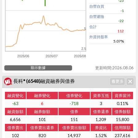
-23
自營自買
-1
自營避險
-22
合計
5
112
外資持股率
5.07%
2.5
2026/06
2026/07
2026/08
顯示數據
更新時間:2026.08.06
長科* (6548)融資融券與借券
融資變化
融券變化
借券變化
資券互抵
資券當沖
-63
6
-718
3
0.11%
融資餘額
融券餘額
借券
借券還券
借券餘額
6,656
101
151
1,209
15,800
借券賣出
借券賣出還券
借券賣出餘額
券資比
信用限額
102
820
14,937
1.52%
237,616