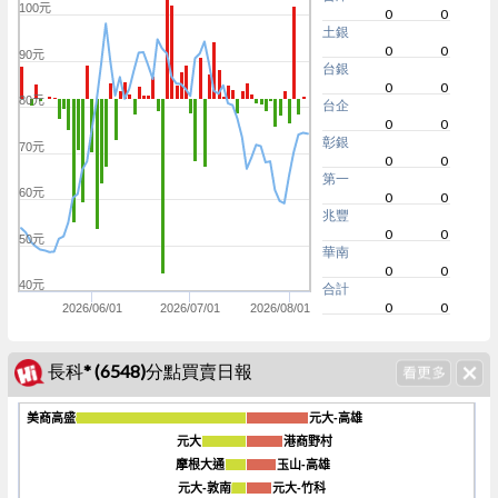
100元
0
0
土銀
0
0
90元
台銀
0
0
80元
台企
0
0
彰銀
70元
0
0
第一
60元
0
0
兆豐
0
0
50元
華南
0
0
40元
合計
0
0
2026/06/01
2026/07/01
2026/08/01
長科* (6548)分點買賣日報
美商高盛
美商高盛
元大-高雄
元大-高雄
元大
元大
港商野村
港商野村
摩根大通
摩根大通
玉山-高雄
玉山-高雄
-15k
元大-敦南
元大-敦南
元大-竹科
元大-竹科