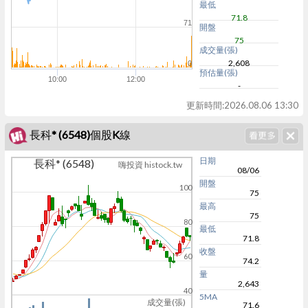
最低
71.8
71
開盤
75
成交量(張)
2,608
0
預估量(張)
10:00
12:00
-
更新時間:
2026.08.06 13:30
長科* (6548)個股K線
日期
長科* (6548)
嗨投資 histock.tw
08/06
開盤
100
75
最高
75
80
最低
71.8
收盤
60
74.2
量
2,643
40
5MA
成交量(張)
71.6