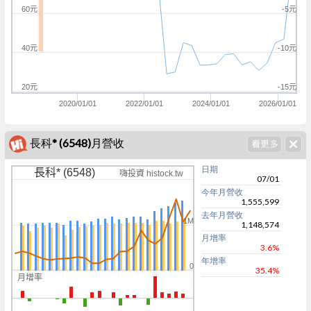
60元
-5元
40元
-10元
20元
-15元
2020/01/01
2022/01/01
2024/01/01
2026/01/01
長科* (6548)月營收
日期
長科* (6548)
嗨投資 histock.tw
07/01
今年月營收
1,555,599
去年月營收
1M
1,148,574
月增率
3.6%
年增率
0
35.4%
月增率
0