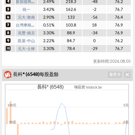
新加坡商瑞銀
2.49%
218.3
-48
76.2
統一
3.42%
162.6
-2
76.7
元大-敦南
2.90%
133
-56
76.4
台灣摩根士丹利
0.51%
103.8
18
76.9
兆豐-南京
3.30%
88.9
-34
76.9
凱基-中山
2.22%
84.7
0
76.2
元大-士林
3.30%
78.4
-29
76.7
更新時間:2026.08.05
長科* (6548)每股盈餘
長科* (6548)
嗨投資 histock.tw
100元
5元
80元
0元