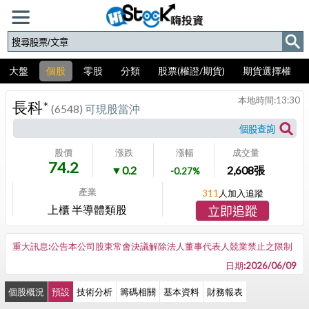
大盤
個股
零股
分類
股票(權證/期貨)
期貨選擇權
本地時間:
13:30
長科*
(6548)
可現股當沖
股價
漲跌
漲幅
成交量
74.2
▼0.2
2,608
張
-0.27%
產業
311
人加入追蹤
上櫃 半導體類股
立即追蹤
重大訊息:公告本公司股東常會決議解除法人董事代表人競業禁止之限制
日期:2026/06/09
個股概況
預設
技術分析
籌碼相關
基本資料
財務報表