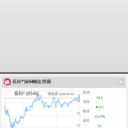
長科* (6548)走勢圖
股價
長科* (6548)
嗨投資 histock.tw
74.2
74
漲跌
▼0.2
幅度
73
-0.27%
最高
72
75