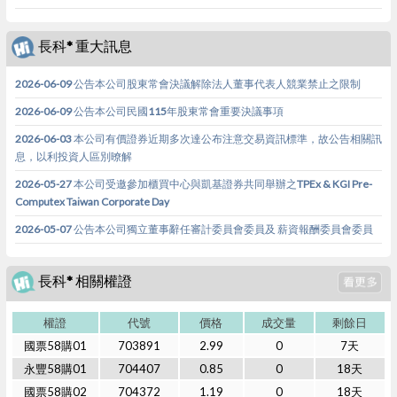
長科* 重大訊息
2026-06-09 公告本公司股東常會決議解除法人董事代表人競業禁止之限制
2026-06-09 公告本公司民國115年股東常會重要決議事項
2026-06-03 本公司有價證券近期多次達公布注意交易資訊標準，故公告相關訊
息，以利投資人區別暸解
2026-05-27 本公司受邀參加櫃買中心與凱基證券共同舉辦之TPEx & KGI Pre-
Computex Taiwan Corporate Day
2026-05-07 公告本公司獨立董事辭任審計委員會委員及 薪資報酬委員會委員
長科* 相關權證
權證
代號
價格
成交量
剩餘日
國票58購01
703891
2.99
0
7天
永豐58購01
704407
0.85
0
18天
國票58購02
704372
1.19
0
18天