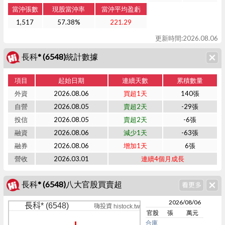
當沖張數
現股當沖率
當沖平均盈虧
1,517
57.38%
221.29
更新時間:2026.08.06
長科* (6548)統計數據
項目
起始日期
連續天數
累積數量
外資
2026.08.06
買超1天
140張
自營
2026.08.05
賣超2天
-29張
投信
2026.08.05
賣超2天
-6張
融資
2026.08.06
減少1天
-63張
融券
2026.08.06
增加1天
6張
營收
2026.03.01
連續4個月成長
長科* (6548)八大官股買賣超
2026/08/06
長科* (6548)
嗨投資 histock.tw
官股
張
萬元
合庫