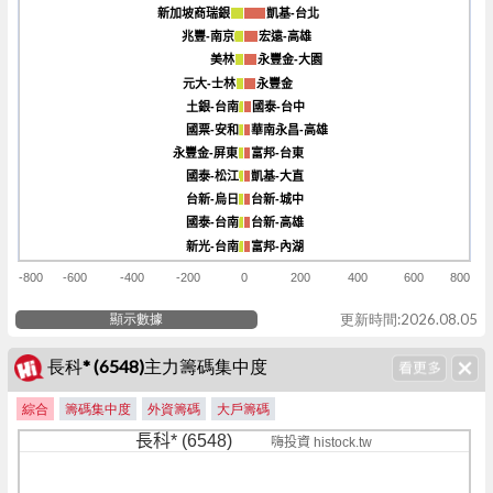
新加坡商瑞銀
新加坡商瑞銀
凱基-台北
凱基-台北
兆豐-南京
兆豐-南京
宏遠-高雄
宏遠-高雄
美林
美林
永豐金-大園
永豐金-大園
元大-士林
元大-士林
永豐金
永豐金
土銀-台南
土銀-台南
國泰-台中
國泰-台中
國票-安和
國票-安和
華南永昌-高雄
華南永昌-高雄
永豐金-屏東
永豐金-屏東
富邦-台東
富邦-台東
國泰-松江
國泰-松江
凱基-大直
凱基-大直
台新-烏日
台新-烏日
台新-城中
台新-城中
國泰-台南
國泰-台南
台新-高雄
台新-高雄
新光-台南
新光-台南
富邦-內湖
富邦-內湖
-800
-600
-400
-200
0
200
400
600
800
顯示數據
更新時間:2026.08.05
長科* (6548)主力籌碼集中度
綜合
籌碼集中度
外資籌碼
大戶籌碼
長科* (6548)
嗨投資 histock.tw