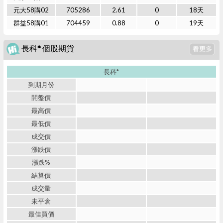
元大58購02
705286
2.61
0
18天
群益58購01
704459
0.88
0
19天
長科* 個股期貨
長科*
到期月份
開盤價
最高價
最低價
成交價
漲跌價
漲跌%
結算價
成交量
未平倉
最佳買價