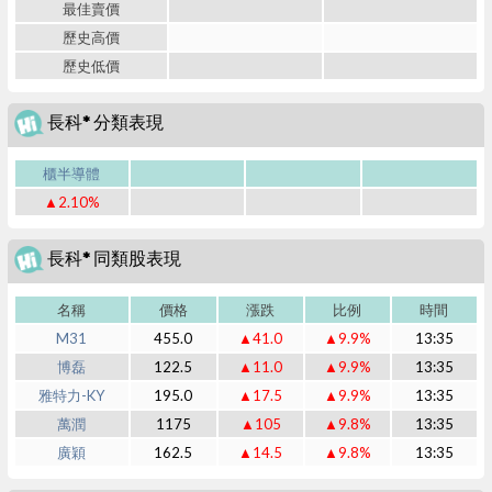
最佳賣價
歷史高價
歷史低價
長科* 分類表現
櫃半導體
▲2.10%
長科* 同類股表現
名稱
價格
漲跌
比例
時間
M31
455.0
▲41.0
▲9.9%
13:35
博磊
122.5
▲11.0
▲9.9%
13:35
雅特力-KY
195.0
▲17.5
▲9.9%
13:35
萬潤
1175
▲105
▲9.8%
13:35
廣穎
162.5
▲14.5
▲9.8%
13:35