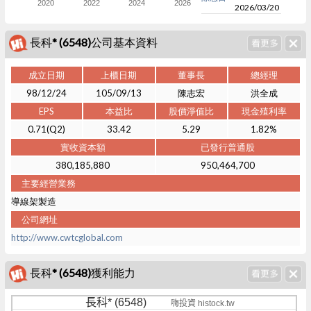
2020
2022
2024
2026
2026/03/20
長科* (6548)公司基本資料
成立日期
上櫃日期
董事長
總經理
98/12/24
105/09/13
陳志宏
洪全成
EPS
本益比
股價淨值比
現金殖利率
0.71(Q2)
33.42
5.29
1.82%
實收資本額
已發行普通股
380,185,880
950,464,700
主要經營業務
導線架製造
公司網址
http://www.cwtcglobal.com
長科* (6548)獲利能力
長科* (6548)
嗨投資 histock.tw