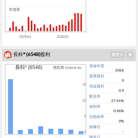
0
年增率
5
0
2025/01
2026/01
長科* (6548)股利
發放年度
長科* (6548)
嗨投資 histock.tw
2026
股票股利
0
15
現金股利
0.9
配息率
27.61%
10
殖利率
0.96%
5
扣抵稅率
0%
除權日
-
0
除息日