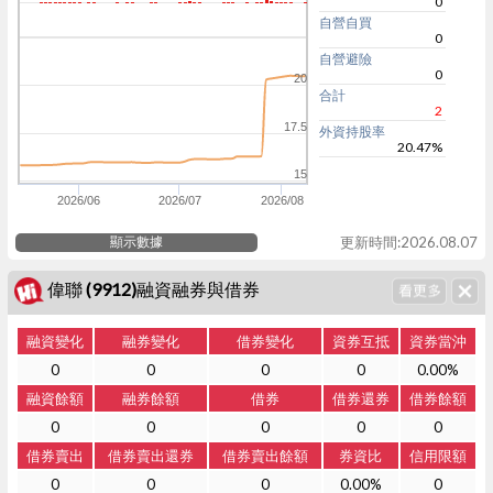
0
自營自買
0
自營避險
0
20
合計
2
17.5
外資持股率
20.47%
15
2026/06
2026/07
2026/08
顯示數據
更新時間:2026.08.07
偉聯 (9912)融資融券與借券
融資變化
融券變化
借券變化
資券互抵
資券當沖
0
0
0
0
0.00%
融資餘額
融券餘額
借券
借券還券
借券餘額
0
0
0
0
0
借券賣出
借券賣出還券
借券賣出餘額
券資比
信用限額
0
0
0
0.00%
0