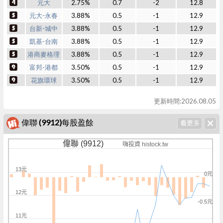
元大
2.75%
0.7
-2
12.8
元大-永春
3.88%
0.5
-1
12.9
台新-城中
3.88%
0.5
-1
12.9
凱基-台南
3.88%
0.5
-1
12.9
港商麥格理
3.88%
0.5
-1
12.9
富邦-港都
3.50%
0.5
-1
12.9
花旗環球
3.50%
0.5
-1
12.9
更新時間:2026.08.05
偉聯 (9912)每股盈餘
偉聯 (9912)
嗨投資 histock.tw
13元
0元
12元
-0.5元
11元