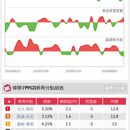
券商買賣家數
籌碼集中度
2026/06/22
2026/07/06
2026/07/20
2026/08/03
偉聯 (9912)券商分點績效
★
券商分點
績效
總損益(仟)
買賣超
均價
元大-新莊
3.20%
2.1
-5
12.8
凱基-台北
3.12%
1.6
-3
12.8
臺銀-臺南
4.25%
1.1
-2
13