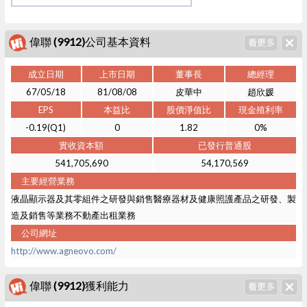
偉聯 (9912)公司基本資料
成立日期
上市日期
董事長
總經理
67/05/18
81/08/08
皮華中
趙欣媛
EPS
本益比
股價淨值比
現金殖利率
-0.19(Q1)
0
1.82
0%
實收資本額
已發行普通股
541,705,690
54,170,569
主要經營業務
液晶顯示器及其零組件之研發與銷售醫療器材及健康照護產品之研發、製
造及銷售等業務不動產出租業務
公司網址
http://www.agneovo.com/
偉聯 (9912)獲利能力