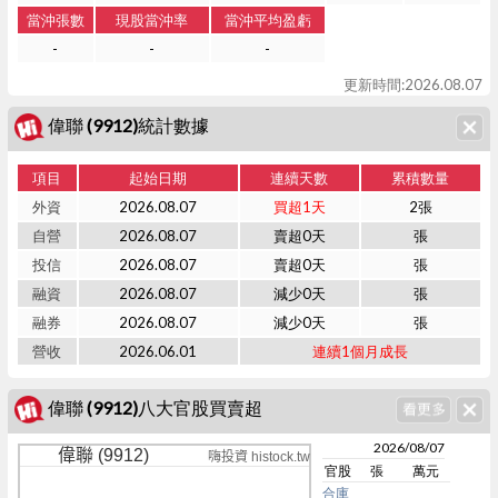
當沖張數
現股當沖率
當沖平均盈虧
-
-
-
更新時間:2026.08.07
偉聯 (9912)統計數據
項目
起始日期
連續天數
累積數量
外資
2026.08.07
買超1天
2張
自營
2026.08.07
賣超0天
張
投信
2026.08.07
賣超0天
張
融資
2026.08.07
減少0天
張
融券
2026.08.07
減少0天
張
營收
2026.06.01
連續1個月成長
偉聯 (9912)八大官股買賣超
2026/08/07
偉聯 (9912)
嗨投資 histock.tw
官股
張
萬元
合庫