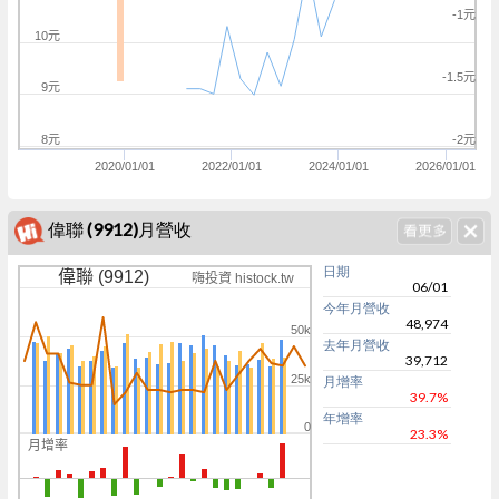
-1元
10元
-1.5元
9元
8元
-2元
2020/01/01
2022/01/01
2024/01/01
2026/01/01
偉聯 (9912)月營收
日期
偉聯 (9912)
嗨投資 histock.tw
06/01
今年月營收
48,974
50k
去年月營收
39,712
25k
月增率
39.7%
年增率
0
23.3%
月增率
0