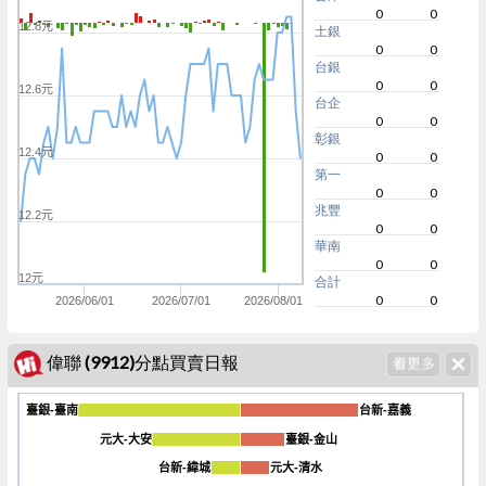
0
0
12.8元
土銀
0
0
台銀
0
0
12.6元
台企
0
0
彰銀
12.4元
0
0
第一
0
0
兆豐
12.2元
0
0
華南
0
0
12元
合計
0
0
2026/06/01
2026/07/01
2026/08/01
偉聯 (9912)分點買賣日報
臺銀-臺南
臺銀-臺南
台新-嘉義
台新-嘉義
元大-大安
元大-大安
臺銀-金山
臺銀-金山
台新-緯城
台新-緯城
元大-清水
元大-清水
-600