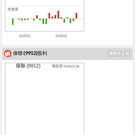
0
年增率
0
0
2025/01
2026/01
偉聯 (9912)股利
偉聯 (9912)
嗨投資 histock.tw