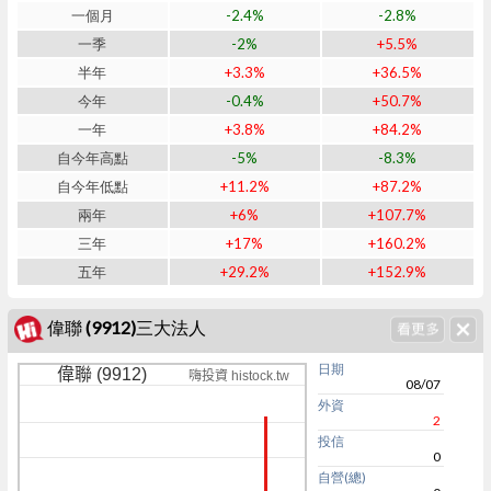
一個月
-2.4%
-2.8%
一季
-2%
+5.5%
半年
+3.3%
+36.5%
今年
-0.4%
+50.7%
一年
+3.8%
+84.2%
自今年高點
-5%
-8.3%
自今年低點
+11.2%
+87.2%
兩年
+6%
+107.7%
三年
+17%
+160.2%
五年
+29.2%
+152.9%
偉聯 (9912)三大法人
日期
偉聯 (9912)
嗨投資 histock.tw
08/07
外資
2
投信
0
自營(總)