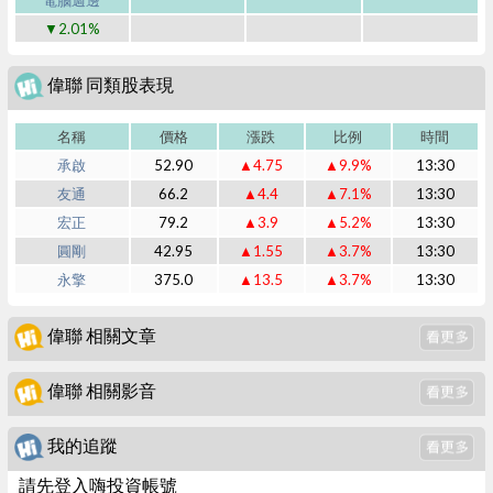
電腦週邊
▼2.01%
偉聯 同類股表現
名稱
價格
漲跌
比例
時間
承啟
52.90
▲4.75
▲9.9%
13:30
友通
66.2
▲4.4
▲7.1%
13:30
宏正
79.2
▲3.9
▲5.2%
13:30
圓剛
42.95
▲1.55
▲3.7%
13:30
永擎
375.0
▲13.5
▲3.7%
13:30
偉聯 相關文章
偉聯 相關影音
我的追蹤
請先登入嗨投資帳號