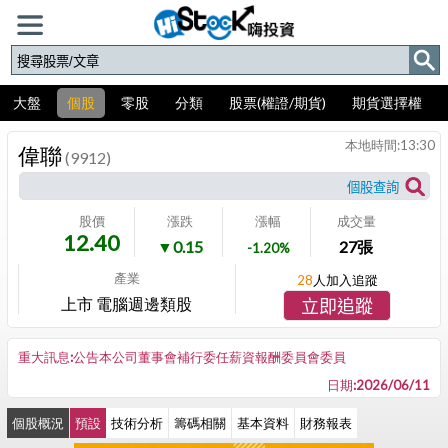
大盤
個股
零股
分類
股票(權證/期貨)
期貨選擇權
本地時間:
13:30
偉聯
(9912)
股價
漲跌
漲幅
成交量
12.40
▼0.15
27
張
-1.20%
產業
28
人加入追蹤
上市 電腦週邊類股
立即追蹤
重大訊息:公告本公司董事會補行委任薪資報酬委員會委員
日期:2026/06/11
個股概況
預設
技術分析
籌碼相關
基本資料
財務報表