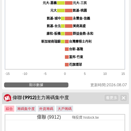
元大-嘉義
元大-嘉義
元大-三民
元大-三民
元大
元大
凱基-桃園
凱基-桃園
凱基-城中
凱基-城中
永豐金-信義
永豐金-信義
凱基-台北
凱基-台北
美商高盛
美商高盛
康和-板橋
康和-板橋
群益金鼎-永和
群益金鼎-永和
新加坡商瑞銀
新加坡商瑞銀
台灣摩根士丹利
台灣摩根士丹利
台新-基隆
台新-基隆
富邦-竹東
富邦-竹東
花旗環球
花旗環球
-15
-10
-5
0
5
10
15
顯示數據
更新時間:2026.08.07
偉聯 (9912)主力籌碼集中度
綜合
籌碼集中度
外資籌碼
大戶籌碼
偉聯 (9912)
嗨投資 histock.tw