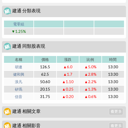
建通 分類表現
電零組
▼1.25%
建通 同類股表現
名稱
價格
漲跌
比例
時間
胡連
126.5
▲6.0
▲5.0%
13:30
健和興
62.5
▲1.7
▲2.8%
13:30
浪凡
50.60
▲1.10
▲2.2%
13:30
矽瑪
20.15
▲0.25
▲1.3%
13:30
信音
31.75
▲0.20
▲0.6%
13:30
建通 相關文章
建通 相關影音