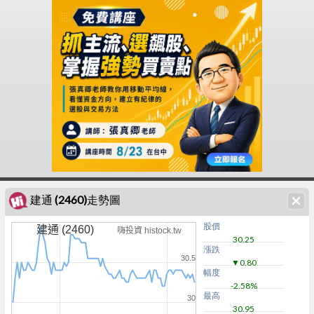
建通 (2460)走勢圖
股價
建通 (2460)
嗨投資 histock.tw
30.25
漲跌
30.5
▼0.80
幅度
-2.58%
最高
30
30.95