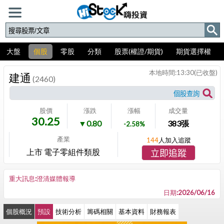
大盤
個股
零股
分類
股票(權證/期貨)
期貨選擇權
本地時間:
13:30
(已收盤)
建通
(2460)
股價
漲跌
漲幅
成交量
30.25
▼0.80
383
張
-2.58%
產業
144
人加入追蹤
上市 電子零組件類股
立即追蹤
重大訊息:澄清媒體報導
日期:2026/06/16
個股概況
預設
技術分析
籌碼相關
基本資料
財務報表