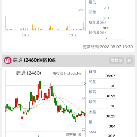
最低
30
29.5
開盤
30
成交量(張)
383
0
預估量(張)
10:00
13:00
-
更新時間:
2026.08.07 13:30
建通 (2460)個股K線
日期
建通 (2460)
嗨投資 histock.tw
08/07
開盤
40
30
最高
30.95
35
最低
30
收盤
30
30.25
量
384
25
5MA
成交量(張)
30.8