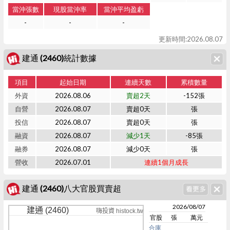
當沖張數
現股當沖率
當沖平均盈虧
-
-
-
更新時間:2026.08.07
建通 (2460)統計數據
項目
起始日期
連續天數
累積數量
外資
2026.08.06
賣超2天
-152張
自營
2026.08.07
賣超0天
張
投信
2026.08.07
賣超0天
張
融資
2026.08.07
減少1天
-85張
融券
2026.08.07
減少0天
張
營收
2026.07.01
連續1個月成長
建通 (2460)八大官股買賣超
2026/08/07
建通 (2460)
嗨投資 histock.tw
官股
張
萬元
合庫