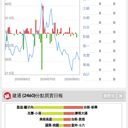
0
0
40元
土銀
0
0
台銀
37.5元
0
0
台企
0
0
35元
彰銀
0
0
32.5元
第一
0
0
兆豐
30元
0
0
華南
0
0
27.5元
合計
0
0
2026/06/01
2026/07/01
2026/08/01
建通 (2460)分點買賣日報
盈溢-籬子內
盈溢-籬子內
台新-新興
台新-新興
兆豐-小港
兆豐-小港
摩根大通
摩根大通
美商高盛
美商高盛
台新-敦南
台新-敦南
-1000
國票-桃園
國票-桃園
富邦-斗六
富邦-斗六