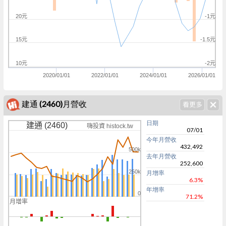
20元
-1元
15元
-1.5元
10元
-2元
2020/01/01
2022/01/01
2024/01/01
2026/01/01
建通 (2460)月營收
日期
建通 (2460)
嗨投資 histock.tw
07/01
今年月營收
432,492
500k
去年月營收
252,600
250k
月增率
6.3%
年增率
0
71.2%
月增率
0