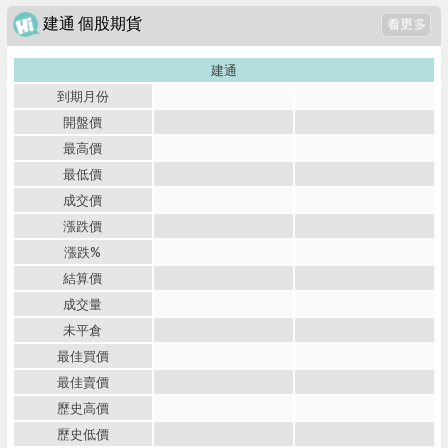
建通 個股期貨
建通
到期月份
開盤價
最高價
最低價
成交價
漲跌價
漲跌%
結算價
成交量
未平倉
最佳買價
最佳賣價
歷史高價
歷史低價