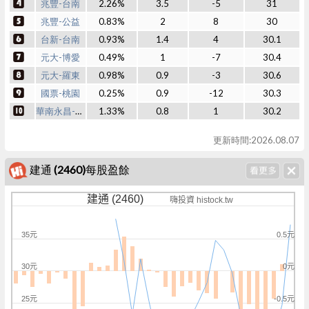
兆豐-台南
2.26%
3.5
-5
31
兆豐-公益
0.83%
2
8
30
台新-台南
0.93%
1.4
4
30.1
元大-博愛
0.49%
1
-7
30.4
元大-羅東
0.98%
0.9
-3
30.6
國票-桃園
0.25%
0.9
-12
30.3
華南永昌-民權
1.33%
0.8
1
30.2
更新時間:2026.08.07
建通 (2460)每股盈餘
建通 (2460)
嗨投資 histock.tw
35元
0.5元
30元
0元
25元
-0.5元