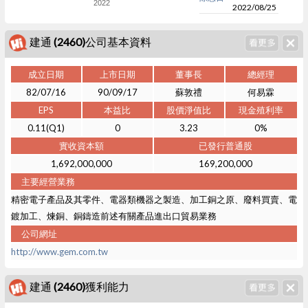
2022
2022/08/25
建通 (2460)公司基本資料
成立日期
上市日期
董事長
總經理
82/07/16
90/09/17
蘇敦禮
何易霖
EPS
本益比
股價淨值比
現金殖利率
0.11(Q1)
0
3.23
0%
實收資本額
已發行普通股
1,692,000,000
169,200,000
主要經營業務
精密電子產品及其零件、電器類機器之製造、加工銅之原、廢料買賣、電
鍍加工、煉銅、銅鑄造前述有關產品進出口貿易業務
公司網址
http://www.gem.com.tw
建通 (2460)獲利能力