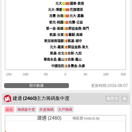
元大
元大
國泰-敦南
國泰-敦南
元大-博愛
元大-博愛
花旗環球
花旗環球
兆豐-台南
兆豐-台南
元大-嘉義
元大-嘉義
新光-桃園
新光-桃園
兆豐-公益
兆豐-公益
第一金-高雄
第一金-高雄
群益金鼎-東門
群益金鼎-東門
凱基-台東
凱基-台東
臺銀-高雄
臺銀-高雄
新加坡商瑞銀
新加坡商瑞銀
凱基-城中
凱基-城中
元大-羅東
元大-羅東
群益金鼎-東大
群益金鼎-東大
凱基-台北
凱基-台北
台新-九如
台新-九如
華南永昌-鳳山
華南永昌-鳳山
合庫-鳳山
合庫-鳳山
中國信託
中國信託
永豐金-永康
永豐金-永康
-150
-100
-50
0
50
100
150
顯示數據
更新時間:2026.08.07
建通 (2460)主力籌碼集中度
綜合
籌碼集中度
外資籌碼
大戶籌碼
建通 (2460)
嗨投資 histock.tw