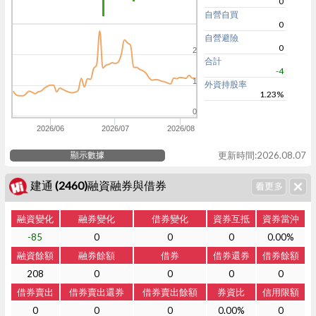
0
自營自買
0
自營避險
0
2
合計
-4
1
外資持股率
1.23%
0
2026/06
2026/07
2026/08
顯示數據
更新時間:2026.08.07
建通 (2460)融資融券與借券
融資變化
融券變化
借券變化
資券互抵
資券當沖
-85
0
0
0
0.00%
融資餘額
融券餘額
借券
借券還券
借券餘額
208
0
0
0
0
借券賣出
借券賣出還券
借券賣出餘額
券資比
信用限額
0
0
0
0.00%
0