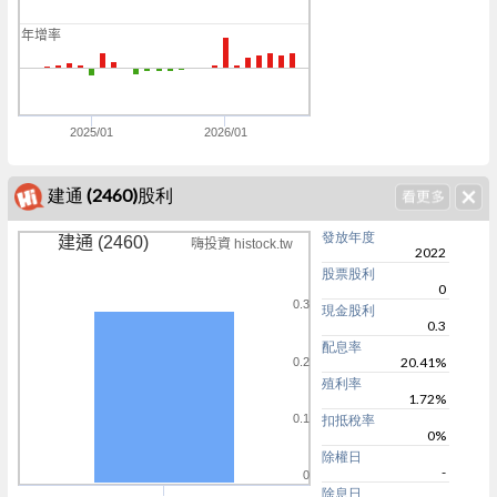
0
年增率
0
0
2025/01
2026/01
建通 (2460)股利
發放年度
建通 (2460)
嗨投資 histock.tw
2022
股票股利
0
0.3
現金股利
0.3
配息率
20.41%
0.2
殖利率
1.72%
0.1
扣抵稅率
0%
除權日
-
0
除息日