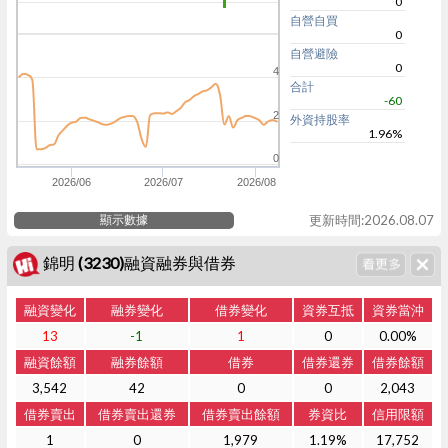
0
自營自買
0
自營避險
0
4
合計
-60
2
外資持股率
1.96%
0
2026/06
2026/07
2026/08
顯示數據
更新時間:2026.08.07
錦明 (3230)融資融券與借券
融資變化
融券變化
借券變化
資券互抵
資券當沖
13
-1
1
0
0.00%
融資餘額
融券餘額
借券
借券還券
借券餘額
3,542
42
0
0
2,043
借券賣出
借券賣出還券
借券賣出餘額
券資比
信用限額
1
0
1,979
1.19%
17,752