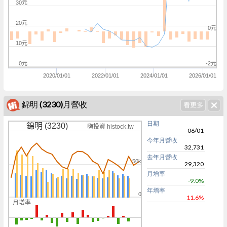
30元
20元
0元
10元
0元
-2元
2020/01/01
2022/01/01
2024/01/01
2026/01/01
錦明 (3230)月營收
日期
錦明 (3230)
嗨投資 histock.tw
06/01
今年月營收
32,731
去年月營收
50k
29,320
月增率
-9.0%
年增率
0
11.6%
月增率
0