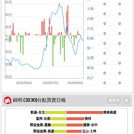
55元
0
0
土銀
0
0
50元
台銀
0
0
45元
台企
0
0
彰銀
40元
0
0
第一
35元
0
0
兆豐
0
0
30元
華南
0
0
25元
合計
0
0
2026/06/01
2026/07/01
2026/08/01
錦明 (3230)分點買賣日報
凱基-台北
凱基-台北
美商高盛
美商高盛
富邦-台南
富邦-台南
美林
美林
群益金鼎-嘉義
群益金鼎-嘉義
國泰-台中
國泰-台中
-1800
群益金鼎-高盛
群益金鼎-高盛
玉山-士林
玉山-士林