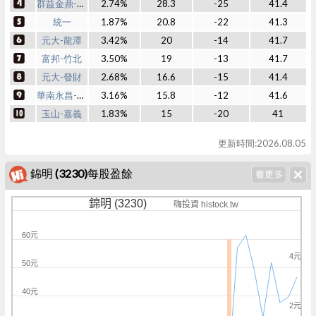
群益金鼎-高盛
2.74%
28.3
-25
41.4
統一
1.87%
20.8
-22
41.3
元大-龍潭
3.42%
20
-14
41.7
富邦-竹北
3.50%
19
-13
41.7
元大-發財
2.68%
16.6
-15
41.4
華南永昌-高雄
3.16%
15.8
-12
41.6
玉山-嘉義
1.83%
15
-20
41
更新時間:2026.08.05
錦明 (3230)每股盈餘
錦明 (3230)
嗨投資 histock.tw
60元
4元
50元
40元
2元