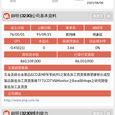
2020
2025
2025/08/08
錦明 (3230)公司基本資料
成立日期
上櫃日期
董事長
總經理
76/05/01
95/09/25
蔡翔峰
簡豪廷
EPS
本益比
股價淨值比
現金殖利率
-0.45(Q1)
0
3.66
0%
實收資本額
已發行普通股
860,109,000
86,010,900
主要經營業務
五金及鎂合金製品(LCD及NB等零組件)之製造加工買賣業務塑膠射出成型
製品製造加工買賣業務TFTLCDTV&Monitor之Base與Hinge之研究開發
製造加工及買賣
公司網址
http://www.jmg.com.tw
錦明 (3230)獲利能力