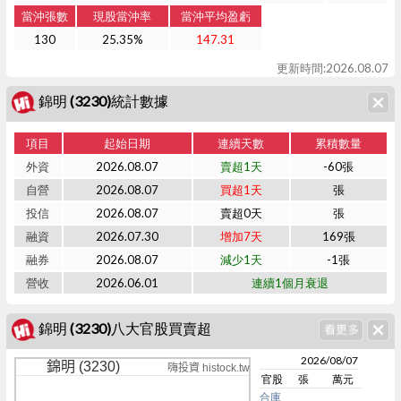
當沖張數
現股當沖率
當沖平均盈虧
130
25.35%
147.31
更新時間:2026.08.07
錦明 (3230)統計數據
項目
起始日期
連續天數
累積數量
外資
2026.08.07
賣超1天
-60張
自營
2026.08.07
買超1天
張
投信
2026.08.07
賣超0天
張
融資
2026.07.30
增加7天
169張
融券
2026.08.07
減少1天
-1張
營收
2026.06.01
連續1個月衰退
錦明 (3230)八大官股買賣超
2026/08/07
錦明 (3230)
嗨投資 histock.tw
官股
張
萬元
合庫