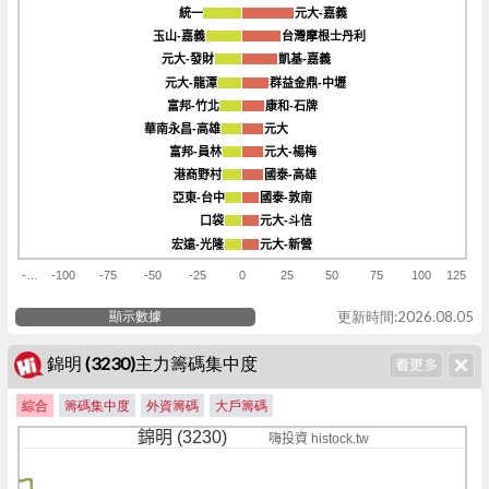
統一
統一
元大-嘉義
元大-嘉義
玉山-嘉義
玉山-嘉義
台灣摩根士丹利
台灣摩根士丹利
元大-發財
元大-發財
凱基-嘉義
凱基-嘉義
元大-龍潭
元大-龍潭
群益金鼎-中壢
群益金鼎-中壢
富邦-竹北
富邦-竹北
康和-石牌
康和-石牌
華南永昌-高雄
華南永昌-高雄
元大
元大
富邦-員林
富邦-員林
元大-楊梅
元大-楊梅
港商野村
港商野村
國泰-高雄
國泰-高雄
亞東-台中
亞東-台中
國泰-敦南
國泰-敦南
口袋
口袋
元大-斗信
元大-斗信
宏遠-光隆
宏遠-光隆
元大-新營
元大-新營
-…
-100
-75
-50
-25
0
25
50
75
100
125
顯示數據
更新時間:2026.08.05
錦明 (3230)主力籌碼集中度
綜合
籌碼集中度
外資籌碼
大戶籌碼
錦明 (3230)
嗨投資 histock.tw