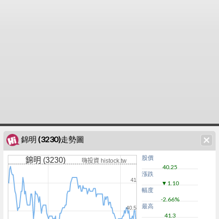
錦明 (3230)走勢圖
股價
錦明 (3230)
嗨投資 histock.tw
40.25
漲跌
41
▼1.10
幅度
-2.66%
最高
40.5
41.3