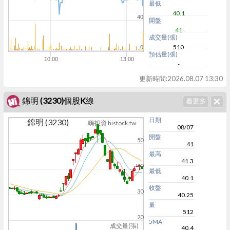
最低
40.1
40
開盤
41
成交量(張)
510
0
預估量(張)
10:00
13:00
-
更新時間:
2026.08.07 13:30
錦明 (3230)個股K線
日期
錦明 (3230)
嗨投資 histock.tw
08/07
開盤
50
41
最高
41.3
40
最低
40.1
收盤
30
40.25
量
512
20
5MA
成交量(張)
40.4