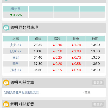
櫃光電
▼0.79%
錦明 同類股表現
名稱
價格
漲跌
比例
時間
安力-KY
23.35
▲0.40
▲1.7%
13:30
欣厚-KY
10.10
▲0.10
▲1.0%
13:30
嘉彰
34.40
▲0.25
▲0.7%
13:30
華孚
39.30
▲0.20
▲0.5%
13:30
茂林-KY
34.80
▲0.15
▲0.4%
13:30
錦明 相關文章
我認為希臘不會退出歐元區
- 藍玉
錦明 相關影音