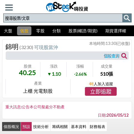
大盤
個股
零股
分類
股票(權證/期貨)
期貨選擇權
本地時間:
13:30
(已收盤)
錦明
(3230)
可現股當沖
股價
漲跌
漲幅
成交量
40.25
▼1.10
510
張
-2.66%
產業
48
人加入追蹤
上櫃 光電類股
立即追蹤
重大訊息:公告本公司擬處分不動產
日期:2026/05/12
個股概況
預設
技術分析
籌碼相關
基本資料
財務報表