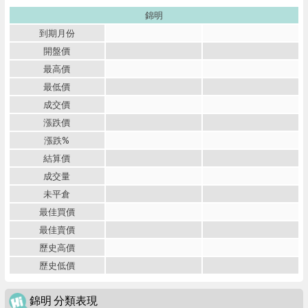
錦明
到期月份
開盤價
最高價
最低價
成交價
漲跌價
漲跌%
結算價
成交量
未平倉
最佳買價
最佳賣價
歷史高價
歷史低價
錦明 分類表現