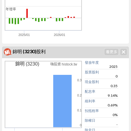
0
年增率
0
0
2025/01
2026/01
錦明 (3230)股利
發放年度
錦明 (3230)
嗨投資 histock.tw
2025
股票股利
0
0.3
現金股利
0.35
配息率
9.14%
0.2
殖利率
0.69%
0.1
扣抵稅率
0%
除權日
-
0
除息日