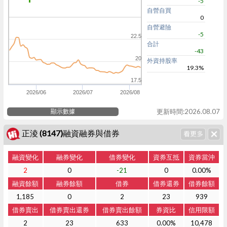
-5
自營自買
0
自營避險
-5
22.5
合計
-43
20
外資持股率
19.3%
17.5
2026/06
2026/07
2026/08
顯示數據
更新時間:2026.08.07
正淩 (8147)融資融券與借券
融資變化
融券變化
借券變化
資券互抵
資券當沖
2
0
-21
0
0.00%
融資餘額
融券餘額
借券
借券還券
借券餘額
1,185
0
2
23
939
借券賣出
借券賣出還券
借券賣出餘額
券資比
信用限額
2
23
633
0.00%
10,478