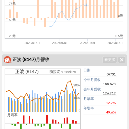
75元
0元
50元
25元
-0.5元
2020/01/01
2022/01/01
2024/01/01
2026/01/01
正淩 (8147)月營收
日期
正淩 (8147)
嗨投資 histock.tw
07/01
今年月營收
188,823
200k
去年月營收
126,212
100k
月增率
12.7%
年增率
0
49.6%
月增率
0