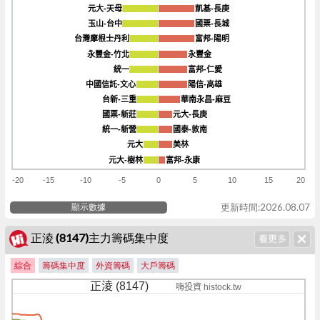
元大-天母
元大-天母
凱基-長庚
凱基-長庚
玉山-台中
玉山-台中
國票-長城
國票-長城
台灣摩根士丹利
台灣摩根士丹利
富邦-陽明
富邦-陽明
永豐金-竹北
永豐金-竹北
永豐金
永豐金
統一
統一
富邦-仁愛
富邦-仁愛
中國信託-文心
中國信託-文心
陽信-高雄
陽信-高雄
台新-三重
台新-三重
華南永昌-麻豆
華南永昌-麻豆
國票-新莊
國票-新莊
元大-長庚
元大-長庚
統一-新營
統一-新營
國泰-敦南
國泰-敦南
元大
元大
美林
美林
元大-樹林
元大-樹林
富邦-永康
富邦-永康
-20
-15
-10
-5
0
5
10
15
20
顯示數據
更新時間:2026.08.07
正淩 (8147)主力籌碼集中度
綜合
籌碼集中度
外資籌碼
大戶籌碼
正淩 (8147)
嗨投資 histock.tw