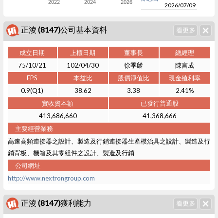
2022
2024
2026
2026/07/09
正淩 (8147)公司基本資料
成立日期
上櫃日期
董事長
總經理
75/10/21
102/04/30
徐季麟
陳言成
EPS
本益比
股價淨值比
現金殖利率
0.9(Q1)
38.62
3.38
2.41%
實收資本額
已發行普通股
413,686,660
41,368,666
主要經營業務
高速高頻連接器之設計、製造及行銷連接器生產模治具之設計、製造及行
銷背板、機箱及其零組件之設計、製造及行銷
公司網址
http://www.nextrongroup.com
正淩 (8147)獲利能力