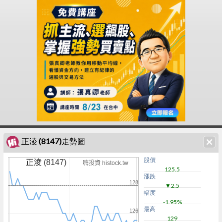
正淩 (8147)走勢圖
股價
正淩 (8147)
嗨投資 histock.tw
125.5
漲跌
128
▼2.5
幅度
-1.95%
最高
126
129