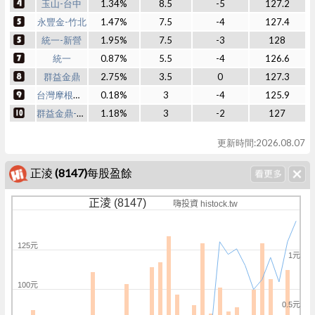
玉山-台中
1.34%
8.5
-5
127.2
永豐金-竹北
1.47%
7.5
-4
127.4
統一-新營
1.95%
7.5
-3
128
統一
0.87%
5.5
-4
126.6
群益金鼎
2.75%
3.5
0
127.3
台灣摩根士丹利
0.18%
3
-4
125.9
群益金鼎-新莊
1.18%
3
-2
127
更新時間:2026.08.07
正淩 (8147)每股盈餘
正淩 (8147)
嗨投資 histock.tw
125元
1元
100元
0.5元