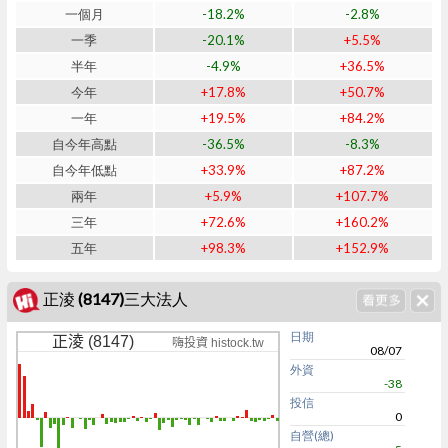
一個月
-18.2%
-2.8%
一季
-20.1%
+5.5%
半年
-4.9%
+36.5%
今年
+17.8%
+50.7%
一年
+19.5%
+84.2%
自今年高點
-36.5%
-8.3%
自今年低點
+33.9%
+87.2%
兩年
+5.9%
+107.7%
三年
+72.6%
+160.2%
五年
+98.3%
+152.9%
正淩 (8147)三大法人
日期
正淩 (8147)
嗨投資 histock.tw
08/07
外資
-38
投信
0
自營(總)