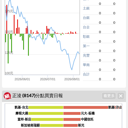
0
0
土銀
175元
0
0
台銀
0
0
台企
0
0
150元
彰銀
0
0
第一
0
0
125元
兆豐
0
0
華南
0
0
100元
合計
0
0
2026/06/01
2026/07/01
2026/08/01
正淩 (8147)分點買賣日報
凱基-台北
凱基-台北
凱基-汐止
凱基-汐止
摩根大通
摩根大通
元大-板橋
元大-板橋
富邦-新店
富邦-新店
中國信託
中國信託
-2k
新加坡商瑞銀
新加坡商瑞銀
新光
新光