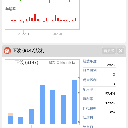
0
年增率
0
0
0
2025/01
2026/01
正淩 (8147)股利
發放年度
正淩 (8147)
嗨投資 histock.tw
2026
股票股利
0
3
現金股利
3
配息率
97.4%
2
殖利率
1.95%
1
扣抵稅率
0%
除權日
-
0
除息日