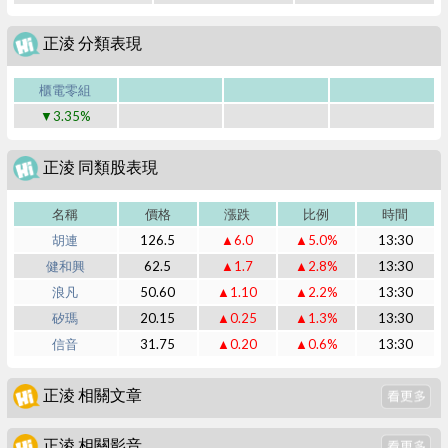
正淩 分類表現
櫃電零組
▼3.35%
正淩 同類股表現
名稱
價格
漲跌
比例
時間
胡連
126.5
▲6.0
▲5.0%
13:30
健和興
62.5
▲1.7
▲2.8%
13:30
浪凡
50.60
▲1.10
▲2.2%
13:30
矽瑪
20.15
▲0.25
▲1.3%
13:30
信音
31.75
▲0.20
▲0.6%
13:30
正淩 相關文章
正淩 相關影音