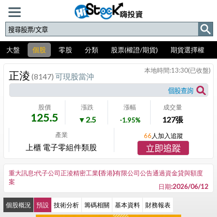
大盤
個股
零股
分類
股票(權證/期貨)
期貨選擇權
本地時間:
13:30
(已收盤)
正淩
(8147)
可現股當沖
股價
漲跌
漲幅
成交量
125.5
▼2.5
127
張
-1.95%
產業
66
人加入追蹤
上櫃 電子零組件類股
立即追蹤
重大訊息:代子公司正淩精密工業(香港)有限公司公告通過資金貸與額度
案
日期:2026/06/12
個股概況
預設
技術分析
籌碼相關
基本資料
財務報表