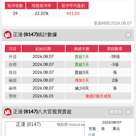
當沖張數
現股當沖率
當沖平均盈虧
29
22.31%
431.03
更新時間:2026.08.07
正淩 (8147)統計數據
項目
起始日期
連續天數
累積數量
外資
2026.08.07
賣超1天
-38張
自營
2026.08.07
賣超1天
-5張
投信
2026.08.07
賣超0天
張
融資
2026.08.07
增加1天
2張
融券
2026.08.07
減少0天
張
營收
2026.06.01
連續2個月成長
正淩 (8147)八大官股買賣超
2026/08/07
正淩 (8147)
嗨投資 histock.tw
官股
張
萬元
合庫