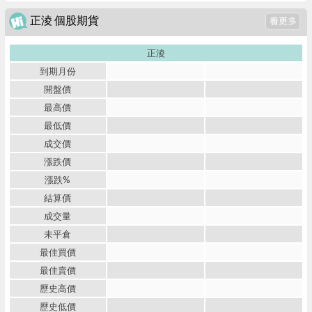
正淩 個股期貨
正淩
到期月份
開盤價
最高價
最低價
成交價
漲跌價
漲跌%
結算價
成交量
未平倉
最佳買價
最佳賣價
歷史高價
歷史低價