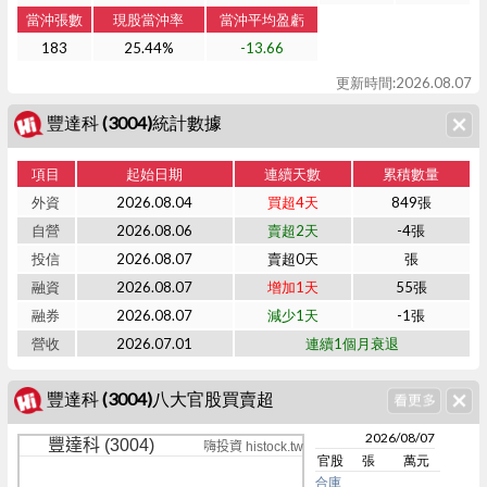
當沖張數
現股當沖率
當沖平均盈虧
183
25.44%
-13.66
更新時間:2026.08.07
豐達科 (3004)統計數據
項目
起始日期
連續天數
累積數量
外資
2026.08.04
買超4天
849張
自營
2026.08.06
賣超2天
-4張
投信
2026.08.07
賣超0天
張
融資
2026.08.07
增加1天
55張
融券
2026.08.07
減少1天
-1張
營收
2026.07.01
連續1個月衰退
豐達科 (3004)八大官股買賣超
2026/08/07
豐達科 (3004)
嗨投資 histock.tw
官股
張
萬元
合庫