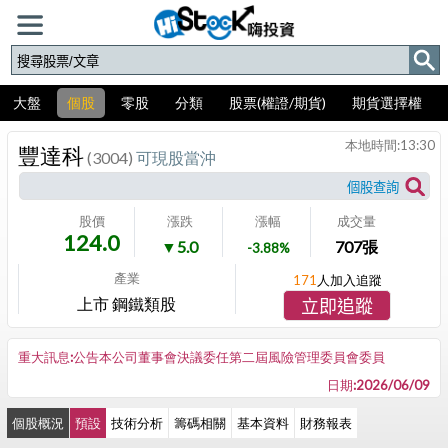
大盤
個股
零股
分類
股票(權證/期貨)
期貨選擇權
本地時間:
13:30
豐達科
(3004)
可現股當沖
股價
漲跌
漲幅
成交量
124.0
▼5.0
707
張
-3.88%
產業
171
人加入追蹤
上市 鋼鐵類股
立即追蹤
重大訊息:公告本公司董事會決議委任第二屆風險管理委員會委員
日期:2026/06/09
個股概況
預設
技術分析
籌碼相關
基本資料
財務報表