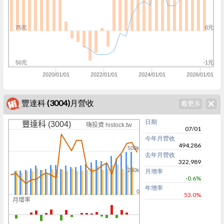
75元
0元
50元
-1元
2020/01/01
2022/01/01
2024/01/01
2026/01/01
豐達科 (3004)月營收
日期
豐達科 (3004)
嗨投資 histock.tw
07/01
今年月營收
494,286
500k
去年月營收
322,989
250k
月增率
-0.6%
年增率
0
53.0%
月增率
0