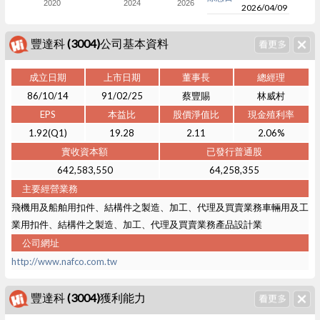
2020
2024
2026
2026/04/09
豐達科 (3004)公司基本資料
成立日期
上市日期
董事長
總經理
86/10/14
91/02/25
蔡豐賜
林威村
EPS
本益比
股價淨值比
現金殖利率
1.92(Q1)
19.28
2.11
2.06%
實收資本額
已發行普通股
642,583,550
64,258,355
主要經營業務
飛機用及船舶用扣件、結構件之製造、加工、代理及買賣業務車輛用及工
業用扣件、結構件之製造、加工、代理及買賣業務產品設計業
公司網址
http://www.nafco.com.tw
豐達科 (3004)獲利能力