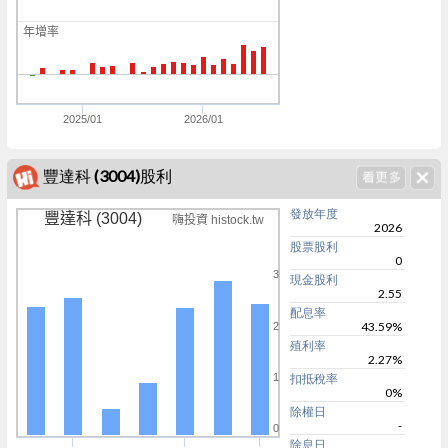
0
年增率
0
0
0
2025/01
2026/01
豐達科 (3004)股利
發放年度
豐達科 (3004)
嗨投資 histock.tw
2026
股票股利
0
3
現金股利
2.55
配息率
43.59%
2
殖利率
2.27%
1
扣抵稅率
0%
除權日
-
0
除息日