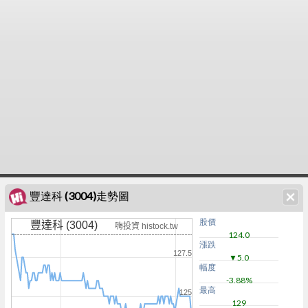
豐達科 (3004)走勢圖
股價
豐達科 (3004)
嗨投資 histock.tw
124.0
漲跌
127.5
▼5.0
幅度
-3.88%
最高
125
129