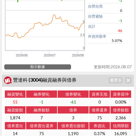
-1
自營自買
0
自營避險
-1
5
合計
46
2.5
外資持股率
5.07%
0
2026/06
2026/07
2026/08
顯示數據
更新時間:2026.08.07
豐達科 (3004)融資融券與借券
融資變化
融券變化
借券變化
資券互抵
資券當沖
55
-1
-61
0
0.00%
融資餘額
融券餘額
借券
借券還券
借券餘額
1,874
7
3
75
2,366
借券賣出
借券賣出還券
借券賣出餘額
券資比
信用限額
14
75
1,190
0.37%
16,095