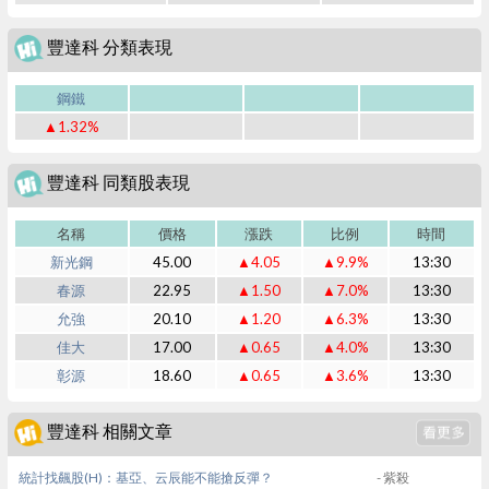
豐達科 分類表現
鋼鐵
▲1.32%
豐達科 同類股表現
名稱
價格
漲跌
比例
時間
新光鋼
45.00
▲4.05
▲9.9%
13:30
春源
22.95
▲1.50
▲7.0%
13:30
允強
20.10
▲1.20
▲6.3%
13:30
佳大
17.00
▲0.65
▲4.0%
13:30
彰源
18.60
▲0.65
▲3.6%
13:30
豐達科 相關文章
統計找飆股(H)：基亞、云辰能不能搶反彈？
- 紫殺