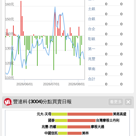
0
0
160元
土銀
0
0
台銀
150元
0
0
台企
0
0
140元
彰銀
0
0
130元
第一
0
0
兆豐
120元
0
0
華南
0
0
110元
合計
0
0
2026/06/01
2026/07/01
2026/08/01
豐達科 (3004)分點買賣日報
元大-天母
元大-天母
美商高盛
美商高盛
國泰
國泰
台灣摩根士丹利
台灣摩根士丹利
兆豐-西螺
兆豐-西螺
摩根大通
摩根大通
-3k
中國信託
中國信託
美林
美林