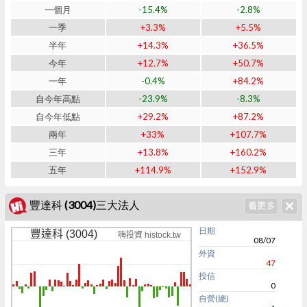
一個月
-15.4%
-2.8%
一季
+3.3%
+5.5%
半年
+14.3%
+36.5%
今年
+12.7%
+50.7%
一年
-0.4%
+84.2%
自今年高點
-23.9%
-8.3%
自今年低點
+29.2%
+87.2%
兩年
+33%
+107.7%
三年
+13.8%
+160.2%
五年
+114.9%
+152.9%
豐達科 (3004)三大法人
日期
豐達科 (3004)
嗨投資 histock.tw
08/07
外資
47
投信
0
自營(總)