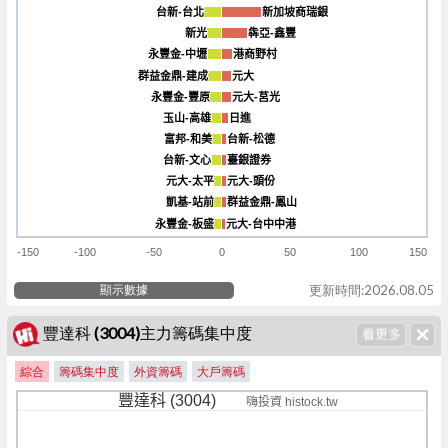
台新-台北
台新-台北
新加坡商瑞銀
新加坡商瑞銀
新光
新光
犇亞-鑫豐
犇亞-鑫豐
永豐金-中壢
永豐金-中壢
港商野村
港商野村
群益金鼎-建成
群益金鼎-建成
元大
元大
永豐金-豐原
永豐金-豐原
元大-莒光
元大-莒光
玉山-高雄
玉山-高雄
日進
日進
富邦-和美
富邦-和美
台新-松德
台新-松德
台新-文心
台新-文心
臺銀證券
臺銀證券
元大-太平
元大-太平
元大-頭份
元大-頭份
凱基-站前
凱基-站前
群益金鼎-鳳山
群益金鼎-鳳山
永豐金-板盛
永豐金-板盛
元大-台中中港
元大-台中中港
-150
-100
-50
0
50
100
150
顯示數據
更新時間:2026.08.05
豐達科 (3004)主力籌碼集中度
綜合
籌碼集中度
外資籌碼
大戶籌碼
豐達科 (3004)
嗨投資 histock.tw