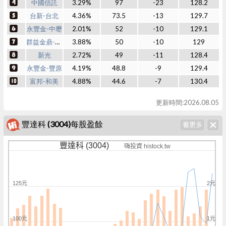
中國信託
3.29%
97
-23
128.2
台新-台北
4.36%
73.5
-13
129.7
永豐金-中壢
2.01%
52
-10
129.1
群益金鼎-建成
3.88%
50
-10
129
新光
2.72%
49
-11
128.4
永豐金-豐原
4.19%
48.8
-9
129.4
富邦-和美
4.88%
44.6
-7
130.4
更新時間:2026.08.05
豐達科 (3004)每股盈餘
豐達科 (3004)
嗨投資 histock.tw
125元
2元
100元
1元