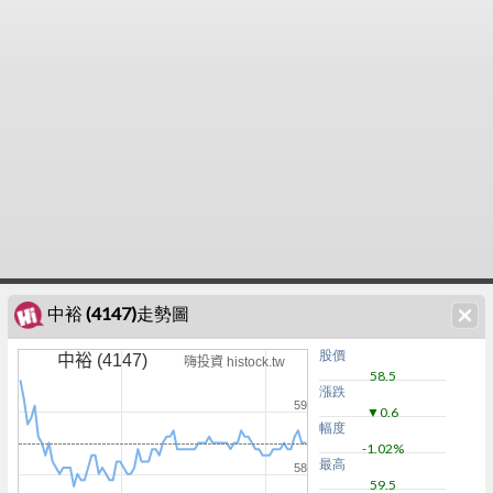
中裕 (4147)走勢圖
股價
中裕 (4147)
嗨投資 histock.tw
58.5
漲跌
59
▼0.6
幅度
-1.02%
最高
58
59.5