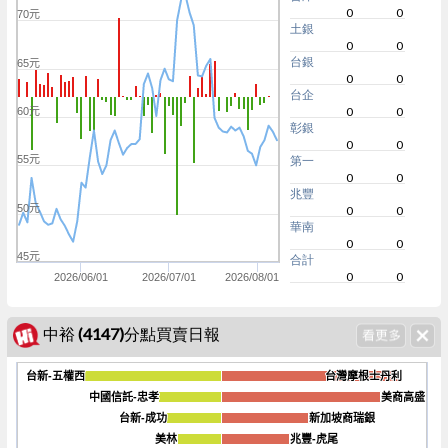
0
0
70元
土銀
0
0
台銀
65元
0
0
台企
0
0
60元
彰銀
0
0
55元
第一
0
0
兆豐
50元
0
0
華南
0
0
45元
合計
0
0
2026/06/01
2026/07/01
2026/08/01
中裕 (4147)分點買賣日報
台新-五權西
台新-五權西
台灣摩根士丹利
台灣摩根士丹利
中國信託-忠孝
中國信託-忠孝
美商高盛
美商高盛
台新-成功
台新-成功
新加坡商瑞銀
新加坡商瑞銀
-2.4k
美林
美林
兆豐-虎尾
兆豐-虎尾