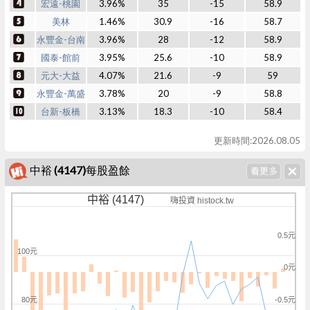
宏遠-桃園
3.96%
35
-15
58.9
美林
1.46%
30.9
-16
58.7
永豐金-台南
3.96%
28
-12
58.9
國泰-館前
3.95%
25.6
-10
58.9
元大-大益
4.07%
21.6
-9
59
永豐金-萬盛
3.78%
20
-9
58.8
台新-板橋
3.13%
18.3
-10
58.4
更新時間:2026.08.05
中裕 (4147)每股盈餘
中裕 (4147)
嗨投資 histock.tw
0.5元
100元
0元
80元
-0.5元