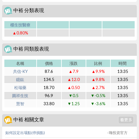
中裕 分類表現
櫃生技醫療
▲0.80%
中裕 同類股表現
名稱
價格
漲跌
比例
時間
共信-KY
87.6
▲7.9
▲9.9%
13:35
鐿鈦
134.5
▲12.0
▲9.8%
13:35
松瑞藥
18.70
▲0.50
▲2.7%
13:35
圓祥生技
96.9
▼0.5
▼-0.5%
13:35
慧智
33.80
▼1.25
▼-3.6%
13:35
中裕 相關文章
如何設定出場點(停損點)
- 嗨投資官方