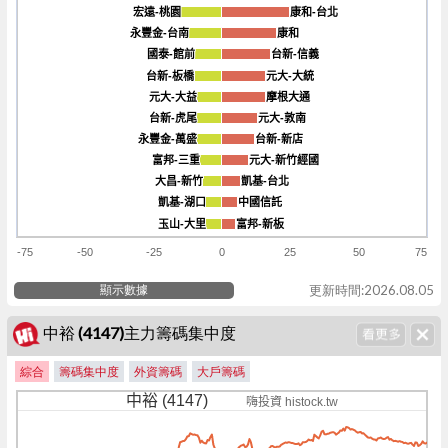
宏遠-桃園
宏遠-桃園
康和-台北
康和-台北
永豐金-台南
永豐金-台南
康和
康和
國泰-館前
國泰-館前
台新-信義
台新-信義
台新-板橋
台新-板橋
元大-大統
元大-大統
元大-大益
元大-大益
摩根大通
摩根大通
台新-虎尾
台新-虎尾
元大-敦南
元大-敦南
永豐金-萬盛
永豐金-萬盛
台新-新店
台新-新店
富邦-三重
富邦-三重
元大-新竹經國
元大-新竹經國
大昌-新竹
大昌-新竹
凱基-台北
凱基-台北
凱基-湖口
凱基-湖口
中國信託
中國信託
玉山-大里
玉山-大里
富邦-新板
富邦-新板
-75
-50
-25
0
25
50
75
顯示數據
更新時間:2026.08.05
中裕 (4147)主力籌碼集中度
綜合
籌碼集中度
外資籌碼
大戶籌碼
中裕 (4147)
嗨投資 histock.tw