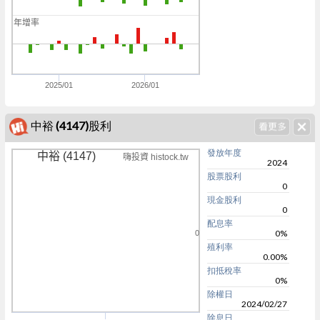
0
年增率
0
0
2025/01
2026/01
中裕 (4147)股利
發放年度
中裕 (4147)
嗨投資 histock.tw
2024
股票股利
0
現金股利
0
配息率
0%
0
殖利率
0.00%
扣抵稅率
0%
除權日
2024/02/27
除息日