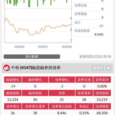
0
自營自買
0
自營避險
0
9
合計
-75
8
外資持股率
8.56%
7
2026/06
2026/07
2026/08
顯示數據
更新時間:2026.08.06
中裕 (4147)融資融券與借券
融資變化
融券變化
借券變化
資券互抵
資券當沖
-34
0
-2
0
0.00%
融資餘額
融券餘額
借券
借券還券
借券餘額
11,334
40
31
38
10,219
借券賣出
借券賣出還券
借券賣出餘額
券資比
信用限額
36
38
8,446
0.35%
68,300