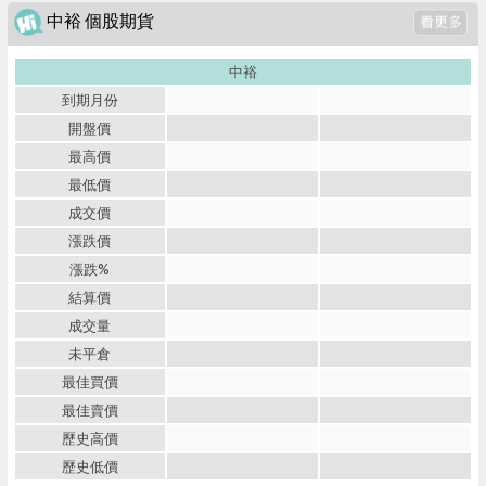
中裕 個股期貨
中裕
到期月份
開盤價
最高價
最低價
成交價
漲跌價
漲跌%
結算價
成交量
未平倉
最佳買價
最佳賣價
歷史高價
歷史低價