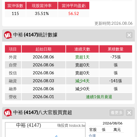
當沖張數
現股當沖率
當沖平均盈虧
115
35.51%
56.52
更新時間:2026.08.06
中裕 (4147)統計數據
項目
起始日期
連續天數
累積數量
外資
2026.08.06
賣超1天
-75張
自營
2026.08.06
賣超0天
張
投信
2026.08.06
賣超0天
張
融資
2026.08.03
減少4天
-141張
融券
2026.08.06
減少0天
張
營收
2026.06.01
連續1個月衰退
中裕 (4147)八大官股買賣超
2026/08/06
中裕 (4147)
嗨投資 histock.tw
官股
張
萬元
合庫