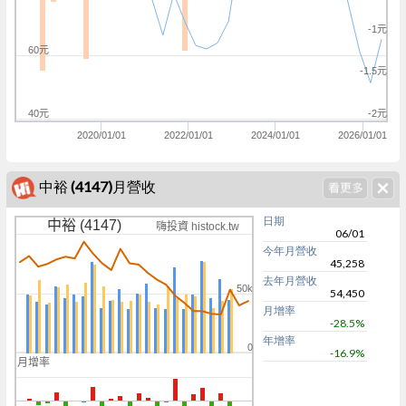
-1元
60元
-1.5元
40元
-2元
2020/01/01
2022/01/01
2024/01/01
2026/01/01
中裕 (4147)月營收
日期
中裕 (4147)
嗨投資 histock.tw
06/01
今年月營收
45,258
去年月營收
50k
54,450
月增率
-28.5%
年增率
0
-16.9%
月增率
0
0