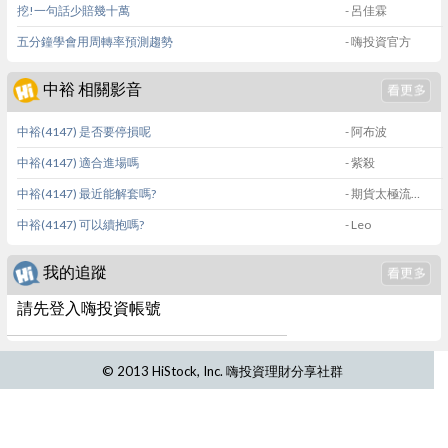
挖!一句話少賠幾十萬
- 呂佳霖
五分鐘學會用周轉率預測趨勢
- 嗨投資官方
中裕 相關影音
中裕(4147) 是否要停損呢
- 阿布波
中裕(4147) 適合進場嗎
- 紫殺
中裕(4147) 最近能解套嗎?
- 期貨太極流一徐諒諒
中裕(4147) 可以續抱嗎?
- Leo
我的追蹤
請先登入嗨投資帳號
© 2013 HiStock, Inc. 嗨投資理財分享社群