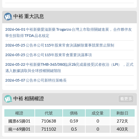
中裕 重大訊息
2026-06-01 中裕新藥愛滋新藥 Trogarzo 台灣上市取得關鍵進展， 合作夥伴友
華生技取得 TFDA 品名核定
2026-05-25 公告本公司115年股東常會決議解除董事競業禁止限制
2026-05-25 公告本公司115年股東常會重要決議事項
2026-05-22 中裕新藥TMB-365/380臨床2b完成最後受試者收治（LPI） ，正式
邁入數據讀取與全球授權關鍵階段
2026-05-07 公告本公司新聘任策略長
中裕 相關權證
權證
代號
價格
成交量
剩餘日
國票65購01
710638
0.59
0
272天
統一69購01
711102
0.5
0
403天