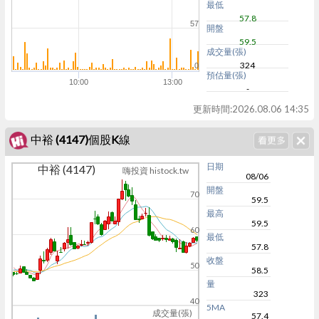
最低
57.8
57
開盤
59.5
成交量(張)
324
0
預估量(張)
10:00
13:00
-
更新時間:
2026.08.06 14:35
中裕 (4147)個股K線
日期
中裕 (4147)
嗨投資 histock.tw
08/06
開盤
70
59.5
最高
59.5
60
最低
57.8
收盤
50
58.5
量
323
40
5MA
成交量(張)
57.4