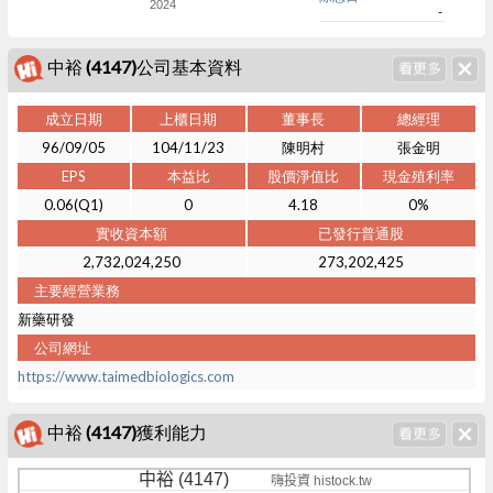
2024
-
中裕 (4147)公司基本資料
成立日期
上櫃日期
董事長
總經理
96/09/05
104/11/23
陳明村
張金明
EPS
本益比
股價淨值比
現金殖利率
0.06(Q1)
0
4.18
0%
實收資本額
已發行普通股
2,732,024,250
273,202,425
主要經營業務
新藥研發
公司網址
https://www.taimedbiologics.com
中裕 (4147)獲利能力
中裕 (4147)
嗨投資 histock.tw