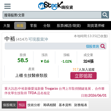
大盤
個股
零股
分類
股票(權證/期貨)
期貨選擇權
本地時間:
13:35
(已收盤)
中裕
(4147)
可現股當沖
股價
漲跌
漲幅
成交量
58.5
▼0.6
324
張
-1.02%
產業
317
人加入追蹤
上櫃 生技醫療類股
立即追蹤
重大訊息:中裕新藥愛滋新藥 Trogarzo 台灣上市取得關鍵進展， 合作夥
伴友華生技取得 TFDA 品名核定
日期:2026/06/01
個股概況
預設
技術分析
籌碼相關
基本資料
財務報表