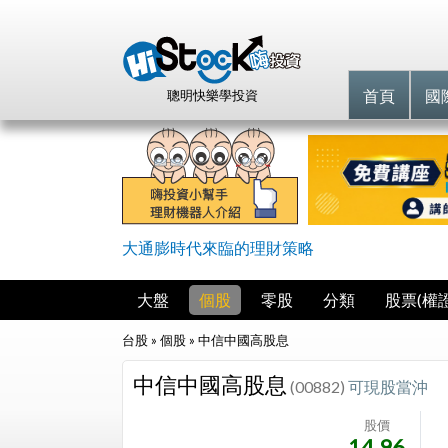
首頁
國
聰明快樂學投資
大通膨時代來臨的理財策略
大盤
個股
零股
分類
股票(權證
台股 » 個股 »
中信中國高股息
中信中國高股息
(00882)
可現股當沖
股價
14.96