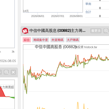
華南
0
14元
合計
0
2026/06/01
2026/07/01
2026/08/01
中信中國高股息 (00882)主力籌碼集中度
綜合
籌碼集中度
外資籌碼
大戶籌碼
中信中國高股息 (00882)
嗨投資 histock.tw
k
3k
-5k
26.08.05
主力買賣超