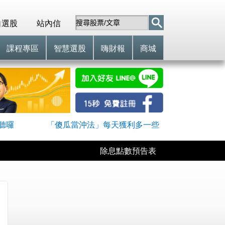
自選股
站內信
課程專區
智慧選股
嗨財報
商城
聽囉
「傻瓜當沖法」每天獲利多一些
除息點數預告表