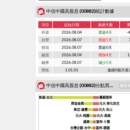
中信中國高股息 (00882)統計數據
項目
起始日期
連續天數
外資
2026.08.04
賣超4天
-
自營
2026.08.07
買超1天
投信
2026.08.07
賣超0天
融資
2026.08.04
增加4天
1
融券
2026.08.07
減少1天
營收
1.01.01
連續0個月衰
中信中國高股息 (00882)分點買賣日報
凱基-台北
凱基-台北
臺銀證券
臺銀證券
群益金鼎
群益金鼎
元大-彰化民生
元大-彰化民生
犇亞-鑫豐
犇亞-鑫豐
元大-向上
元大-向上
元大-桃園
元大-桃園
元大-高雄
元大-高雄
國泰
國泰
富邦-七賢
富邦-七賢
台灣企銀-台中
台灣企銀-台中
富邦-建國
富邦-建國