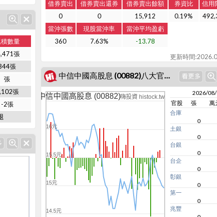
借券賣出
借券賣出還券
借券賣出餘額
券資比
信用
0
0
15,912
0.19%
492,
當沖張數
現股當沖率
當沖平均盈虧
累積數量
360
7.63%
-13.78
4,471張
更新時間:2026.0
344張
中信中國高股息 (00882)八大官股買賣超
張
,102張
2026/08
中信中國高股息 (00882)
嗨投資 histock.tw
官股
張
萬
-2張
合庫
退
0
16元
土銀
0
台銀
0
15.5元
台企
0
彰銀
15元
0
第一
0
兆豐
14.5元
0