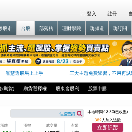
登入
註冊
際股市
台股
部落格
理財學院
嗨頻道
嗨訂閱
智慧選股馬上上手
三大主題免費學習，不用再試
/期貨)
期貨選擇權
股東會股利
股票申購
本地時間:
13:30
(已收盤)
389
人加入追蹤
漲跌
漲幅
成交量
產業
立即追蹤