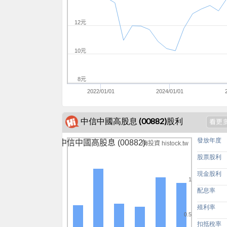
12元
10元
8元
2022/01/01
2024/01/01
中信中國高股息 (00882)股利
發放年度
中信中國高股息 (00882)
嗨投資 histock.tw
股票股利
現金股利
1
配息率
殖利率
0.5
扣抵稅率