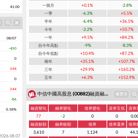
一個月
+0.1%
-2.8%
41.00
一季
-6.3%
+5.5%
半年
-6.4%
+36.5%
今年
-2.2%
+50.7%
一年
+9.5%
+84.2%
08/07
自今年高點
-9%
-8.3%
-430
自今年低點
+10.4%
+87.2%
0
兩年
+35.1%
+107.7%
344
三年
+29.9%
+160.2%
五年
+6.3%
+152.9%
0
344
中信中國高股息 (00882)融資融券與借券
-86
率
融資變化
融券變化
借券變化
資券互抵
資券
0.18%
77
-2
0
0
0.0
融資餘額
融券餘額
借券
借券還券
借券
3,610
7
1,124
0
44,
26.08.07