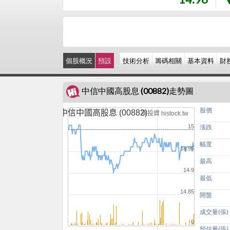
個股概況
預設
技術分析
籌碼相關
基本資料
財
中信中國高股息 (00882)走勢圖
股價
中信中國高股息 (00882)
嗨投資 histock.tw
15
漲跌
幅度
14.95
最高
14.9
最低
14.85
開盤
成交量(張)
0
預估量(張)