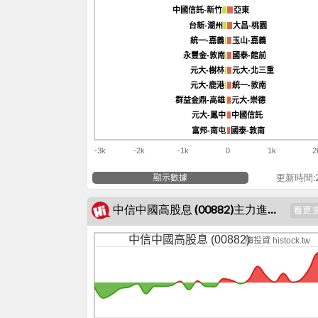
中國信託-新竹
中國信託-新竹
亞東
亞東
台新-潮州
台新-潮州
大昌-桃園
大昌-桃園
統一-嘉義
統一-嘉義
玉山-嘉義
玉山-嘉義
永豐金-敦南
永豐金-敦南
國泰-館前
國泰-館前
元大-樹林
元大-樹林
元大-北三重
元大-北三重
元大-鹿港
元大-鹿港
統一-敦南
統一-敦南
群益金鼎-高雄
群益金鼎-高雄
元大-崇德
元大-崇德
元大-鳳中
元大-鳳中
中國信託
中國信託
富邦-南屯
富邦-南屯
國泰-敦南
國泰-敦南
-3k
-2k
-1k
0
1k
2
顯示數據
更新時間:20
中信中國高股息 (00882)主力進出籌碼
中信中國高股息 (00882)
嗨投資 histock.tw