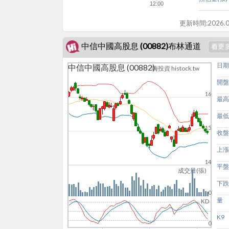
12:00
更新時間:
2026.0
中信中國高股息 (00882)布林通道
日期
中信中國高股息 (00882)
嗨投資 histock.tw
開盤
16
最高
最低
15
收盤
上漲
14
平盤
成交量(張)
下跌
0
量
KD
K9
0