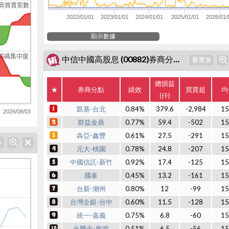
商買賣家數
2022/01/01
2023/01/01
2024/01/01
2025/01/01
2026/01/
顯示數據
籌碼集中度
中信中國高股息 (00882)券商分點績效
總損益
★
券商分點
績效
買賣超
均
(仟)
凱基-台北
0.84%
379.6
-2,984
15
2026/08/03
群益金鼎
0.77%
59.4
-502
15
犇亞-鑫豐
0.61%
27.5
-291
15
元大-桃園
0.78%
24.8
-207
15
中國信託-新竹
0.92%
17.4
-125
15
國泰
0.45%
13.2
-161
15
台新-潮州
0.80%
12
-99
15
台灣企銀-台中
0.60%
11.5
-128
15
統一-嘉義
0.75%
6.8
-60
15
永豐金-敦南
0.51%
6.5
-56
15