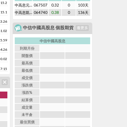
15.2
中高息元大5B購01
067507
0.32
0
103天
15.1
中高息凱基5C購01
064740
0.38
0
136天
23.26
中信中國高股息 個股期貨
41.02
35.59
中信中國高股息
到期月份
44.26
開盤價
-0.02
最高價
7:15
最低價
成交價
漲跌價
漲跌%
結算價
成交量
未平倉
最佳買價