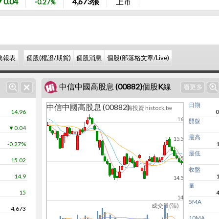
▼0.04
4,673
張
上市
-0.27%
務報表
個股(權證/期貨)
個股消息
個股(部落格文章/Live)
中信中國高股息 (00882)個股K線
日期
中信中國高股息 (00882)
嗨投資 histock.tw
14.96
0
16
開盤
▼0.04
最高
15.5
-0.27%
最低
15
15.02
收盤
14.9
14.5
量
15
14
5MA
成交量(張)
4,673
10MA