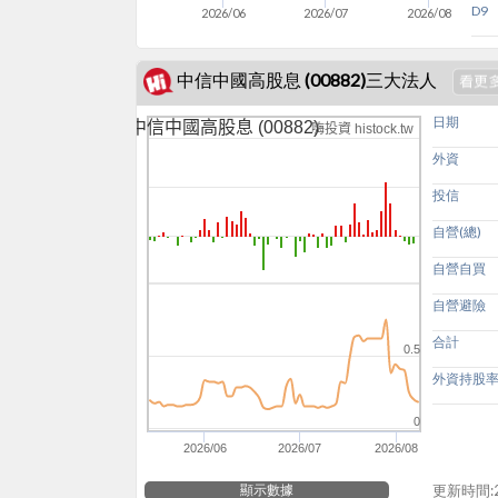
D9
2026/06
2026/07
2026/08
中信中國高股息 (00882)三大法人
日期
中信中國高股息 (00882)
嗨投資 histock.tw
外資
投信
自營(總)
自營自買
自營避險
合計
0.5
外資持股
0
2026/06
2026/07
2026/08
顯示數據
更新時間:20