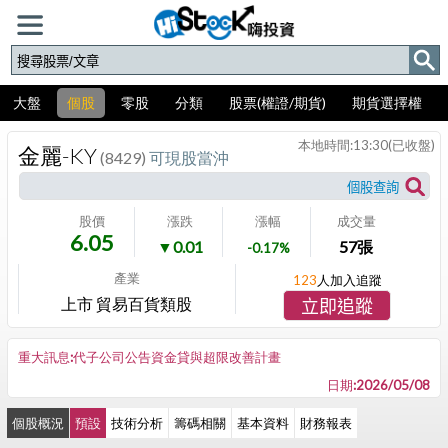
大盤
個股
零股
分類
股票(權證/期貨)
期貨選擇權
本地時間:
13:30
(已收盤)
金麗-KY
(8429)
可現股當沖
股價
漲跌
漲幅
成交量
6.05
▼0.01
57
張
-0.17%
產業
123
人加入追蹤
上市 貿易百貨類股
立即追蹤
重大訊息:代子公司公告資金貸與超限改善計畫
日期:2026/05/08
個股概況
預設
技術分析
籌碼相關
基本資料
財務報表