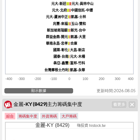
元大-新莊
元大-新莊
元大-員林中山
元大-員林中山
元大-北府
元大-北府
中國信託-中壢
中國信託-中壢
元大-蘆洲中正
元大-蘆洲中正
凱基-士林
凱基-士林
兆豐-來福
兆豐-來福
玉山-雙和
玉山-雙和
新加坡商瑞銀
新加坡商瑞銀
新光-台中
新光-台中
群益金鼎-開元
群益金鼎-開元
凱基-大里
凱基-大里
華南永昌-忠孝
華南永昌-忠孝
合庫
合庫
國票-彰化
國票-彰化
大昌-新店
大昌-新店
國泰-台南
國泰-台南
元大-木柵
元大-木柵
犇亞-鑫豐
犇亞-鑫豐
富邦-竹科
富邦-竹科
台灣摩根士丹利
台灣摩根士丹利
凱基-永華
凱基-永華
-400
-300
-200
-100
0
100
200
300
400
顯示數據
更新時間:2026.08.05
金麗-KY (8429)主力籌碼集中度
綜合
籌碼集中度
外資籌碼
大戶籌碼
金麗-KY (8429)
嗨投資 histock.tw