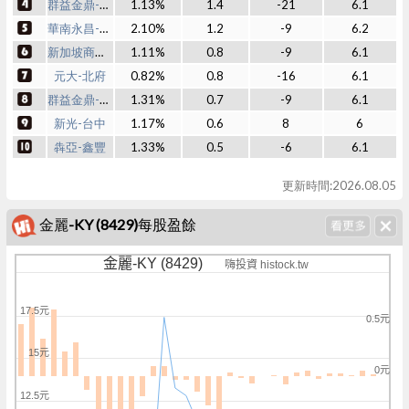
群益金鼎-竹南
1.13%
1.4
-21
6.1
華南永昌-忠孝
2.10%
1.2
-9
6.2
新加坡商瑞銀
1.11%
0.8
-9
6.1
元大-北府
0.82%
0.8
-16
6.1
群益金鼎-開元
1.31%
0.7
-9
6.1
新光-台中
1.17%
0.6
8
6
犇亞-鑫豐
1.33%
0.5
-6
6.1
更新時間:2026.08.05
金麗-KY (8429)每股盈餘
金麗-KY (8429)
嗨投資 histock.tw
17.5元
0.5元
15元
0元
12.5元