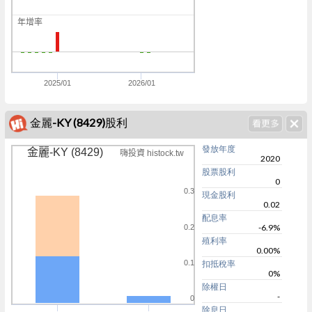
0
年增率
k
0
k
2025/01
2026/01
金麗-KY (8429)股利
發放年度
金麗-KY (8429)
嗨投資 histock.tw
2020
股票股利
0
0.3
現金股利
0.02
配息率
-6.9%
0.2
殖利率
0.00%
0.1
扣抵稅率
0%
除權日
-
0
除息日