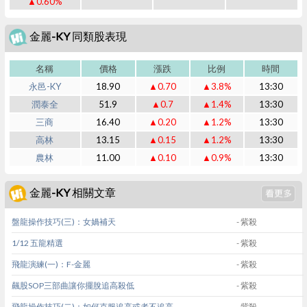
▲0.60%
金麗-KY 同類股表現
名稱
價格
漲跌
比例
時間
永邑-KY
18.90
▲0.70
▲3.8%
13:30
潤泰全
51.9
▲0.7
▲1.4%
13:30
三商
16.40
▲0.20
▲1.2%
13:30
高林
13.15
▲0.15
▲1.2%
13:30
農林
11.00
▲0.10
▲0.9%
13:30
金麗-KY 相關文章
盤龍操作技巧(三)：女媧補天
- 紫殺
1/12 五龍精選
- 紫殺
飛龍演練(一)：F-金麗
- 紫殺
飆股SOP三部曲讓你擺脫追高殺低
- 紫殺
飛龍操作技巧(二)：如何克服追高或者不追高
- 紫殺