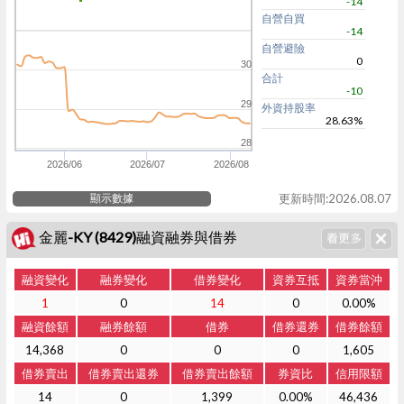
-14
自營自買
-14
自營避險
0
30
合計
-10
29
外資持股率
28.63%
28
2026/06
2026/07
2026/08
顯示數據
更新時間:2026.08.07
金麗-KY (8429)融資融券與借券
融資變化
融券變化
借券變化
資券互抵
資券當沖
1
0
14
0
0.00%
融資餘額
融券餘額
借券
借券還券
借券餘額
14,368
0
0
0
1,605
借券賣出
借券賣出還券
借券賣出餘額
券資比
信用限額
14
0
1,399
0.00%
46,436