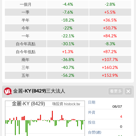
一個月
-4.4%
-2.8%
一季
-7.6%
+5.5%
半年
-18.2%
+36.5%
今年
-22%
+50.7%
一年
-22.1%
+84.2%
自今年高點
-30.1%
-8.3%
自今年低點
+1.3%
+87.2%
兩年
-36.8%
+107.7%
三年
-40.7%
+160.2%
五年
-56.2%
+152.9%
金麗-KY (8429)三大法人
日期
金麗-KY (8429)
嗨投資 histock.tw
08/07
外資
4
投信
0
自營(總)