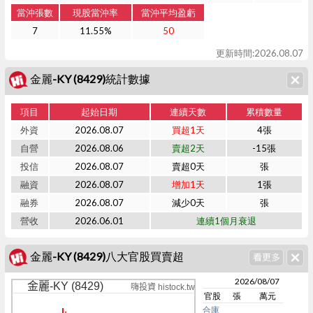
當沖張數
現股當沖率
當沖平均盈虧
7
11.55%
50
更新時間:2026.08.07
金麗-KY (8429)統計數據
項目
起始日期
連續天數
累積數量
外資
2026.08.07
買超1天
4張
自營
2026.08.06
賣超2天
-15張
投信
2026.08.07
賣超0天
張
融資
2026.08.07
增加1天
1張
融券
2026.08.07
減少0天
張
營收
2026.06.01
連續1個月衰退
金麗-KY (8429)八大官股買賣超
2026/08/07
金麗-KY (8429)
嗨投資 histock.tw
官股
張
萬元
合庫