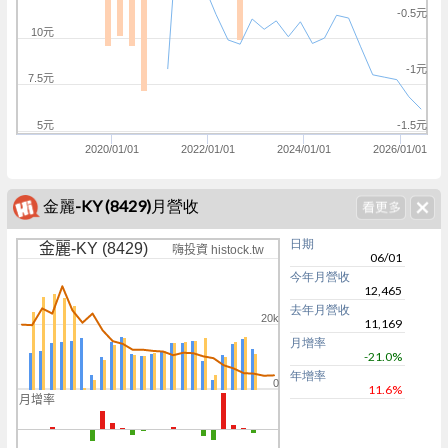
-0.5元
10元
-1元
7.5元
5元
-1.5元
2020/01/01
2022/01/01
2024/01/01
2026/01/01
金麗-KY (8429)月營收
日期
金麗-KY (8429)
嗨投資 histock.tw
06/01
今年月營收
12,465
去年月營收
20k
11,169
月增率
-21.0%
年增率
0
11.6%
月增率
0