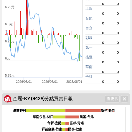
0
0
6.75元
土銀
0
0
台銀
0
0
6.5元
台企
0
0
彰銀
6.25元
0
0
第一
0
0
兆豐
6元
0
0
華南
0
0
5.75元
合計
0
0
2026/06/01
2026/07/01
2026/08/01
金麗-KY (8429)分點買賣日報
港商野村
港商野村
新光-新竹
新光-新竹
華南永昌-林口
華南永昌-林口
凱基-台北
凱基-台北
台新-宜蘭
台新-宜蘭
富邦-青埔
富邦-青埔
-160
群益金鼎-竹南
群益金鼎-竹南
國泰-敦南
國泰-敦南