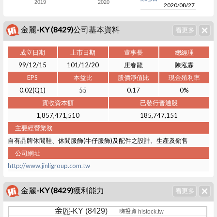
2019
2020
2020/08/27
金麗-KY (8429)公司基本資料
成立日期
上市日期
董事長
總經理
99/12/15
101/12/20
庄春龍
陳泓霖
EPS
本益比
股價淨值比
現金殖利率
0.02(Q1)
55
0.17
0%
實收資本額
已發行普通股
1,857,471,510
185,747,151
主要經營業務
自有品牌休閒鞋、休閒服飾(牛仔服飾)及配件之設計、生產及銷售
公司網址
http://www.jinligroup.com.tw
金麗-KY (8429)獲利能力
金麗-KY (8429)
嗨投資 histock.tw