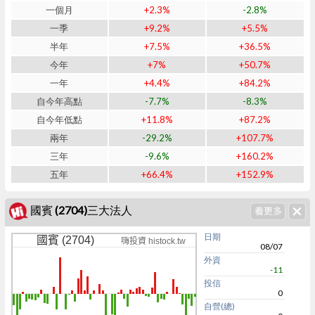
一個月
+2.3%
-2.8%
一季
+9.2%
+5.5%
半年
+7.5%
+36.5%
今年
+7%
+50.7%
一年
+4.4%
+84.2%
自今年高點
-7.7%
-8.3%
自今年低點
+11.8%
+87.2%
兩年
-29.2%
+107.7%
三年
-9.6%
+160.2%
五年
+66.4%
+152.9%
國賓 (2704)三大法人
日期
國賓 (2704)
嗨投資 histock.tw
08/07
外資
-11
投信
0
自營(總)