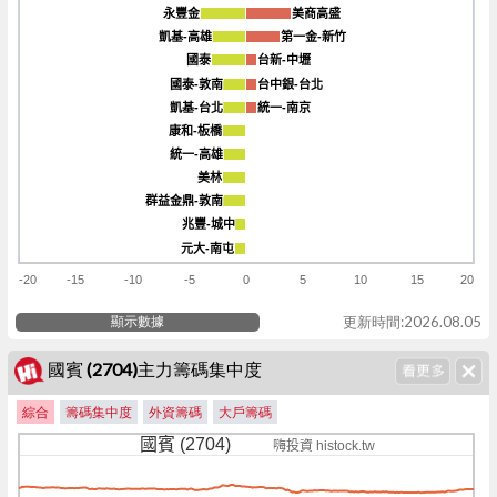
永豐金
永豐金
美商高盛
美商高盛
凱基-高雄
凱基-高雄
第一金-新竹
第一金-新竹
國泰
國泰
台新-中壢
台新-中壢
國泰-敦南
國泰-敦南
台中銀-台北
台中銀-台北
凱基-台北
凱基-台北
統一-南京
統一-南京
康和-板橋
康和-板橋
統一-高雄
統一-高雄
美林
美林
群益金鼎-敦南
群益金鼎-敦南
兆豐-城中
兆豐-城中
元大-南屯
元大-南屯
-20
-15
-10
-5
0
5
10
15
20
顯示數據
更新時間:2026.08.05
國賓 (2704)主力籌碼集中度
綜合
籌碼集中度
外資籌碼
大戶籌碼
國賓 (2704)
嗨投資 histock.tw