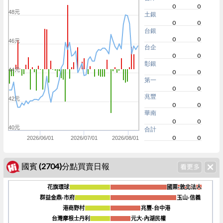
0
0
48元
土銀
0
0
台銀
0
0
46元
台企
0
0
彰銀
44元
0
0
第一
0
0
兆豐
42元
0
0
華南
0
0
40元
合計
0
0
2026/06/01
2026/07/01
2026/08/01
國賓 (2704)分點買賣日報
花旗環球
花旗環球
國票-敦北法人
國票-敦北法人
群益金鼎-市府
群益金鼎-市府
玉山-信義
玉山-信義
港商野村
港商野村
兆豐-台中港
兆豐-台中港
-120
台灣摩根士丹利
台灣摩根士丹利
元大-內湖民權
元大-內湖民權