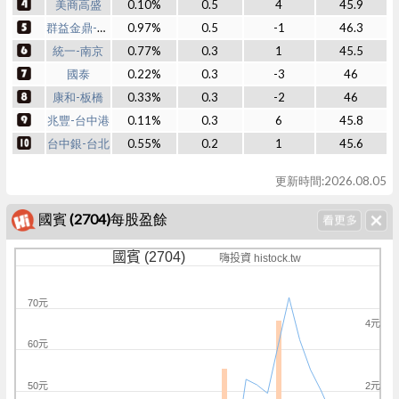
美商高盛
0.10%
0.5
4
45.9
群益金鼎-古亭
0.97%
0.5
-1
46.3
統一-南京
0.77%
0.3
1
45.5
國泰
0.22%
0.3
-3
46
康和-板橋
0.33%
0.3
-2
46
兆豐-台中港
0.11%
0.3
6
45.8
台中銀-台北
0.55%
0.2
1
45.6
更新時間:2026.08.05
國賓 (2704)每股盈餘
國賓 (2704)
嗨投資 histock.tw
70元
4元
60元
50元
2元