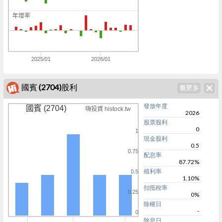
0
年增率
0
0
2025/01
2026/01
國賓 (2704)股利
發放年度
國賓 (2704)
嗨投資 histock.tw
2026
股票股利
0
1
現金股利
0.5
0.75
配息率
87.72%
殖利率
0.5
1.10%
扣抵稅率
0.25
0%
除權日
-
0
除息日