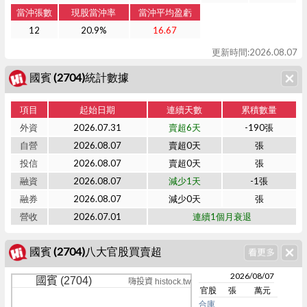
當沖張數
現股當沖率
當沖平均盈虧
12
20.9%
16.67
更新時間:2026.08.07
國賓 (2704)統計數據
項目
起始日期
連續天數
累積數量
外資
2026.07.31
賣超6天
-190張
自營
2026.08.07
賣超0天
張
投信
2026.08.07
賣超0天
張
融資
2026.08.07
減少1天
-1張
融券
2026.08.07
減少0天
張
營收
2026.07.01
連續1個月衰退
國賓 (2704)八大官股買賣超
2026/08/07
國賓 (2704)
嗨投資 histock.tw
官股
張
萬元
合庫