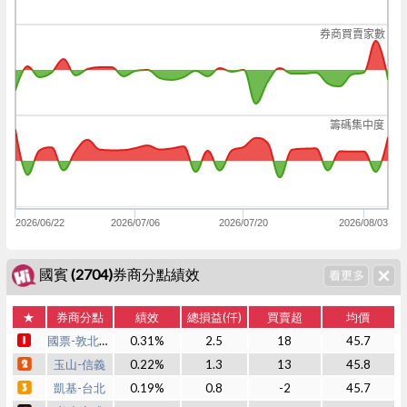
券商買賣家數
籌碼集中度
2026/06/22
2026/07/06
2026/07/20
2026/08/03
國賓 (2704)券商分點績效
★
券商分點
績效
總損益(仟)
買賣超
均價
國票-敦北法人
0.31%
2.5
18
45.7
玉山-信義
0.22%
1.3
13
45.8
凱基-台北
0.19%
0.8
-2
45.7