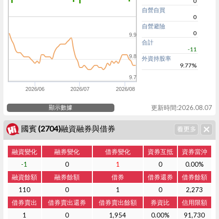
0
自營自買
0
自營避險
0
9.9
合計
-11
9.8
外資持股率
9.77%
9.7
2026/06
2026/07
2026/08
顯示數據
更新時間:2026.08.07
國賓 (2704)融資融券與借券
融資變化
融券變化
借券變化
資券互抵
資券當沖
-1
0
1
0
0.00%
融資餘額
融券餘額
借券
借券還券
借券餘額
110
0
1
0
2,273
借券賣出
借券賣出還券
借券賣出餘額
券資比
信用限額
1
0
1,954
0.00%
91,730