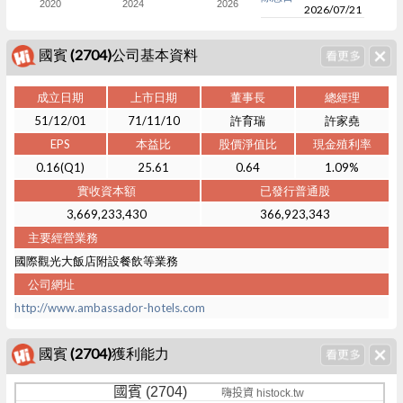
2020
2024
2026
2026/07/21
國賓 (2704)公司基本資料
成立日期
上市日期
董事長
總經理
51/12/01
71/11/10
許育瑞
許家堯
EPS
本益比
股價淨值比
現金殖利率
0.16(Q1)
25.61
0.64
1.09%
實收資本額
已發行普通股
3,669,233,430
366,923,343
主要經營業務
國際觀光大飯店附設餐飲等業務
公司網址
http://www.ambassador-hotels.com
國賓 (2704)獲利能力
國賓 (2704)
嗨投資 histock.tw