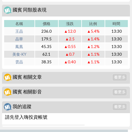
國賓 同類股表現
名稱
價格
漲跌
比例
時間
王品
236.0
▲12.0
▲5.4%
13:30
晶華
179.5
▲2.5
▲1.4%
13:30
鳳凰
45.35
▲0.55
▲1.2%
13:30
美食-KY
62.1
▲0.7
▲1.1%
13:30
雲品
38.35
▲0.40
▲1.1%
13:30
國賓 相關文章
國賓 相關影音
我的追蹤
請先登入嗨投資帳號