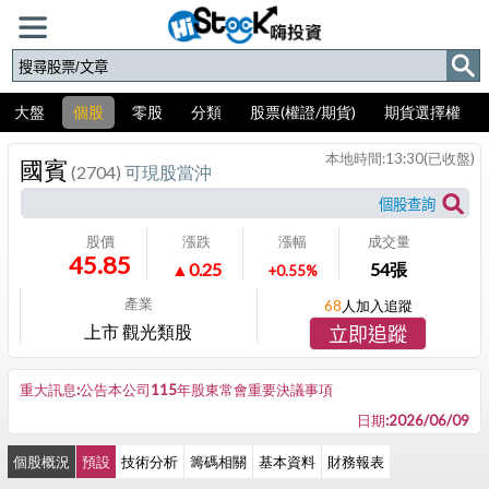
大盤
個股
零股
分類
股票(權證/期貨)
期貨選擇權
本地時間:
13:30
(已收盤)
國賓
(2704)
可現股當沖
股價
漲跌
漲幅
成交量
45.85
▲0.25
54
張
+0.55%
產業
68
人加入追蹤
上市 觀光類股
立即追蹤
重大訊息:公告本公司115年股東常會重要決議事項
日期:2026/06/09
個股概況
預設
技術分析
籌碼相關
基本資料
財務報表