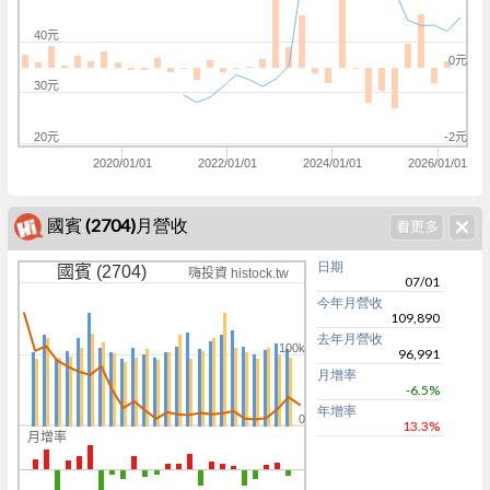
40元
0元
30元
20元
-2元
2020/01/01
2022/01/01
2024/01/01
2026/01/01
國賓 (2704)月營收
日期
國賓 (2704)
嗨投資 histock.tw
07/01
今年月營收
109,890
去年月營收
100k
96,991
月增率
-6.5%
年增率
0
13.3%
月增率
0