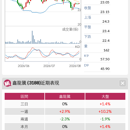
23.05
收盤
22
23.15
上漲
24.3
20
平盤
成交量(張)
23.4
下跌
22.4
0
量
KD
162
K9
57.50
0
D9
2026/06
2026/07
2026/08
45.90
鑫龍騰 (3188)近期表現
區間
鑫龍騰
大盤
三日
0%
+1.4%
一週
+2.9%
+10.2%
兩週
-2.3%
-1.9%
本月
0%
+1.4%