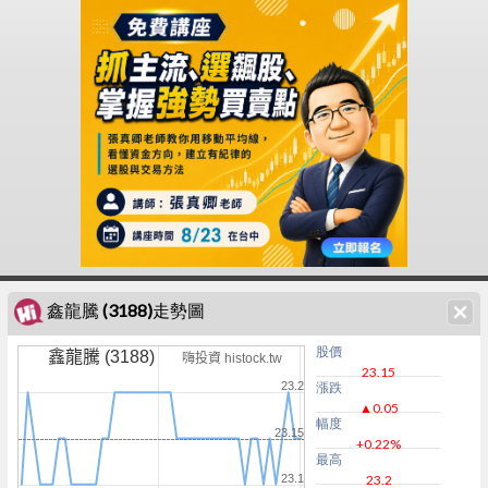
鑫龍騰 (3188)走勢圖
股價
鑫龍騰 (3188)
嗨投資 histock.tw
23.15
23.2
漲跌
▲0.05
幅度
23.15
+0.22%
最高
23.1
23.2