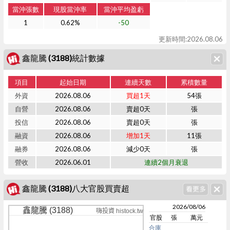
當沖張數
現股當沖率
當沖平均盈虧
1
0.62%
-50
更新時間:2026.08.06
鑫龍騰 (3188)統計數據
項目
起始日期
連續天數
累積數量
外資
2026.08.06
買超1天
54張
自營
2026.08.06
賣超0天
張
投信
2026.08.06
賣超0天
張
融資
2026.08.06
增加1天
11張
融券
2026.08.06
減少0天
張
營收
2026.06.01
連續2個月衰退
鑫龍騰 (3188)八大官股買賣超
2026/08/06
鑫龍騰 (3188)
嗨投資 histock.tw
官股
張
萬元
合庫