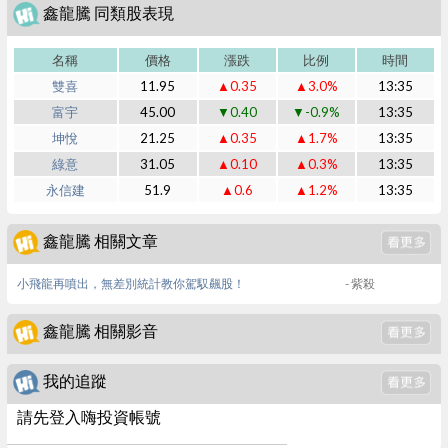
鑫龍騰 同類股表現
名稱
價格
漲跌
比例
時間
雙喜
11.95
▲0.35
▲3.0%
13:35
富宇
45.00
▼0.40
▼-0.9%
13:35
坤悅
21.25
▲0.35
▲1.7%
13:35
綠意
31.05
▲0.10
▲0.3%
13:35
永信建
51.9
▲0.6
▲1.2%
13:35
鑫龍騰 相關文章
小飛龍再噴出，無差別統計教你駕馭飆股！
- 紫殺
鑫龍騰 相關影音
我的追蹤
請先登入嗨投資帳號