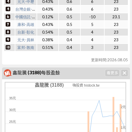
元大-中壢
0.43%
0.6
6
23
台灣企銀-太平
0.43%
0.6
6
23
中國信託-高雄
0.12%
0.5
-10
23.1
康和-高雄
0.43%
0.5
5
23
台新-彰化
0.54%
0.5
4
23
元大-員林
0.38%
0.4
4
23
富邦-敦南
0.51%
0.4
3
23
更新時間:2026.08.05
鑫龍騰 (3188)每股盈餘
鑫龍騰 (3188)
嗨投資 histock.tw
35元
2元
30元
25元
1元