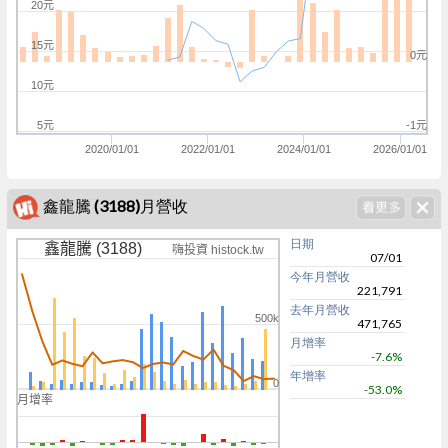
20元
15元
0元
10元
5元
-1元
2020/01/01
2022/01/01
2024/01/01
2026/01/01
鑫龍騰 (3188)月營收
日期
鑫龍騰 (3188)
嗨投資 histock.tw
07/01
今年月營收
221,791
去年月營收
500k
471,765
月增率
-7.6%
年增率
0
-53.0%
月增率
0
0