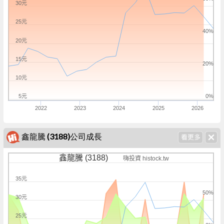
30元
25元
40%
20元
15元
20%
10元
5元
0%
2022
2023
2024
2025
2026
鑫龍騰 (3188)公司成長
鑫龍騰 (3188)
嗨投資 histock.tw
35元
50%
30元
25元