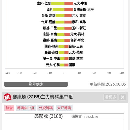
富邦-仁愛
富邦-仁愛
元大-中壢
元大-中壢
台新
台新
台灣企銀-太平
台灣企銀-太平
台新-高雄
台新-高雄
元大-東泰
元大-東泰
合庫-嘉義
合庫-嘉義
康和-高雄
康和-高雄
凱基-三重
凱基-三重
玉山-新莊
玉山-新莊
宏遠-台南
宏遠-台南
元大-員林
元大-員林
臺銀-臺南
臺銀-臺南
台新-彰化
台新-彰化
國泰-敦南
國泰-敦南
台新-三民
台新-三民
臺銀-高雄
臺銀-高雄
元大-苑裡
元大-苑裡
第一金-中山
第一金-中山
凱基-站前
凱基-站前
元大-竹科
元大-竹科
國票
國票
-40
-30
-20
-10
0
10
20
30
40
顯示數據
更新時間:2026.08.05
鑫龍騰 (3188)主力籌碼集中度
綜合
籌碼集中度
外資籌碼
大戶籌碼
鑫龍騰 (3188)
嗨投資 histock.tw