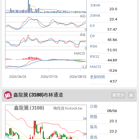
10MA
23.0
20MA
KD
23.4
K9
57.47
0
RSI
D9
45.86
RSI6
0
51.01
MACD
RSI12
44.89
MACD
-1.2
-0.26
2026/06/01
2026/07/01
2026/08/01
更新時間
4:57
鑫龍騰 (3188)布林通道
日期
鑫龍騰 (3188)
嗨投資 histock.tw
08/06
開盤
26
23.1
最高
23.2
24
最低