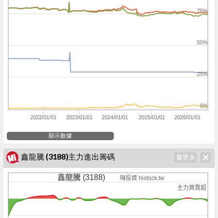
75%
50%
25%
0%
2022/01/01
2023/01/01
2024/01/01
2025/01/01
2026/01/01
顯示數據
鑫龍騰 (3188)主力進出籌碼
鑫龍騰 (3188)
嗨投資 histock.tw
主力買賣超