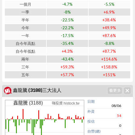
一個月
-4.7%
-5.5%
一季
-8%
+6.9%
半年
-22.5%
+38.4%
今年
-22.2%
+49.9%
一年
-17.5%
+87.6%
自今年高點
-35.4%
-8.8%
自今年低點
+4.3%
+87.7%
兩年
-43.4%
+114.6%
三年
+59.3%
+158.8%
五年
+57.7%
+151%
鑫龍騰 (3188)三大法人
日期
鑫龍騰 (3188)
嗨投資 histock.tw
08/06
外資
54
投信
0
自營(總)