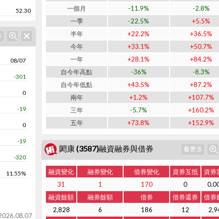
一個月
-11.9%
-2.8%
52.30
一季
-22.5%
+5.5%
半年
+22.2%
+36.5%
今年
+33.1%
+50.7%
一年
+28.1%
+84.2%
08/07
自今年高點
-36%
-8.3%
-301
自今年低點
+43.5%
+87.2%
0
兩年
+1.2%
+107.7%
-19
三年
-5.7%
+160.2%
五年
+73.8%
+152.9%
0
-19
閎康 (3587)融資融券與借券
-320
率
融資變化
融券變化
借券變化
資券互抵
資券
11.55%
31
1
170
0
0.0
融資餘額
融券餘額
借券
借券還券
借券
2,828
6
186
12
2,9
26.08.07