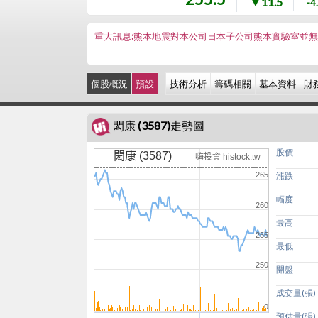
▼11.5
-4
重大訊息:熊本地震對本公司日本子公司熊本實驗室並
個股概況
預設
技術分析
籌碼相關
基本資料
財
閎康 (3587)走勢圖
股價
閎康 (3587)
嗨投資 histock.tw
265
漲跌
幅度
260
最高
255
最低
250
開盤
成交量(張)
0
預估量(張)