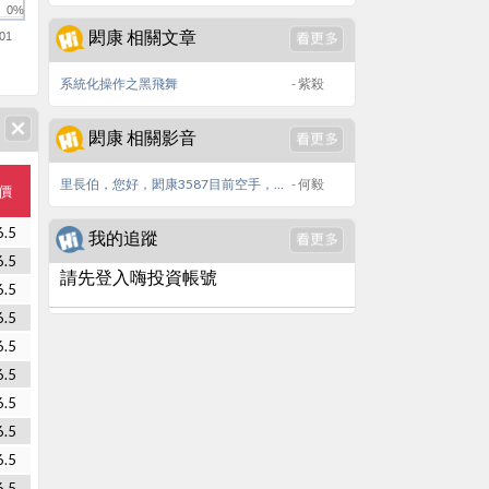
0%
閎康 相關文章
01
系統化操作之黑飛舞
- 紫殺
閎康 相關影音
里長伯，您好，閎康3587目前空手，7/7除息3元，就價量線型而言，有好的切入點嗎？謝謝～
- 何毅
價
6.5
我的追蹤
6.5
請先登入嗨投資帳號
6.5
6.5
6.5
6.5
6.5
6.5
6.5
6.5