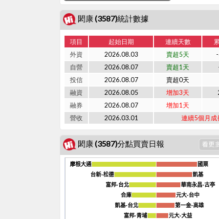
閎康 (3587)統計數據
項目
起始日期
連續天數
外資
2026.08.03
賣超5天
自營
2026.08.07
賣超1天
投信
2026.08.07
賣超0天
融資
2026.08.05
增加3天
融券
2026.08.07
增加1天
營收
2026.03.01
連續5個月成
閎康 (3587)分點買賣日報
摩根大通
摩根大通
國票
國票
台新-松德
台新-松德
凱基
凱基
富邦-台北
富邦-台北
華南永昌-古亭
華南永昌-古亭
合庫
合庫
元大-台中
元大-台中
凱基-台北
凱基-台北
第一金-高雄
第一金-高雄
富邦-青埔
富邦-青埔
元大-大益
元大-大益