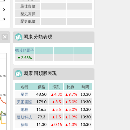
最佳賣價
0
歷史高價
0
歷史低價
閎康 分類表現
櫃其他電子
▼2.58%
閎康 同類股表現
60%
名稱
價格
漲跌
比例
時間
星雲
48.50
▲4.30
▲9.7%
13:30
40%
天正國際
179.0
▲8.5
▲5.0%
13:30
陽程
116.5
▲5.5
▲5.0%
13:30
20%
達航科技
79.3
▲1.5
▲1.9%
13:30
福華
11.30
▲0.15
▲1.3%
13:30