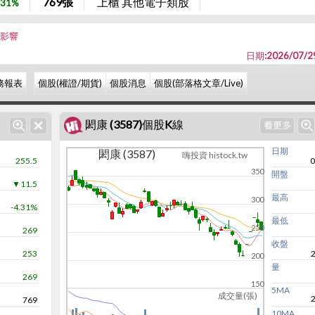
769
張
上櫃 其他電子類股
.31%
無影響
日期:2026/07/2
務報表
個股(權證/期貨)
個股消息
個股(部落格文章/Live)
閎康 (3587)個股K線
日期
閎康 (3587)
嗨投資 histock.tw
255.5
0
350
開盤
▼11.5
最高
300
-4.31%
最低
250
269
收盤
253
200
量
269
150
5MA
成交量(張)
769
10MA