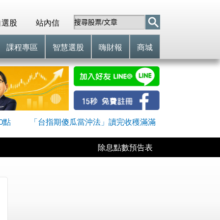
自選股
站內信
課程專區
智慧選股
嗨財報
商城
0點
「台指期傻瓜當沖法」讀完收穫滿滿
除息點數預告表