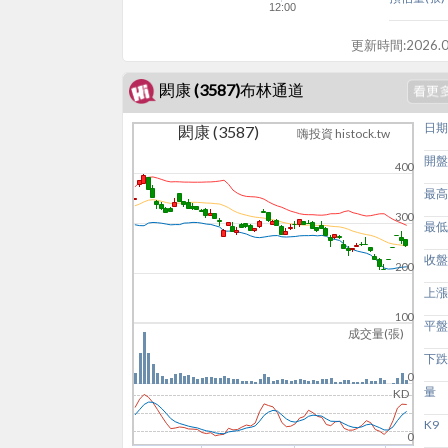
12:00
更新時間:
2026.0
閎康 (3587)布林通道
日期
閎康 (3587)
嗨投資 histock.tw
開盤
400
最高
300
最低
收盤
200
上漲
100
平盤
成交量(張)
下跌
0
量
KD
K9
0