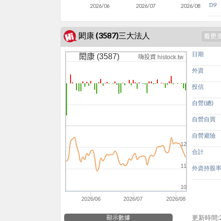
D9
2026/06
2026/07
2026/08
閎康 (3587)三大法人
日期
閎康 (3587)
嗨投資 histock.tw
外資
投信
自營(總)
自營自買
自營避險
12
合計
11
外資持股
10
2026/06
2026/07
2026/08
顯示數據
更新時間:20