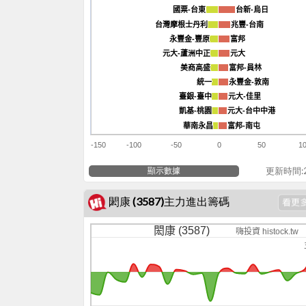
國票-台東
國票-台東
台新-烏日
台新-烏日
台灣摩根士丹利
台灣摩根士丹利
兆豐-台南
兆豐-台南
永豐金-豐原
永豐金-豐原
富邦
富邦
元大-蘆洲中正
元大-蘆洲中正
元大
元大
美商高盛
美商高盛
富邦-員林
富邦-員林
統一
統一
永豐金-敦南
永豐金-敦南
臺銀-臺中
臺銀-臺中
元大-佳里
元大-佳里
凱基-桃園
凱基-桃園
元大-台中中港
元大-台中中港
華南永昌
華南永昌
富邦-南屯
富邦-南屯
-150
-100
-50
0
50
1
顯示數據
更新時間:20
閎康 (3587)主力進出籌碼
閎康 (3587)
嗨投資 histock.tw