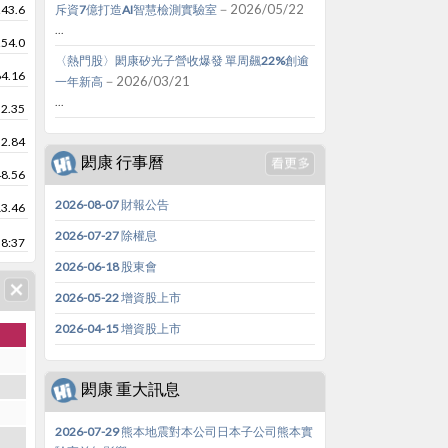
－2026/05/22
243.6
斥資7億打造AI智慧檢測實驗室
...
254.0
〈熱門股〉閎康矽光子營收爆發 單周飆22%創逾
64.16
－2026/03/21
一年新高
...
52.35
52.84
閎康 行事曆
48.56
2026-08-07 財報公告
13.46
2026-07-27 除權息
8:37
2026-06-18 股東會
2026-05-22 增資股上市
2026-04-15 增資股上市
閎康 重大訊息
2026-07-29 熊本地震對本公司日本子公司熊本實