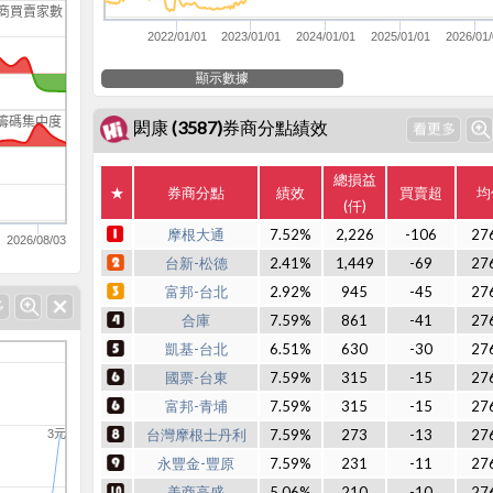
商買賣家數
2022/01/01
2023/01/01
2024/01/01
2025/01/01
2026/01/
顯示數據
籌碼集中度
閎康 (3587)券商分點績效
總損益
★
券商分點
績效
買賣超
均
(仟)
摩根大通
7.52%
2,226
-106
27
2026/08/03
台新-松德
2.41%
1,449
-69
27
富邦-台北
2.92%
945
-45
27
合庫
7.59%
861
-41
27
凱基-台北
6.51%
630
-30
27
國票-台東
7.59%
315
-15
27
富邦-青埔
7.59%
315
-15
27
台灣摩根士丹利
7.59%
273
-13
27
3元
永豐金-豐原
7.59%
231
-11
27
美商高盛
5.06%
210
-10
27