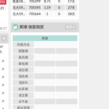
凱基58購02
705299
8.75
0
17天
限額
元大59購01
705595
1.19
0
27天
921
元大59購02
705664
1
0
28天
閎康 個股期貨
8.07
閎康
到期月份
/07
開盤價
元
最高價
0
最低價
0
成交價
漲跌價
0
漲跌%
0
結算價
0
成交量
0
未平倉
最佳買價
0