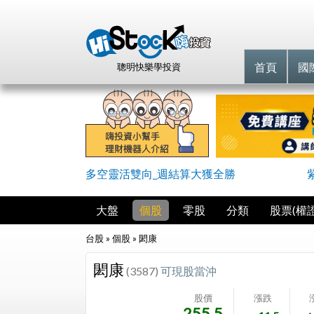
首頁
國
聰明快樂學投資
多空靈活雙向_週結算大獲全勝
大盤
個股
零股
分類
股票(權證
台股 » 個股 »
閎康
閎康
(3587)
可現股當沖
股價
漲跌
255.5