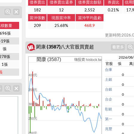
借券賣出
借券賣出還券
借券賣出餘額
券資比
信用
182
12
2,552
0.21%
17,
當沖張數
現股當沖率
當沖平均盈虧
累積數量
209
25.68%
468.9
-696張
更新時間:2026.0
-19張
閎康 (3587)八大官股買賣超
張
278張
2026/08
閎康 (3587)
嗨投資 histock.tw
官股
張
萬
1張
合庫
長
0
400元
土銀
0
台銀
350元
0
台企
0
300元
彰銀
0
250元
第一
0
兆豐
200元
0