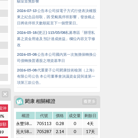
驗室並無影響
2026-07-13 公告本公司採電子方式行使表決權股
東之紀念品領取，因 受颱風停班影響，發放截止
日將依停班天數順延至下一個營業日。
2026-05-18 (更正) 115/05/08私募專區「辦理私
募之資金用途及 預計達成效益」欄位內容文字修
改
2026-05-08 公告本公司國內第一次無擔保轉換公
司債轉換普通股之增資基準日
2026-05-08 代重要子公司閎康技術檢測（上海）
有限公司公告 本公司董事會決議資金貸與達第一
項第三款公告。
閎康 相關權證
當沖
權證
代號
價格
成交量
剩餘日
0%
永豐58購01
705113
0.28
0
4天
餘額
元大58購02
705287
2.14
0
17天
49