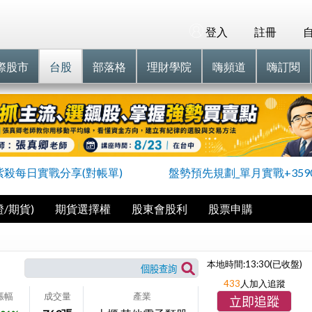
登入
註冊
際股市
台股
部落格
理財學院
嗨頻道
嗨訂閱
紫殺每日實戰分享(對帳單)
盤勢預先規劃_單月實戰+359
/期貨)
期貨選擇權
股東會股利
股票申購
本地時間:
13:30
(已收盤)
433
人加入追蹤
漲幅
成交量
產業
立即追蹤