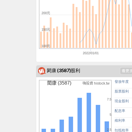
200元
150元
100元
2022/01/01
閎康 (3587)股利
發放年度
閎康 (3587)
嗨投資 histock.tw
股票股利
7.5
現金股利
配息率
5
殖利率
2.5
扣抵稅率