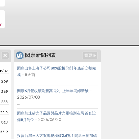
9
閎康 新聞列表
閎康出售上海子公司80%股權 預計年底前交割完
8/07
－8天前
成
...
269
－
閎康6月營收續刷新高 Q2、上半年同締新猷
269
2026/07/08
253
...
255.5
閎康加速矽光子晶圓與晶片光電檢測布局 首套設
－2026/06/20
備8月到位
813
...
255.9
投資台灣三大方案總規模破2.6兆！閎康三度加碼