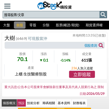
大盤
個股
零股
分類
股票(權證/期貨)
期貨選擇權
本地時間:
13:35
(已收盤)
大樹
(6469)
可現股當沖
股價
漲跌
漲幅
成交量
70.1
▼0.1
611
張
-0.14%
產業
236
人加入追蹤
上櫃 生技醫療類股
立即追蹤
重大訊息:公告本公司股東常會解除新任董事及其代表人競業行為之 限制
日期:2026/05/29
個股概況
預設
技術分析
籌碼相關
基本資料
財務報表