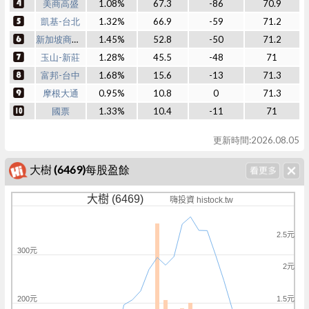
美商高盛
1.08%
67.3
-86
70.9
凱基-台北
1.32%
66.9
-59
71.2
新加坡商瑞銀
1.45%
52.8
-50
71.2
玉山-新莊
1.28%
45.5
-48
71
富邦-台中
1.68%
15.6
-13
71.3
摩根大通
0.95%
10.8
0
71.3
國票
1.33%
10.4
-11
71
更新時間:2026.08.05
大樹 (6469)每股盈餘
大樹 (6469)
嗨投資 histock.tw
2.5元
300元
2元
200元
1.5元