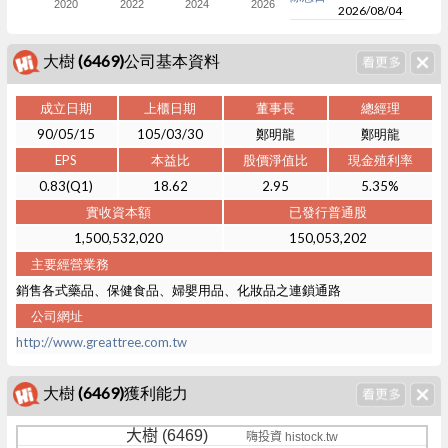
2020
2022
2024
2026
2026/08/04
大樹 (6469)公司基本資料
成立日期
上櫃日期
董事長
總經理
90/05/15
105/03/30
鄭明龍
鄭明龍
EPS
本益比
股價淨值比
現金殖利率
0.83(Q1)
18.62
2.95
5.35%
實收資本額
已發行普通股
1,500,532,020
150,053,202
主要經營業務
銷售各式藥品、保健食品、婦嬰用品、化妝品之連鎖通路
公司網址
http://www.greattree.com.tw
大樹 (6469)獲利能力
大樹 (6469)
嗨投資 histock.tw