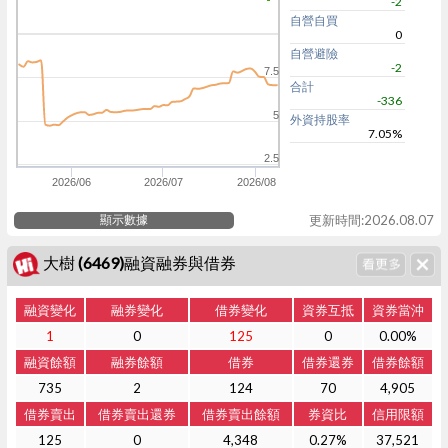
-2
自營自買
0
自營避險
-2
7.5
合計
-336
5
外資持股率
7.05%
2.5
2026/06
2026/07
2026/08
顯示數據
更新時間:2026.08.07
大樹 (6469)融資融券與借券
融資變化
融券變化
借券變化
資券互抵
資券當沖
1
0
125
0
0.00%
融資餘額
融券餘額
借券
借券還券
借券餘額
735
2
124
70
4,905
借券賣出
借券賣出還券
借券賣出餘額
券資比
信用限額
125
0
4,348
0.27%
37,521