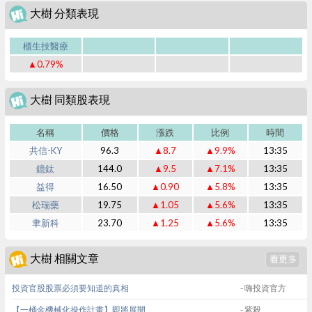
大樹 分類表現
櫃生技醫療
▲0.79%
大樹 同類股表現
名稱
價格
漲跌
比例
時間
共信-KY
96.3
▲8.7
▲9.9%
13:35
鐿鈦
144.0
▲9.5
▲7.1%
13:35
益得
16.50
▲0.90
▲5.8%
13:35
松瑞藥
19.75
▲1.05
▲5.6%
13:35
聿新科
23.70
▲1.25
▲5.6%
13:35
大樹 相關文章
投資官股股票必須要知道的真相
- 嗨投資官方
【一桶金機械化操作計畫】即將展開
- 紫殺