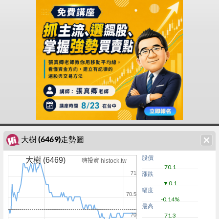
大樹 (6469)走勢圖
股價
大樹 (6469)
嗨投資 histock.tw
70.1
71
漲跌
▼0.1
幅度
70.5
-0.14%
最高
70
71.3