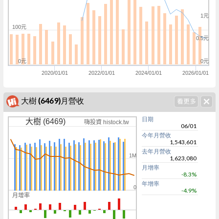
1元
100元
0.5元
0元
0元
2020/01/01
2022/01/01
2024/01/01
2026/01/01
大樹 (6469)月營收
日期
大樹 (6469)
嗨投資 histock.tw
06/01
今年月營收
1,543,601
去年月營收
1M
1,623,080
月增率
-8.3%
年增率
0
-4.9%
月增率
0