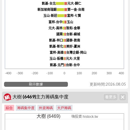
凱基-台北
凱基-台北
元大-歸仁
元大-歸仁
新加坡商瑞銀
新加坡商瑞銀
第一金-台南
第一金-台南
玉山-新莊
玉山-新莊
富邦-七賢
富邦-七賢
富邦-台中
富邦-台中
玉山
玉山
元大-員林
元大-員林
致和-金華
致和-金華
國票
國票
台新-緯城
台新-緯城
凱基-林口
凱基-林口
國泰-敦南
國泰-敦南
凱基-彰化
凱基-彰化
美好-蘆洲
美好-蘆洲
富邦-高雄
富邦-高雄
台灣企銀-岡山
台灣企銀-岡山
玉山-板橋
玉山-板橋
元大-大里
元大-大里
凱基-北門
凱基-北門
台新-台中
台新-台中
-400
-300
-200
-100
0
100
200
300
400
顯示數據
更新時間:2026.08.05
大樹 (6469)主力籌碼集中度
綜合
籌碼集中度
外資籌碼
大戶籌碼
大樹 (6469)
嗨投資 histock.tw