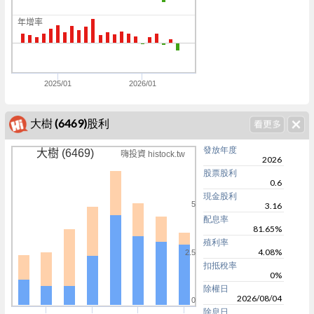
0
年增率
0
0
2025/01
2026/01
大樹 (6469)股利
發放年度
大樹 (6469)
嗨投資 histock.tw
2026
股票股利
0.6
現金股利
5
3.16
配息率
81.65%
殖利率
4.08%
2.5
扣抵稅率
0%
除權日
2026/08/04
0
除息日