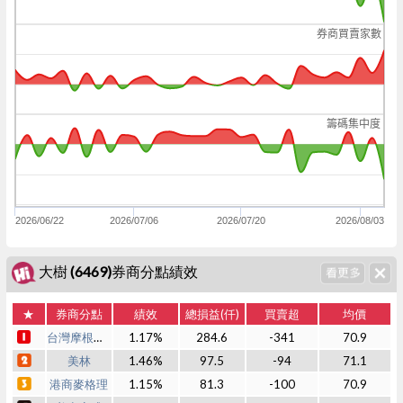
券商買賣家數
籌碼集中度
2026/06/22
2026/07/06
2026/07/20
2026/08/03
大樹 (6469)券商分點績效
★
券商分點
績效
總損益(仟)
買賣超
均價
台灣摩根士丹利
1.17%
284.6
-341
70.9
美林
1.46%
97.5
-94
71.1
港商麥格理
1.15%
81.3
-100
70.9