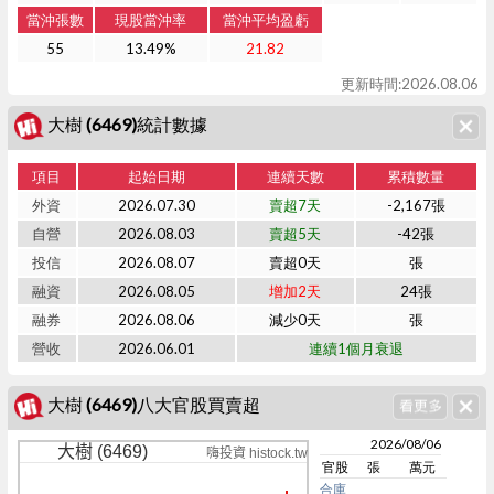
當沖張數
現股當沖率
當沖平均盈虧
55
13.49%
21.82
更新時間:2026.08.06
大樹 (6469)統計數據
項目
起始日期
連續天數
累積數量
外資
2026.07.30
賣超7天
-2,167張
自營
2026.08.03
賣超5天
-42張
投信
2026.08.07
賣超0天
張
融資
2026.08.05
增加2天
24張
融券
2026.08.06
減少0天
張
營收
2026.06.01
連續1個月衰退
大樹 (6469)八大官股買賣超
2026/08/06
大樹 (6469)
嗨投資 histock.tw
官股
張
萬元
合庫