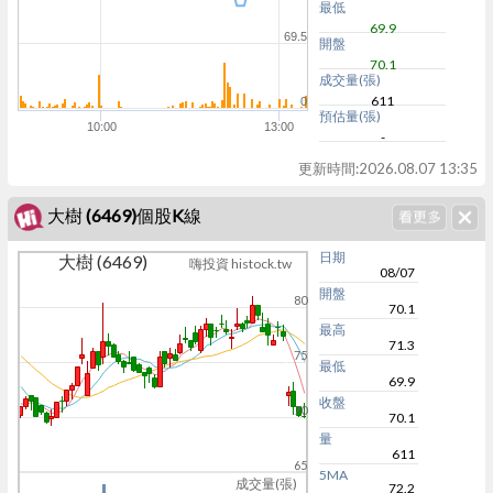
最低
69.9
69.5
開盤
70.1
成交量(張)
611
0
預估量(張)
10:00
13:00
-
更新時間:
2026.08.07 13:35
大樹 (6469)個股K線
日期
大樹 (6469)
嗨投資 histock.tw
08/07
開盤
80
70.1
最高
71.3
75
最低
69.9
收盤
70
70.1
量
611
65
5MA
成交量(張)
72.2