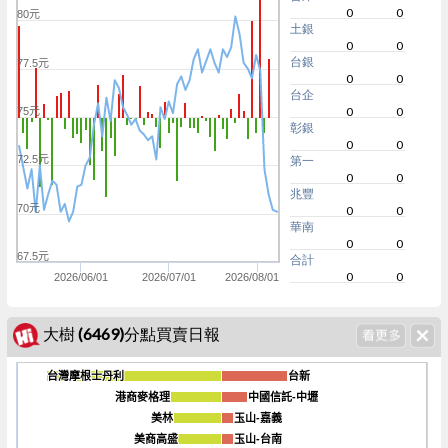
0
0
80元
土銀
0
0
台銀
77.5元
0
0
台企
0
0
75元
彰銀
0
0
72.5元
第一
0
0
兆豐
70元
0
0
華南
0
0
67.5元
合計
0
0
2026/06/01
2026/07/01
2026/08/01
大樹 (6469)分點買賣日報
台灣摩根士丹利
台灣摩根士丹利
台新
台新
港商麥格理
港商麥格理
中國信託-中壢
中國信託-中壢
美林
美林
玉山-嘉義
玉山-嘉義
-1600
美商高盛
美商高盛
玉山-台南
玉山-台南