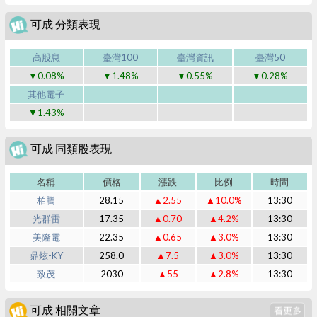
可成 分類表現
高股息
臺灣100
臺灣資訊
臺灣50
▼0.08%
▼1.48%
▼0.55%
▼0.28%
其他電子
▼1.43%
可成 同類股表現
名稱
價格
漲跌
比例
時間
柏騰
28.15
▲2.55
▲10.0%
13:30
光群雷
17.35
▲0.70
▲4.2%
13:30
美隆電
22.35
▲0.65
▲3.0%
13:30
鼎炫-KY
258.0
▲7.5
▲3.0%
13:30
致茂
2030
▲55
▲2.8%
13:30
可成 相關文章