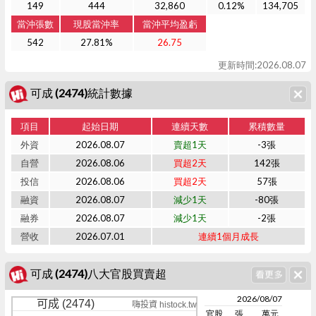
149
444
32,860
0.12%
134,705
當沖張數
現股當沖率
當沖平均盈虧
542
27.81%
26.75
更新時間:2026.08.07
可成 (2474)統計數據
項目
起始日期
連續天數
累積數量
外資
2026.08.07
賣超1天
-3張
自營
2026.08.06
買超2天
142張
投信
2026.08.06
買超2天
57張
融資
2026.08.07
減少1天
-80張
融券
2026.08.07
減少1天
-2張
營收
2026.07.01
連續1個月成長
可成 (2474)八大官股買賣超
2026/08/07
可成 (2474)
嗨投資 histock.tw
官股
張
萬元