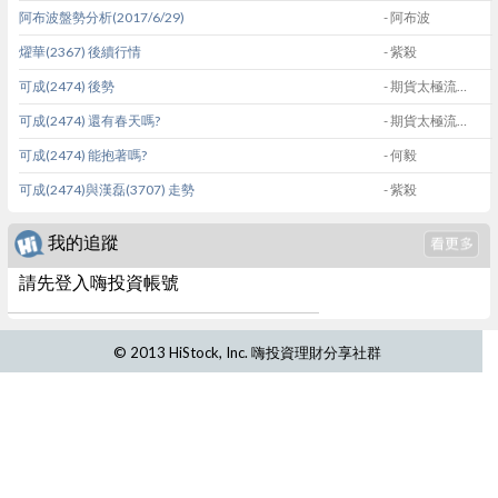
阿布波盤勢分析(2017/6/29)
- 阿布波
燿華(2367) 後續行情
- 紫殺
可成(2474) 後勢
- 期貨太極流一徐諒諒
可成(2474) 還有春天嗎?
- 期貨太極流一徐諒諒
可成(2474) 能抱著嗎?
- 何毅
可成(2474)與漢磊(3707) 走勢
- 紫殺
我的追蹤
請先登入嗨投資帳號
© 2013 HiStock, Inc. 嗨投資理財分享社群