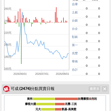
合庫
0
0
260元
土銀
0
0
台銀
240元
0
0
台企
0
0
220元
彰銀
0
0
200元
第一
0
0
兆豐
180元
0
0
華南
0
0
160元
合計
0
0
2026/06/01
2026/07/01
2026/08/01
可成 (2474)分點買賣日報
美林
美林
台灣摩根士丹利
台灣摩根士丹利
摩根大通
摩根大通
兆豐-三民
兆豐-三民
元大
元大
凱基-高美館
凱基-高美館