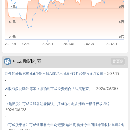
10倍
175元
5倍
150元
0倍
125元
2021/01
2022/01
2023/01
2024/01
2025/01
2026/01
可成 新聞列表
－30天前
料件短缺拖累可成6月營收 隨AI產品出貨看好7月起營收逐月改善
...
－2026/06/30
AI股漲多波動升 專家：原物料可成投資組合「防震配菜」
...
－
〈焦點股〉可成伺服器動能轉強、搭AI題材走揚 漲逾半根停板攻月線
2026/06/23
...
〈可成股東會〉可成伺服器去年Q4已開始出貨 看好今年伺服器營收比重達2成