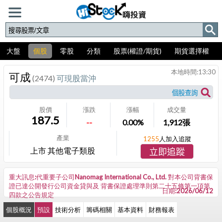
大盤
個股
零股
分類
股票(權證/期貨)
期貨選擇權
本地時間:
13:30
可成
(2474)
可現股當沖
股價
漲跌
漲幅
成交量
187.5
--
0.00%
1,912
張
產業
1255
人加入追蹤
上市 其他電子類股
立即追蹤
重大訊息:代重要子公司Nanomag International Co., Ltd. 對本公司背書保
證已達公開發行公司資金貸與及 背書保證處理準則第二十五條第一項第
日期:2026/06/12
四款之公告規定
個股概況
預設
技術分析
籌碼相關
基本資料
財務報表