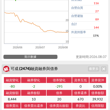
116
自營自買
27
自營避險
89
20
合計
144
15
外資持股率
15%
10
2026/06
2026/07
2026/08
顯示數據
更新時間:2026.08.07
可成 (2474)融資融券與借券
融資變化
融券變化
借券變化
資券互抵
資券當沖
-80
-2
-295
0
0.00%
融資餘額
融券餘額
借券
借券還券
借券餘額
8,444
10
20
670
39,932
借券賣出
借券賣出還券
借券賣出餘額
券資比
信用限額