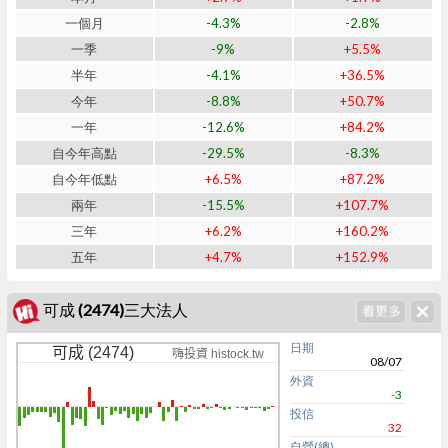
一個月
-4.3%
-2.8%
一季
-9%
+5.5%
半年
-4.1%
+36.5%
今年
-8.8%
+50.7%
一年
-12.6%
+84.2%
自今年高點
-29.5%
-8.3%
自今年低點
+6.5%
+87.2%
兩年
-15.5%
+107.7%
三年
+6.2%
+160.2%
五年
+4.7%
+152.9%
可成 (2474)三大法人
日期
可成 (2474)
嗨投資 histock.tw
08/07
外資
-3
投信
32
自營(總)