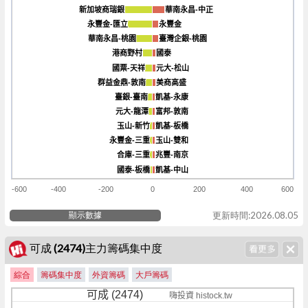
-90k
新加坡商瑞銀
新加坡商瑞銀
華南永昌-中正
華南永昌-中正
永豐金-匯立
永豐金-匯立
永豐金
永豐金
華南永昌-桃園
華南永昌-桃園
臺灣企銀-桃園
臺灣企銀-桃園
港商野村
港商野村
國泰
國泰
國票-天祥
國票-天祥
元大-松山
元大-松山
群益金鼎-敦南
群益金鼎-敦南
美商高盛
美商高盛
臺銀-臺南
臺銀-臺南
凱基-永康
凱基-永康
元大-龍潭
元大-龍潭
富邦-敦南
富邦-敦南
玉山-新竹
玉山-新竹
凱基-板橋
凱基-板橋
永豐金-三重
永豐金-三重
玉山-雙和
玉山-雙和
合庫-三重
合庫-三重
兆豐-南京
兆豐-南京
國泰-板橋
國泰-板橋
凱基-中山
凱基-中山
-600
-400
-200
0
200
400
600
顯示數據
更新時間:2026.08.05
可成 (2474)主力籌碼集中度
綜合
籌碼集中度
外資籌碼
大戶籌碼
可成 (2474)
嗨投資 histock.tw