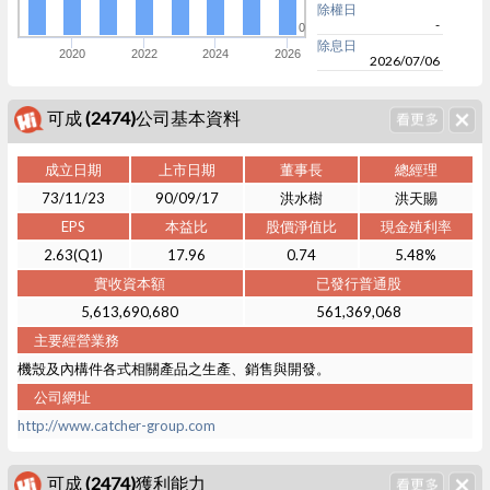
除權日
-
0
除息日
2020
2022
2024
2026
2026/07/06
可成 (2474)公司基本資料
成立日期
上市日期
董事長
總經理
73/11/23
90/09/17
洪水樹
洪天賜
EPS
本益比
股價淨值比
現金殖利率
2.63(Q1)
17.96
0.74
5.48%
實收資本額
已發行普通股
5,613,690,680
561,369,068
主要經營業務
機殼及內構件各式相關產品之生產、銷售與開發。
公司網址
http://www.catcher-group.com
可成 (2474)獲利能力