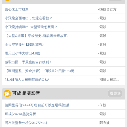
當心未上市股票
- 嗨投資官方
小飛龍全面噴出，您還在看戲？
- 紫殺
小飛龍持續噴出..大盤道瓊怎麼看？
- 紫殺
【大盤&道瓊】穿梭歷史..訴說著未來故事..
- 紫殺
兩天空單獲利128點(實戰)
- 紫殺
兩天以小博大噴出4.8倍
- 紫殺
紫殺出國，學員也能自行獲利！
- 紫殺
【區間盤整、資金控管】--個股當沖日賺1~3萬
- 紫殺
[太極] 加入太極學院前的Q&A
- 期貨太極流一徐諒諒
可成 相關影音
請問里長伯 2474可成 目前可以進場嗎 謝謝
- 何毅
可成(2474) 盤勢分析
- 紫殺
阿布波盤勢分析(2017/7/11)
- 阿布波