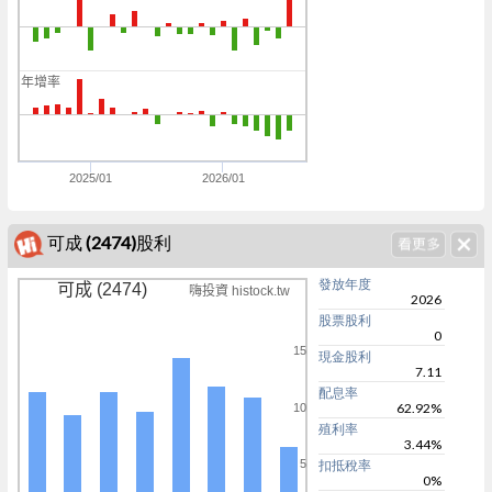
0
0
年增率
0
0
2025/01
2026/01
可成 (2474)股利
發放年度
可成 (2474)
嗨投資 histock.tw
2026
股票股利
0
15
現金股利
7.11
配息率
62.92%
10
殖利率
3.44%
5
扣抵稅率
0%