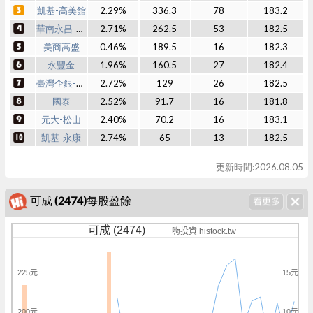
凱基-高美館
2.29%
336.3
78
183.2
華南永昌-中正
2.71%
262.5
53
182.5
美商高盛
0.46%
189.5
16
182.3
永豐金
1.96%
160.5
27
182.4
臺灣企銀-桃園
2.72%
129
26
182.5
國泰
2.52%
91.7
16
181.8
元大-松山
2.40%
70.2
16
183.1
凱基-永康
2.74%
65
13
182.5
更新時間:2026.08.05
可成 (2474)每股盈餘
可成 (2474)
嗨投資 histock.tw
225元
15元
200元
10元