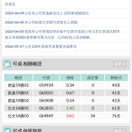
告規定
2026-06-09 公告本公司受邀參加法⼈ 說明會相關資訊
2026-06-05 本公司財會主管暨代理發言人異動
2026-06-03 係因本公司有價證券於集中交易市場達公布注意交易資訊標準，
故公布相關財務業務等重大訊息，以利投資人區別瞭解。
2026-05-27 公告115年股東常會重要決議事項
可成 相關權證
權證
代號
價格
成交量
剩餘日
群益59購01
059934
0.34
0
40天
凱基59購01
060035
0.67
0
41天
群益59購02
060408
0.54
0
42天
元大5A購01
062835
1.43
0
61天
元大5A購02
064849
0.61
34
76天
可成 個股期貨