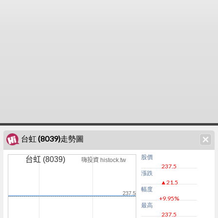
台虹 (8039)走勢圖
股價
台虹 (8039)
嗨投資 histock.tw
237.5
漲跌
▲21.5
幅度
237.5
+9.95%
最高
237.5