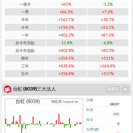
一個月
+61%
-1.2%
一季
+66.3%
+7.2%
半年
+167.1%
+38.7%
今年
+154.5%
+53.1%
一年
+402.2%
+87.2%
自今年高點
-11.8%
-6.8%
自今年低點
+402.8%
+90.3%
兩年
+354.5%
+111%
三年
+438.6%
+164.4%
五年
+318.8%
+157%
台虹 (8039)三大法人
日期
台虹 (8039)
嗨投資 histock.tw
08/07
外資
-102
投信
0
自營(總)