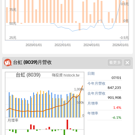
0.5元
75元
0元
50元
25元
-0.5元
2020/01/01
2022/01/01
2024/01/01
2026/01/01
台虹 (8039)月營收
日期
台虹 (8039)
嗨投資 histock.tw
07/01
今年月營收
847,235
1,000k
去年月營收
901,908
500k
月增率
1.4%
年增率
0
-6.1%
月增率
0