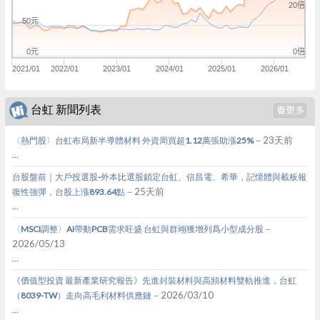
20倍
50元
0倍
0元
2021/01
2022/01
2023/01
2024/01
2025/01
2026/01
台虹 新聞列表
－23天前
〈熱門股〉台虹布局新半導體材料 外資周買超1.12萬張助漲25%
...
台股盤前｜大戶投選股-外本比選股鎖定台虹、信昌電、希華，記憶體與載板報
－25天前
復性強彈，台股上漲893.64點
...
－
〈MSCI調整〉AI帶動PCB需求旺盛 台虹與群翊獲增列爲小型成分股
2026/05/13
...
《價值型投資 最新產業研究報告》先進封裝材料與高頻材料雙軌推進，台虹
－2026/03/10
（8039-TW）走向高毛利材料供應鏈
...