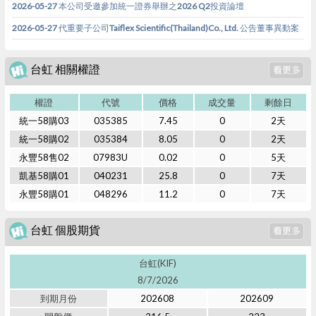
2026-05-27 本公司受邀參加統一證券舉辦之2026 Q2投資論壇
2026-05-27 代重要子公司Taiflex Scientific(Thailand)Co., Ltd. 公告董事異動案
台虹 相關權證
權證
代號
價格
成交量
剩餘日
統一58購03
035385
7.45
0
2天
統一58購02
035384
8.05
0
2天
永豐58售02
07983U
0.02
0
5天
凱基58購01
040231
25.8
0
7天
永豐58購01
048296
11.2
0
7天
台虹 個股期貨
台虹(KIF)
8/7/2026
到期月份
202608
202609