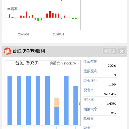
0
年增率
0
0
2025/01
2026/01
台虹 (8039)股利
發放年度
台虹 (8039)
嗨投資 histock.tw
2026
股票股利
0
現金股利
2
1.99
配息率
96.14%
殖利率
1.45%
1
扣抵稅率
0%
除權日
-
0
除息日