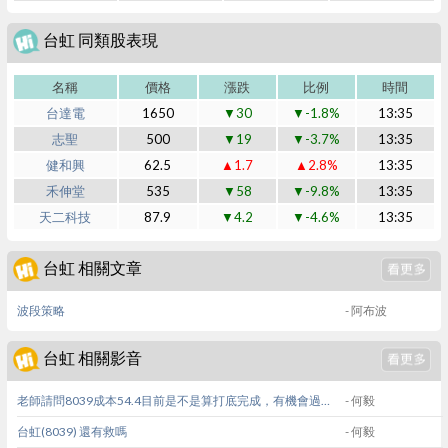
台虹 同類股表現
名稱
價格
漲跌
比例
時間
台達電
1650
▼30
▼-1.8%
13:35
志聖
500
▼19
▼-3.7%
13:35
健和興
62.5
▲1.7
▲2.8%
13:35
禾伸堂
535
▼58
▼-9.8%
13:35
天二科技
87.9
▼4.2
▼-4.6%
13:35
台虹 相關文章
波段策略
- 阿布波
台虹 相關影音
老師請問8039成本54.4目前是不是算打底完成，有機會過前高嗎，謝謝
- 何毅
台虹(8039) 還有救嗎
- 何毅