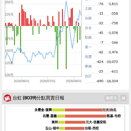
250元
-76
-1,811
土銀
-15
-358
225元
台銀
-32
-758
200元
台企
-45
-1,078
彰銀
175元
-7
-166
第一
150元
-62
-1,476
兆豐
-424
-10,073
125元
華南
-25
-611
100元
合計
-690
-16,334
2026/06/01
2026/07/01
2026/08/01
台虹 (8039)分點買賣日報
永豐金-復興
永豐金-復興
元大-台北
元大-台北
兆豐-嘉義
兆豐-嘉義
凱基-市府
凱基-市府
美林
美林
元大-信義安和
元大-信義安和
-45k
玉山-城中
玉山-城中
台新-西松
台新-西松