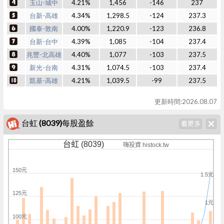
玉山-城中
4.21%
1,456
-146
237
台新-高雄
4.34%
1,298.5
-124
237.3
國泰-敦南
4.00%
1,220.9
-123
236.8
台新-台中
4.39%
1,085
-104
237.4
兆豐-北高雄
4.40%
1,077
-103
237.5
新光-台南
4.31%
1,074.5
-103
237.4
凱基-高雄
4.21%
1,039.5
-99
237.5
更新時間:2026.08.07
台虹 (8039)每股盈餘
台虹 (8039)
嗨投資 histock.tw
150元
1.5元
125元
1元
100元