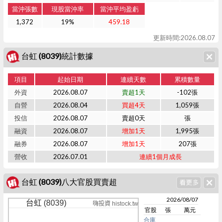
當沖張數
現股當沖率
當沖平均盈虧
1,372
19%
459.18
更新時間:2026.08.07
台虹 (8039)統計數據
項目
起始日期
連續天數
累積數量
外資
2026.08.07
賣超1天
-102張
自營
2026.08.04
買超4天
1,059張
投信
2026.08.07
賣超0天
張
融資
2026.08.07
增加1天
1,995張
融券
2026.08.07
增加1天
207張
營收
2026.07.01
連續1個月成長
台虹 (8039)八大官股買賣超
2026/08/07
台虹 (8039)
嗨投資 histock.tw
官股
張
萬元
合庫