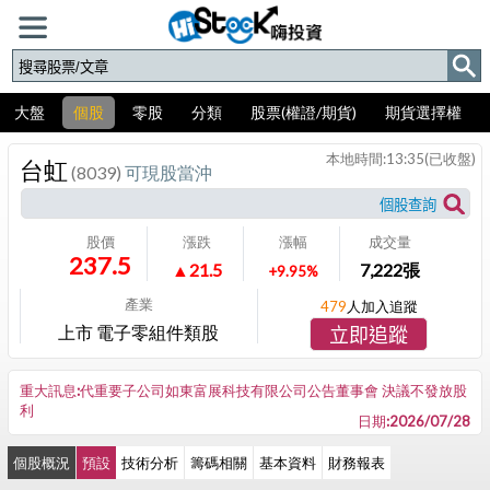
大盤
個股
零股
分類
股票(權證/期貨)
期貨選擇權
本地時間:
13:35
(已收盤)
台虹
(8039)
可現股當沖
股價
漲跌
漲幅
成交量
237.5
▲21.5
7,222
張
+9.95%
產業
479
人加入追蹤
上市 電子零組件類股
立即追蹤
重大訊息:代重要子公司如東富展科技有限公司公告董事會 決議不發放股
利
日期:2026/07/28
個股概況
預設
技術分析
籌碼相關
基本資料
財務報表