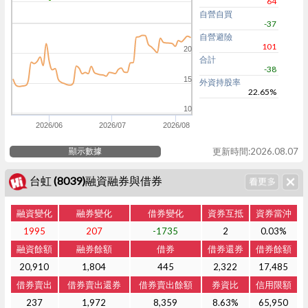
64
自營自買
-37
自營避險
101
20
合計
-38
15
外資持股率
22.65%
10
2026/06
2026/07
2026/08
顯示數據
更新時間:2026.08.07
台虹 (8039)融資融券與借券
融資變化
融券變化
借券變化
資券互抵
資券當沖
1995
207
-1735
2
0.03%
融資餘額
融券餘額
借券
借券還券
借券餘額
20,910
1,804
445
2,322
17,485
借券賣出
借券賣出還券
借券賣出餘額
券資比
信用限額
237
1,972
8,359
8.63%
65,950