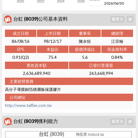
2020
2022
2024
2026
2026/06/30
台虹 (8039)公司基本資料
成立日期
上市日期
董事長
總經理
86/08/16
98/12/17
陳永恒
江宗翰
EPS
本益比
股價淨值比
現金殖利率
0.91(Q2)
75.4
5.6
0.84%
實收資本額
已發行普通股
2,636,689,940
263,668,994
主要經營業務
高分子薄膜銅箔積層板保護膠片
公司網址
http://www.taiflex.com.tw
台虹 (8039)獲利能力
台虹 (8039)
嗨投資 histock.tw