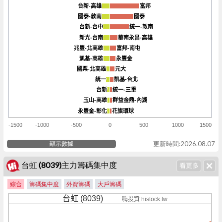
台新-高雄
台新-高雄
富邦
富邦
國泰-敦南
國泰-敦南
國泰
國泰
台新-台中
台新-台中
統一-敦南
統一-敦南
新光-台南
新光-台南
華南永昌-高雄
華南永昌-高雄
兆豐-北高雄
兆豐-北高雄
富邦-南屯
富邦-南屯
凱基-高雄
凱基-高雄
永豐金
永豐金
國票-北高雄
國票-北高雄
元大
元大
統一
統一
凱基-台北
凱基-台北
台新
台新
統一-三重
統一-三重
玉山-高雄
玉山-高雄
群益金鼎-內湖
群益金鼎-內湖
永豐金-彰化
永豐金-彰化
花旗環球
花旗環球
-1500
-1000
-500
0
500
1000
1500
顯示數據
更新時間:2026.08.07
台虹 (8039)主力籌碼集中度
綜合
籌碼集中度
外資籌碼
大戶籌碼
台虹 (8039)
嗨投資 histock.tw