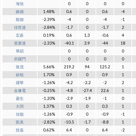
海悅
0
0
0
0
錸德
1.48%
0.6
0
0.6
-4
順德
-2.39%
-4
0
-4
-1
佳世達
-2.84%
-1.7
0
-1.7
2
宏碁
0.19%
0.6
1.3
-0.6
4
英業達
-2.33%
-40.1
3.9
-44
18
華碩
0
0
0
0
所羅門
0
0
0
0
致茂
5.66%
219.2
94
125.2
1
矽統
1.70%
0.9
0
0.9
1
燿華
-1.26%
-4.2
-2.2
-2
2
金像電
-0.25%
-4.8
-27.4
22.6
1
菱生
-1.20%
-2.9
-1.9
-1
0
大同
1.37%
0.3
0
0.3
1
佳能
-1.26%
-0.9
0
-0.9
-1
凱美
-2.82%
-10.5
-1.7
-8.8
1
技嘉
0.62%
6.4
0
6.4
-2