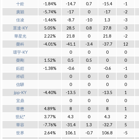
十銓
-1.84%
-14.7
0.7
-15.4
-1
廣穎
-5.74%
-17
0
-17
-2
佳凌
-1.46%
-8.7
-10
1.3
-3
眾達-KY
5.05%
28.5
0.8
27.8
-3
華星光
2.22%
21.8
0
21.8
-2
榮科
-4.01%
-41.1
-3.4
-37.7
12
環宇-KY
0
0
0
0
榮剛
1.52%
0.5
0.5
0
0
鈺鎧
-1.38%
-0.6
0
-0.6
-1
祥碩
0
0
0
0
信驊
0
0
0
0
jpp-KY
-4.40%
-13.5
0
-13.5
1
宜鼎
0
0
0
0
華懋
4.89%
8
0
8
1
世紀*
3.77%
4.3
0
4.3
2
華容
-7.76%
-31.4
1.3
-32.7
5
世界
2.64%
106.1
-0.7
106.8
-5