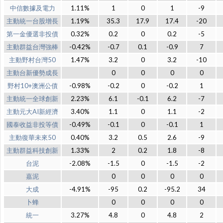
中信數據及電力
1.11%
1
0
1
-9
主動統一台股增長
1.19%
35.3
17.9
17.4
-20
第一金優選非投債
0.32%
0.2
0
0.2
-5
主動群益台灣強棒
-0.42%
-0.7
0.1
-0.9
7
主動野村台灣50
1.47%
3.2
0
3.2
-10
主動台新優勢成長
0
0
0
0
野村10+澳洲公債
-0.98%
-0.2
0
-0.2
1
主動統一全球創新
2.23%
6.1
-0.1
6.2
-7
主動元大AI新經濟
3.40%
1.1
0
1.1
-2
國泰收益非投等債
-0.49%
-0.1
0
-0.1
1
主動復華未來50
0.40%
3.2
0.5
2.6
-9
主動群益科技創新
1.33%
2
0.2
1.8
-8
台泥
-2.08%
-1.5
0
-1.5
-2
嘉泥
0
0
0
0
大成
-4.91%
-95
0.2
-95.2
34
卜蜂
0
0
0
0
統一
3.27%
4.8
0
4.8
2