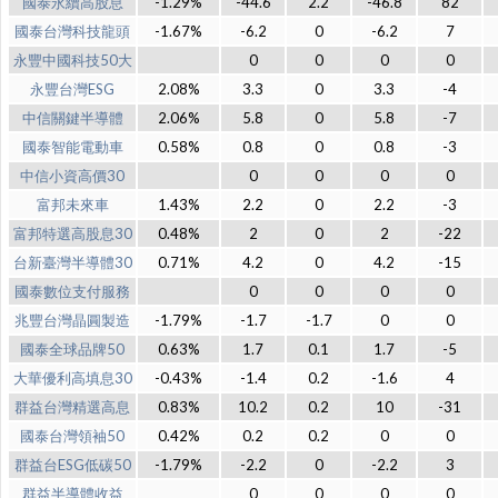
國泰永續高股息
-1.29%
-44.6
2.2
-46.8
82
國泰台灣科技龍頭
-1.67%
-6.2
0
-6.2
7
永豐中國科技50大
0
0
0
0
永豐台灣ESG
2.08%
3.3
0
3.3
-4
中信關鍵半導體
2.06%
5.8
0
5.8
-7
國泰智能電動車
0.58%
0.8
0
0.8
-3
中信小資高價30
0
0
0
0
富邦未來車
1.43%
2.2
0
2.2
-3
富邦特選高股息30
0.48%
2
0
2
-22
台新臺灣半導體30
0.71%
4.2
0
4.2
-15
國泰數位支付服務
0
0
0
0
兆豐台灣晶圓製造
-1.79%
-1.7
-1.7
0
0
國泰全球品牌50
0.63%
1.7
0.1
1.7
-5
大華優利高填息30
-0.43%
-1.4
0.2
-1.6
4
群益台灣精選高息
0.83%
10.2
0.2
10
-31
國泰台灣領袖50
0.42%
0.2
0.2
0
0
群益台ESG低碳50
-1.79%
-2.2
0
-2.2
3
群益半導體收益
0
0
0
0