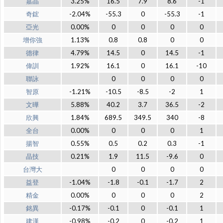
嘉晶
3.25%
16.5
7.9
8.6
-1
奇鋐
-2.04%
-55.3
0
-55.3
-1
亞光
0.00%
0
0
0
0
增你強
1.13%
0.8
0.8
0
0
德律
4.79%
14.5
0
14.5
-1
偉訓
1.92%
16.1
0
16.1
-10
聯詠
0
0
0
0
智原
-1.21%
-10.5
-8.5
-2
1
文曄
5.88%
40.2
3.7
36.5
-2
欣興
1.84%
689.5
349.5
340
-8
全台
0.00%
0
0
0
1
揚智
0.55%
0.5
0.2
0.3
-1
晶技
0.21%
1.9
11.5
-9.6
0
台灣大
0
0
0
0
益登
-1.04%
-1.8
-0.1
-1.7
2
精金
0.00%
0
0
0
2
銘異
-0.17%
-0.1
0
-0.1
1
建漢
-0.98%
-0.2
0
-0.2
1