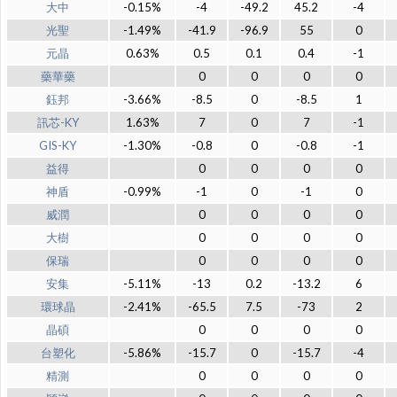
大中
-0.15%
-4
-49.2
45.2
-4
光聖
-1.49%
-41.9
-96.9
55
0
元晶
0.63%
0.5
0.1
0.4
-1
藥華藥
0
0
0
0
鈺邦
-3.66%
-8.5
0
-8.5
1
訊芯-KY
1.63%
7
0
7
-1
GIS-KY
-1.30%
-0.8
0
-0.8
-1
益得
0
0
0
0
神盾
-0.99%
-1
0
-1
0
威潤
0
0
0
0
大樹
0
0
0
0
保瑞
0
0
0
0
安集
-5.11%
-13
0.2
-13.2
6
環球晶
-2.41%
-65.5
7.5
-73
2
晶碩
0
0
0
0
台塑化
-5.86%
-15.7
0
-15.7
-4
精測
0
0
0
0