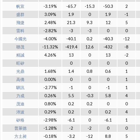
帆宣
-3.19%
-65.7
-15.3
-50.3
2
盛群
3.09%
1.9
0
1.9
-1
飛捷
2.48%
21.3
9.3
12
5
雷科
-2.82%
-3
-3
0
0
今國光
-4.00%
-40.1
0.2
-40.3
-12
聯茂
-11.32%
-419.4
12.6
-432
-8
精誠
4.26%
13
0
13
-2
旺矽
0
0
0
0
光鼎
1.68%
1.4
0.8
0.6
1
高僑
0.00%
0
0
0
1
驊訊
-2.77%
-1
0
-1
1
力成
0.26%
5.5
-0.3
5.8
4
茂迪
0.80%
0.2
0.2
0
0
沛波
0.29%
0.2
0
0.2
4
矽格
-2.98%
-6.1
0
-6.1
1
普萊德
-1.28%
-2
-2
0
0
方土昶
-0.18%
-3.2
-12
8.8
5