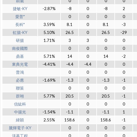
穎崴
0
0
0
0
捷敏-KY
-2.87%
-8
0
-8
2
愛普*
0
0
0
0
長科*
3.59%
8.1
0
8.1
-3
虹揚-KY
5.10%
26.5
0
26.5
-29
研揚
1.71%
3
3
0
0
南俊國際
0
0
0
0
鼎基
5.71%
14
0
14
-2
東典光電
-4.41%
-4.4
-4.4
0
0
普鴻
0
0
0
0
必應
-1.69%
-1.3
0
-1.3
-1
聯策
0
0
0
0
群翊
5.77%
20.5
0
20.5
-1
信紘科
0
0
0
0
中揚光
-1.54%
-1.1
0
-1.1
1
緯穎
2.55%
158.6
0
158.6
-1
騰輝電子-KY
0
0
0
0
洋基工程
0
0
0
0