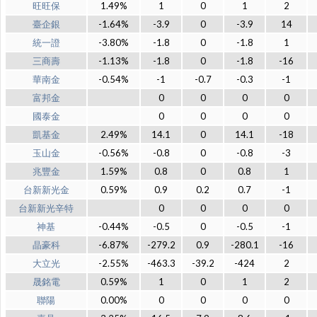
旺旺保
1.49%
1
0
1
2
臺企銀
-1.64%
-3.9
0
-3.9
14
統一證
-3.80%
-1.8
0
-1.8
1
三商壽
-1.13%
-1.8
0
-1.8
-16
華南金
-0.54%
-1
-0.7
-0.3
-1
富邦金
0
0
0
0
國泰金
0
0
0
0
凱基金
2.49%
14.1
0
14.1
-18
玉山金
-0.56%
-0.8
0
-0.8
-3
兆豐金
1.59%
0.8
0
0.8
1
台新新光金
0.59%
0.9
0.2
0.7
-1
台新新光辛特
0
0
0
0
神基
-0.44%
-0.5
0
-0.5
-1
晶豪科
-6.87%
-279.2
0.9
-280.1
-16
大立光
-2.55%
-463.3
-39.2
-424
2
晟銘電
0.59%
1
0
1
2
聯陽
0.00%
0
0
0
0