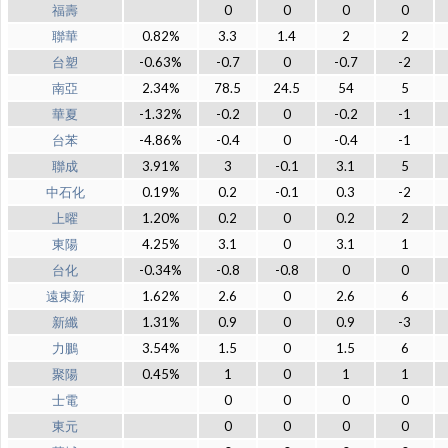
福壽
0
0
0
0
聯華
0.82%
3.3
1.4
2
2
台塑
-0.63%
-0.7
0
-0.7
-2
南亞
2.34%
78.5
24.5
54
5
華夏
-1.32%
-0.2
0
-0.2
-1
台苯
-4.86%
-0.4
0
-0.4
-1
聯成
3.91%
3
-0.1
3.1
5
中石化
0.19%
0.2
-0.1
0.3
-2
上曜
1.20%
0.2
0
0.2
2
東陽
4.25%
3.1
0
3.1
1
台化
-0.34%
-0.8
-0.8
0
0
遠東新
1.62%
2.6
0
2.6
6
新纖
1.31%
0.9
0
0.9
-3
力鵬
3.54%
1.5
0
1.5
6
聚陽
0.45%
1
0
1
1
士電
0
0
0
0
東元
0
0
0
0