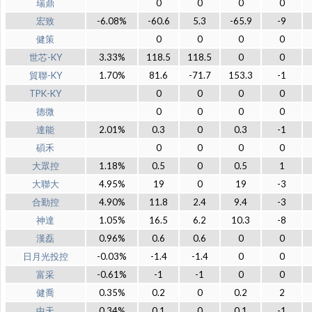
瑞鼎
0
0
0
0
宏致
-6.08%
-60.6
5.3
-65.9
-9
健策
0
0
0
0
世芯-KY
3.33%
118.5
118.5
0
0
貿聯-KY
1.70%
81.6
-71.7
153.3
-1
TPK-KY
0
0
0
0
德微
0
0
0
0
達能
2.01%
0.3
0
0.3
-1
碩禾
0
0
0
0
大眾控
1.18%
0.5
0
0.5
1
大聯大
4.95%
19
0
19
-3
合勤控
4.90%
11.8
2.4
9.4
-3
神達
1.05%
16.5
6.2
10.3
-8
漢磊
0.96%
0.6
0.6
0
0
日月光投控
-0.03%
-1.4
-1.4
0
0
富采
-0.61%
-1
-1
0
0
健喬
0.35%
0.2
0
0.2
2
中天
0.34%
0.1
0
0.1
-1