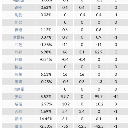
福邦證
-1.06%
-0.1
0
-0.1
1
創惟
0.63%
0.6
0.6
0
0
彩晶
0.03%
0
-0.4
0.4
-1
新普
0
0
0
0
廣運
1.12%
0.6
0
0.6
1
富爾特
3.37%
0.9
0
0.9
-1
亞翔
-1.35%
-11
0
-11
0
頎邦
6.98%
66
3.1
62.9
-5
鈞寶
-0.24%
-0.4
-0.4
0
0
捷波
0
0
0
0
凌華
6.11%
16
16
0
0
宏齊
-0.25%
-0.5
0.8
-1.3
0
信昌電
0
0
0
0
安碁
5.52%
99.7
0
99.7
-42
瑞儀
-2.99%
-10.2
0
-10.2
3
合晶
1.69%
3.4
3.4
0
-1
新潤
14.45%
6.1
0
6.1
-1
萬潤
-2.53%
-55
-12.5
-42.5
-1