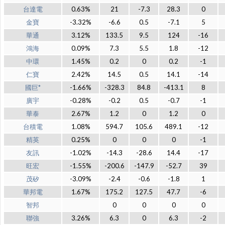
台達電
0.63%
21
-7.3
28.3
0
金寶
-3.32%
-6.6
0.5
-7.1
5
華通
3.12%
133.5
9.5
124
-16
鴻海
0.09%
7.3
5.5
1.8
-12
中環
1.45%
0.2
0
0.2
-1
仁寶
2.42%
14.5
0.5
14.1
-14
國巨*
-1.66%
-328.3
84.8
-413.1
8
廣宇
-0.28%
-0.2
0.5
-0.7
-1
華泰
2.67%
1.2
0
1.2
0
台積電
1.08%
594.7
105.6
489.1
-12
精英
0.25%
0
0
0
-1
友訊
-1.02%
-14.3
-28.6
14.4
-17
旺宏
-1.55%
-200.6
-147.9
-52.7
39
茂矽
-3.09%
-2.4
-0.6
-1.8
1
華邦電
1.67%
175.2
127.5
47.7
-6
智邦
0
0
0
0
聯強
3.26%
6.3
0
6.3
-2