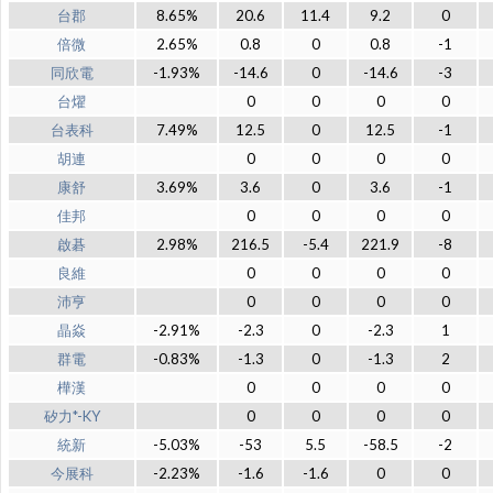
台郡
8.65%
20.6
11.4
9.2
0
倍微
2.65%
0.8
0
0.8
-1
同欣電
-1.93%
-14.6
0
-14.6
-3
台燿
0
0
0
0
台表科
7.49%
12.5
0
12.5
-1
胡連
0
0
0
0
康舒
3.69%
3.6
0
3.6
-1
佳邦
0
0
0
0
啟碁
2.98%
216.5
-5.4
221.9
-8
良維
0
0
0
0
沛亨
0
0
0
0
晶焱
-2.91%
-2.3
0
-2.3
1
群電
-0.83%
-1.3
0
-1.3
2
樺漢
0
0
0
0
矽力*-KY
0
0
0
0
統新
-5.03%
-53
5.5
-58.5
-2
今展科
-2.23%
-1.6
-1.6
0
0