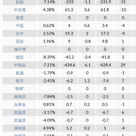
鈺創
-7.14%
-233
-1.1
-231.9
-31
中光電
4.38%
65.3
3.6
61.8
-10
青雲
0
0
0
0
中磊
0.62%
4
0.6
3.4
-4
台半
2.52%
19.3
2
17.3
-4
高技
1.96%
9
-0.8
9.8
1
瀚宇博
0
0
0
0
德宏
-8.39%
-45.2
-3.4
-41.8
3
中美晶
-7.21%
-434.6
-6.1
-428.4
29
凱崴
-1.79%
-0.9
0
-0.9
-1
順天
-2.45%
-6.2
1.2
-7.4
7
聖暉*
0
0
0
0
致和證
-7.84%
-2.5
0
-2.5
1
合庫金
0.81%
0.7
0.2
0.5
-1
群益證
-3.17%
-6.7
0
-6.7
6
宏遠證
-4.09%
-0.7
0
-0.7
1
康和證
4.94%
5.2
0.2
5
-4