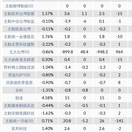
主動聯博動能50
0
0
0
0
主動富邦台灣龍耀
1.57%
3.6
1.1
2.5
-15
主動中信台灣收益
-0.10%
-5.9
-6
0.1
-1
主動凱基台灣
-0.11%
-0.2
0
-0.2
5
主動第一金優股息
1.76%
1.8
0
1.8
-10
主動永豐科技趨勢
-2.22%
-0.2
0
-0.2
1
元大台灣50
-0.86%
-899.8
48.4
-948.3
964
元大納斯達克精選
0.30%
0.4
0
0.4
-15
野村稀土關鍵資源
-1.04%
-1.4
-0.2
-1.3
-2
群益S&P500
-0.80%
-0.2
0
-0.2
2
貝萊德世界股票
-0.90%
-0.7
0
-0.7
8
全科
-1.35%
-0.8
-0.8
0
0
順達
4.58%
15
0
15
0
主動國泰動能高息
-0.44%
-0.6
-0.5
-0.1
1
主動安聯美國科技
-1.62%
-0.3
0
-0.3
2
主動統一升級50
0.71%
20.8
-5.2
26
-141
富邦科技
1.40%
2.6
0
2.6
-2