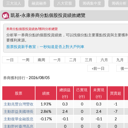
三大法人
融資融券
八大官股
籌碼集中度
籌碼分析
凱基-永康券商分點個股投資績效總覽
券商分點個股投資績效/獲利分析總覽
分析單一券商分點的個股投資績效，可以找個分點主要重點投資與主要獲
要獲利來源。
股票投資新手教室：
一秒知道是否上對大戶列車
一日
一周
兩周
一月
二月
三月
六月
九月
«前一日
後一
券商獲利排行 - 2026/08/05
總損益
己實現
未實現
股票
績效
買賣超
(仟)
(仟)
(仟)
主動兆豐台灣豐收
1.93%
0.3
0
0.3
-1
主動群益美國增長
2.86%
2.4
0
2.4
-7
主動復華金融股息
-0.17%
-0.1
0
-0.1
2
主動野村臺灣高息
0
0
0
0