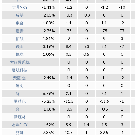
太景*-KY
-1.41%
-1.2
0
-1.2
-10
瑞基
-2.05%
-0.3
-0.3
0
0
東台
1.88%
1.1
0
1.1
-2
慶騰
-2.75%
-75
0
-75
77
拓凱
1.81%
9
0
9
3
晟田
3.19%
8.4
5.3
3.1
-2
氣立
1.06%
0.5
0.5
0
0
大銀微系統
0
0
0
0
達航科技
0
0
0
0
聚恆-創
-2.49%
-1.4
0
-1.4
-2
達明
0
0
0
0
磐亞
6.79%
2.1
0
2.1
1
國精化
-5.25%
-11.5
0
-11.5
-1
合一
-1.08%
-0.5
0
-0.5
1
新應材
0
0
0
0
材料*-KY
1.52%
5.9
1.4
4.5
3
雙鍵
7.35%
40.5
1
39.5
-1