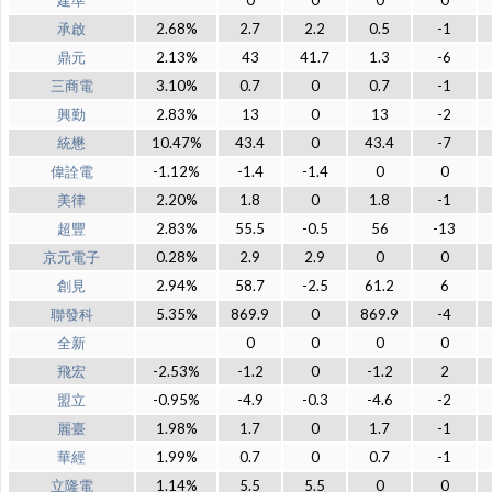
建準
0
0
0
0
承啟
2.68%
2.7
2.2
0.5
-1
鼎元
2.13%
43
41.7
1.3
-6
三商電
3.10%
0.7
0
0.7
-1
興勤
2.83%
13
0
13
-2
統懋
10.47%
43.4
0
43.4
-7
偉詮電
-1.12%
-1.4
-1.4
0
0
美律
2.20%
1.8
0
1.8
-1
超豐
2.83%
55.5
-0.5
56
-13
京元電子
0.28%
2.9
2.9
0
0
創見
2.94%
58.7
-2.5
61.2
6
聯發科
5.35%
869.9
0
869.9
-4
全新
0
0
0
0
飛宏
-2.53%
-1.2
0
-1.2
2
盟立
-0.95%
-4.9
-0.3
-4.6
-2
麗臺
1.98%
1.7
0
1.7
-1
華經
1.99%
0.7
0
0.7
-1
立隆電
1.14%
5.5
5.5
0
0