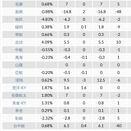
長榮
0.68%
7
0
7
5
新興
-0.88%
-14.8
2
-16.8
-48
裕民
-4.83%
-6.2
0
-6.2
-2
陽明
0.38%
1.9
0.1
1.8
-9
華航
0.66%
0.3
0
0.3
-2
志信
4.09%
5.5
0
5.5
10
中航
-0.55%
-0.3
0
-0.3
-1
萬海
-0.23%
-0.4
-0.1
-0.3
1
山隆
0
0
0
0
亞航
-0.20%
-0.1
-0.1
0
0
漢翔
0.62%
9.5
-3
12.5
-6
慧洋-KY
1.87%
1.6
1.6
0
0
長榮航太
1.80%
7
0
7
-2
美食-KY
1.31%
0.8
0
0.8
1
寒舍
0.29%
0.1
0
0.1
1
彰銀
-2.32%
-2.8
0
-2.8
5
台中銀
0.68%
6.5
0.4
6.1
-40