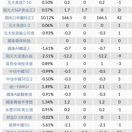
元大美債7-10
0.50%
0.2
0
0.2
-1
期元大S&P黃金正2
0.57%
1.7
1.7
0
0
期街口布蘭特正2
10.12%
166.5
0
166.5
42
元大美債1-3
0.06%
0
0
0
1
元大投資級公司債
-0.93%
-0.3
0
-0.3
1
國泰臺韓科技
0
0
0
0
國泰AI機器人
-1.61%
-0.7
0
-0.7
1
期元大道瓊白銀
-2.51%
-12.2
0
-12.2
-9
富邦全球投等債
0.89%
1
0
1
-3
中信中國50
-0.99%
-0.5
0
-0.5
2
中信中國50正2
-0.50%
-0.3
0
-0.3
5
統一FANG+
1.49%
2.1
0
2.1
-1
國泰A級醫療債
-0.91%
-0.3
0
-0.3
1
國泰費城半導體
1.34%
1.2
0
1.2
0
永豐20年美公債
0.95%
0.2
0
0.2
-1
群益0-1年美債
-0.02%
0
0
0
1
復華中國5G
-5.65%
-2.1
0
-2.1
-1