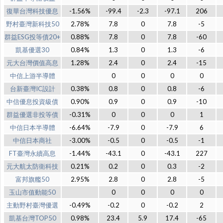
復華台灣科技優息
-1.56%
-99.4
-2.3
-97.1
206
野村臺灣新科技50
2.78%
7.8
0
7.8
-5
群益ESG投等債20+
0.88%
7.8
0
7.8
-60
凱基優選30
0.84%
1.3
0
1.3
-6
元大台灣價值高息
1.28%
2.4
0
2.4
-15
中信上游半導體
0
0
0
0
台新臺灣IC設計
0.38%
0.8
0
0.8
-6
中信優息投資級債
0.90%
0.9
0
0.9
-10
群益優選非投等債
-0.31%
0
0
0
1
中信日本半導體
-6.64%
-7.9
0
-7.9
6
中信日本商社
-3.00%
-0.5
0
-0.5
-1
FT臺灣永續高息
-1.44%
-43.1
0
-43.1
227
元大航太防衛科技
0.21%
0.2
0
0.3
-2
富邦旗艦50
2.95%
2.8
0
2.8
-5
玉山市值動能50
0
0
0
0
主動野村臺灣優選
-0.49%
-0.2
0
-0.2
2
凱基台灣TOP50
0.98%
23.4
5.9
17.4
-65