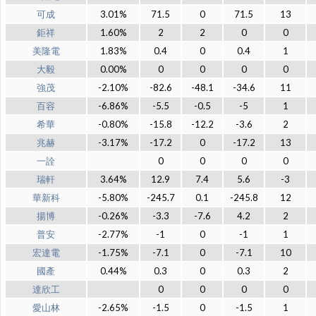
可成
3.01%
71.5
0
71.5
13
鉅祥
1.60%
2
2
0
0
美隆電
1.83%
0.4
0
0.4
1
大毅
0.00%
0
0
0
0
強茂
-2.10%
-82.6
-48.1
-34.6
11
百容
-6.86%
-5.5
-0.5
-5
1
希華
-0.80%
-15.8
-12.2
-3.6
2
兆赫
-3.17%
-17.2
0
-17.2
13
一詮
0
0
0
0
瑞軒
3.64%
12.9
7.4
5.6
-3
華新科
-5.80%
-245.7
0.1
-245.8
12
揚博
-0.26%
-3.3
-7.6
4.2
2
普安
-2.77%
-1
0
-1
1
宏達電
-1.75%
-7.1
0
-7.1
10
國產
0.44%
0.3
0
0.3
2
達欣工
0
0
0
0
愛山林
-2.65%
-1.5
0
-1.5
1