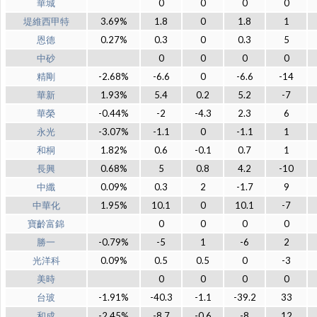
華城
0
0
0
0
堤維西甲特
3.69%
1.8
0
1.8
1
恩德
0.27%
0.3
0
0.3
5
中砂
0
0
0
0
精剛
-2.68%
-6.6
0
-6.6
-14
華新
1.93%
5.4
0.2
5.2
-7
華榮
-0.44%
-2
-4.3
2.3
6
永光
-3.07%
-1.1
0
-1.1
1
和桐
1.82%
0.6
-0.1
0.7
1
長興
0.68%
5
0.8
4.2
-10
中纖
0.09%
0.3
2
-1.7
9
中華化
1.95%
10.1
0
10.1
-7
寶齡富錦
0
0
0
0
勝一
-0.79%
-5
1
-6
2
光洋科
0.09%
0.5
0.5
0
-3
美時
0
0
0
0
台玻
-1.91%
-40.3
-1.1
-39.2
33
和成
-2.45%
-8.7
-0.6
-8
12