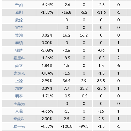
千如
-5.94%
-2.6
0
-2.6
0
威剛
-1.37%
-16.8
-5.2
-11.6
-1
欣銓
0
0
0
0
宜特
0
0
0
0
雙鴻
0.82%
16.2
16.2
0
0
泰碩
0.00%
0
0
0
1
律勝
-3.08%
-0.6
0
-0.6
1
臺慶科
-1.36%
-8.5
0
-8.5
2
尚立
1.84%
1.5
0
1.5
-5
先進光
-0.84%
-1.5
0
-1.5
1
上詮
2.99%
36.4
2.9
33.5
0
精材
0.39%
7.7
33.2
-25.6
1
明泰
-1.71%
-0.5
-0.5
0
0
玉晶光
0
0
0
0
京鼎
-4.65%
-15
0
-15
1
奇鈦科
2.30%
2.5
0
2.5
1
聯一光
-4.57%
-100.8
-99.3
-1.5
-1