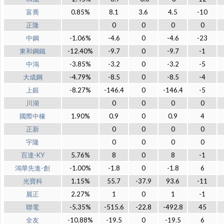
富喬
0.85%
8.1
3.6
4.5
-10
正隆
0
0
0
0
中鋼
-1.06%
-4.6
0
-4.6
-23
東和鋼鐵
-12.40%
-9.7
0
-9.7
-1
中鴻
-3.85%
-3.2
0
-3.2
-5
大成鋼
-4.79%
-8.5
0
-8.5
-4
上銀
-8.27%
-146.4
0
-146.4
-5
川湖
0
0
0
0
國際中橡
1.90%
0.9
0
0.9
4
正新
0
0
0
0
宇隆
0
0
0
0
百達-KY
5.76%
8
0
8
-1
鴻華先進-創
-1.00%
-1.8
0
-1.8
6
光寶科
1.15%
55.7
-37.9
93.6
-11
麗正
2.27%
1
0
1
-1
聯電
-5.35%
-515.6
-22.8
-492.8
45
全友
-10.88%
-19.5
0
-19.5
6