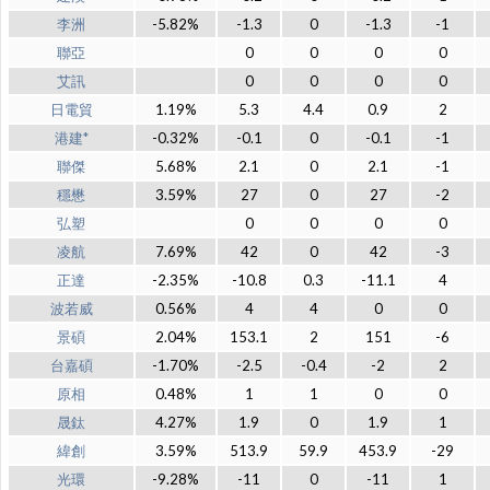
李洲
-5.82%
-1.3
0
-1.3
-1
聯亞
0
0
0
0
艾訊
0
0
0
0
日電貿
1.19%
5.3
4.4
0.9
2
港建*
-0.32%
-0.1
0
-0.1
-1
聯傑
5.68%
2.1
0
2.1
-1
穩懋
3.59%
27
0
27
-2
弘塑
0
0
0
0
凌航
7.69%
42
0
42
-3
正達
-2.35%
-10.8
0.3
-11.1
4
波若威
0.56%
4
4
0
0
景碩
2.04%
153.1
2
151
-6
台嘉碩
-1.70%
-2.5
-0.4
-2
2
原相
0.48%
1
1
0
0
晟鈦
4.27%
1.9
0
1.9
1
緯創
3.59%
513.9
59.9
453.9
-29
光環
-9.28%
-11
0
-11
1