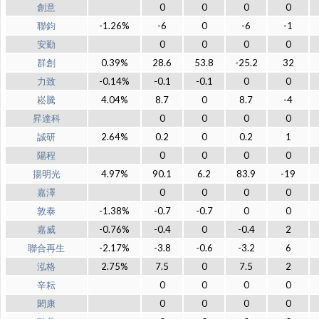
創意
0
0
0
0
聯鈞
-1.26%
-6
0
-6
-1
安勤
0
0
0
0
群創
0.39%
28.6
53.8
-25.2
32
力致
-0.14%
-0.1
-0.1
0
0
崧騰
4.04%
8.7
0
8.7
-4
昇達科
0
0
0
0
誠研
2.64%
0.2
0
0.2
1
陽程
0
0
0
0
揚明光
4.97%
90.1
6.2
83.9
-19
嘉澤
0
0
0
0
敦泰
-1.38%
-0.7
-0.7
0
0
嘉威
-0.76%
-0.4
0
-0.4
2
聯合再生
-2.17%
-3.8
-0.6
-3.2
6
泓格
2.75%
7.5
0
7.5
2
辛耘
0
0
0
0
閎康
0
0
0
0