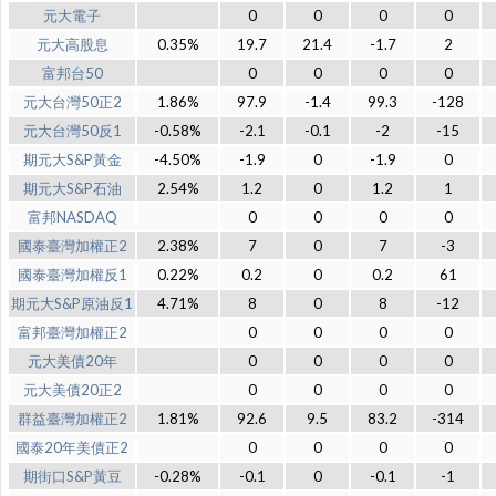
元大電子
0
0
0
0
元大高股息
0.35%
19.7
21.4
-1.7
2
富邦台50
0
0
0
0
元大台灣50正2
1.86%
97.9
-1.4
99.3
-128
元大台灣50反1
-0.58%
-2.1
-0.1
-2
-15
期元大S&P黃金
-4.50%
-1.9
0
-1.9
0
期元大S&P石油
2.54%
1.2
0
1.2
1
富邦NASDAQ
0
0
0
0
國泰臺灣加權正2
2.38%
7
0
7
-3
國泰臺灣加權反1
0.22%
0.2
0
0.2
61
期元大S&P原油反1
4.71%
8
0
8
-12
富邦臺灣加權正2
0
0
0
0
元大美債20年
0
0
0
0
元大美債20正2
0
0
0
0
群益臺灣加權正2
1.81%
92.6
9.5
83.2
-314
國泰20年美債正2
0
0
0
0
期街口S&P黃豆
-0.28%
-0.1
0
-0.1
-1