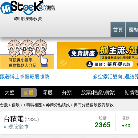
聰明快樂學投資
首頁
國
跟著博士掌握飆股趨勢
多空靈活雙向_週結
大盤
個股
零股
分類
股票(權證/期貨)
期貨
台股 » 個股 » » 籌碼相關 » 券商分點績效 »
券商分點個股投資績效
台積電
股價
漲跌
(2330)
2365
▼40
可現股當沖