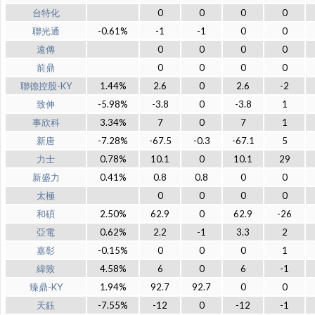
台特化
0
0
0
0
聯光通
-0.61%
-1
-1
0
0
遠傳
0
0
0
0
前鼎
0
0
0
0
聯德控股-KY
1.44%
2.6
0
2.6
-2
致伸
-5.98%
-3.8
0
-3.8
1
事欣科
3.34%
7
0
7
1
新唐
-7.28%
-67.5
-0.3
-67.1
5
力士
0.78%
10.1
0
10.1
29
新盛力
0.41%
0.8
0.8
0
0
太極
0
0
0
0
和碩
2.50%
62.9
0
62.9
-26
亞電
0.62%
2.2
-1
3.3
2
嘉彰
-0.15%
0
0
0
1
緯致
4.58%
6
0
6
-1
臻鼎-KY
1.94%
92.7
92.7
0
0
天鈺
-7.55%
-12
0
-12
-1