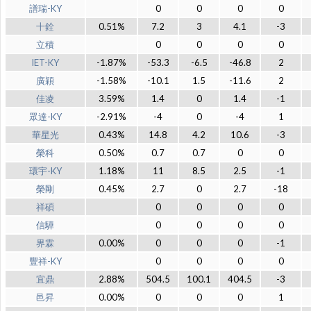
譜瑞-KY
0
0
0
0
十銓
0.51%
7.2
3
4.1
-3
立積
0
0
0
0
IET-KY
-1.87%
-53.3
-6.5
-46.8
2
廣穎
-1.58%
-10.1
1.5
-11.6
2
佳凌
3.59%
1.4
0
1.4
-1
眾達-KY
-2.91%
-4
0
-4
1
華星光
0.43%
14.8
4.2
10.6
-3
榮科
0.50%
0.7
0.7
0
0
環宇-KY
1.18%
11
8.5
2.5
-1
榮剛
0.45%
2.7
0
2.7
-18
祥碩
0
0
0
0
信驊
0
0
0
0
界霖
0.00%
0
0
0
-1
豐祥-KY
0
0
0
0
宜鼎
2.88%
504.5
100.1
404.5
-3
邑昇
0.00%
0
0
0
1