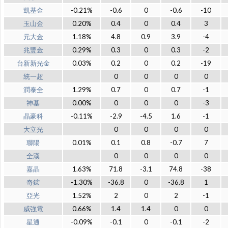
凱基金
-0.21%
-0.6
0
-0.6
-10
玉山金
0.20%
0.4
0
0.4
3
元大金
1.18%
4.8
0.9
3.9
-4
兆豐金
0.29%
0.3
0
0.3
-2
台新新光金
0.03%
0.2
0
0.2
-19
統一超
0
0
0
0
潤泰全
1.29%
0.7
0
0.7
-1
神基
0.00%
0
0
0
-3
晶豪科
-0.11%
-2.9
-4.5
1.6
-1
大立光
0
0
0
0
聯陽
0.01%
0.1
0.8
-0.7
7
全漢
0
0
0
0
嘉晶
1.63%
71.8
-3.1
74.8
-38
奇鋐
-1.30%
-36.8
0
-36.8
1
亞光
1.52%
2
0
2
-1
威強電
0.66%
1.4
1.4
0
0
星通
-0.09%
-0.1
0
-0.1
-2