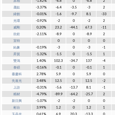
原相
-1.62%
-6.8
0
-6.8
2
晟鈦
-3.37%
-6.4
-3.5
-3
2
緯創
-0.01%
-1.6
-9.7
8.1
-33
光環
-0.92%
-2
0
-2
2
威剛
0.20%
23.2
-44.1
67.3
-11
欣銓
-2.11%
-8.9
0
-8.9
2
宜特
0
0
0
0
鈊象
-0.19%
-3
0
-3
-1
昇貿
-1.32%
-1.5
0
-1.5
1
雙鴻
1.40%
102.3
-34.7
137
-4
泰碩
-0.16%
-0.1
0
-0.1
1
臺慶科
2.78%
5.9
0
5.9
0
先進光
3.48%
12.5
0
12.5
-2
上詮
-0.31%
-5.6
-13.7
8.1
-1
精材
-4.79%
-89.9
-64.2
-25.7
2
新日興
-1.07%
-2
-2
0
0
彬台
3.99%
1.2
0
1.2
1
玉晶光
0.61%
6.9
20.3
-13.3
0