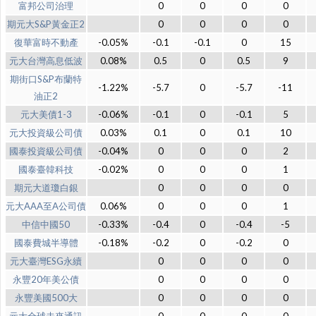
富邦公司治理
0
0
0
0
期元大S&P黃金正2
0
0
0
0
復華富時不動產
-0.05%
-0.1
-0.1
0
15
元大台灣高息低波
0.08%
0.5
0
0.5
9
期街口S&P布蘭特
-1.22%
-5.7
0
-5.7
-11
油正2
元大美債1-3
-0.06%
-0.1
0
-0.1
5
元大投資級公司債
0.03%
0.1
0
0.1
10
國泰投資級公司債
-0.04%
0
0
0
2
國泰臺韓科技
-0.02%
0
0
0
1
期元大道瓊白銀
0
0
0
0
元大AAA至A公司債
0.06%
0
0
0
1
中信中國50
-0.33%
-0.4
0
-0.4
-5
國泰費城半導體
-0.18%
-0.2
0
-0.2
0
元大臺灣ESG永續
0
0
0
0
永豐20年美公債
0
0
0
0
永豐美國500大
0
0
0
0