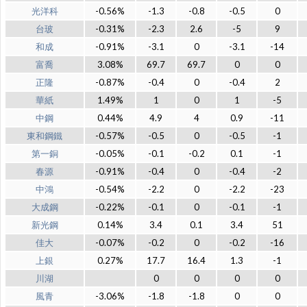
光洋科
-0.56%
-1.3
-0.8
-0.5
0
台玻
-0.31%
-2.3
2.6
-5
9
和成
-0.91%
-3.1
0
-3.1
-14
富喬
3.08%
69.7
69.7
0
0
正隆
-0.87%
-0.4
0
-0.4
2
華紙
1.49%
1
0
1
-5
中鋼
0.44%
4.9
4
0.9
-11
東和鋼鐵
-0.57%
-0.5
0
-0.5
-1
第一銅
-0.05%
-0.1
-0.2
0.1
-1
春源
-0.91%
-0.4
0
-0.4
-2
中鴻
-0.54%
-2.2
0
-2.2
-23
大成鋼
-0.22%
-0.1
0
-0.1
-1
新光鋼
0.14%
3.4
0.1
3.4
51
佳大
-0.07%
-0.2
0
-0.2
-16
上銀
0.27%
17.7
16.4
1.3
-1
川湖
0
0
0
0
風青
-3.06%
-1.8
-1.8
0
0