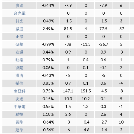
廣達
-0.44%
-7.9
0
-7.9
6
台光電
0
0
0
0
群光
-0.49%
-1.5
0
-1.5
3
威盛
2.49%
81.5
4
77.5
-37
正崴
0
0
0
0
研華
-0.99%
-38
-11.3
-26.7
5
友通
0.44%
0.9
0
0.9
-3
映泰
0.79%
1
0.4
0.6
1
凌陽
0.06%
0
0.1
-0.1
2
漢唐
-0.43%
-5
0
-5
0
輔信
0.85%
0.7
0.1
0.6
-4
南亞科
0.75%
147.1
151.5
-4.5
-8
友達
0.15%
10.3
10.2
0.1
5
中華電
0.55%
1.5
1.3
0.3
-1
精技
1.18%
2.6
0
2.6
4
圓剛
-0.64%
-3
-0.4
-2.7
10
建準
-0.56%
-6
-4.6
-1.4
2