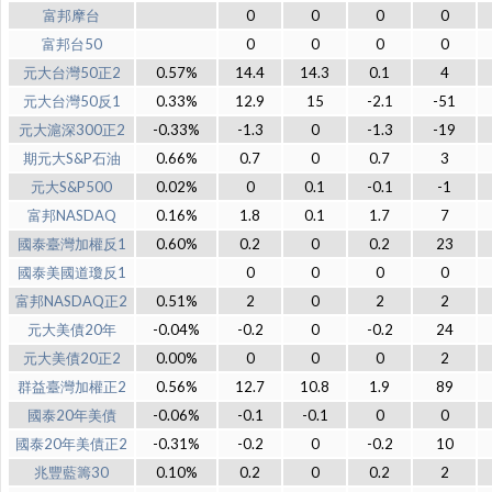
富邦摩台
0
0
0
0
富邦台50
0
0
0
0
元大台灣50正2
0.57%
14.4
14.3
0.1
4
元大台灣50反1
0.33%
12.9
15
-2.1
-51
元大滬深300正2
-0.33%
-1.3
0
-1.3
-19
期元大S&P石油
0.66%
0.7
0
0.7
3
元大S&P500
0.02%
0
0.1
-0.1
-1
富邦NASDAQ
0.16%
1.8
0.1
1.7
7
國泰臺灣加權反1
0.60%
0.2
0
0.2
23
國泰美國道瓊反1
0
0
0
0
富邦NASDAQ正2
0.51%
2
0
2
2
元大美債20年
-0.04%
-0.2
0
-0.2
24
元大美債20正2
0.00%
0
0
0
2
群益臺灣加權正2
0.56%
12.7
10.8
1.9
89
國泰20年美債
-0.06%
-0.1
-0.1
0
0
國泰20年美債正2
-0.31%
-0.2
0
-0.2
10
兆豐藍籌30
0.10%
0.2
0
0.2
2