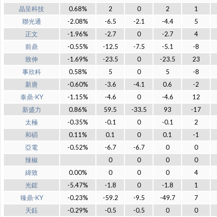
晶呈科技
0.68%
2
0
2
1
聯光通
-2.08%
-6.5
-2.1
-4.4
5
正文
-1.96%
-2.7
0
-2.7
4
前鼎
-0.55%
-12.5
-7.5
-5.1
-8
致伸
-1.69%
-23.5
0
-23.5
23
事欣科
0.58%
5
0
5
-8
新唐
-0.60%
-3.6
-4.1
0.6
-2
泰鼎-KY
-1.15%
-4.6
0
-4.6
12
新盛力
0.86%
59.5
-33.5
93
-17
太極
-0.35%
-0.1
0
-0.1
2
和碩
0.11%
0.1
0
0.1
-1
亞電
-0.52%
-6.7
-6.7
0
0
辣椒
0
0
0
0
緯致
0.00%
0
0
0
4
光鋐
-5.47%
-1.8
0
-1.8
1
臻鼎-KY
-0.23%
-59.2
-9.5
-49.7
7
天鈺
-0.29%
-0.5
-0.5
0
0