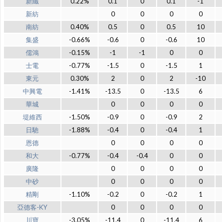
新纖
0.22%
0.1
0
0.1
-1
新紡
0
0
0
0
南紡
0.40%
0.5
0
0.5
10
集盛
-0.66%
-0.6
0
-0.6
10
儒鴻
-0.15%
-1
-1
0
0
士電
-0.77%
-1.5
0
-1.5
1
東元
0.30%
2
0
2
-10
中興電
-1.41%
-13.5
0
-13.5
6
華城
0
0
0
0
堤維西
-1.50%
-0.9
0
-0.9
2
日馳
-1.88%
-0.4
0
-0.4
1
恩德
0
0
0
0
和大
-0.77%
-0.4
-0.4
0
0
廣隆
0
0
0
0
中砂
0
0
0
0
精剛
-1.10%
-0.2
0
-0.2
1
亞德客-KY
0
0
0
0
川寶
-3.05%
-11.4
0
-11.4
6