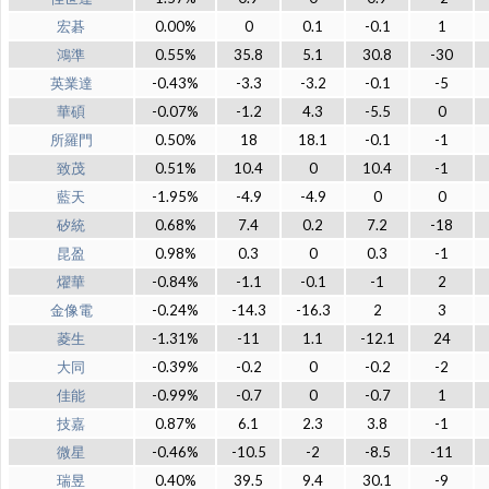
宏碁
0.00%
0
0.1
-0.1
1
鴻準
0.55%
35.8
5.1
30.8
-30
英業達
-0.43%
-3.3
-3.2
-0.1
-5
華碩
-0.07%
-1.2
4.3
-5.5
0
所羅門
0.50%
18
18.1
-0.1
-1
致茂
0.51%
10.4
0
10.4
-1
藍天
-1.95%
-4.9
-4.9
0
0
矽統
0.68%
7.4
0.2
7.2
-18
昆盈
0.98%
0.3
0
0.3
-1
燿華
-0.84%
-1.1
-0.1
-1
2
金像電
-0.24%
-14.3
-16.3
2
3
菱生
-1.31%
-11
1.1
-12.1
24
大同
-0.39%
-0.2
0
-0.2
-2
佳能
-0.99%
-0.7
0
-0.7
1
技嘉
0.87%
6.1
2.3
3.8
-1
微星
-0.46%
-10.5
-2
-8.5
-11
瑞昱
0.40%
39.5
9.4
30.1
-9