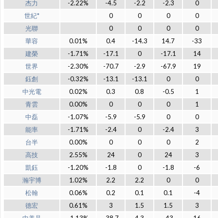
杰力
-2.22%
-4.5
-2.2
-2.3
0
世紀*
0
0
0
0
光聯
0
0
0
0
華容
0.01%
0.4
-14.3
14.7
-33
建榮
-1.71%
-17.1
0
-17.1
14
世界
-2.30%
-70.7
-2.9
-67.9
19
鈺創
-0.32%
-13.1
-13.1
0
0
中光電
0.02%
0.3
0.8
-0.5
1
青雲
0.00%
0
0
0
1
中磊
-1.07%
-5.9
-5.9
0
0
能率
-1.71%
-2.4
0
-2.4
3
台半
0.00%
0
0
0
2
高技
2.55%
24
0
24
3
凱鈺
-1.20%
-1.8
0
-1.8
-6
瀚宇博
1.02%
2.2
2.2
0
0
松翰
0.06%
0.2
0.1
0.1
-4
德宏
0.61%
3
1.5
1.5
3