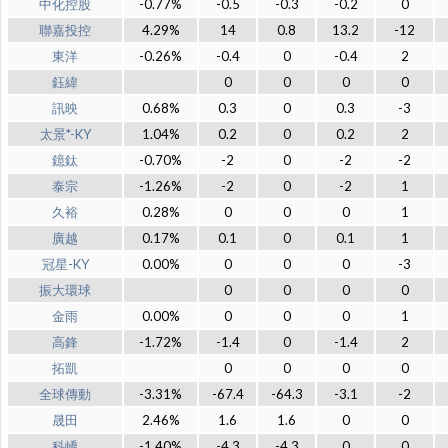
中化控股
-0.77%
-0.5
-0.3
-0.2
0
聯嘉投控
4.29%
14
0.8
13.2
-12
東洋
-0.26%
-0.4
0
-0.4
2
鈺緯
0
0
0
0
訊映
0.68%
0.3
0
0.3
-3
太景*-KY
1.04%
0.2
0
0.2
2
鐿鈦
-0.70%
-2
0
-2
-2
泰宗
-1.26%
-2
0
-2
1
久裕
0.28%
0
0
0
1
廣越
0.17%
0.1
0
0.1
1
冠星-KY
0.00%
0
0
0
-3
振大環球
0
0
0
0
金雨
0.00%
0
0
0
1
高鋒
-1.72%
-1.4
0
-1.4
2
拓凱
0
0
0
0
全球傳動
-3.31%
-67.4
-64.3
-3.1
-2
晟田
2.46%
1.6
1.6
0
0
科嶠
-1.40%
-4.3
-4.3
0
0