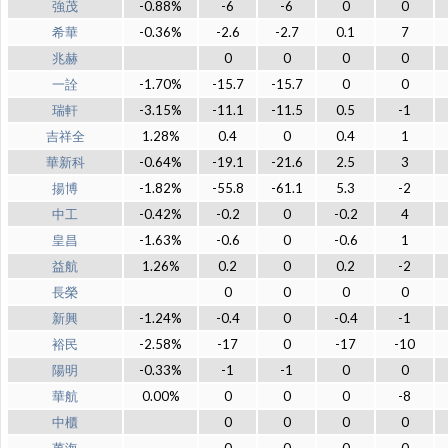
強茂
-0.88%
-6
-6
0
0
希華
-0.36%
-2.6
-2.7
0.1
7
兆赫
0
0
0
0
一詮
-1.70%
-15.7
-15.7
0
0
瑞軒
-3.15%
-11.1
-11.5
0.5
-1
吉祥全
1.28%
0.4
0
0.4
1
華新科
-0.64%
-19.1
-21.6
2.5
3
揚博
-1.82%
-55.8
-61.1
5.3
-2
中工
-0.42%
-0.2
0
-0.2
4
皇昌
-1.63%
-0.6
0
-0.6
1
益航
1.26%
0.2
0
0.2
-2
長榮
0
0
0
0
新興
-1.24%
-0.4
0
-0.4
-1
裕民
-2.58%
-17
0
-17
-10
陽明
-0.33%
-1
-1
0
0
華航
0.00%
0
0
0
-8
中櫃
0
0
0
0