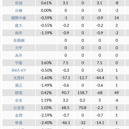
世德
0.61%
3.1
0
3.1
-8
台橡
0.00%
0
0
0
-2
國際中橡
-0.59%
-1
0
-0.9
14
建大
-0.55%
-0.2
0
-0.2
2
南帝
-1.59%
-0.9
0
-0.9
-2
長榮鋼
0
0
0
0
大甲
0
0
0
0
為升
0
0
0
0
宇隆
3.60%
7.5
0
7.5
0
IKKA-KY
-0.50%
-0.3
0
-0.3
1
光寶科
-1.60%
-57.1
-12.7
-44.4
5
麗正
-1.49%
-0.6
0
-0.6
1
聯電
0.42%
90.7
158.7
-68
49
全友
1.19%
3.2
0.2
3
-6
台達電
1.03%
68.5
70.8
-2.2
1
金寶
-2.19%
-0.7
0
-0.7
1
華通
-2.40%
-46.1
-32
-14.1
1