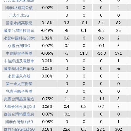
元大全球未來通訊
0
0
0
0
國泰US短期公債
-0.02%
0
0
0
2
元大全球5G
0
0
0
0
國泰永續高股息
0.16%
3.3
-0.1
3.4
62
國泰台灣科技龍頭
-0.49%
-8
0.1
-8.2
25
永豐中國科技50大
1.82%
0.6
0
0.6
2
永豐台灣ESG
-0.07%
-0.1
0
-0.1
5
中信關鍵半導體
-0.06%
-5
11.3
-16.3
191
中信綠能及電動車
0.04%
0
0
0
1
國泰基因免疫革命
0.05%
0
0
0
-6
永豐優息存股
0.00%
0
0
0
3
第一金太空衛星
0
0
0
0
兆豐洲際半導體
0
0
0
0
兆豐台灣晶圓製造
-0.75%
-1.1
0
-1.1
3
大華優利高填息30
0.06%
0.4
0.3
0.2
7
群益台灣精選高息
-0.07%
-0.1
0
0
0
國泰台灣領袖50
-0.08%
0
0
0
1
群益台ESG低碳50
0.18%
22.6
0.5
22.1
302