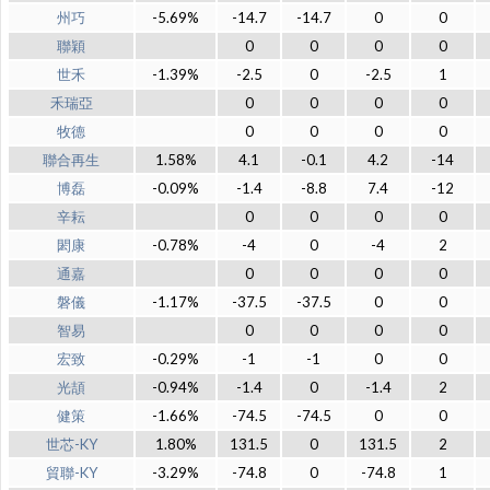
州巧
-5.69%
-14.7
-14.7
0
0
聯穎
0
0
0
0
世禾
-1.39%
-2.5
0
-2.5
1
禾瑞亞
0
0
0
0
牧德
0
0
0
0
聯合再生
1.58%
4.1
-0.1
4.2
-14
博磊
-0.09%
-1.4
-8.8
7.4
-12
辛耘
0
0
0
0
閎康
-0.78%
-4
0
-4
2
通嘉
0
0
0
0
磐儀
-1.17%
-37.5
-37.5
0
0
智易
0
0
0
0
宏致
-0.29%
-1
-1
0
0
光頡
-0.94%
-1.4
0
-1.4
2
健策
-1.66%
-74.5
-74.5
0
0
世芯-KY
1.80%
131.5
0
131.5
2
貿聯-KY
-3.29%
-74.8
0
-74.8
1