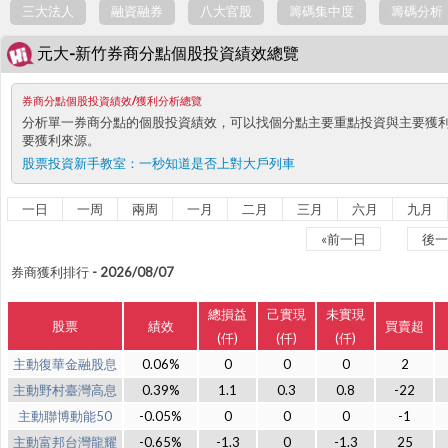
三大法人
融資融券
八大官股
籌碼集中度
籌碼分析
元大-新竹券商分點個股投資績效總覽
券商分點個股投資績效/獲利分析總覽
分析單一券商分點的個股投資績效，可以找個分點主要重點投資與主要獲
要獲利來源。
股票投資新手教室：
一秒知道是否上對大戶列車
一日
一周
兩周
一月
二月
三月
六月
九月
«前一日
後一
券商獲利排行 - 2026/08/07
總損益
己實現
未實現
股票
績效
買賣超
(仟)
(仟)
(仟)
主動復華金融股息
0.06%
0
0
0
2
主動野村臺灣高息
0.39%
1.1
0.3
0.8
-22
主動聯博動能50
-0.05%
0
0
0
-1
主動富邦台灣龍耀
-0.65%
-1.3
0
-1.3
25