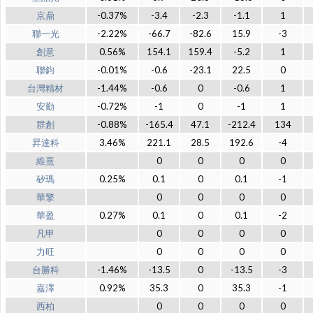
京鼎
-0.37%
-3.4
-2.3
-1.1
1
聯一光
-2.22%
-66.7
-82.6
15.9
-3
創意
0.56%
154.1
159.4
-5.2
1
聯鈞
-0.01%
-0.6
-23.1
22.5
0
台灣精材
-1.44%
-0.6
0
-0.6
1
安勤
-0.72%
-1
0
-1
1
群創
-0.88%
-165.4
47.1
-212.4
134
昇達科
3.46%
221.1
28.5
192.6
-4
維熹
0
0
0
0
矽瑪
0.25%
0.1
0
0.1
-1
華擎
0
0
0
0
華盈
0.27%
0.1
0
0.1
-2
凡甲
0
0
0
0
力旺
0
0
0
0
台勝科
-1.46%
-13.5
0
-13.5
-3
嘉澤
0.92%
35.3
0
35.3
-1
西柏
0
0
0
0