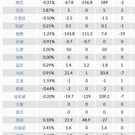
聯亞
-0.31%
-67.8
-256.8
189
-2
艾訊
1.87%
5
0
5
2
日電貿
-0.50%
-1.5
0
-1.5
2
港建*
0.21%
0.1
0
0.1
-1
穩懋
-1.25%
-143.8
-151.3
7.4
-19
好德
-0.91%
-0.7
-0.7
0
0
弘塑
2.05%
50
0
50
0
凌航
0.00%
0
0
0
0
晶宏
0.29%
1.4
3.2
-1.8
1
大綜
0.95%
21.4
1
20.4
-7
正達
-1.59%
-1
0
-1
1
精確
-0.64%
-2
0
-2
5
波若威
-0.20%
-19.7
-129
109.2
-7
大量
0
0
0
0
基亞
0
0
0
0
景碩
0.18%
21.9
48.9
-27
5
台嘉碩
3.45%
1.6
0
1.6
0