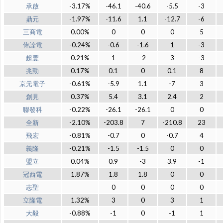
承啟
-3.17%
-46.1
-40.6
-5.5
-3
鼎元
-1.97%
-11.6
1.1
-12.7
-6
三商電
0.00%
0
0
0
5
偉詮電
-0.24%
-0.6
-1.6
1
-3
超豐
0.21%
1
-2
3
-3
兆勁
0.17%
0.1
0
0.1
8
京元電子
-0.61%
-5.9
1.1
-7
3
創見
0.37%
5.4
3.1
2.4
2
聯發科
-0.22%
-26.1
-26.1
0
0
全新
-2.10%
-203.8
7
-210.8
23
飛宏
-0.81%
-0.7
0
-0.7
4
義隆
-0.21%
-1.5
-1.5
0
0
盟立
0.04%
0.9
-3
3.9
-1
冠西電
1.87%
1.8
1.8
0
0
志聖
0
0
0
0
立隆電
1.32%
3
0
3
1
大毅
-0.88%
-1
0
-1
1