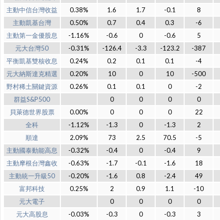
主動中信台灣收益
0.38%
1.6
1.7
-0.1
8
主動凱基台灣
0.50%
0.7
0.4
0.3
-6
主動第一金優股息
-1.16%
-0.6
0
-0.6
5
元大台灣50
-0.31%
-126.4
-3.3
-123.2
-387
平衡凱基雙核收息
0.24%
0.2
0.1
0.1
-4
元大納斯達克精選
0.20%
10
0
10
-500
野村稀土關鍵資源
0.26%
0.1
0.1
0
-2
群益S&P500
0
0
0
0
貝萊德世界股票
0.00%
0
0
0
22
全科
-1.12%
-1.3
0
-1.3
2
順達
2.09%
73
2.5
70.5
-5
主動國泰動能高息
-0.32%
-0.4
0
-0.4
9
主動摩根台灣鑫收
-0.63%
-1.7
-0.1
-1.6
18
主動統一升級50
-0.20%
-1.6
0.8
-2.4
49
富邦科技
0.25%
2
0.9
1.1
-10
元大電子
0
0
0
0
元大高股息
-0.03%
-0.3
0
-0.3
3