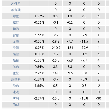
禾伸堂
0
0
0
0
增你強
0
0
0
0
零壹
1.57%
3.5
1.3
2.3
-1
威健
-0.21%
-0.1
-0.1
0
0
聯詠
0
0
0
0
智原
-1.66%
-2.9
0
-2.9
1
文曄
-0.53%
-19.2
-7.7
-11.5
9
欣興
-0.95%
-210.9
-131
-79.9
4
揚智
-0.88%
-1.2
0
-1.2
6
晶技
-1.52%
-15.5
-5.8
-9.7
4
健鼎
0.84%
3.3
3.3
0
0
益登
-2.26%
-14.8
-9.6
-5.3
2
蔚華科
-1.84%
-3.9
0
-3.9
2
喬鼎
1.65%
0.5
0
0.5
-2
建漢
0
0
0
0
李洲
-2.24%
-15.8
0
-15.8
-30
僑威
0
0
0
0