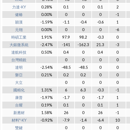
力達-KY
0.28%
0.1
0
0.1
2
健椿
0.00%
0
0
0
-1
穎漢
-1.59%
-1.1
-0.4
-0.6
1
元翎
0.00%
0
0
0
-6
時碩工業
1.91%
97.9
98.2
-0.3
0
大銀微系統
-2.47%
-141
-162.3
21.3
-3
達航科技
0.50%
0.4
0
0.4
0
台灣精銳
0
0
0
0
達明
-2.54%
-48.5
-48.5
0
0
磐亞
0.21%
0.2
0.2
0
0
大立
0
0
0
0
國精化
1.31%
6
6.3
-0.3
-1
康普
-1.97%
-1.7
0
-1.7
1
台耀
0.19%
0.1
0
0.1
1
新應材
1.58%
26
0
26
-1
材料*-KY
-0.92%
-7.9
-1.4
-6.4
10
雙鍵
0
0
0
0