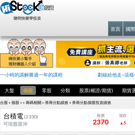
聰明快樂學投資
首頁
國
一小時的講解勝過一年的課程
劃線給他走~這樣
大盤
個股
零股
分類
股票(權證/期貨)
期貨
台股 » 個股 » » 籌碼相關 » 券商分點績效 »
券商分點個股投資績效
台積電
股價
漲跌
(2330)
2370
▲5
可現股當沖