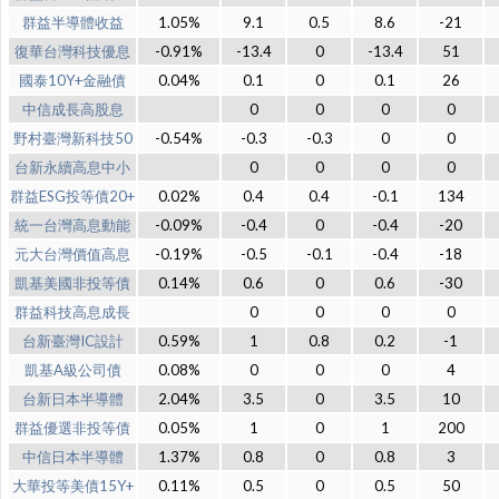
群益半導體收益
1.05%
9.1
0.5
8.6
-21
復華台灣科技優息
-0.91%
-13.4
0
-13.4
51
國泰10Y+金融債
0.04%
0.1
0
0.1
26
中信成長高股息
0
0
0
0
野村臺灣新科技50
-0.54%
-0.3
-0.3
0
0
台新永續高息中小
0
0
0
0
群益ESG投等債20+
0.02%
0.4
0.4
-0.1
134
統一台灣高息動能
-0.09%
-0.4
0
-0.4
-20
元大台灣價值高息
-0.19%
-0.5
-0.1
-0.4
-18
凱基美國非投等債
0.14%
0.6
0
0.6
-30
群益科技高息成長
0
0
0
0
台新臺灣IC設計
0.59%
1
0.8
0.2
-1
凱基A級公司債
0.08%
0
0
0
4
台新日本半導體
2.04%
3.5
0
3.5
10
群益優選非投等債
0.05%
1
0
1
200
中信日本半導體
1.37%
0.8
0
0.8
3
大華投等美債15Y+
0.11%
0.5
0
0.5
50