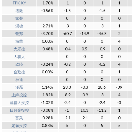
TPK-KY
-1.70%
-1
0
-1
1
德微
-0.56%
-1.5
0
-1.5
1
家登
0
0
0
0
湧德
-2.71%
-3
0
-3
1
營邦
-3.70%
-60.7
-14.9
-45.8
2
海華
0.00%
0
0
0
4
大眾控
-0.48%
-0.4
0.5
-0.9
0
大聯大
0
0
0
0
欣陸
-0.24%
-0.2
0
-0.2
4
合勤控
0.00%
0
0
0
1
神達
0
0
0
0
漢磊
1.14%
28.3
-0.3
28.6
-39
上緯投控
-1.82%
-8.9
-0.9
-8
4
鑫聯大投控
-1.02%
-2.4
0
-2.4
-3
日月光投控
-0.08%
-1
10.3
-11.2
1
富采
-0.28%
-2.1
-2.1
0
0
定穎投控
0.88%
5
0
5
5