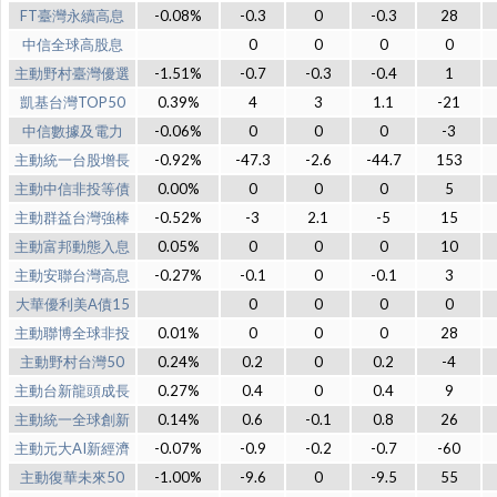
FT臺灣永續高息
-0.08%
-0.3
0
-0.3
28
中信全球高股息
0
0
0
0
主動野村臺灣優選
-1.51%
-0.7
-0.3
-0.4
1
凱基台灣TOP50
0.39%
4
3
1.1
-21
中信數據及電力
-0.06%
0
0
0
-3
主動統一台股增長
-0.92%
-47.3
-2.6
-44.7
153
主動中信非投等債
0.00%
0
0
0
5
主動群益台灣強棒
-0.52%
-3
2.1
-5
15
主動富邦動態入息
0.05%
0
0
0
10
主動安聯台灣高息
-0.27%
-0.1
0
-0.1
3
大華優利美A債15
0
0
0
0
主動聯博全球非投
0.01%
0
0
0
28
主動野村台灣50
0.24%
0.2
0
0.2
-4
主動台新龍頭成長
0.27%
0.4
0
0.4
9
主動統一全球創新
0.14%
0.6
-0.1
0.8
26
主動元大AI新經濟
-0.07%
-0.9
-0.2
-0.7
-60
主動復華未來50
-1.00%
-9.6
0
-9.5
55