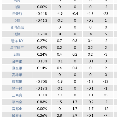
萬海
0
0
0
0
山隆
0.00%
0
0
0
-2
長榮航
-0.44%
-4.9
-0.4
-4.5
-23
亞航
-0.41%
-0.2
0
-0.2
1
台灣高鐵
0
0
0
0
漢翔
-1.28%
-4
0
-4
5
慧洋-KY
0.27%
0.7
0.3
0.4
-2
星宇航空
0.47%
0.2
0
0.2
2
彰銀
0.24%
0.4
0.2
0.2
-3
台中銀
-0.18%
-0.1
0
-0.1
3
臺企銀
0.14%
0.4
0.4
0
9
高雄銀
0
0
0
0
聯邦銀
-0.70%
-1.9
0
-1.9
-13
第一保
-0.19%
-0.1
0
-0.1
-1
三商壽
-0.31%
-1.1
0
-1.1
-35
華南金
0.83%
1.5
1.7
-0.2
-2
富邦金
0.00%
0
1.7
-1.7
-12
國泰金
0.26%
2.8
2.9
-0.1
-7