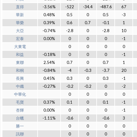
直得
-3.56%
-522
-34.4
-487.6
67
華新
0.48%
0.5
0
0.5
-3
華榮
0.39%
0.6
0.7
-0.1
1
大亞
-0.74%
-2.8
0
-2.8
10
宏泰
0.00%
0
0
0
-1
大東電
0
0
0
0
和益
-0.18%
0
0
0
-1
東聯
2.54%
0.7
0
0.7
1
和桐
-0.84%
-4
-0.3
-3.7
20
長興
0.45%
0.3
0
0.3
-1
中纖
-0.27%
-0.2
-0.2
0
-2
中華化
0
0
0
0
毛寶
0.37%
0.1
0
0.1
-1
杏輝
0.00%
0
0
0
-1
台蠟
-1.11%
-0.6
0
-0.6
3
勝一
0
0
0
0
訊聯
0
0
0
0