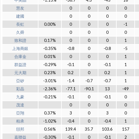
中美晶
-1.13%
-38.7
4.3
-43
16
慧友
0
0
0
0
建國
0
0
0
0
長虹
0.00%
0
0
0
-1
久舜
0
0
0
0
致和證
0.17%
0
0
0
1
上海商銀
-0.35%
-0.8
0
-0.8
-5
合庫金
0.01%
0
0
0
1
群益證
-0.29%
-0.1
0
-0.1
1
元大期
0.23%
0.2
0
0.2
1
亞矽
-3.01%
-1.4
-0.7
-0.7
1
彩晶
-2.36%
-77.1
-90.1
13
-49
九豪
-0.21%
-0.1
0
-0.1
0
茂達
0
0
0
0
亞翔
0.37%
3
0
3
0
柏承
-1.02%
-0.4
0
-0.4
1
頎邦
0.56%
139.4
35.7
103.6
157
嘉聯益
-0.30%
-0.1
0
-0.1
2