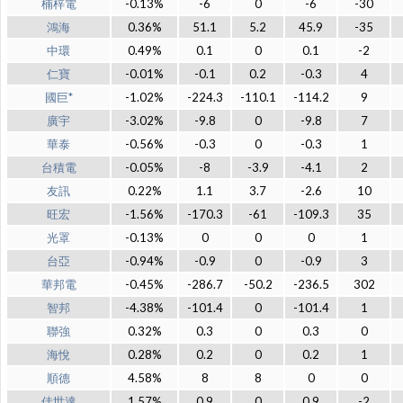
楠梓電
-0.13%
-6
0
-6
-30
鴻海
0.36%
51.1
5.2
45.9
-35
中環
0.49%
0.1
0
0.1
-2
仁寶
-0.01%
-0.1
0.2
-0.3
4
國巨*
-1.02%
-224.3
-110.1
-114.2
9
廣宇
-3.02%
-9.8
0
-9.8
7
華泰
-0.56%
-0.3
0
-0.3
1
台積電
-0.05%
-8
-3.9
-4.1
2
友訊
0.22%
1.1
3.7
-2.6
10
旺宏
-1.56%
-170.3
-61
-109.3
35
光罩
-0.13%
0
0
0
1
台亞
-0.94%
-0.9
0
-0.9
3
華邦電
-0.45%
-286.7
-50.2
-236.5
302
智邦
-4.38%
-101.4
0
-101.4
1
聯強
0.32%
0.3
0
0.3
0
海悅
0.28%
0.2
0
0.2
1
順德
4.58%
8
8
0
0
佳世達
1.57%
0.9
0
0.9
-2