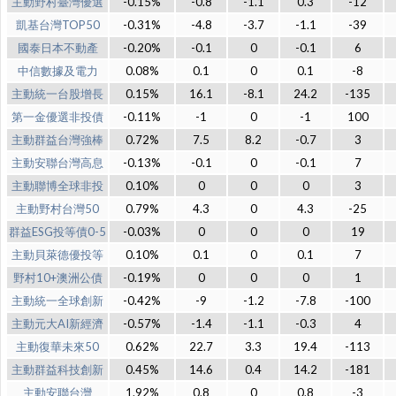
主動野村臺灣優選
-0.15%
-0.8
-1.1
0.3
-12
凱基台灣TOP50
-0.31%
-4.8
-3.7
-1.1
-39
國泰日本不動產
-0.20%
-0.1
0
-0.1
6
中信數據及電力
0.08%
0.1
0
0.1
-8
主動統一台股增長
0.15%
16.1
-8.1
24.2
-135
第一金優選非投債
-0.11%
-1
0
-1
100
主動群益台灣強棒
0.72%
7.5
8.2
-0.7
3
主動安聯台灣高息
-0.13%
-0.1
0
-0.1
7
主動聯博全球非投
0.10%
0
0
0
3
主動野村台灣50
0.79%
4.3
0
4.3
-25
群益ESG投等債0-5
-0.03%
0
0
0
19
主動貝萊德優投等
0.10%
0.1
0
0.1
7
野村10+澳洲公債
-0.19%
0
0
0
1
主動統一全球創新
-0.42%
-9
-1.2
-7.8
-100
主動元大AI新經濟
-0.57%
-1.4
-1.1
-0.3
4
主動復華未來50
0.62%
22.7
3.3
19.4
-113
主動群益科技創新
0.45%
14.6
0.4
14.2
-181
主動安聯台灣
1.92%
0.8
0
0.8
-3