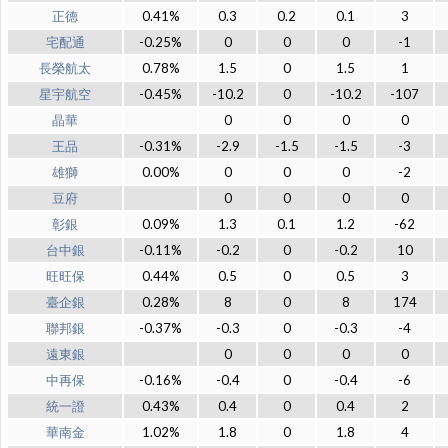
正德
0.41%
0.3
0.2
0.1
3
宅配通
-0.25%
0
0
0
-1
長榮航太
0.78%
1.5
0
1.5
1
星宇航空
-0.45%
-10.2
0
-10.2
-107
晶華
0
0
0
0
王品
-0.31%
-2.9
-1.5
-1.5
-3
雄獅
0.00%
0
0
0
-2
豆府
0
0
0
0
彰銀
0.09%
1.3
0.1
1.2
-62
台中銀
-0.11%
-0.2
0
-0.2
10
旺旺保
0.44%
0.5
0
0.5
3
臺企銀
0.28%
8
0
8
174
聯邦銀
-0.37%
-0.3
0
-0.3
-4
遠東銀
0
0
0
0
中再保
-0.16%
-0.4
0
-0.4
-6
統一證
0.43%
0.4
0
0.4
2
華南金
1.02%
1.8
0
1.8
4