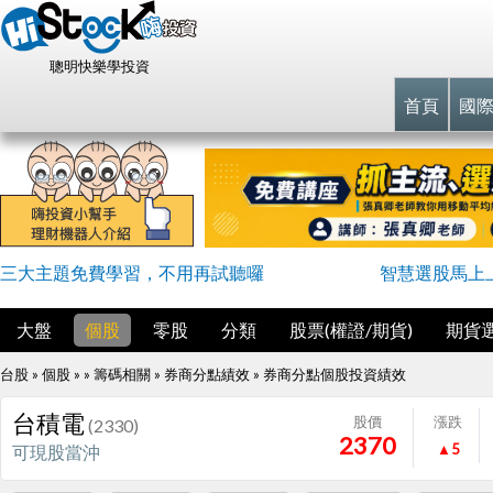
聰明快樂學投資
首頁
國
三大主題免費學習，不用再試聽囉
智慧選股馬上
大盤
個股
零股
分類
股票(權證/期貨)
期貨
台股 » 個股 » » 籌碼相關 » 券商分點績效 »
券商分點個股投資績效
台積電
股價
漲跌
(2330)
2370
▲5
可現股當沖