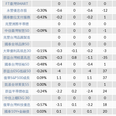
FT臺灣SMART
0
0
0
0
永豐優息存股
-0.30%
-0.6
0
-0.6
-12
國泰數位支付服務
-0.43%
-0.2
0
-0.2
1
兆豐洲際半導體
0
0
0
0
中信臺灣智慧50
-0.09%
0
0
0
-1
兆豐台灣晶圓製造
0
0
0
0
國泰全球品牌50
0
0
0
0
大華優利高填息30
-0.15%
-0.3
-0.1
-0.2
-3
群益台灣精選高息
-0.02%
-0.3
0.8
-1.1
-35
國泰台灣領袖50
-0.48%
-0.4
0
-0.4
1
群益台ESG低碳50
-0.26%
-4
0
-4
37
復華S&P500成長
0.09%
1.1
0
1.1
37
凱基全球菁英55
0.00%
0
0
0
1
群益半導體收益
-0.24%
-2.2
0.2
-2.4
24
中信上櫃ESG 30
0
0
0
0
復華台灣科技優息
-0.57%
-3.1
0.1
-3.2
18
國泰10Y+金融債
0.03%
0.1
0
0.1
20