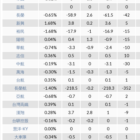
益航
0
0
0
0
長榮
-0.65%
-58.9
2.6
-61.5
-42
新興
1.68%
3.8
0.2
3.6
5
裕民
-1.68%
-17.9
-1
-16.9
-15
陽明
0.04%
0.4
1.3
-0.9
-15
華航
-0.74%
-3.3
-0.9
-2.4
-10
志信
0.36%
0.5
0
0.5
10
中航
-0.19%
-3.1
0
-3.1
-30
萬海
-0.30%
-1.5
-0.3
-1.3
-5
台航
0.35%
0.1
0
0.1
1
長榮航
-1.40%
-218.5
-0.2
-218.3
-352
亞航
-0.68%
-0.7
0
-0.7
2
台灣高鐵
0.39%
0.1
0
0.1
-1
漢翔
0.28%
3.7
2.8
1
-9
台驊控股
-0.16%
-0.2
-0.2
0
-1
慧洋-KY
0.00%
0
0
0
0
大車隊
-0.34%
-0.5
0
-0.5
1