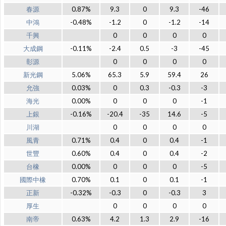
春源
0.87%
9.3
0
9.3
-46
中鴻
-0.48%
-1.2
0
-1.2
-14
千興
0
0
0
0
大成鋼
-0.11%
-2.4
0.5
-3
-45
彰源
0
0
0
0
新光鋼
5.06%
65.3
5.9
59.4
26
允強
0.03%
0
0.3
-0.3
-3
海光
0.00%
0
0
0
-1
上銀
-0.16%
-20.4
-35
14.6
-5
川湖
0
0
0
0
風青
0.71%
0.4
0
0.4
-1
世豐
0.60%
0.4
0
0.4
-2
台橡
0.00%
0
0
0
-5
國際中橡
0.70%
0.1
0
0.1
-1
正新
-0.32%
-0.3
0
-0.3
3
厚生
0
0
0
0
南帝
0.63%
4.2
1.3
2.9
-16