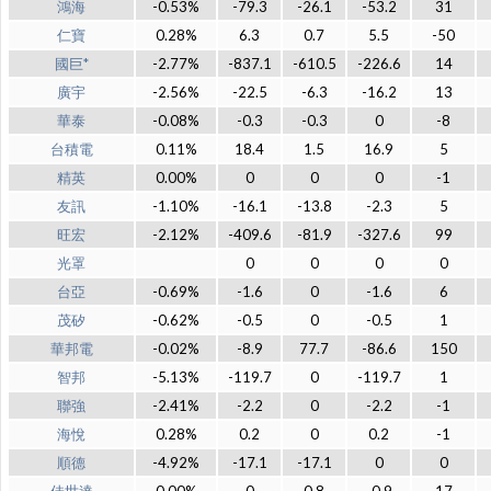
鴻海
-0.53%
-79.3
-26.1
-53.2
31
仁寶
0.28%
6.3
0.7
5.5
-50
國巨*
-2.77%
-837.1
-610.5
-226.6
14
廣宇
-2.56%
-22.5
-6.3
-16.2
13
華泰
-0.08%
-0.3
-0.3
0
-8
台積電
0.11%
18.4
1.5
16.9
5
精英
0.00%
0
0
0
-1
友訊
-1.10%
-16.1
-13.8
-2.3
5
旺宏
-2.12%
-409.6
-81.9
-327.6
99
光罩
0
0
0
0
台亞
-0.69%
-1.6
0
-1.6
6
茂矽
-0.62%
-0.5
0
-0.5
1
華邦電
-0.02%
-8.9
77.7
-86.6
150
智邦
-5.13%
-119.7
0
-119.7
1
聯強
-2.41%
-2.2
0
-2.2
-1
海悅
0.28%
0.2
0
0.2
-1
順德
-4.92%
-17.1
-17.1
0
0