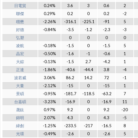
日電貿
0.24%
3.6
3
0.6
2
聯傑
0.29%
0.2
0
0.2
-2
穩懋
-2.26%
-316.1
-225.1
-91
5
好德
-0.84%
-3.5
-1.2
-2.3
-3
弘塑
0
0
0
0
凌航
-0.18%
-1.5
0
-1.5
5
晶宏
-0.50%
-1.6
-1
-0.6
1
大綜
-0.13%
-1.5
2.7
-4.2
1
正達
-1.86%
-40.6
-44.4
3.8
-4
波若威
3.06%
86.2
14.2
72
-1
大量
-2.12%
-15
0
-15
1
景碩
-0.95%
-181.7
-118.5
-63.2
7
台嘉碩
-3.23%
-16.9
0
-16.9
11
晟鈦
0.97%
9.2
0
9.2
-20
錦明
2.07%
4.3
0
4.3
-5
緯創
-1.25%
-233.5
-217
-16.5
8
光環
-0.49%
-2.6
0
-2.6
5