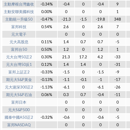
主動摩根台灣鑫收
-0.34%
-0.4
0
-0.4
9
主動安聯美國科技
0.00%
0
0
0
1
主動統一升級50
-0.47%
-21.3
-1.5
-19.8
348
富邦科技
0.54%
2.6
0
2.6
7
元大電子
0
0
0
0
元大高股息
0.11%
1.4
0.7
0.7
-5
富邦台50
0.50%
1.2
0
1.2
1
元大台灣50正2
0.30%
21.3
17.2
4.2
-33
元大台灣50反1
0.12%
1.4
1.4
0
-31
富邦上証正2
-0.33%
-1.5
0
-1.5
-9
期元大S&P黃金
-0.13%
-1.1
-0.1
-1
-17
元大滬深300正2
-1.13%
-6.1
0
-6.1
-26
期元大S&P石油
0.06%
0.3
0.7
-0.4
-11
富邦日本
0
0
0
0
元大S&P500
0
0
0
0
國泰中國A50正2
-0.32%
-0.6
0
-0.6
-5
富邦NASDAQ
0
0
0
0