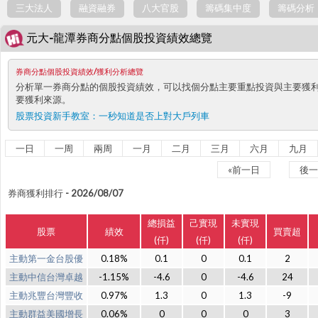
三大法人
融資融券
八大官股
籌碼集中度
籌碼分析
元大-龍潭券商分點個股投資績效總覽
券商分點個股投資績效/獲利分析總覽
分析單一券商分點的個股投資績效，可以找個分點主要重點投資與主要獲
要獲利來源。
股票投資新手教室：
一秒知道是否上對大戶列車
一日
一周
兩周
一月
二月
三月
六月
九月
«前一日
後一
券商獲利排行 - 2026/08/07
總損益
己實現
未實現
股票
績效
買賣超
(仟)
(仟)
(仟)
主動第一金台股優
0.18%
0.1
0
0.1
2
主動中信台灣卓越
-1.15%
-4.6
0
-4.6
24
主動兆豐台灣豐收
0.97%
1.3
0
1.3
-9
主動群益美國增長
0.06%
0
0
0
3