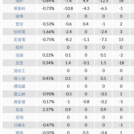
瑞軒
-0.89%
-7.6
4.9
-12.5
18
華新科
-0.73%
-10.8
-4.3
-6.5
-1
揚博
0
0
0
0
普安
-0.53%
-0.6
0.4
-1
2
怡利電
-1.66%
-2.4
0
-2.4
3
宏達電
-0.75%
-8.2
-1.1
-7.1
15
龍邦
0
0
0
0
冠德
0.22%
0.1
0
0.1
-2
皇普
0.34%
1.4
-0.1
1.5
-18
達欣工
0
0
0
0
聯上發
0.45%
0.1
0
0.1
-2
櫻花建
0
0
0
0
愛山林
-0.90%
-0.5
0
-0.5
1
興富發
-0.17%
-1
-0.8
-0.2
-5
皇昌
2.37%
0.9
0
0.9
0
皇翔
0
0
0
0
日勝生
-0.47%
0
0
0
-1
華固
-0.02%
0
0.3
-0.4
1