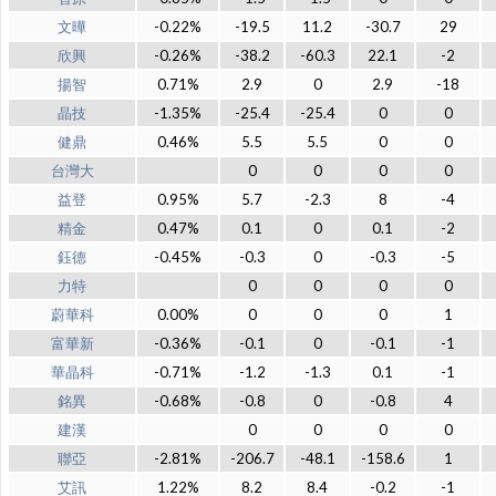
文曄
-0.22%
-19.5
11.2
-30.7
29
欣興
-0.26%
-38.2
-60.3
22.1
-2
揚智
0.71%
2.9
0
2.9
-18
晶技
-1.35%
-25.4
-25.4
0
0
健鼎
0.46%
5.5
5.5
0
0
台灣大
0
0
0
0
益登
0.95%
5.7
-2.3
8
-4
精金
0.47%
0.1
0
0.1
-2
鈺德
-0.45%
-0.3
0
-0.3
-5
力特
0
0
0
0
蔚華科
0.00%
0
0
0
1
富華新
-0.36%
-0.1
0
-0.1
-1
華晶科
-0.71%
-1.2
-1.3
0.1
-1
銘異
-0.68%
-0.8
0
-0.8
4
建漢
0
0
0
0
聯亞
-2.81%
-206.7
-48.1
-158.6
1
艾訊
1.22%
8.2
8.4
-0.2
-1