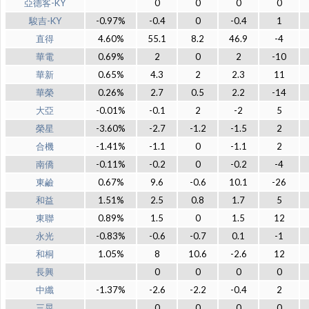
亞德客-KY
0
0
0
0
駿吉-KY
-0.97%
-0.4
0
-0.4
1
直得
4.60%
55.1
8.2
46.9
-4
華電
0.69%
2
0
2
-10
華新
0.65%
4.3
2
2.3
11
華榮
0.26%
2.7
0.5
2.2
-14
大亞
-0.01%
-0.1
2
-2
5
榮星
-3.60%
-2.7
-1.2
-1.5
2
合機
-1.41%
-1.1
0
-1.1
2
南僑
-0.11%
-0.2
0
-0.2
-4
東鹼
0.67%
9.6
-0.6
10.1
-26
和益
1.51%
2.5
0.8
1.7
5
東聯
0.89%
1.5
0
1.5
12
永光
-0.83%
-0.6
-0.7
0.1
-1
和桐
1.05%
8
10.6
-2.6
12
長興
0
0
0
0
中纖
-1.37%
-2.6
-2.2
-0.4
2
三晃
0
0
0
0