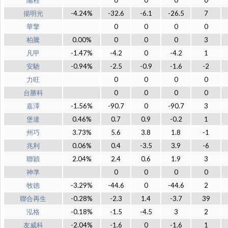
陽程
0
0
0
0
揚明光
-4.24%
-32.6
-6.1
-26.5
7
華擎
0
0
0
0
柏騰
0.00%
0
0
0
3
凡甲
-1.47%
-4.2
0
-4.2
1
安馳
-0.94%
-2.5
-0.9
-1.6
-2
力旺
0
0
0
0
台勝科
0
0
0
0
嘉澤
-1.56%
-90.7
0
-90.7
3
堡達
0.46%
0.7
0.9
-0.2
1
州巧
3.73%
5.6
3.8
1.8
-1
兆利
0.06%
0.4
-3.5
3.9
-6
聯穎
2.04%
2.4
0.6
1.9
3
神準
0
0
0
0
牧德
-3.29%
-44.6
0
-44.6
2
聯合再生
-0.28%
-2.3
1.4
-3.7
39
泓格
-0.18%
-1.5
-4.5
3
2
友威科
-2.04%
-1.6
0
-1.6
1