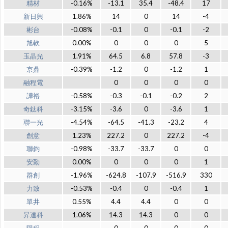
精材
-0.16%
-13.1
35.4
-48.4
17
新日興
1.86%
14
0
14
-4
彬台
-0.08%
-0.1
0
-0.1
-2
旭軟
0.00%
0
0
0
5
玉晶光
1.91%
64.5
6.8
57.8
-3
京鼎
-0.39%
-1.2
0
-1.2
1
融程電
0
0
0
0
譁裕
-0.58%
-0.3
-0.1
-0.2
2
奇鈦科
-3.15%
-3.6
0
-3.6
1
聯一光
-4.54%
-64.5
-41.3
-23.2
4
創意
1.23%
227.2
0
227.2
-4
聯鈞
-0.98%
-33.7
-33.7
0
0
安勤
0.00%
0
0
0
1
群創
-1.96%
-624.8
-107.9
-516.9
330
力致
-0.53%
-0.4
0
-0.4
1
單井
0.55%
4.4
4.4
0
0
昇達科
1.06%
14.3
14.3
0
0