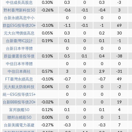
中信成長高股息
0.30%
0.3
0
0.3
-3
野村臺灣新科技50
-0.26%
-0.6
-0.1
-0.4
3
台新永續高息中小
0
0
0
0
群益ESG投等債20+
-0.10%
-1.1
-0.1
-1
69
元大台灣價值高息
0.05%
0.3
0
0.2
30
台新臺灣IC設計
0.19%
0.1
0
0.1
-1
台新日本半導體
0
0
0
0
群益優選非投等債
0.10%
0.5
0.1
0.4
-38
中信日本半導體
0
0
0
0
中信日本商社
0.57%
3
0
2.9
-31
FT臺灣永續高息
-0.10%
-0.7
0
-0.7
49
元大航太防衛科技
0.04%
0
0
0
-2
統一ESG投等債15+
0
0
0
0
台新BBB投等債20+
-0.02%
0
0
0
19
富邦旗艦50
0.12%
0.1
0
0.1
4
聯邦台精彩50
0.00%
0
0
0
1
台新美國電力基建
-0.27%
-0.3
0
-0.3
7