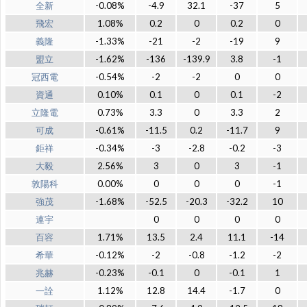
全新
-0.08%
-4.9
32.1
-37
5
飛宏
1.08%
0.2
0
0.2
0
義隆
-1.33%
-21
-2
-19
9
盟立
-1.62%
-136
-139.9
3.8
-1
冠西電
-0.54%
-2
-2
0
0
資通
0.10%
0.1
0
0.1
-2
立隆電
0.73%
3.3
0
3.3
2
可成
-0.61%
-11.5
0.2
-11.7
9
鉅祥
-0.34%
-3
-2.8
-0.2
-3
大毅
2.56%
3
0
3
-1
敦陽科
0.00%
0
0
0
-1
強茂
-1.68%
-52.5
-20.3
-32.2
10
連宇
0
0
0
0
百容
1.71%
13.5
2.4
11.1
-14
希華
-0.12%
-2
-0.8
-1.2
-2
兆赫
-0.23%
-0.1
0
-0.1
1
一詮
1.12%
12.8
14.4
-1.7
0