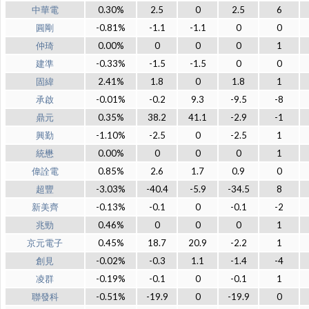
中華電
0.30%
2.5
0
2.5
6
圓剛
-0.81%
-1.1
-1.1
0
0
仲琦
0.00%
0
0
0
1
建準
-0.33%
-1.5
-1.5
0
0
固緯
2.41%
1.8
0
1.8
1
承啟
-0.01%
-0.2
9.3
-9.5
-8
鼎元
0.35%
38.2
41.1
-2.9
-1
興勤
-1.10%
-2.5
0
-2.5
1
統懋
0.00%
0
0
0
1
偉詮電
0.85%
2.6
1.7
0.9
0
超豐
-3.03%
-40.4
-5.9
-34.5
8
新美齊
-0.13%
-0.1
0
-0.1
-2
兆勁
0.46%
0
0
0
1
京元電子
0.45%
18.7
20.9
-2.2
1
創見
-0.02%
-0.3
1.1
-1.4
-4
凌群
-0.19%
-0.1
0
-0.1
1
聯發科
-0.51%
-19.9
0
-19.9
0