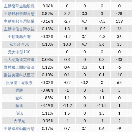
主動復華金融股息
-0.06%
0
0
0
0
主動野村臺灣高息
0.82%
3.2
0.3
3
-28
主動富邦台灣龍耀
-0.16%
-2.7
4.7
-7.5
139
主動中信台灣收益
0.13%
1.3
1.8
-0.5
26
主動凱基台灣
-0.32%
-1.2
0.1
-1.3
36
元大台灣50
0.13%
10.3
4.7
5.6
35
元大中型100
0
0
0
0
元大納斯達克精選
0.08%
0.3
0
0.3
-33
野村稀土關鍵資源
0.12%
0.4
0.3
0.1
-5
群益美國科技巨頭
0.10%
0.1
0
0.1
-10
貝萊德世界股票
-0.02%
-0.2
-0.2
0
63
耀勝
-0.48%
-1
0
-1
5
全科
1.88%
1.1
0
1.1
0
順達
-3.19%
-11.2
0
-11.2
1
茂訊
1.11%
1.5
0
1.5
1
大學光
-0.35%
-1
0
-1
2
主動國泰動能高息
0.17%
0.7
0.1
0.6
-9