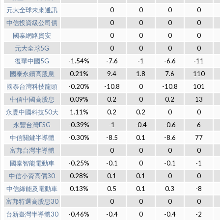
元大全球未來通訊
0
0
0
0
中信投資級公司債
0
0
0
0
國泰網路資安
0
0
0
0
元大全球5G
0
0
0
0
復華中國5G
-1.54%
-7.6
-1
-6.6
-11
國泰永續高股息
0.21%
9.4
1.8
7.6
110
國泰台灣科技龍頭
-0.20%
-10.8
0
-10.8
101
中信中國高股息
0.09%
0.2
0
0.2
13
永豐中國科技50大
1.11%
0.2
0.2
0
0
永豐台灣ESG
-0.39%
-1
-0.4
-0.6
6
中信關鍵半導體
-0.30%
-8.5
0.1
-8.6
77
富邦台灣半導體
0
0
0
0
國泰智能電動車
-0.25%
-0.1
0
-0.1
-1
中信小資高價30
0.28%
0.1
0.1
0
0
中信綠能及電動車
0.13%
0.5
0.1
0.3
-8
富邦特選高股息30
0
0
0
0
台新臺灣半導體30
-0.46%
-0.4
0
-0.4
-2