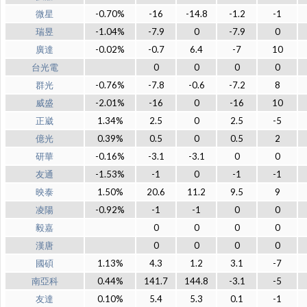
微星
-0.70%
-16
-14.8
-1.2
-1
瑞昱
-1.04%
-7.9
0
-7.9
0
廣達
-0.02%
-0.7
6.4
-7
10
台光電
0
0
0
0
群光
-0.76%
-7.8
-0.6
-7.2
8
威盛
-2.01%
-16
0
-16
10
正崴
1.34%
2.5
0
2.5
-5
億光
0.39%
0.5
0
0.5
2
研華
-0.16%
-3.1
-3.1
0
0
友通
-1.53%
-1
0
-1
-1
映泰
1.50%
20.6
11.2
9.5
9
凌陽
-0.92%
-1
-1
0
0
毅嘉
0
0
0
0
漢唐
0
0
0
0
國碩
1.13%
4.3
1.2
3.1
-7
南亞科
0.44%
141.7
144.8
-3.1
-5
友達
0.10%
5.4
5.3
0.1
-1