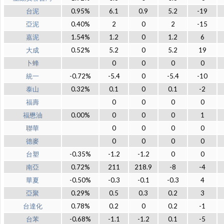
台泥
0.95%
6.1
0.9
5.2
-19
亞泥
0.40%
2
0
2
-15
嘉泥
1.54%
1.2
0
1.2
6
大成
0.52%
5.2
0
5.2
19
卜蜂
0
0
0
0
統一
-0.72%
-5.4
0
-5.4
-10
泰山
0.32%
0.1
0
0.1
-2
福壽
0
0
0
0
福懋油
0.00%
0
0
0
1
聯華
0
0
0
0
德麥
0
0
0
0
台塑
-0.35%
-1.2
-1.2
0
0
南亞
0.72%
211
218.9
-8
-4
華夏
-0.50%
-0.3
-0.1
-0.3
4
亞聚
0.29%
0.5
0.3
0.2
3
台達化
0.78%
0.2
0
0.2
-1
台苯
-0.68%
-1.1
-1.2
0.1
-5