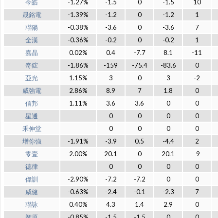
今皓
-1.27%
-1.5
0
-1.5
10
晟銘電
-1.39%
-1.2
0
-1.2
1
聯陽
-0.38%
-3.6
0
-3.6
7
全漢
-0.36%
-0.2
0
-0.2
1
嘉晶
0.02%
0.4
-7.7
8.1
-11
奇鋐
-1.86%
-159
-75.4
-83.6
0
亞光
1.15%
3
0
3
-2
威強電
2.86%
8.9
7
1.8
0
信邦
1.11%
3.6
3.6
0
0
星通
0
0
0
0
禾伸堂
0
0
0
0
增你強
-1.91%
-3.9
0.5
-4.4
2
零壹
2.00%
20.1
0
20.1
-9
德律
0
0
0
0
偉訓
-2.90%
-7.2
-7.2
0
0
威健
-0.63%
-2.4
-0.1
-2.3
7
聯詠
0.40%
4.3
1.4
2.9
0
智原
-0.85%
-1.5
-1.5
0
0