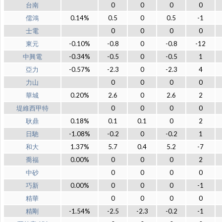
台南
0
0
0
0
儒鴻
0.14%
0.5
0
0.5
-1
士電
0
0
0
0
東元
-0.10%
-0.8
0
-0.8
-12
中興電
-0.34%
-0.5
0
-0.5
1
亞力
-0.57%
-2.3
0
-2.3
4
力山
0
0
0
0
華城
0.20%
2.6
0
2.6
2
堤維西甲特
0
0
0
0
耿鼎
0.18%
0.1
0.1
0
2
日馳
-1.08%
-0.2
0
-0.2
1
和大
1.37%
5.7
0.4
5.2
-7
喬福
0.00%
0
0
0
2
中砂
0
0
0
0
巧新
0.00%
0
0
0
-1
精華
0
0
0
0
精剛
-1.54%
-2.5
-2.3
-0.2
-1