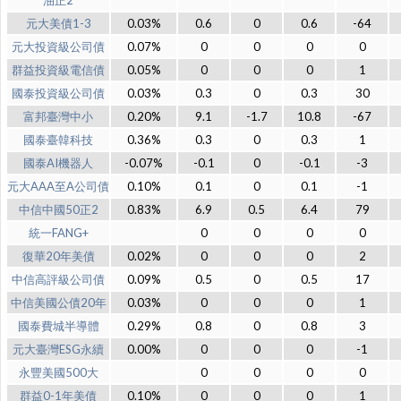
油正2
元大美債1-3
0.03%
0.6
0
0.6
-64
元大投資級公司債
0.07%
0
0
0
0
群益投資級電信債
0.05%
0
0
0
1
國泰投資級公司債
0.03%
0.3
0
0.3
30
富邦臺灣中小
0.20%
9.1
-1.7
10.8
-67
國泰臺韓科技
0.36%
0.3
0
0.3
1
國泰AI機器人
-0.07%
-0.1
0
-0.1
-3
元大AAA至A公司債
0.10%
0.1
0
0.1
-1
中信中國50正2
0.83%
6.9
0.5
6.4
79
統一FANG+
0
0
0
0
復華20年美債
0.02%
0
0
0
2
中信高評級公司債
0.09%
0.5
0
0.5
17
中信美國公債20年
0.03%
0
0
0
1
國泰費城半導體
0.29%
0.8
0
0.8
3
元大臺灣ESG永續
0.00%
0
0
0
-1
永豐美國500大
0
0
0
0
群益0-1年美債
0.10%
0
0
0
1