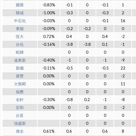
國喬
-0.83%
-0.1
0
-0.1
1
聯成
-1.00%
-0.3
0
-0.3
2
中石化
-0.03%
0
0
-0.1
16
東陽
-0.09%
-0.2
-0.2
0
0
恆大
0.72%
0.4
0
0.4
-2
台化
-0.16%
-3.8
-3.8
0.1
-1
昭輝
0
0
0
0
遠東新
-0.40%
-1
0
-1
-9
新纖
-0.11%
-0.5
0
-0.5
22
廣豐
0.00%
0
0
0
-2
大魯閣
0.00%
0
0
0
11
福懋
0
0
0
0
名軒
-0.30%
-0.8
0.2
-1
-8
宏和
0.00%
0
0
0
-2
台富
0
0
0
0
強盛新
0
0
0
0
偉全
0.61%
0.6
0
0.6
8