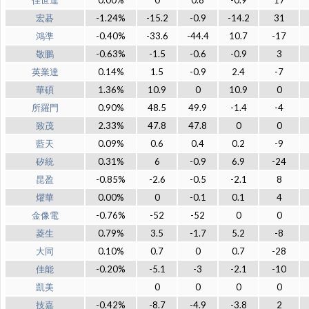
佳世達
0.00%
0
0.8
-0.9
17
宏碁
-1.24%
-15.2
-0.9
-14.2
31
鴻準
-0.40%
-33.6
-44.4
10.7
-17
敬鵬
-0.63%
-1.5
-0.6
-0.9
3
英業達
0.14%
1.5
-0.9
2.4
-7
華碩
1.36%
10.9
0
10.9
0
所羅門
0.90%
48.5
49.9
-1.4
-4
致茂
2.33%
47.8
47.8
0
0
藍天
0.09%
0.6
0.4
0.2
-9
矽統
0.31%
6
-0.9
6.9
-24
昆盈
-0.85%
-2.6
-0.5
-2.1
8
燿華
0.00%
0
-0.1
0.1
4
金像電
-0.76%
-52
-52
0
0
菱生
0.79%
3.5
-1.7
5.2
-8
大同
0.10%
0.7
0
0.7
-28
佳能
-0.20%
-5.1
-3
-2.1
-10
凱美
0
0
0
0
技嘉
-0.42%
-8.7
-4.9
-3.8
2