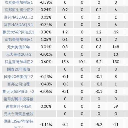
國泰臺灣加權反1
-0.59%
0
0
0
3
富邦恒生國企正2
0.24%
0.2
0
0.2
6
富邦NASDAQ正2
0.01%
0
0
0
1
富邦NASDAQ反1
-0.34%
0
0
0
6
期元大S&P原油反1
0.30%
1.2
0
1.2
-19
富邦臺灣加權反1
1.05%
0.1
0
0.1
2
元大美債20年
0.01%
0.3
0
0.3
148
元大美債20正2
-0.01%
0
0
0
13
群益臺灣加權正2
0.60%
15.6
10.4
5.2
130
國泰20年美債
0
0
0
0
國泰20年美債正2
-0.23%
-0.1
0
-0.1
8
富邦公司治理
-0.40%
-0.3
0
-0.3
1
期元大S&P黃金正2
-0.06%
-0.1
0
-0.1
0
復華彭博非投等債
0
0
0
0
復華富時不動產
0.00%
0
0
0
59
元大台灣高息低波
0
0
0
0
期街口S&P布蘭特
-1.11%
-5.2
0
-5.2
-11