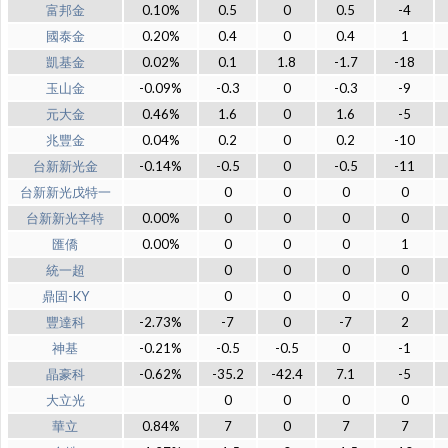
富邦金
0.10%
0.5
0
0.5
-4
國泰金
0.20%
0.4
0
0.4
1
凱基金
0.02%
0.1
1.8
-1.7
-18
玉山金
-0.09%
-0.3
0
-0.3
-9
元大金
0.46%
1.6
0
1.6
-5
兆豐金
0.04%
0.2
0
0.2
-10
台新新光金
-0.14%
-0.5
0
-0.5
-11
台新新光戊特一
0
0
0
0
台新新光辛特
0.00%
0
0
0
0
匯僑
0.00%
0
0
0
1
統一超
0
0
0
0
鼎固-KY
0
0
0
0
豐達科
-2.73%
-7
0
-7
2
神基
-0.21%
-0.5
-0.5
0
-1
晶豪科
-0.62%
-35.2
-42.4
7.1
-5
大立光
0
0
0
0
華立
0.84%
7
0
7
7