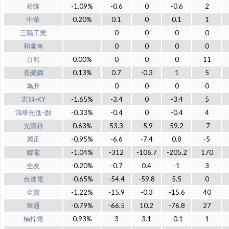
裕隆
-1.09%
-0.6
0
-0.6
2
中華
0.20%
0.1
0
0.1
1
三陽工業
0
0
0
0
和泰車
0
0
0
0
台船
0.00%
0
0
0
11
長榮鋼
0.13%
0.7
-0.3
1
5
為升
0
0
0
0
宏旭-KY
-1.65%
-3.4
0
-3.4
5
鴻華先進-創
-0.33%
-0.4
0
-0.4
4
光寶科
0.63%
53.3
-5.9
59.2
-7
麗正
-0.95%
-6.6
-7.4
0.8
-5
聯電
-1.04%
-312
-106.7
-205.2
170
全友
-0.20%
-0.7
0.4
-1
3
台達電
-0.65%
-54.4
-59.8
5.5
0
金寶
-1.22%
-15.9
-0.3
-15.6
40
華通
-0.79%
-66.5
10.2
-76.8
27
楠梓電
0.93%
3
3.1
-0.1
1