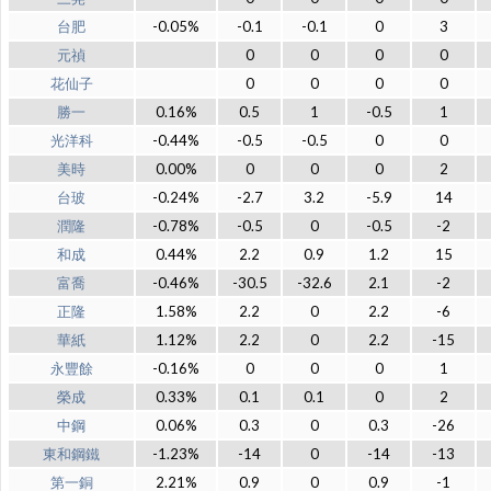
台肥
-0.05%
-0.1
-0.1
0
3
元禎
0
0
0
0
花仙子
0
0
0
0
勝一
0.16%
0.5
1
-0.5
1
光洋科
-0.44%
-0.5
-0.5
0
0
美時
0.00%
0
0
0
2
台玻
-0.24%
-2.7
3.2
-5.9
14
潤隆
-0.78%
-0.5
0
-0.5
-2
和成
0.44%
2.2
0.9
1.2
15
富喬
-0.46%
-30.5
-32.6
2.1
-2
正隆
1.58%
2.2
0
2.2
-6
華紙
1.12%
2.2
0
2.2
-15
永豐餘
-0.16%
0
0
0
1
榮成
0.33%
0.1
0.1
0
2
中鋼
0.06%
0.3
0
0.3
-26
東和鋼鐵
-1.23%
-14
0
-14
-13
第一銅
2.21%
0.9
0
0.9
-1