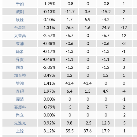
千如
-1.95%
-0.8
0
-0.8
1
威剛
-0.13%
-11.7
3.5
-15.2
2
欣銓
0.10%
1.7
5.9
-4.2
1
台星科
1.31%
26.5
1.6
24.9
-12
太普高
-2.57%
-6.7
0
-6.7
12
東浦
-0.38%
-0.6
0
-0.6
-3
鈊象
-0.17%
-1.3
0
-1.3
-1
昇貿
-0.48%
-1.1
0
-1.1
2
同泰
-2.05%
-1.2
0
-1.2
3
加百裕
0.49%
0.2
0
0.2
1
雙鴻
1.41%
43.4
43.4
0
0
泰碩
1.97%
6.4
1.5
4.9
-4
麗清
0.00%
0
0
0
-1
臺慶科
-0.79%
-5
2
-7
2
尚立
0.00%
0
0
0
-2
先進光
0.92%
9.8
-2.5
12.3
-5
上詮
3.12%
55.5
37.6
17.9
-1