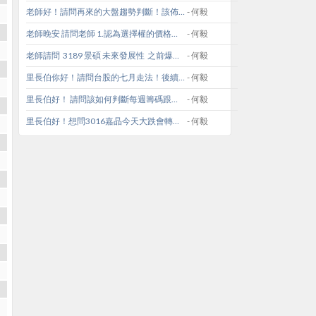
老師好！請問再來的大盤趨勢判斷！該佈局那些族群比較適當？
- 何毅
老師晚安 請問老師 1.認為選擇權的價格走勢跟台股大盤有比較大的關聯嗎? 2.選擇權台指13000C11買進買權1口買在81塊請問老師如何看待這筆單波段的勝算 謝謝
- 何毅
老師請問 3189 景碩 未來發展性 之前爆大量 還有 未來大盤 要ㄗㄞ還有 未來大盤 關鍵位置點 怎怎麼看??
- 何毅
里長伯你好！請問台股的七月走法！後續又該注意哪些轉折？7月又該注意哪些股票類群？
- 何毅
里長伯好！ 請問該如何判斷每週籌碼跟操作週選方式？ 另外想請問2376技嘉買在70有機會解套嗎？ 最近很多個股走勢都是橫盤，大漲，誘多，買進套牢，大盤是不是要開始反轉向下了？
- 何毅
里長伯好！想問3016嘉晶今天大跌會轉空嗎？獲利還有20%該先出掉嗎？還是可以逢低再加碼？ 最近又該如何判斷大盤的趨勢跟方向？
- 何毅