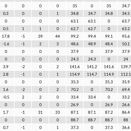
0
0
0
0
35
0
35
34.7
0.3
0
0
1
34.8
34.7
34.8
34.5
0
0
0
0
63.1
63.1
0
63.7
0.5
1
1
0
62.7
62.7
0
63.2
17.8
-5
39
44
99.2
99.4
99.1
95.6
-1.6
-1
2
3
48.6
48.9
48.4
50.1
0
0
0
0
37.9
0
37.9
37.9
0
0
0
0
24.3
24.3
0
24
3.9
-2
0
2
141.6
141.2
141.6
139.7
2.8
-1
0
1
114.9
114.7
114.9
112.1
0
0
0
0
35.3
0
35.3
35.9
1.6
-2
0
2
70.2
0
70.2
69.4
-0.5
2
2
0
33.4
33.4
0
33.2
0
0
0
0
26.9
0
26.9
26.6
1.7
-1
31
33
87.1
87.1
87.2
86.4
0
0
0
0
88.7
88.7
88.7
88
0.7
-1
0
1
37.3
0
37.3
36.6