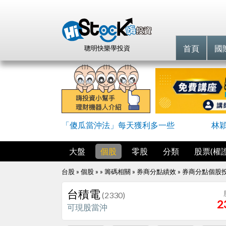
首頁
國
聰明快樂學投資
「傻瓜當沖法」每天獲利多一些
林
大盤
個股
零股
分類
股票(權證
台股 » 個股 » » 籌碼相關 » 券商分點績效 »
券商分點個股
台積電
(2330)
2
可現股當沖