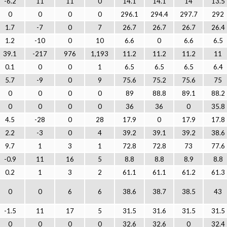
-6.2
11
11
0
14.1
14.1
14
13.5
0
0
0
0
296.1
294.4
297.7
292
1.7
-7
0
7
26.7
26.7
26.7
26.4
1.2
-10
0
10
6.6
0
6.6
6.5
39.1
-217
976
1,193
11.2
11.2
11.2
11
0.1
0
0
1
6.5
6.5
6.5
6.4
5.7
-9
0
9
75.6
75.2
75.6
75
0
0
0
0
89
88.8
89.1
88.2
0
0
0
0
36
36
0
35.8
4.5
-28
0
28
17.9
0
17.9
17.8
2.2
-3
0
4
39.2
39.1
39.2
38.6
9.7
1
3
1
72.8
72.8
73
77.6
-0.9
11
16
5
8.8
8.8
8.9
8.8
0.2
1
3
2
61.1
61.1
61.2
61.3
0
0
6
6
38.6
38.7
38.5
43
-1.5
11
17
5
31.5
31.6
31.5
31.5
0
0
0
0
32.6
32.6
0
32.4