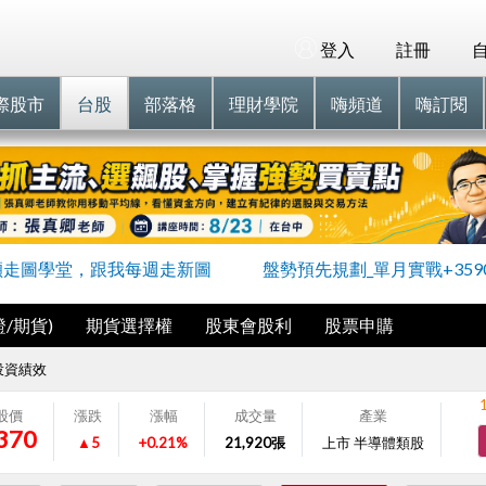
登入
註冊
際股市
台股
部落格
理財學院
嗨頻道
嗨訂閱
穎走圖學堂，跟我每週走新圖
盤勢預先規劃_單月實戰+359
/期貨)
期貨選擇權
股東會股利
股票申購
投資績效
股價
漲跌
漲幅
成交量
產業
370
▲5
+0.21%
21,920
張
上市 半導體類股