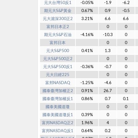
元大台灣50反1
-0.05%
-1.9
-6.2
期元大S&P黃金
0.67%
0.9
-0.5
元大滬深300正2
3.21%
6.6
6.6
富邦日本正2
0
0
期元大S&P石油
-4.16%
-10.3
0
富邦日本
0
0
元大S&P500
0.41%
1.3
0
元大S&P500正2
0
0
元大S&P500反1
-0.36%
-0.7
0
元大日經225
0
0
富邦NASDAQ
-1.25%
-4.6
0
國泰臺灣加權正2
0.91%
26.7
0
國泰臺灣加權反1
0.86%
0.7
0.1
國泰美國道瓊
0
0
國泰美國道瓊反1
0.39%
0
0
富邦NASDAQ正2
1.96%
4
0
富邦NASDAQ反1
0.64%
0.2
0