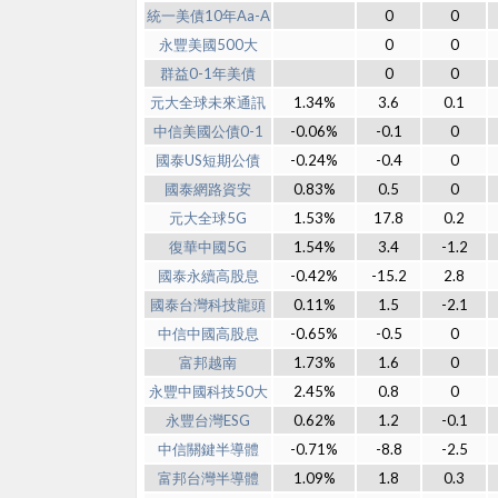
統一美債10年Aa-A
0
0
永豐美國500大
0
0
群益0-1年美債
0
0
元大全球未來通訊
1.34%
3.6
0.1
中信美國公債0-1
-0.06%
-0.1
0
國泰US短期公債
-0.24%
-0.4
0
國泰網路資安
0.83%
0.5
0
元大全球5G
1.53%
17.8
0.2
復華中國5G
1.54%
3.4
-1.2
國泰永續高股息
-0.42%
-15.2
2.8
國泰台灣科技龍頭
0.11%
1.5
-2.1
中信中國高股息
-0.65%
-0.5
0
富邦越南
1.73%
1.6
0
永豐中國科技50大
2.45%
0.8
0
永豐台灣ESG
0.62%
1.2
-0.1
中信關鍵半導體
-0.71%
-8.8
-2.5
富邦台灣半導體
1.09%
1.8
0.3