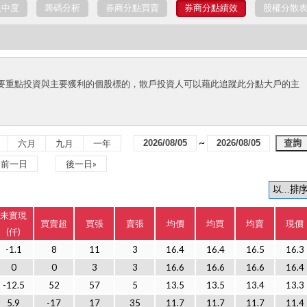
集中度
籌碼分析
券商分點買賣
券商分點績效
股權分散
要重點投資與主要獲利的個股標的，散戶投資人可以藉此追蹤此分點大戶的主
~
六月
九月
一年
«前一日
後一日»
未實現
買賣超
買張
賣張
均價
均買
均賣
現價
(仟)
-1.1
8
11
3
16.4
16.4
16.5
16.3
0
0
3
3
16.6
16.6
16.6
16.4
-12.5
52
57
5
13.5
13.5
13.4
13.3
5.9
-17
17
35
11.7
11.7
11.7
11.4