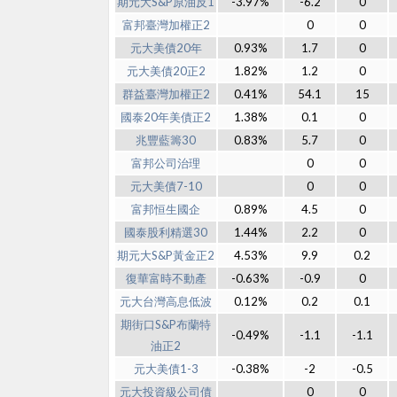
期元大S&P原油反1
-3.97%
-6.2
0
富邦臺灣加權正2
0
0
元大美債20年
0.93%
1.7
0
元大美債20正2
1.82%
1.2
0
群益臺灣加權正2
0.41%
54.1
15
國泰20年美債正2
1.38%
0.1
0
兆豐藍籌30
0.83%
5.7
0
富邦公司治理
0
0
元大美債7-10
0
0
富邦恒生國企
0.89%
4.5
0
國泰股利精選30
1.44%
2.2
0
期元大S&P黃金正2
4.53%
9.9
0.2
復華富時不動產
-0.63%
-0.9
0
元大台灣高息低波
0.12%
0.2
0.1
期街口S&P布蘭特
-0.49%
-1.1
-1.1
油正2
元大美債1-3
-0.38%
-2
-0.5
元大投資級公司債
0
0