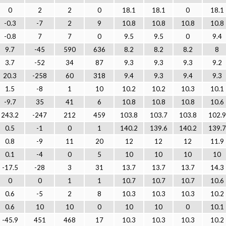
0
2
2
0
18.1
18.1
0
18.1
-0.3
-7
2
9
10.8
10.8
10.8
10.8
-0.8
7
7
0
9.5
9.5
0
9.4
9.7
-45
590
636
8.2
8.2
8.2
8
3.7
-52
34
87
9.3
9.3
9.3
9.2
20.3
-258
60
318
9.4
9.3
9.4
9.3
1.5
-8
1
10
10.2
10.2
10.3
10.1
-9.7
35
41
6
10.8
10.8
10.8
10.6
243.2
-247
212
459
103.8
103.7
103.8
102.9
0.5
-1
0
1
140.2
139.6
140.2
139.7
0.8
-9
11
20
12
12
12
11.9
0.1
-4
0
5
10
10
10
10
-17.5
-28
3
31
13.7
13.7
13.7
14.3
0
0
1
1
10.7
10.7
10.7
10.6
0.6
-5
2
8
10.3
10.3
10.3
10.2
0.6
10
10
0
10
10
0
10.1
-45.9
451
468
17
10.3
10.3
10.3
10.2