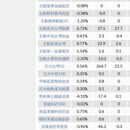
主動復華金融股息
-0.08%
0
0
主動野村臺灣高息
-0.38%
-0.4
0
主動聯博動能50
-1.20%
-0.8
0
主動富邦台灣龍耀
0.72%
37.5
27.7
主動中信台灣收益
0.41%
3.3
-0.4
主動凱基台灣
0.77%
22.9
2.6
主動第一金優股息
1.54%
1.6
0.1
主動永豐科技趨勢
-2.30%
-10.2
-0.5
元大台灣50
0.56%
264.7
21.5
元大中型100
0.35%
0.5
0
平衡凱基雙核收息
0.34%
0.8
0
元大納斯達克精選
0.30%
0.1
0
野村稀土關鍵資源
-4.10%
-17.4
0.1
群益S&P500
-0.02%
0
0
群益美國科技巨頭
0.75%
0.6
0
聯邦美國金融創新
0.60%
0.6
0
貝萊德世界股票
-0.96%
-46.2
-0.3