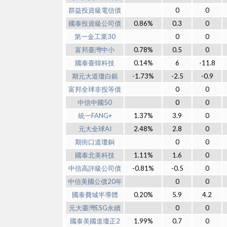
群益投資級電信債
0
0
國泰投資級公司債
0.86%
0.3
0
第一金工業30
0
0
富邦臺灣中小
0.78%
0.5
0
國泰臺韓科技
0.14%
6
-11.8
期元大道瓊白銀
-1.73%
-2.5
-0.9
富邦全球非投等債
0
0
中信中國50
0
0
統一FANG+
1.37%
3.9
0
元大全球AI
2.48%
2.8
0
期街口道瓊銅
0
0
國泰北美科技
1.11%
1.6
0
中信高評級公司債
-0.81%
-0.5
0
中信美國公債20年
0
0
國泰費城半導體
0.20%
5.9
4.2
元大臺灣ESG永續
0
0
國泰美國道瓊正2
1.99%
0.7
0