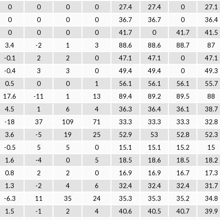
0
0
0
0
27.4
27.4
0
27.1
0
0
0
0
36.7
36.7
0
36.4
0
0
0
0
41.7
0
41.7
41.5
3.4
-2
1
3
88.6
88.6
88.7
87
-0.1
2
2
0
47.1
47.1
0
47.1
-0.4
3
3
0
49.4
49.4
0
49.3
0.5
0
0
1
56.1
56.1
56.1
55.7
17.6
-11
1
13
89.4
89.2
89.5
88
4.5
1
6
4
36.3
36.4
36.1
38.7
-18
37
109
71
33.3
33.3
33.3
32.8
3.6
-5
19
25
52.9
53
52.8
52.3
-0.5
5
5
0
15.1
15.1
15.2
15
1.6
-4
0
5
18.5
18.6
18.5
18.2
0.8
2
2
0
16.9
16.9
16.7
17.3
1.3
-2
4
6
32.4
32.4
32.4
31.7
-6.3
11
35
24
35.3
35.3
35.2
34.8
1.5
-1
2
4
40.6
40.5
40.7
39.9