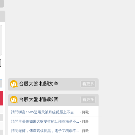
表
台股大盤 相關文章
台股大盤 相關影音
請問獅富1605這兩天被月線反壓上不去，如要低接是否在48左右在接較為適合，另外對於大盤融資一直增加有什麼看法?謝謝。
- 何毅
請問里長伯如果大盤要拉的話那鴻海是不是也會有他的份呢
- 何毅
請問老師，傳產高檔長黑，電子又積弱不振，大盤該看空了嗎？之前長下引線真的是支撐嗎？
- 何毅