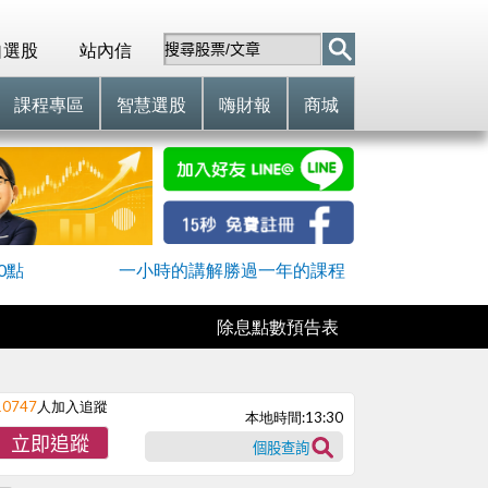
自選股
站內信
課程專區
智慧選股
嗨財報
商城
0點
一小時的講解勝過一年的課程
除息點數預告表
10747
人加入追蹤
本地時間:
13:30
立即追蹤