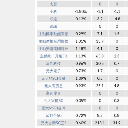
志豐
0
0
全科
-1.80%
-1.1
-1.1
順達
0.12%
3.2
-4.8
茂訊
0
0
主動國泰動能高息
0.29%
7.1
1.5
主動摩根台灣鑫收
1.31%
13.7
0
主動安聯美國科技
1.48%
4.1
0
主動統一升級50
1.13%
65.8
2.3
富邦科技
0.96%
30.5
0.7
元大電子
0.73%
1.7
0
元大MSCI金融
1.09%
0.5
0
元大高股息
0.93%
25.1
4.8
富邦摩台
0
0
元大富櫃50
0.05%
0
0.3
元大MSCI台灣
0
0
富邦台50
0.72%
8.5
0.8
元大台灣50正2
0.60%
213.1
31.9