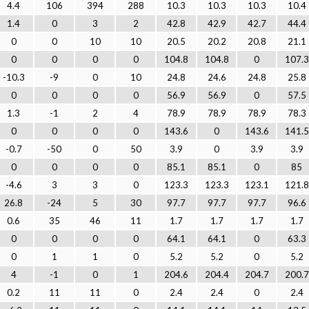
4.4
106
394
288
10.3
10.3
10.3
10.4
1.4
0
3
2
42.8
42.9
42.7
44.4
0
0
10
10
20.5
20.2
20.8
21.1
0
0
0
0
104.8
104.8
0
107.3
-10.3
-9
0
10
24.8
24.6
24.8
25.8
0
0
0
0
56.9
56.9
0
57.5
1.3
-1
2
4
78.9
78.9
78.9
78.3
0
0
0
0
143.6
0
143.6
141.5
-0.7
-50
0
50
3.9
0
3.9
3.9
0
0
0
0
85.1
85.1
0
85
-4.6
3
3
0
123.3
123.3
123.1
121.8
26.8
-24
5
30
97.7
97.7
97.7
96.6
0.6
35
46
11
1.7
1.7
1.7
1.7
0
0
0
0
64.1
64.1
0
63.3
0
1
1
0
5.2
5.2
0
5.2
4
-1
0
1
204.6
204.4
204.7
200.7
0.2
11
11
0
2.4
2.4
0
2.4