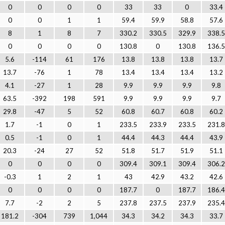
0
0
0
0
33
33
0
33.4
0
0
1
1
59.4
59.9
58.8
57.6
8
1
8
7
330.2
330.5
329.9
338.5
0
0
0
0
130.8
0
130.8
136.5
5.6
-114
61
176
13.8
13.8
13.8
13.7
13.7
-76
1
78
13.4
13.4
13.4
13.2
4.1
-27
1
28
9.9
9.9
9.9
9.8
63.5
-392
198
591
9.9
9.9
9.9
9.7
29.8
-47
5
52
60.8
60.7
60.8
60.2
1.7
-1
0
1
233.5
233.9
233.5
231.8
0.5
-1
0
1
44.4
44.3
44.4
43.9
20.3
-24
27
52
51.8
51.7
51.9
51.1
0
0
0
0
309.4
309.1
309.4
306.2
-0.3
1
2
1
43
42.9
43.2
42.6
0
0
0
0
187.7
0
187.7
186.4
7.7
-2
2
5
237.8
237.5
237.9
235.4
181.2
-304
739
1,044
34.3
34.2
34.3
33.7