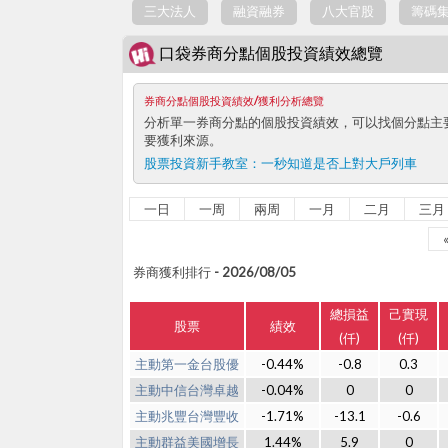
三大法人
融資融券
八大官股
籌碼
口袋券商分點個股投資績效總覽
券商分點個股投資績效/獲利分析總覽
分析單一券商分點的個股投資績效，可以找個分點主
要獲利來源。
股票投資新手教室：
一秒知道是否上對大戶列車
一日
一周
兩周
一月
二月
三月
券商獲利排行 - 2026/08/05
總損益
己實現
股票
績效
(仟)
(仟)
主動第一金台股優
-0.44%
-0.8
0.3
主動中信台灣卓越
-0.04%
0
0
主動兆豐台灣豐收
-1.71%
-13.1
-0.6
主動群益美國增長
1.44%
5.9
0