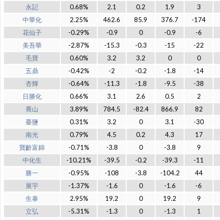
永記
0.68%
2.1
0.2
1.9
3
中華化
2.25%
462.6
85.9
376.7
-174
花仙子
-0.29%
-0.9
0
-0.9
-6
美吾華
-2.87%
-15.3
-0.3
-15
-22
毛寶
0.60%
3.2
3.2
0
0
五鼎
-0.42%
-2
-0.2
-1.8
-14
杏輝
-0.64%
-11.3
-1.8
-9.5
-38
日勝化
0.66%
3.1
2.6
0.5
2
喬山
3.89%
784.5
-82.4
866.9
82
臺鹽
0.31%
3.2
0
3.1
-30
南光
0.79%
4.5
0.2
4.3
17
寶齡富錦
-0.71%
-3.8
0
-3.8
9
中化生
-10.21%
-39.5
-0.2
-39.3
-11
勝一
-0.95%
-108
-3.8
-104.2
44
展宇
-1.37%
-1.6
0
-1.6
-6
生泰
2.95%
19.2
0
19.2
9
立弘
-5.31%
-1.3
0
-1.3
1