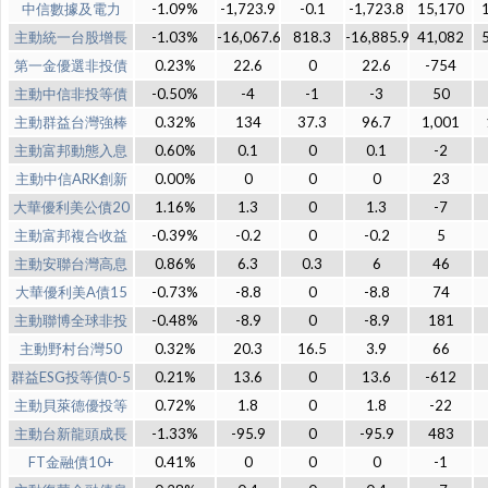
中信數據及電力
-1.09%
-1,723.9
-0.1
-1,723.8
15,170
主動統一台股增長
-1.03%
-16,067.6
818.3
-16,885.9
41,082
第一金優選非投債
0.23%
22.6
0
22.6
-754
主動中信非投等債
-0.50%
-4
-1
-3
50
主動群益台灣強棒
0.32%
134
37.3
96.7
1,001
主動富邦動態入息
0.60%
0.1
0
0.1
-2
主動中信ARK創新
0.00%
0
0
0
23
大華優利美公債20
1.16%
1.3
0
1.3
-7
主動富邦複合收益
-0.39%
-0.2
0
-0.2
5
主動安聯台灣高息
0.86%
6.3
0.3
6
46
大華優利美A債15
-0.73%
-8.8
0
-8.8
74
主動聯博全球非投
-0.48%
-8.9
0
-8.9
181
主動野村台灣50
0.32%
20.3
16.5
3.9
66
群益ESG投等債0-5
0.21%
13.6
0
13.6
-612
主動貝萊德優投等
0.72%
1.8
0
1.8
-22
主動台新龍頭成長
-1.33%
-95.9
0
-95.9
483
FT金融債10+
0.41%
0
0
0
-1