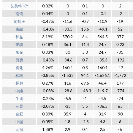
艾美特-KY
0.02%
0
0.1
0
2
南僑
0.04%
0
0.1
-0.1
-2
葡萄王
-0.47%
-11.6
-0.7
-10.9
-19
東鹼
-0.40%
-33.5
15.6
-49.1
52
和益
3.19%
570.9
6.4
564.5
377
東聯
0.48%
36.1
11.4
24.7
-323
永光
0.33%
30
5.3
24.7
-31
興農
-0.43%
-34.6
0.7
-35.3
-192
國化
4.26%
160.4
0.3
160.1
-47
和桐
-3.85%
-1,532
94.1
-1,626.1
-1,772
長興
0.27%
116
69.6
46.4
177
中纖
-0.08%
-28.6
-148.3
119.7
-774
生達
-0.23%
-5.5
-1
-4.5
-24
三晃
-2.07%
-33
3.5
-36.5
65
台肥
0.39%
35.9
4
31.9
90
中碳
0.05%
1.8
-2.5
4.3
6
元禎
1.38%
2.9
0.4
2.5
-6