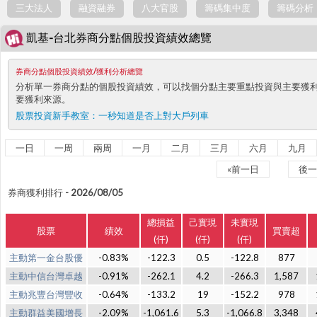
三大法人
融資融券
八大官股
籌碼集中度
籌碼分析
凱基-台北券商分點個股投資績效總覽
券商分點個股投資績效/獲利分析總覽
分析單一券商分點的個股投資績效，可以找個分點主要重點投資與主要獲
要獲利來源。
股票投資新手教室：
一秒知道是否上對大戶列車
一日
一周
兩周
一月
二月
三月
六月
九月
«前一日
後一
券商獲利排行 - 2026/08/05
總損益
己實現
未實現
股票
績效
買賣超
(仟)
(仟)
(仟)
主動第一金台股優
-0.83%
-122.3
0.5
-122.8
877
主動中信台灣卓越
-0.91%
-262.1
4.2
-266.3
1,587
主動兆豐台灣豐收
-0.64%
-133.2
19
-152.2
978
主動群益美國增長
-2.09%
-1,061.6
5.3
-1,066.8
3,348