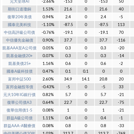
元大全球AI
-2.66%
-153
0
-153
50
期街口道瓊銅
1.53%
21.6
0
21.6
40
復華20年美債
0.94%
2.4
0
2.4
-5
國泰北美科技
-1.10%
-87.5
0
-87.5
113
中信高評級公司債
-0.76%
-19.1
0
-19.1
70
中信優先金融債
0.90%
37.7
0
37.7
-116
凱基AAA至A公司債
0.05%
0.3
0
0.3
-20
凱基金融債20+
0.07%
0.3
0
0.3
-14
凱基美債25+
1.16%
0.6
0
0.6
-2
國泰A級科技債
0.47%
0.1
0.1
0
0
富邦中証500
2.60%
34.9
14.1
20.8
20
富邦金融投等債
-0.43%
-5
0
-5
33
元大10年IG銀行債
0.82%
5.7
0
5.7
-21
復華公司債A3
0.64%
22.7
0
22.7
-75
復華信用債1-5
0.08%
1
0
1
-21
群益A級公司債
1.11%
0.4
0
0.4
-1
群益AAA-A醫療債
0.08%
0.8
0
0.8
-33
中信美國公債20年
1.03%
213.7
0
213.7
-769