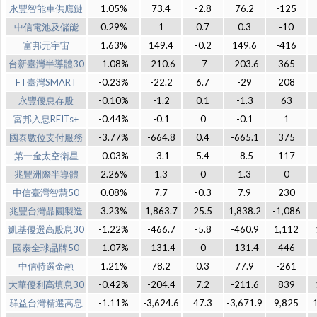
永豐智能車供應鏈
1.05%
73.4
-2.8
76.2
-125
中信電池及儲能
0.29%
1
0.7
0.3
-10
富邦元宇宙
1.63%
149.4
-0.2
149.6
-416
台新臺灣半導體30
-1.08%
-210.6
-7
-203.6
365
FT臺灣SMART
-0.23%
-22.2
6.7
-29
208
永豐優息存股
-0.10%
-1.2
0.1
-1.3
63
富邦入息REITs+
-0.44%
-0.1
0
-0.1
1
國泰數位支付服務
-3.77%
-664.8
0.4
-665.1
375
第一金太空衛星
-0.03%
-3.1
5.4
-8.5
117
兆豐洲際半導體
2.26%
1.3
0
1.3
0
中信臺灣智慧50
0.08%
7.7
-0.3
7.9
230
兆豐台灣晶圓製造
3.23%
1,863.7
25.5
1,838.2
-1,086
凱基優選高股息30
-1.22%
-466.7
-5.8
-460.9
1,112
國泰全球品牌50
-1.07%
-131.4
0
-131.4
446
中信特選金融
1.21%
78.2
0.3
77.9
-261
大華優利高填息30
-0.42%
-204.4
7.2
-211.6
839
群益台灣精選高息
-1.11%
-3,624.6
47.3
-3,671.9
9,825