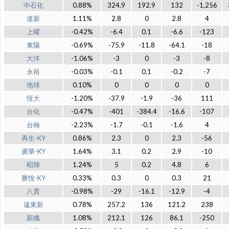
中石化
0.88%
324.9
192.9
132
-1,256
達新
1.11%
2.8
0
2.8
4
上曜
-0.42%
-6.4
0.1
-6.6
-123
東陽
-0.69%
-75.9
-11.8
-64.1
-18
大洋
-1.06%
-3
0
-3
-8
永裕
-0.03%
-0.1
0.1
-0.2
-7
地球
0.10%
0
0
0
0
恆大
-1.20%
-37.9
-1.9
-36
111
台化
-0.47%
-401
-384.4
-16.6
-107
台翰
-2.23%
-1.7
-0.1
-1.6
4
再生-KY
0.86%
2.3
0
2.3
-56
廣華-KY
1.64%
3.1
0.2
2.9
-10
昭輝
1.24%
5
0.2
4.8
6
勝悅-KY
0.33%
0.3
0
0.3
21
八貫
-0.98%
-29
-16.1
-12.9
-4
遠東新
0.78%
257.2
136
121.2
238
新纖
1.08%
212.1
126
86.1
-250