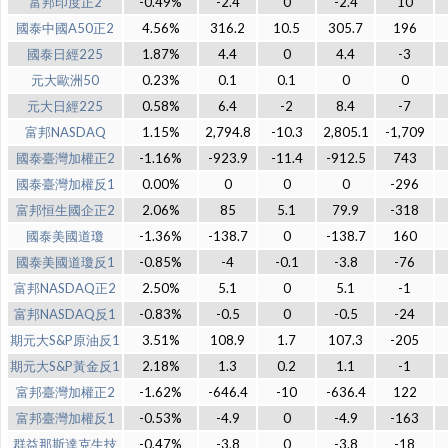
富邦印度正2
-0.49%
-2.4
0
-2.4
10
國泰中國A50正2
4.56%
316.2
10.5
305.7
196
國泰日經225
1.87%
4.4
0
4.4
-3
元大歐洲50
0.23%
0.1
0.1
0
0
元大日經225
0.58%
6.4
-2
8.4
-7
富邦NASDAQ
1.15%
2,794.8
-10.3
2,805.1
-1,709
國泰臺灣加權正2
-1.16%
-923.9
-11.4
-912.5
743
國泰臺灣加權反1
0.00%
0
0
0
-296
富邦恒生國企正2
2.06%
85
5.1
79.9
-318
國泰美國道瓊
-1.36%
-138.7
0
-138.7
160
國泰美國道瓊反1
-0.85%
-4
-0.1
-3.8
-76
富邦NASDAQ正2
2.50%
5.1
0
5.1
-1
富邦NASDAQ反1
-0.83%
-0.5
0
-0.5
-24
期元大S&P原油反1
3.51%
108.9
1.7
107.3
-205
期元大S&P黃金反1
2.18%
1.3
0.2
1.1
-1
富邦臺灣加權正2
-1.62%
-646.4
-10
-636.4
122
富邦臺灣加權反1
-0.53%
-4.9
0
-4.9
-163
群益那斯達克生技
-0.47%
-3.8
0
-3.8
-18