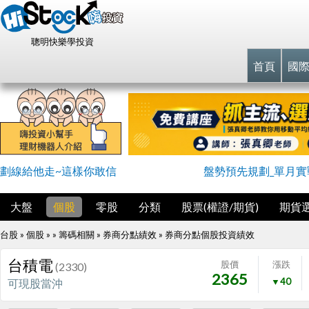
聰明快樂學投資
首頁
國
劃線給他走~這樣你敢信
盤勢預先規劃_單月實戰
大盤
個股
零股
分類
股票(權證/期貨)
期貨
台股 » 個股 » » 籌碼相關 » 券商分點績效 »
券商分點個股投資績效
台積電
股價
漲跌
(2330)
2365
▼40
可現股當沖