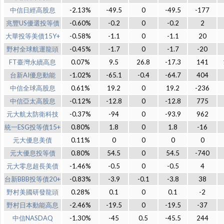
中信日經高股息
-2.13%
-49.5
0
-49.5
-177
兆豐US優選投等債
-0.60%
-0.2
0
-0.2
2
大華投等美債15Y+
-0.58%
-1.1
0
-1.1
20
野村全球航運龍頭
-0.45%
-1.7
0
-1.7
-20
FT臺灣永續高息
0.07%
9.5
26.8
-17.3
141
台新AI優息動能
-1.02%
-65.1
-0.4
-64.7
404
中信全球高股息
0.61%
19.2
0
19.2
-236
中信亞太高股息
-0.12%
-12.8
0
-12.8
775
元大航太防衛科技
-0.37%
-94
0
-93.9
962
統一ESG投等債15+
0.80%
1.8
0
1.8
-16
元大優息美債
0.11%
0
0
0
0
元大優息投等債
0.80%
54.5
0
54.5
-740
元大零息超長美債
-1.46%
-0.5
0
-0.5
4
台新BBB投等債20+
-0.83%
-3.9
-0.1
-3.8
38
野村美國研發龍頭
0.28%
0.1
0
0.1
-2
野村日本動能高息
-2.46%
-19.5
0
-19.5
-37
中信NASDAQ
-1.30%
-45
0.5
-45.5
244