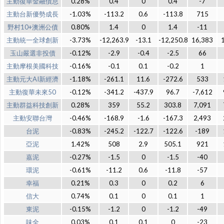
主動復華金融債息
0.28%
0.4
0
0.4
-7
主動台新優勢成長
-1.03%
-113.2
0.6
-113.8
715
野村10+澳洲公債
0.80%
1.4
0
1.4
-11
主動統一全球創新
-3.73%
-12,263.9
-13.1
-12,250.8
16,383
玉山嚴選非投債
-0.12%
-2.9
-0.4
-2.5
66
主動摩根美國科技
-0.16%
-0.1
0.1
-0.2
1
主動元大AI新經濟
-1.18%
-261.1
11.6
-272.6
533
主動復華未來50
-0.12%
-341.2
-437.9
96.7
-7,612
主動群益科技創新
0.28%
359
55.2
303.8
7,091
主動安聯台灣
-0.46%
-168.9
-1.6
-167.3
2,493
台泥
-0.83%
-245.2
-122.7
-122.6
-189
亞泥
1.42%
508
2.9
505.1
921
嘉泥
-0.27%
-1.5
0
-1.5
-40
環泥
-0.61%
-11.2
0.6
-11.8
-57
幸福
0.21%
0.3
0
0.2
6
信大
0.74%
0.1
0
0.1
1
東泥
-0.15%
-1.2
0
-1.2
-49
味全
0.03%
0.1
0.1
0
-23