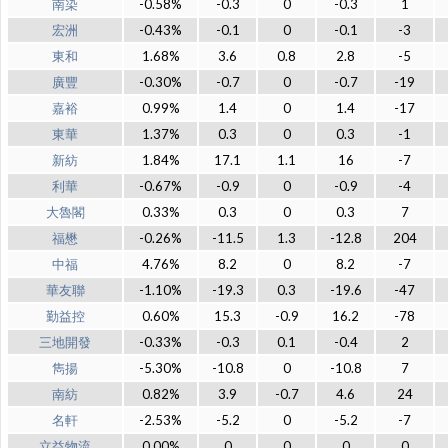
南染
-0.58%
-0.3
0
-0.3
1
宏洲
-0.43%
-0.1
0
-0.1
-3
東和
1.68%
3.6
0.8
2.8
-5
廣豐
-0.30%
-0.7
0
-0.7
-19
嘉裕
0.99%
1.4
0
1.4
-17
東華
1.37%
0.3
0
0.3
-1
新紡
1.84%
17.1
1.1
16
-7
利華
-0.67%
-0.9
0
-0.9
-4
大魯閣
0.33%
0.3
0
0.3
7
福懋
-0.26%
-11.5
1.3
-12.8
204
中福
4.76%
8.2
0
8.2
-7
華友聯
-1.10%
-19.3
0.3
-19.6
-47
勤益控
0.60%
15.3
-0.9
16.2
-78
三地開發
-0.33%
-0.3
0.1
-0.4
2
雋揚
-5.30%
-10.8
0
-10.8
7
南紡
0.82%
3.9
-0.7
4.6
24
名軒
-2.53%
-5.2
0
-5.2
-7
立益物流
0.00%
0
0
0
0