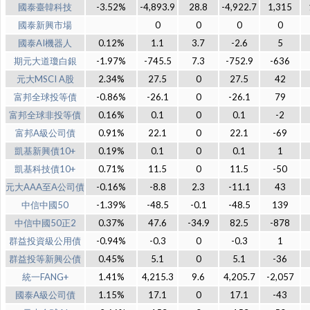
國泰臺韓科技
-3.52%
-4,893.9
28.8
-4,922.7
1,315
國泰新興市場
0
0
0
0
國泰AI機器人
0.12%
1.1
3.7
-2.6
5
期元大道瓊白銀
-1.97%
-745.5
7.3
-752.9
-636
元大MSCI A股
2.34%
27.5
0
27.5
42
富邦全球投等債
-0.86%
-26.1
0
-26.1
79
富邦全球非投等債
0.16%
0.1
0
0.1
-2
富邦A級公司債
0.91%
22.1
0
22.1
-69
凱基新興債10+
0.19%
0.1
0
0.1
1
凱基科技債10+
0.71%
11.5
0
11.5
-50
元大AAA至A公司債
-0.16%
-8.8
2.3
-11.1
43
中信中國50
-1.39%
-48.5
-0.1
-48.5
139
中信中國50正2
0.37%
47.6
-34.9
82.5
-878
群益投資級公用債
-0.94%
-0.3
0
-0.3
1
群益投等新興公債
0.45%
5.1
0
5.1
-36
統一FANG+
1.41%
4,215.3
9.6
4,205.7
-2,057
國泰A級公司債
1.15%
17.1
0
17.1
-43