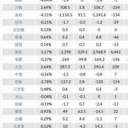
祺驊
-4.64%
-1.4
0
-1.4
-1
川寶
2.69%
508.5
1.8
506.7
-234
直得
-4.11%
-1,150.5
91.1
-1,241.6
-134
岱宇
-0.21%
-1.7
-0.5
-1.2
-39
宏佳騰
0.53%
0.3
0.3
0
0
華電
0.64%
9.2
0.4
8.8
-46
聲寶
0.14%
0.7
0.3
0.3
-15
華新
-1.57%
-3,298
-329.1
-2,968.9
4,443
華榮
-0.27%
-269
-99.8
-169.2
-196
大亞
2.64%
287.3
-3.1
290.4
209
中電
-0.56%
-1.5
-0.8
-0.8
7
宏泰
-2.78%
-127.2
2.8
-130
-124
三洋電
0.48%
0.6
0.2
0.4
-3
大山
-0.04%
-0.1
-0.1
0
1
億泰
-0.19%
-1.7
0.7
-2.4
-17
榮星
0.93%
49
63.5
-14.5
32
合機
0.29%
3.2
4.4
-1.1
7
大東電
0.52%
10
-4.3
14.3
-3