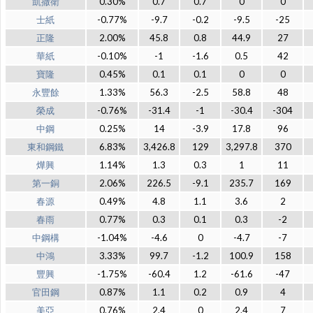
凱撒衛
0.30%
0.7
0.7
0
0
士紙
-0.77%
-9.7
-0.2
-9.5
-25
正隆
2.00%
45.8
0.8
44.9
27
華紙
-0.10%
-1
-1.6
0.5
42
寶隆
0.45%
0.1
0.1
0
0
永豐餘
1.33%
56.3
-2.5
58.8
48
榮成
-0.76%
-31.4
-1
-30.4
-304
中鋼
0.25%
14
-3.9
17.8
96
東和鋼鐵
6.83%
3,426.8
129
3,297.8
370
燁興
1.14%
1.3
0.3
1
11
第一銅
2.06%
226.5
-9.1
235.7
169
春源
0.49%
4.8
1.1
3.6
2
春雨
0.77%
0.3
0.1
0.3
-2
中鋼構
-1.04%
-4.6
0
-4.7
-7
中鴻
3.33%
99.7
-1.2
100.9
158
豐興
-1.75%
-60.4
1.2
-61.6
-47
官田鋼
0.87%
1.1
0.2
0.9
4
美亞
0.76%
2.4
0
2.4
7