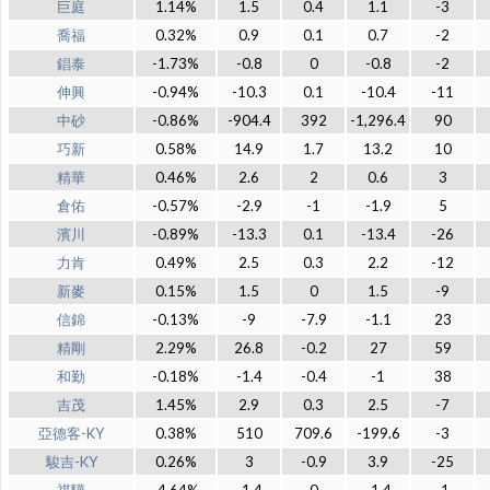
巨庭
1.14%
1.5
0.4
1.1
-3
喬福
0.32%
0.9
0.1
0.7
-2
錩泰
-1.73%
-0.8
0
-0.8
-2
伸興
-0.94%
-10.3
0.1
-10.4
-11
中砂
-0.86%
-904.4
392
-1,296.4
90
巧新
0.58%
14.9
1.7
13.2
10
精華
0.46%
2.6
2
0.6
3
倉佑
-0.57%
-2.9
-1
-1.9
5
濱川
-0.89%
-13.3
0.1
-13.4
-26
力肯
0.49%
2.5
0.3
2.2
-12
新麥
0.15%
1.5
0
1.5
-9
信錦
-0.13%
-9
-7.9
-1.1
23
精剛
2.29%
26.8
-0.2
27
59
和勤
-0.18%
-1.4
-0.4
-1
38
吉茂
1.45%
2.9
0.3
2.5
-7
亞德客-KY
0.38%
510
709.6
-199.6
-3
駿吉-KY
0.26%
3
-0.9
3.9
-25