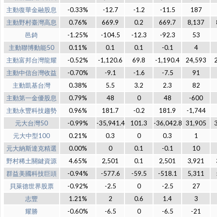
主動復華金融股息
-0.33%
-12.7
-1.2
-11.5
187
主動野村臺灣高息
0.76%
669.9
0.2
669.7
8,137
邑錡
-1.25%
-104.5
-12.3
-92.3
53
主動聯博動能50
0.11%
0.1
0.1
-0.1
4
主動富邦台灣龍耀
-0.52%
-1,120.6
69.8
-1,190.4
24,593
主動中信台灣收益
-0.70%
-9.1
-1.6
-7.5
91
主動凱基台灣
0.38%
5.5
3.2
2.3
82
主動第一金優股息
0.79%
48
0
48
-600
主動永豐科技趨勢
0.96%
181.7
-0.2
181.9
-1,744
元大台灣50
-0.99%
-35,941.4
101.3
-36,042.8
31,905
元大中型100
0.21%
0.3
0
0.3
1
元大納斯達克精選
0.00%
0
0.1
-0.1
10
野村稀土關鍵資源
4.65%
2,501
0.1
2,501
3,921
群益美國科技巨頭
-0.94%
-577.6
-59.5
-518.1
5,311
貝萊德世界股票
-0.92%
-2.5
0
-2.5
27
志豐
1.21%
2
0.6
1.4
3
耀勝
-0.60%
-6.5
0
-6.5
-21