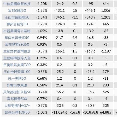
中信美國創新科技
-1.20%
-94.9
0.2
-95
614
富邦旗艦50
-1.57%
-431.1
15
-446.1
1,006
玉山市值動能50
-1.34%
-345.1
-1.1
-343.9
1,201
聯邦台精彩50
-1.29%
-124.8
0
-124.8
445
台新美國電力基建
1.05%
13.8
-0.1
13.9
-65
華南永昌優選50
0.94%
21.7
4.9
16.8
-33
富邦淨零ESG50
0.92%
0.5
0
0.5
-3
主動野村臺灣優選
-0.57%
-166.1
1.5
-167.6
-1,187
主動聯博投等入息
0.22%
0.4
0.1
0.3
-5
平衡凱基美國TOP
0.33%
0.2
0
0.2
-5
玉山全球藍籌100
-0.63%
-25.2
0
-25.2
179
統一美國50
0.68%
1.2
0
1.2
-11
野村日本東證
0.58%
21.4
0.1
21.3
283
貝萊德標普卓越50
-0.74%
-56.2
0
-56.2
626
富邦標普500
0.77%
0.4
0
0.4
-4
大華美國MAG7+
-0.77%
-30.5
0.3
-30.8
305
凱基台灣TOP50
-1.02%
-11,024.6
-165.8
-10,858.8
64,885