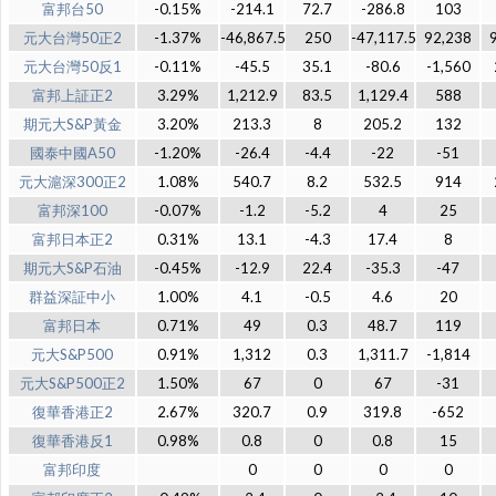
富邦台50
-0.15%
-214.1
72.7
-286.8
103
元大台灣50正2
-1.37%
-46,867.5
250
-47,117.5
92,238
元大台灣50反1
-0.11%
-45.5
35.1
-80.6
-1,560
富邦上証正2
3.29%
1,212.9
83.5
1,129.4
588
期元大S&P黃金
3.20%
213.3
8
205.2
132
國泰中國A50
-1.20%
-26.4
-4.4
-22
-51
元大滬深300正2
1.08%
540.7
8.2
532.5
914
富邦深100
-0.07%
-1.2
-5.2
4
25
富邦日本正2
0.31%
13.1
-4.3
17.4
8
期元大S&P石油
-0.45%
-12.9
22.4
-35.3
-47
群益深証中小
1.00%
4.1
-0.5
4.6
20
富邦日本
0.71%
49
0.3
48.7
119
元大S&P500
0.91%
1,312
0.3
1,311.7
-1,814
元大S&P500正2
1.50%
67
0
67
-31
復華香港正2
2.67%
320.7
0.9
319.8
-652
復華香港反1
0.98%
0.8
0
0.8
15
富邦印度
0
0
0
0