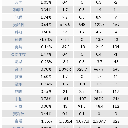
合世
1.01%
0.4
0
0.3
-2
和康生
0.34%
1.7
0.3
1.4
11
訊聯
1.74%
9.2
0.3
8.9
7
光洋科
0.64%
525.5
648
-122.5
-159
科妍
0.60%
3.6
-0.6
4.2
-4
神隆
-1.93%
-13.8
0
-13.7
33
美時
-0.14%
-39.5
-18
-21.5
104
金穎生技
1.47%
0.4
0
0.4
-1
易威
-0.23%
-3.4
0.3
-3.7
-43
台玻
0.90%
1,396.6
928.9
467.7
-649
寶徠
1.60%
1.7
0
1.7
11
冠軍
-0.34%
-0.2
-0.1
-0.1
-3
潤隆
0.45%
21
2.5
18.5
117
中釉
0.73%
181
-107
287.9
-216
和成
0.30%
43
91.5
-48.4
112
寶利徠
0.44%
0.1
0.1
0
0
富喬
-1.55%
-5,585.4
-3,077.8
-2,507.7
-822