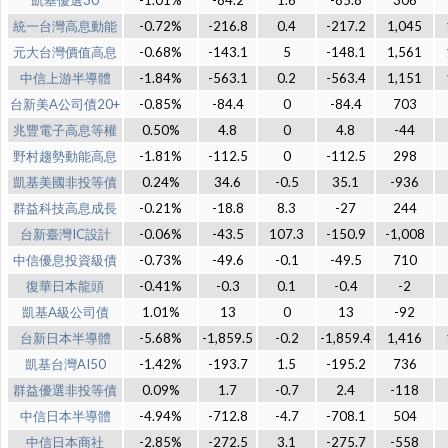
凱基優選30
-1.01%
-84.2
1.6
-85.8
306
統一台灣高息動能
-0.72%
-216.8
0.4
-217.2
1,045
元大台灣價值高息
-0.68%
-143.1
5
-148.1
1,561
中信上游半導體
-1.84%
-563.1
0.2
-563.4
1,151
台新美A公司債20+
-0.85%
-84.4
0
-84.4
703
兆豐電子高息等權
0.50%
4.8
0
4.8
-44
野村趨勢動能高息
-1.81%
-112.5
0
-112.5
298
凱基美國非投等債
0.24%
34.6
-0.5
35.1
-936
群益科技高息成長
-0.21%
-18.8
8.3
-27
244
台新臺灣IC設計
-0.06%
-43.5
107.3
-150.9
-1,008
中信優息投資級債
-0.73%
-49.6
-0.1
-49.5
710
復華日本龍頭
-0.41%
-0.3
0.1
-0.4
-2
凱基A級公司債
1.01%
13
0
13
-92
台新日本半導體
-5.68%
-1,859.5
-0.2
-1,859.4
1,416
凱基台灣AI50
-1.42%
-193.7
1.5
-195.2
736
群益優選非投等債
0.09%
1.7
-0.7
2.4
-118
中信日本半導體
-4.94%
-712.8
-4.7
-708.1
504
中信日本商社
-2.85%
-272.5
3.1
-275.7
-558