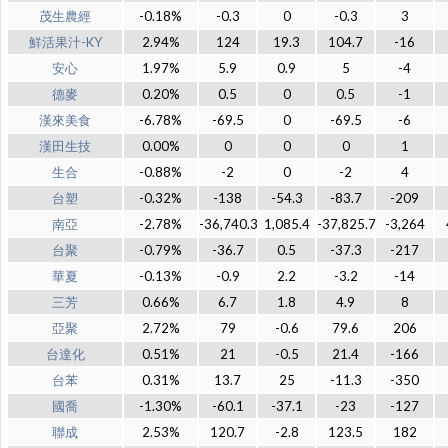
茂生農經
-0.18%
-0.3
0
-0.3
3
鮮活果汁-KY
2.94%
124
19.3
104.7
-16
安心
1.97%
5.9
0.9
5
-4
德麥
0.20%
0.5
0
0.5
-1
漢來美食
-6.78%
-69.5
0
-69.5
-6
漢田生技
0.00%
0
0
0
1
生合
-0.88%
-2
0
-2
4
台塑
-0.32%
-138
-54.3
-83.7
-209
南亞
-2.78%
-36,740.3
1,085.4
-37,825.7
-3,264
台聚
-0.79%
-36.7
0.5
-37.3
-217
華夏
-0.13%
-0.9
2.2
-3.2
-14
三芳
0.66%
6.7
1.8
4.9
8
亞聚
2.72%
79
-0.6
79.6
206
台達化
0.51%
21
-0.5
21.4
-166
台苯
0.31%
13.7
25
-11.3
-350
國喬
-1.30%
-60.1
-37.1
-23
-127
聯成
2.53%
120.7
-2.8
123.5
182