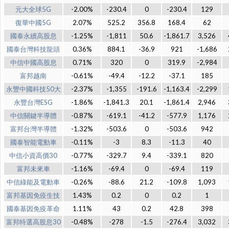
元大全球5G
-2.00%
-230.4
0
-230.4
129
復華中國5G
2.07%
525.2
356.8
168.4
62
國泰永續高股息
-1.25%
-1,811
50.6
-1,861.7
3,526
國泰台灣科技龍頭
0.36%
884.1
-36.9
921
-1,686
中信中國高股息
0.71%
320
0
319.9
-2,984
富邦越南
-0.61%
-49.4
-12.2
-37.1
185
永豐中國科技50大
-2.37%
-1,355
-191.6
-1,163.4
-2,299
永豐台灣ESG
-1.86%
-1,841.3
20.1
-1,861.4
2,946
中信關鍵半導體
-0.87%
-619.1
-41.2
-577.9
1,176
富邦台灣半導體
-1.32%
-503.6
0
-503.6
942
國泰智能電動車
-0.11%
-3
8.3
-11.3
40
中信小資高價30
-0.77%
-329.7
9.4
-339.1
820
富邦未來車
-1.16%
-69.4
0
-69.4
119
中信綠能及電動車
-0.26%
-88.6
21.2
-109.8
1,093
富邦基因免疫生技
1.43%
0.2
0
0.2
1
國泰基因免疫革命
1.11%
43
0.2
42.8
398
富邦特選高股息30
-0.48%
-278
-1.5
-276.4
3,032