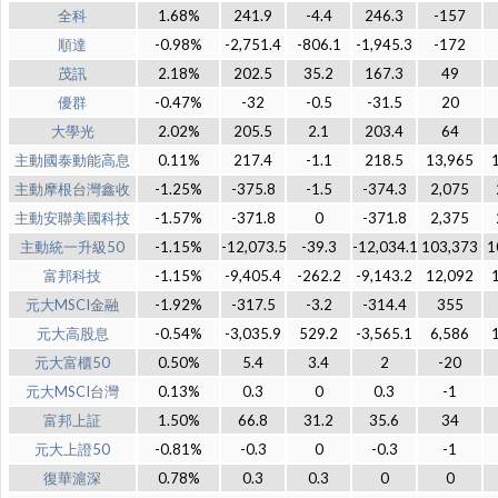
全科
1.68%
241.9
-4.4
246.3
-157
順達
-0.98%
-2,751.4
-806.1
-1,945.3
-172
茂訊
2.18%
202.5
35.2
167.3
49
優群
-0.47%
-32
-0.5
-31.5
20
大學光
2.02%
205.5
2.1
203.4
64
主動國泰動能高息
0.11%
217.4
-1.1
218.5
13,965
主動摩根台灣鑫收
-1.25%
-375.8
-1.5
-374.3
2,075
主動安聯美國科技
-1.57%
-371.8
0
-371.8
2,375
主動統一升級50
-1.15%
-12,073.5
-39.3
-12,034.1
103,373
1
富邦科技
-1.15%
-9,405.4
-262.2
-9,143.2
12,092
元大MSCI金融
-1.92%
-317.5
-3.2
-314.4
355
元大高股息
-0.54%
-3,035.9
529.2
-3,565.1
6,586
元大富櫃50
0.50%
5.4
3.4
2
-20
元大MSCI台灣
0.13%
0.3
0
0.3
-1
富邦上証
1.50%
66.8
31.2
35.6
34
元大上證50
-0.81%
-0.3
0
-0.3
-1
復華滬深
0.78%
0.3
0.3
0
0