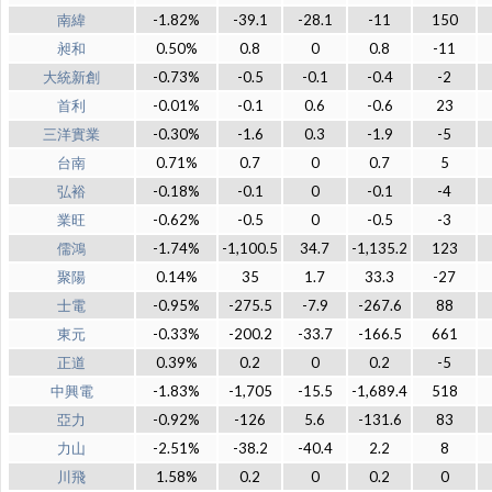
南緯
-1.82%
-39.1
-28.1
-11
150
昶和
0.50%
0.8
0
0.8
-11
大統新創
-0.73%
-0.5
-0.1
-0.4
-2
首利
-0.01%
-0.1
0.6
-0.6
23
三洋實業
-0.30%
-1.6
0.3
-1.9
-5
台南
0.71%
0.7
0
0.7
5
弘裕
-0.18%
-0.1
0
-0.1
-4
業旺
-0.62%
-0.5
0
-0.5
-3
儒鴻
-1.74%
-1,100.5
34.7
-1,135.2
123
聚陽
0.14%
35
1.7
33.3
-27
士電
-0.95%
-275.5
-7.9
-267.6
88
東元
-0.33%
-200.2
-33.7
-166.5
661
正道
0.39%
0.2
0
0.2
-5
中興電
-1.83%
-1,705
-15.5
-1,689.4
518
亞力
-0.92%
-126
5.6
-131.6
83
力山
-2.51%
-38.2
-40.4
2.2
8
川飛
1.58%
0.2
0
0.2
0