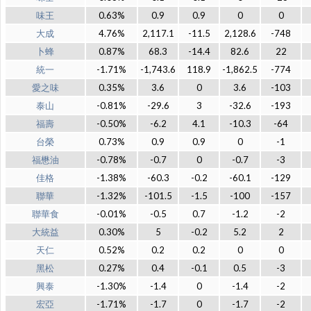
味王
0.63%
0.9
0.9
0
0
大成
4.76%
2,117.1
-11.5
2,128.6
-748
卜蜂
0.87%
68.3
-14.4
82.6
22
統一
-1.71%
-1,743.6
118.9
-1,862.5
-774
愛之味
0.35%
3.6
0
3.6
-103
泰山
-0.81%
-29.6
3
-32.6
-193
福壽
-0.50%
-6.2
4.1
-10.3
-64
台榮
0.73%
0.9
0.9
0
-1
福懋油
-0.78%
-0.7
0
-0.7
-3
佳格
-1.38%
-60.3
-0.2
-60.1
-129
聯華
-1.32%
-101.5
-1.5
-100
-157
聯華食
-0.01%
-0.5
0.7
-1.2
-2
大統益
0.30%
5
-0.2
5.2
2
天仁
0.52%
0.2
0.2
0
0
黑松
0.27%
0.4
-0.1
0.5
-3
興泰
-1.30%
-1.4
0
-1.4
-2
宏亞
-1.71%
-1.7
0
-1.7
-2