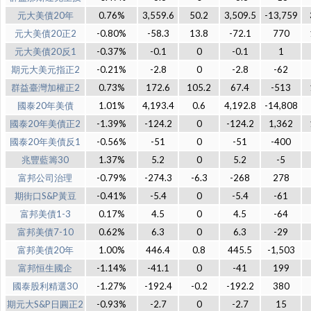
元大美債20年
0.76%
3,559.6
50.2
3,509.5
-13,759
元大美債20正2
-0.80%
-58.3
13.8
-72.1
770
元大美債20反1
-0.37%
-0.1
0
-0.1
1
期元大美元指正2
-0.21%
-2.8
0
-2.8
-62
群益臺灣加權正2
0.73%
172.6
105.2
67.4
-513
國泰20年美債
1.01%
4,193.4
0.6
4,192.8
-14,808
國泰20年美債正2
-1.39%
-124.2
0
-124.2
1,362
國泰20年美債反1
-0.56%
-51
0
-51
-400
兆豐藍籌30
1.37%
5.2
0
5.2
-5
富邦公司治理
-0.79%
-274.3
-6.3
-268
278
期街口S&P黃豆
-0.41%
-5.4
0
-5.4
-61
富邦美債1-3
0.17%
4.5
0
4.5
-64
富邦美債7-10
0.62%
6.3
0
6.3
-29
富邦美債20年
1.00%
446.4
0.8
445.5
-1,503
富邦恒生國企
-1.14%
-41.1
0
-41
199
國泰股利精選30
-1.27%
-192.4
-0.2
-192.2
380
期元大S&P日圓正2
-0.93%
-2.7
0
-2.7
15