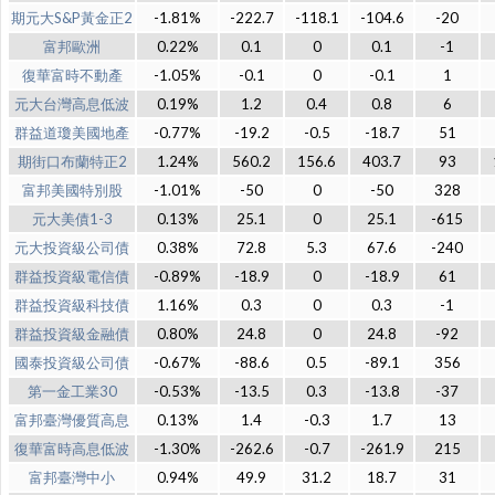
期元大S&P黃金正2
-1.81%
-222.7
-118.1
-104.6
-20
富邦歐洲
0.22%
0.1
0
0.1
-1
復華富時不動產
-1.05%
-0.1
0
-0.1
1
元大台灣高息低波
0.19%
1.2
0.4
0.8
6
群益道瓊美國地產
-0.77%
-19.2
-0.5
-18.7
51
期街口布蘭特正2
1.24%
560.2
156.6
403.7
93
富邦美國特別股
-1.01%
-50
0
-50
328
元大美債1-3
0.13%
25.1
0
25.1
-615
元大投資級公司債
0.38%
72.8
5.3
67.6
-240
群益投資級電信債
-0.89%
-18.9
0
-18.9
61
群益投資級科技債
1.16%
0.3
0
0.3
-1
群益投資級金融債
0.80%
24.8
0
24.8
-92
國泰投資級公司債
-0.67%
-88.6
0.5
-89.1
356
第一金工業30
-0.53%
-13.5
0.3
-13.8
-37
富邦臺灣優質高息
0.13%
1.4
-0.3
1.7
13
復華富時高息低波
-1.30%
-262.6
-0.7
-261.9
215
富邦臺灣中小
0.94%
49.9
31.2
18.7
31