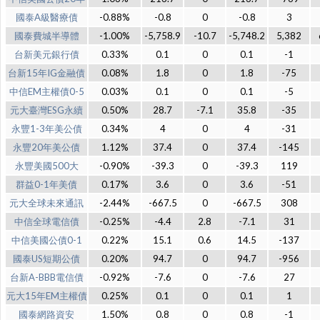
國泰A級醫療債
-0.88%
-0.8
0
-0.8
3
國泰費城半導體
-1.00%
-5,758.9
-10.7
-5,748.2
5,382
台新美元銀行債
0.33%
0.1
0
0.1
-1
台新15年IG金融債
0.08%
1.8
0
1.8
-75
中信EM主權債0-5
0.03%
0.1
0
0.1
-5
元大臺灣ESG永續
0.50%
28.7
-7.1
35.8
-35
永豐1-3年美公債
0.34%
4
0
4
-31
永豐20年美公債
1.12%
37.4
0
37.4
-145
永豐美國500大
-0.90%
-39.3
0
-39.3
119
群益0-1年美債
0.17%
3.6
0
3.6
-51
元大全球未來通訊
-2.44%
-667.5
0
-667.5
308
中信全球電信債
-0.25%
-4.4
2.8
-7.1
31
中信美國公債0-1
0.22%
15.1
0.6
14.5
-137
國泰US短期公債
0.20%
94.7
0
94.7
-956
台新A-BBB電信債
-0.92%
-7.6
0
-7.6
27
元大15年EM主權債
0.25%
0.1
0
0.1
1
國泰網路資安
1.50%
0.8
0
0.8
-1