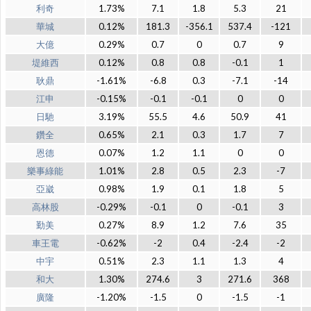
利奇
1.73%
7.1
1.8
5.3
21
華城
0.12%
181.3
-356.1
537.4
-121
大億
0.29%
0.7
0
0.7
9
堤維西
0.12%
0.8
0.8
-0.1
1
耿鼎
-1.61%
-6.8
0.3
-7.1
-14
江申
-0.15%
-0.1
-0.1
0
0
日馳
3.19%
55.5
4.6
50.9
41
鑽全
0.65%
2.1
0.3
1.7
7
恩德
0.07%
1.2
1.1
0
0
樂事綠能
1.01%
2.8
0.5
2.3
-7
亞崴
0.98%
1.9
0.1
1.8
5
高林股
-0.29%
-0.1
0
-0.1
3
勤美
0.27%
8.9
1.2
7.6
35
車王電
-0.62%
-2
0.4
-2.4
-2
中宇
0.51%
2.3
1.1
1.3
4
和大
1.30%
274.6
3
271.6
368
廣隆
-1.20%
-1.5
0
-1.5
-1