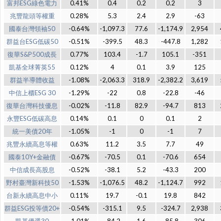
富邦ESG綠色電力
0.41%
0.4
0.2
0.2
3
兆豐龍頭等權重
0.28%
5.3
2.4
2.9
-63
國泰台灣領袖50
-0.64%
-1,097.3
77.6
-1,174.9
2,954
群益台ESG低碳50
-0.51%
-399.5
48.3
-447.8
1,282
復華S&P500成長
0.77%
103.4
-1.7
105.1
-351
凱基全球菁英55
0.12%
4
0.1
3.9
125
群益半導體收益
-1.08%
-2,063.3
318.9
-2,382.2
3,619
中信上櫃ESG 30
-1.29%
-22
0.8
-22.8
-46
復華台灣科技優息
-0.02%
-11.8
82.9
-94.7
813
永豐ESG低碳高息
0.14%
0.1
0
0.1
2
統一美債20年
-1.05%
-1
0
-1
7
兆豐永續高息等權
0.63%
11.2
3.5
7.7
49
國泰10Y+金融債
-0.67%
-70.5
0.1
-70.6
654
中信成長高股息
-0.52%
-38.1
5.2
-43.3
200
野村臺灣新科技50
-1.53%
-1,076.5
48.2
-1,124.7
992
台新永續高息中小
0.11%
19.7
-0.1
19.8
842
群益ESG投等債20+
-0.54%
-315.1
9.5
-324.7
2,938